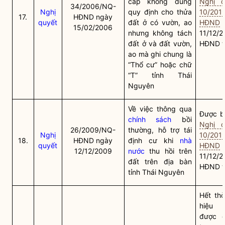
cấp không đúng
Nghị q
34/2006/NQ-
Nghị
quy định cho thửa
10/201
17.
HĐND ngày
quyết
đất ở có vườn, ao
HĐND
15/02/2006
nhưng không tách
11/12/
đất ở và đất vườn,
HĐND t
ao mà ghi chung là
“Thổ cư” hoặc chữ
“T” tỉnh Thái
Nguyên
Về việc thông qua
Được bã
chính sách
bồi
Nghị q
26/2009/NQ-
thường, hỗ trợ tái
Nghị
10/201
18.
HĐND ngày
định cư khi
nhà
quyết
HĐND
12/12/2009
nước
thu hồi trên
11/12/
đất trên địa bàn
HĐND t
tỉnh Thái Nguyên
Hết thờ
hiệu 
được q