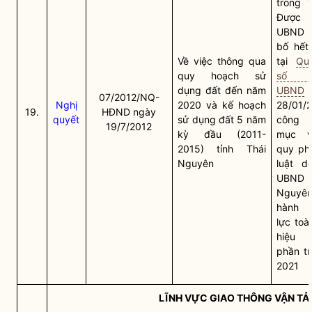
trong 
Được C
UBND t
bố hết 
Về việc thông qua
tại
Qu
quy hoạch sử
số 2
dụng đất đến năm
UBND
07/2012/NQ-
Nghị
2020 và kế hoạch
28/01/
19.
HĐND ngày
quyết
sử dụng đất 5 năm
công 
19/7/2012
kỳ đầu (2011-
mục
v
2015) tỉnh Thái
quy ph
Nguyên
luật
do
UBND t
Nguy
hành h
lực toà
hiệu 
phần t
2021
LĨNH VỰC GIAO THÔNG VẬN TẢI