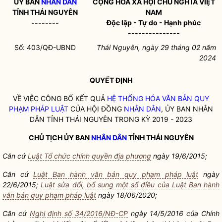
ỦY BAN
NHÂN DÂN
CỘNG HÒA XÃ HỘI CHỦ NGHĨA VIỆT
TỈNH THÁI NGUYÊN
NAM
--------
Độc lập - Tự do - Hạnh phúc
---------------
Số: 403/QĐ-UBND
Thái Nguyên, ngày 29 tháng 02 năm
2024
QUYẾT ĐỊNH
VỀ VIỆC CÔNG BỐ KẾT QUẢ
HỆ THỐNG HÓA VĂN BẢN QUY
PHẠM PHÁP LUẬT
CỦA HỘI ĐỒNG
NHÂN DÂN
, ỦY BAN
NHÂN
DÂN
TỈNH THÁI NGUYÊN TRONG KỲ 2019 - 2023
CHỦ TỊCH ỦY BAN
NHÂN DÂN
TỈNH THÁI NGUYÊN
Căn cứ
Luật Tổ chức chính quyền địa phương
ngày 19/6/2015;
Căn cứ
Luật Ban hành văn bản quy phạm pháp luật
ngày
22/6/2015;
Luật sửa đổi, bổ sung một số điều của Luật Ban hành
văn bản quy phạm pháp luật
ngày 18/06/2020;
Căn cứ
Nghị định số 34/2016/NĐ-CP
ngày 14/5/2016 của Chính