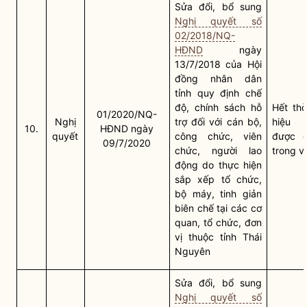
Sửa đổi, bổ sung
Nghị quyết số
02/2018/NQ-
HĐND
ngày
13/7/2018 của Hội
đồng
nhân dân
tỉnh quy định chế
độ,
chính sách
hỗ
Hết thờ
01/2020/NQ-
Nghị
trợ đối với cán bộ,
hiệu 
10.
HĐND ngày
quyết
công chức, viên
được q
09/7/2020
chức, người lao
trong v
động do thực hiện
sắp xếp tổ chức,
bộ máy, tinh giản
biên chế tại các cơ
quan, tổ chức, đơn
vị thuộc tỉnh Thái
Nguyên
Sửa đổi, bổ sung
Nghị quyết số