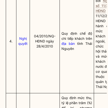
bởi
Ng
số 11/
HĐND
11/12/
HĐND t
hành q
mức c
Quy định chế độ
04/2010/NQ-
khác
Nghị
chi tiếp khách trên
4.
HĐND ngày
ngoài,
quyết
địa bàn
tỉnh Thái
28/4/2010
chức h
Nguyên
hội thả
và mức 
khách
nước đố
cơ quan
thuộc 
quản lý
Thái N
Quy định mức thu,
tỷ lệ phần trăm (%)
để lại, phương