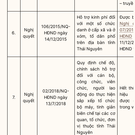
– truyề
Hỗ trợ kinh phí đối
Được bã
với một số chức
Nghị q
106/2015/NQ-
Nghị
danh ở cấp
xã
và ở
07/201
6.
HĐND ngày
quyết
xóm, tổ dân phố
HĐND
14/12/2015
trên
địa bàn
tỉnh
11/12/
Thái Nguyên
HĐND t
Quy định chế độ,
chính sách
hỗ trợ
đối với cán bộ,
công chức, viên
chức, người lao
Hết thờ
02/2018/NQ-
Nghị
động do thực hiện
hiệu 
7.
HĐND ngày
quyết
sắp xếp tổ chức
được q
13/7/2018
bộ máy, tinh giản
trong v
biên chế tại các cơ
quan, tổ chức, đơn
vị thuộc tỉnh Thái
Nguyên