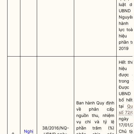
luật
do
UBND t
Nguy
hành h
lực toà
hiệu 
phần t
2019
Hết thờ
hiệu 
được q
trong 
Được C
UBND t
bố hết 
Ban hành Quy định
tại
Qu
về phân cấp
số 72/
nguồn thu, nhiệm
ngày
vụ chi và tỷ lệ
17/01/
38/2016/NQ-
phần trăm (%)
Nghị
Chủ tị