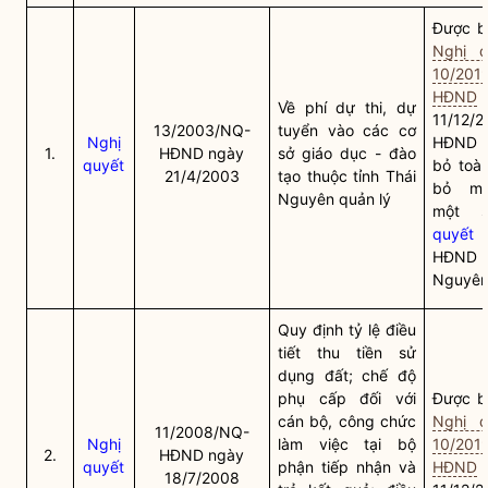
Được bã
Nghị q
10/201
HĐND
Về phí dự thi, dự
11/12/
13/2003/NQ-
tuyển vào các cơ
Nghị
HĐND t
1.
HĐND ngày
sở giáo dục - đào
quyết
bỏ toàn
21/4/2003
tạo thuộc tỉnh Thái
bỏ mộ
Nguyên quản lý
một
quyết
HĐND t
Nguyê
Quy định tỷ lệ điều
tiết thu tiền sử
dụng đất; chế độ
phụ cấp đối với
Được bã
cán bộ, công chức
Nghị q
11/2008/NQ-
Nghị
làm việc tại bộ
10/201
2.
HĐND ngày
quyết
phận tiếp nhận và
HĐND
18/7/2008