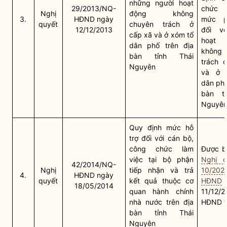
những người hoạt
29/2013/NQ-
chức 
Nghị
động không
3.
HĐND ngày
mức p
quyết
chuyên trách ở
12/12/2013
đối vớ
cấp
xã
và ở xóm tổ
hoạt
dân phố trên
địa
không
bàn
tỉnh Thái
trách 
Nguyên
và ở 
dân ph
bàn
tỉ
Nguyê
Quy định mức hỗ
trợ đối với cán bộ,
công chức làm
Được bã
việc tại bộ phận
Nghị q
42/2014/NQ-
Nghị
tiếp nhận và trả
10/202
4.
HĐND ngày
quyết
kết quả thuộc
cơ
HĐND
18/05/2014
quan hành chính
11/12/
nhà nước
trên
địa
HĐND t
bàn
tỉnh Thái
Nguyên