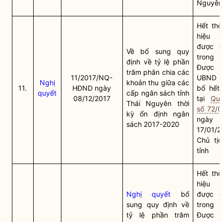
Nguyê
Hết thờ
hiệu 
được q
Về bổ sung quy
trong 
định về tỷ lệ phần
Được C
trăm phân chia các
11/2017/NQ-
UBND t
Nghị
khoản thu giữa các
11.
HĐND ngày
bố hết 
quyết
cấp ngân sách tỉnh
08/12/2017
tại
Qu
Thái Nguyên thời
số 72/
kỳ ổn định ngân
ngày
sách 2017-2020
17/01/
Chủ tị
tỉnh
Hết thờ
hiệu 
Nghị quyết
bổ
được q
sung quy định về
trong 
tỷ lệ phần trăm
Được C