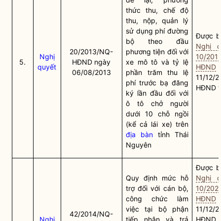
thức thu, chế độ
thu, nộp, quản lý
sử dụng phí đường
Được bã
bộ theo đầu
Nghị q
20/2013/NQ-
phương tiện đối với
Nghị
10/201
5.
HĐND ngày
xe mô tô và tỷ lệ
quyết
HĐND
06/08/2013
phần trăm thu lệ
11/12/
phí trước bạ đăng
HĐND t
ký lần đầu đối với
ô tô chở người
dưới 10 chỗ ngồi
(kể cả lái xe) trên
địa bàn
tỉnh Thái
Nguyên
Được bã
Quy định mức hỗ
Nghị q
trợ đối với cán bộ,
10/202
công chức làm
HĐND
việc tại bộ phận
11/12/
42/2014/NQ-
Nghị
tiếp nhận và trả
HĐND t