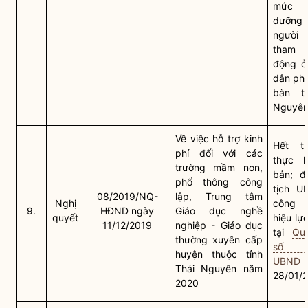
mức c
dưỡng 
người t
tham g
động ở
dân ph
bàn
tỉ
Nguyê
Về việc hỗ trợ kinh
Hết th
phí đối với các
thực h
trường mầm non,
bản; đ
phổ thông công
tịch U
08/2019/NQ-
lập, Trung tâm
Nghị
công 
9.
HĐND ngày
Giáo dục nghề
quyết
hiệu lự
11/12/2019
nghiệp - Giáo dục
tại
Qu
thường xuyên cấp
số 2
huyện thuộc tỉnh
UBND
Thái Nguyên năm
28/01/
2020