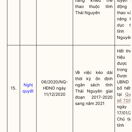
năng khiếu thể
luyện v
thao thuộc tỉnh
động v
Thái Nguyên
thao và
năng k
dục t
tỉnh
Nguyê
Hết thờ
hiệu 
được q
trong 
Về việc kéo dài
Được C
thời kỳ ổn định
06/2020/NQ-
UBND t
Nghị
ngân sách tỉnh
15.
HĐND ngày
bố hết 
quyết
Thái Nguyên giai
11/12/2020
tại
Qu
đoạn 2017-2020
số 72/
sang năm 2021
ngày
17/01/
Chủ tị
tỉnh