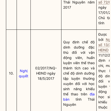
Thái Nguyên năm
số 72/
2017
ngày
17/01/
Chủ tị
tỉnh
Được t
bởi
Ng
Quy định chế độ
số 13/
dinh dưỡng đặc
HĐND
thù đối với vận
11/12/
động viên, huấn
định n
luyện viên thể thao
chi, mứ
02/2017/NQ-
thành tích cao và
Nghị
thực h
10.
HĐND ngày
chế độ dinh dưỡng
quyết
độ din
18/5/2017
tập luyện thường
đối v
xuyên đối với học
luyện v
sinh năng khiếu
động 
thể thao trên
địa
học si
bàn
tỉnh Thái
khiếu 
Nguyên
thuộc t