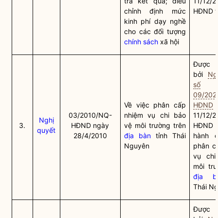
trả kết quả; điều
11/12/
chỉnh định mức
HĐND t
kinh phí dạy nghề
cho các đối tượng
chính sách
xã hội
Được t
bởi
Ng
số
09/202
Về việc phân cấp
HĐND
03/2010/NQ-
nhiệm vụ chi bảo
11/12/
Nghị
3.
HĐND ngày
vệ môi trường trên
HĐND t
quyết
28/4/2010
địa bàn
tỉnh Thái
hành q
Nguyên
phân c
vụ chi
môi trư
địa b
Thái N
Được t