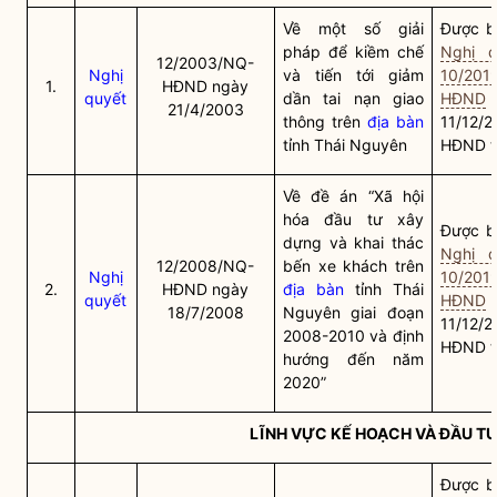
Về một số giải
Được bã
pháp để kiềm chế
Nghị q
12/2003/NQ-
Nghị
và tiến tới giảm
10/201
1.
HĐND ngày
quyết
dần tai nạn giao
HĐND
21/4/2003
thông trên
địa bàn
11/12/
tỉnh Thái Nguyên
HĐND t
Về đề án “Xã hội
hóa đầu tư xây
Được bã
dựng và khai thác
Nghị q
12/2008/NQ-
bến xe khách trên
Nghị
10/201
2.
HĐND ngày
địa bàn
tỉnh Thái
quyết
HĐND
18/7/2008
Nguyên giai đoạn
11/12/
2008-2010 và định
HĐND t
hướng đến năm
2020”
LĨNH VỰC KẾ HOẠCH VÀ ĐẦU T
Được bã