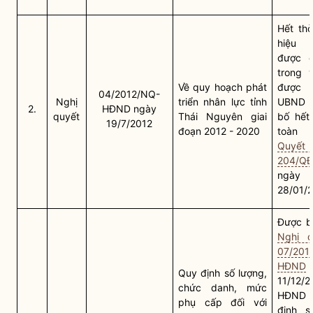
Hết thờ
hiệu 
được q
trong 
Về quy hoạch phát
được C
04/2012/NQ-
Nghị
triển nhân lực tỉnh
UBND t
2.
HĐND ngày
quyết
Thái Nguyên giai
bố hết 
19/7/2012
đoạn 2012 - 2020
toàn 
Quyết 
204/Q
ngày
28/01/
Được bã
Nghị q
07/201
HĐND
Quy định số lượng,
11/12/
chức danh, mức
HĐND t
phụ cấp đối với
định s