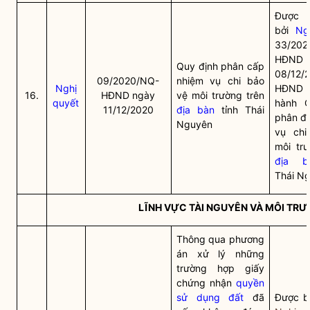
Được t
bởi
Ng
33/202
HĐND
Quy định phân cấp
08/12/
09/2020/NQ-
nhiệm vụ chi bảo
Nghị
HĐND t
16.
HĐND ngày
vệ môi trường trên
quyết
hành Q
11/12/2020
địa bàn
tỉnh Thái
phân đị
Nguyên
vụ chi
môi trư
địa b
Thái N
LĨNH VỰC TÀI NGUYÊN VÀ MÔI TR
Thông qua phương
án xử lý những
trường hợp giấy
chứng nhận
quyền
sử dụng đất
đã
Được bã