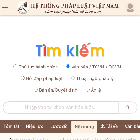

Thủ tục hành chính
Văn bản / TCVN / QCVN
Hỏi đáp pháp luật
Thuật ngữ pháp lý
Bản án/Quyết định
Án lệ

Tóm tắt
Hiệu lực
Lược đồ
Tải về
Văn bả
Nội dung