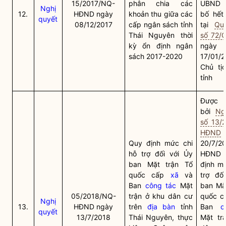
15/2017/NQ-
phân chia các
UBND t
Nghị
12.
HĐND ngày
khoản thu giữa các
bố hết 
quyết
08/12/2017
cấp ngân sách tỉnh
tại
Qu
Thái Nguyên thời
số 72/
kỳ ổn định ngân
ngày
sách 2017-2020
17/01/
Chủ tị
tỉnh
Được t
bởi
Ng
số 13/
HĐND
Quy định mức chi
20/7/2
hỗ trợ đối với Ủy
HĐND t
ban Mặt trận Tổ
định mứ
quốc cấp
xã
và
trợ đố
Ban
công tác
Mặt
ban Mặt
05/2018/NQ-
trận ở khu dân cư
quốc 
Nghị
13.
HĐND ngày
trên
địa bàn
tỉnh
Ban
c
quyết
13/7/2018
Thái Nguyên, thực
Mặt tr