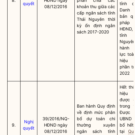
8.
HĐND ngày
phân chia các
quyết
tỉnh 
08/12/2016
khoản thu giữa các
Danh
cấp ngân sách tỉnh
bản
q
Thái Nguyên thời
pháp l
kỳ ổn định ngân
HĐND
sách 2017-2020
tỉnh
Nguy
hành h
lực toà
hiệu 
phần t
2022
Hết thờ
hiệu 
được q
Ban hành Quy định
trong 
về định mức phân
Được C
39/2016/NQ-
bổ dự toán chi
UBND t
Nghị
9.
HĐND ngày
thường xuyên
bố hết 
quyết
08/12/2016
ngân sách tỉnh
tại
Qu