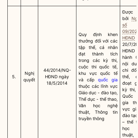
Được t
bởi
Ng
số
09/202
Quy định khen
HĐND
thưởng đối với các
20/7/2
tập thể, cá nhân
HĐND t
đạt thành tích
hành Q
trong các kỳ thi,
nội du
cuộc thi quốc tế,
44/2014/NQ-
chi đối
Nghị
khu vực quốc tế
5.
HĐND ngày
thể, 
quyết
và cấp
quốc gia
18/5/2014
đoạt gi
thuộc các lĩnh vực
kỳ thi,
Giáo dục - đào tạo,
Quốc 
Thể dục - thể thao,
gia
thu
Văn học nghệ
vực gi
thuật, Thông tin
đào tạo
truyền thông
– thể t
học 
thuật, 