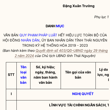
Đặng Xuân Trường
Phụ lục 1
DANH
MỤC
VĂN BẢN
QUY PHẠM PHÁP LUẬT
HẾT HIỆU LỰC TOÀN BỘ CỦA
HỘI ĐỒNG
NHÂN DÂN
, ỦY BAN
NHÂN DÂN
TỈNH THÁI NGUYÊN
TRONG KỲ HỆ THỐNG HÓA 2019 - 2023
(Ban hành kèm theo
Quyết định số 403/QĐ-UBND ngày 29 tháng
2 năm 2024
của Chủ tịch UBND tỉnh Thái Nguyên)
Tên
Số, ký hiệu;
Lý do 
loại
ngày, tháng,
Tên gọi của văn
STT
lực, ng
văn
năm ban hành
bản
l
bản
văn bản
I
NGHỊ QUYẾT
LĨNH VỰC TÀI CHÍNH NGÂN SÁCH, 