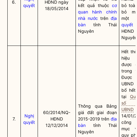
6.
HĐND ngày
quyết
kết quả thuộc
cơ
bỏ toàn
18/05/2014
quan hành chính
bỏ mộ
nhà nước
trên
địa
một
bàn
tỉnh Thái
quyết
Nguyên
HĐND t
Nguyê
Hết thờ
hiệu 
được q
trong 
Được C
UBND t
bố hết 
tại
Qu
số 1
Thông qua Bảng
UBND
60/2014/NQ-
giá đất giai đoạn
Nghị
14/01/
7.
HĐND
2015-2019 trên
địa
quyết
công 
12/12/2014
bàn
tỉnh Thái
mục
v
Nguyên
quy ph