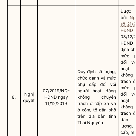
Được t
bởi
Ng
số 21/
HĐND
08/12/
HĐND t
định ch
mức p
đối vớ
hoạt
Quy định số lượng,
không
chức danh và mức
trách 
phụ cấp đối với
mức p
07/2019/NQ-
người hoạt động
Nghị
đối vớ
8.
HĐND ngày
không chuyên
quyết
hoạt
11/12/2019
trách ở cấp
xã
và
không
ở xóm, tổ dân phố
trách ở
trên
địa bàn
tỉnh
dân p
Thái Nguyên
lượng,
cấp, mứ