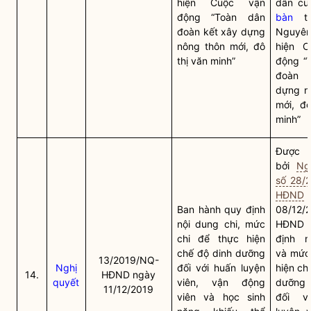
hiện Cuộc vận
dân cư
động “Toàn dân
bàn
tỉ
đoàn kết xây dựng
Nguyê
nông thôn mới, đô
hiện C
thị văn minh”
động “
đoàn 
dựng n
mới, đô
minh”
Được t
bởi
Ng
số 28/
HĐND
Ban hành quy định
08/12/
nội dung chi, mức
HĐND t
chi để thực hiện
định n
chế độ dinh dưỡng
và mức 
13/2019/NQ-
Nghị
đối với huấn luyện
hiện ch
14.
HĐND ngày
quyết
viên, vận động
dưỡng 
11/12/2019
viên và học sinh
đối v