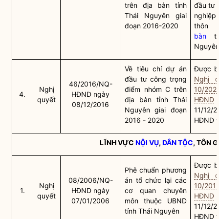
trên
địa bàn
tỉnh
đầu tư 
Thái Nguyên giai
nghiệ
đoạn 2016-2020
thôn 
bàn
tỉ
Nguyê
Về tiêu chí dự án
Được bã
đầu tư công trọng
Nghị q
46/2016/NQ-
Nghị
điểm nhóm C trên
10/202
4.
HĐND ngày
quyết
địa bàn
tỉnh Thái
HĐND
08/12/2016
Nguyên giai đoạn
11/12/
2016 - 2020
HĐND t
LĨNH VỰC
NỘI VỤ
,
DÂN TỘC
, TÔN 
Được bã
Phê chuẩn phương
Nghị q
08/2006/NQ-
án tổ chức lại các
Nghị
10/201
1.
HĐND ngày
cơ quan chuyên
quyết
HĐND
07/01/2006
môn thuộc UBND
11/12/
tỉnh Thái Nguyên
HĐND t