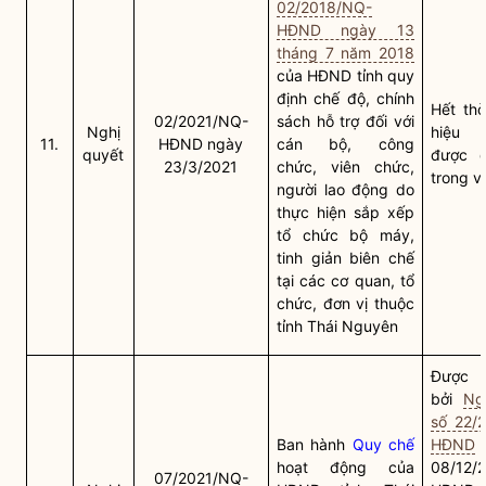
02/2018/NQ-
HĐND ngày 13
tháng 7 năm 2018
của HĐND tỉnh quy
định chế độ,
chính
Hết thờ
02/2021/NQ-
sách
hỗ trợ đối với
Nghị
hiệu 
11.
HĐND ngày
cán bộ, công
quyết
được q
23/3/2021
chức, viên chức,
trong v
người lao động do
thực hiện sắp xếp
tổ chức bộ máy,
tinh giản biên chế
tại các cơ quan, tổ
chức, đơn vị thuộc
tỉnh Thái Nguyên
Được t
bởi
Ng
số 22/
Ban hành
Quy chế
HĐND
hoạt động của
08/12/
07/2021/NQ-