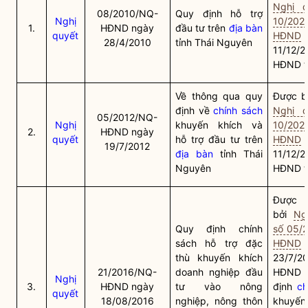
Nghị q
08/2010/NQ-
Quy định hỗ trợ
Nghị
10/202
1.
HĐND ngày
đầu tư trên
địa bàn
quyết
HĐND
28/4/2010
tỉnh Thái Nguyên
11/12/
HĐND t
Về thông qua quy
Được bã
định về
chính sách
Nghị q
05/2012/NQ-
Nghị
khuyến khích và
10/202
2.
HĐND ngày
quyết
hỗ trợ đầu tư trên
HĐND
19/7/2012
địa bàn
tỉnh Thái
11/12/
Nguyên
HĐND t
Được t
bởi
Ng
Quy định
chính
số 05/
sách
hỗ trợ đặc
HĐND
thù khuyến khích
23/7/2
21/2016/NQ-
doanh nghiệp đầu
HĐND t
Nghị
3.
HĐND ngày
tư vào nông
định
ch
quyết
18/08/2016
nghiệp, nông thôn
khuyế