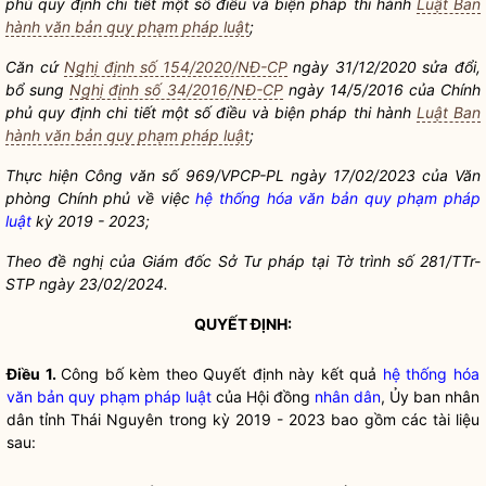
phủ quy định chi tiết một số điều và biện pháp thi hành
Luật Ban
hành văn bản quy phạm pháp luật
;
Căn cứ
Nghị định số 154/2020/NĐ-CP
ngày 31/12/2020 sửa đổi,
bổ sung
Nghị định số 34/2016/NĐ-CP
ngày 14/5/2016 của Chính
phủ quy định chi tiết một số điều và biện pháp thi hành
Luật Ban
hành văn bản quy phạm pháp luật
;
Thực hiện Công văn số 969/VPCP-PL ngày 17/02/2023 của Văn
phòng Chính phủ về việc
hệ thống hóa văn bản quy phạm pháp
luật
kỳ 2019 - 2023;
Theo đề nghị của Giám đốc Sở Tư pháp tại Tờ trình số 281/TTr-
STP ngày 23/02/2024.
QUYẾT ĐỊNH:
Điều 1.
Công bố kèm theo Quyết định này kết quả
hệ thống hóa
văn bản quy phạm pháp luật
của Hội đồng
nhân dân
, Ủy ban
nhân
dân
tỉnh Thái Nguyên trong kỳ 2019 - 2023 bao gồm các tài liệu
sau: