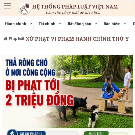
Nhảy đến nội dung
Hành chính
Tài chính
Bất động sản
Bảo hiểm
C
XỬ PHẠT VI PHẠM HÀNH CHÍNH THÚ Y
Pháp luật
/
/