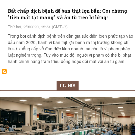
Bất chấp dịch bệnh để bán thịt lợn bẩn: Coi chừng
"tiền mất tật mang" và án tù treo lơ lửng!
Thứ hai, 2/3/2020, 15:51 (GMT+7)
Trong bối cảnh dịch bệnh trên đàn gia súc diễn biến phức tạp vào
đầu năm 2020, hành vi bán thịt lợn bệnh ra thị trường không chỉ
là sự xuống cấp về đạo đức kinh doanh mà còn là vi phạm pháp
luật nghiêm trọng. Tùy vào mức độ, người vi phạm có thể bị phạt
hành chính hàng trăm triệu đồng hoặc đối mặt với án tù giam.
TIÊU ĐIỂM