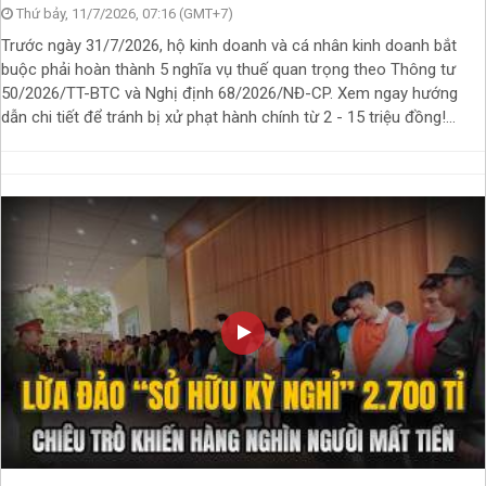
Thứ bảy, 11/7/2026, 07:16 (GMT+7)
Trước ngày 31/7/2026, hộ kinh doanh và cá nhân kinh doanh bắt
buộc phải hoàn thành 5 nghĩa vụ thuế quan trọng theo Thông tư
50/2026/TT-BTC và Nghị định 68/2026/NĐ-CP. Xem ngay hướng
dẫn chi tiết để tránh bị xử phạt hành chính từ 2 - 15 triệu đồng!...