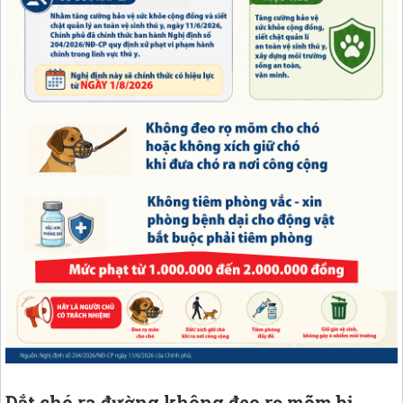
Dắt chó ra đường không đeo rọ mõm bị