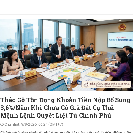
Tháo Gỡ Tồn Đọng Khoản Tiền Nộp Bổ Sung
3,6%/Năm Khi Chưa Có Giá Đất Cụ Thể:
Mệnh Lệnh Quyết Liệt Từ Chính Phủ
Chủ nhật, 9/8/2026, 06:24 (GMT+7)
Chính phủ vừa phát đi chỉ đạo quyết liệt yêu cầu xử lý dứt điểm kiến