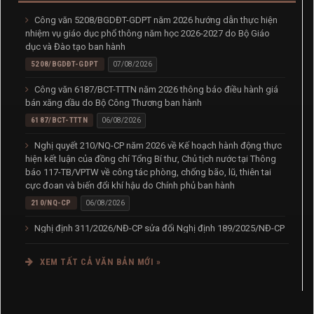
Công văn 5208/BGDĐT-GDPT năm 2026 hướng dẫn thực hiện
nhiệm vụ giáo dục phổ thông năm học 2026-2027 do Bộ Giáo
dục và Đào tạo ban hành
5208/BGDĐT-GDPT
07/08/2026
Công văn 6187/BCT-TTTN năm 2026 thông báo điều hành giá
bán xăng dầu do Bộ Công Thương ban hành
6187/BCT-TTTN
06/08/2026
Nghị quyết 210/NQ-CP năm 2026 về Kế hoạch hành động thực
hiện kết luận của đồng chí Tổng Bí thư, Chủ tịch nước tại Thông
báo 117-TB/VPTW về công tác phòng, chống bão, lũ, thiên tai
cực đoan và biến đổi khí hậu do Chính phủ ban hành
210/NQ-CP
06/08/2026
Nghị định 311/2026/NĐ-CP sửa đổi Nghị định 189/2025/NĐ-CP
hướng dẫn Luật Xử lý vi phạm hành chính về thẩm quyền xử phạt
vi phạm hành chính
XEM TẤT CẢ VĂN BẢN MỚI »
311/2026/NĐ-CP
06/08/2026
Nghị quyết 217/NQ-CP năm 2026 về Chương trình hành động
của Chính phủ thực hiện Nghị quyết 19-NQ/TW về đổi mới mô