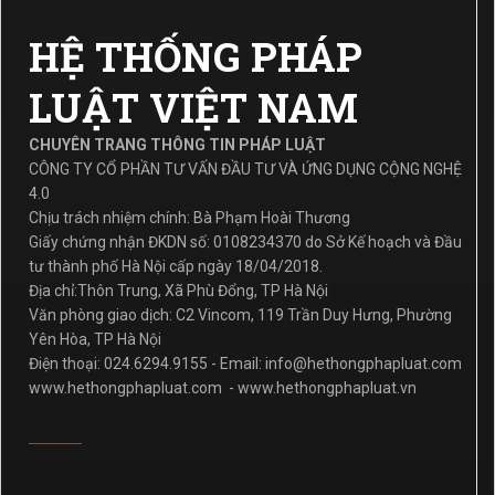
HỆ THỐNG PHÁP
LUẬT VIỆT NAM
CHUYÊN TRANG THÔNG TIN PHÁP LUẬT
CÔNG TY CỔ PHẦN TƯ VẤN ĐẦU TƯ VÀ ỨNG DỤNG CỘNG NGHỆ
4.0
Chịu trách nhiệm chính: Bà Phạm Hoài Thương
Giấy chứng nhận ĐKDN số: 0108234370 do Sở Kế hoạch và Đầu
tư thành phố Hà Nội cấp ngày 18/04/2018.
Địa chỉ:Thôn Trung, Xã Phù Đổng, TP Hà Nội
Văn phòng giao dịch: C2 Vincom, 119 Trần Duy Hưng, Phường
Yên Hòa, TP Hà Nội
Điện thoại: 024.6294.9155 - Email:
info@hethongphapluat.com
www.hethongphapluat.com
-
www.hethongphapluat.vn