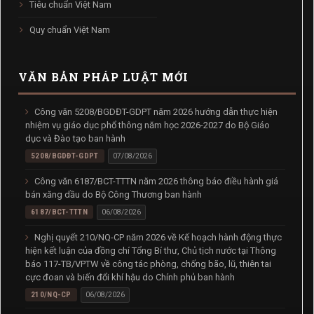
Tiêu chuẩn Việt Nam
Quy chuẩn Việt Nam
VĂN BẢN PHÁP LUẬT MỚI
Công văn 5208/BGDĐT-GDPT năm 2026 hướng dẫn thực hiện
nhiệm vụ giáo dục phổ thông năm học 2026-2027 do Bộ Giáo
dục và Đào tạo ban hành
5208/BGDĐT-GDPT
07/08/2026
Công văn 6187/BCT-TTTN năm 2026 thông báo điều hành giá
bán xăng dầu do Bộ Công Thương ban hành
6187/BCT-TTTN
06/08/2026
Nghị quyết 210/NQ-CP năm 2026 về Kế hoạch hành động thực
hiện kết luận của đồng chí Tổng Bí thư, Chủ tịch nước tại Thông
báo 117-TB/VPTW về công tác phòng, chống bão, lũ, thiên tai
cực đoan và biến đổi khí hậu do Chính phủ ban hành
210/NQ-CP
06/08/2026