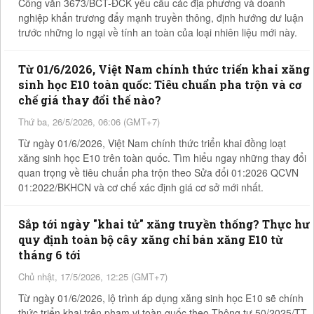
Công văn 3673/BCT-ĐCK yêu cầu các địa phương và doanh
nghiệp khẩn trương đẩy mạnh truyền thông, định hướng dư luận
trước những lo ngại về tính an toàn của loại nhiên liệu mới này.
Từ 01/6/2026, Việt Nam chính thức triển khai xăng
sinh học E10 toàn quốc: Tiêu chuẩn pha trộn và cơ
chế giá thay đổi thế nào?
Thứ ba, 26/5/2026, 06:06 (GMT+7)
Từ ngày 01/6/2026, Việt Nam chính thức triển khai đồng loạt
xăng sinh học E10 trên toàn quốc. Tìm hiểu ngay những thay đổi
quan trọng về tiêu chuẩn pha trộn theo Sửa đổi 01:2026 QCVN
01:2022/BKHCN và cơ chế xác định giá cơ sở mới nhất.
Sắp tới ngày "khai tử" xăng truyền thống? Thực hư
quy định toàn bộ cây xăng chỉ bán xăng E10 từ
tháng 6 tới
Chủ nhật, 17/5/2026, 12:25 (GMT+7)
Từ ngày 01/6/2026, lộ trình áp dụng xăng sinh học E10 sẽ chính
thức triển khai trên phạm vi toàn quốc theo Thông tư 50/2025/TT-