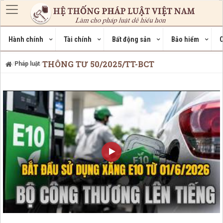
Nhảy đến nội dung
Hành chính
Tài chính
Bất động sản
Bảo hiểm
C
THÔNG TƯ 50/2025/TT-BCT
Pháp luật
/
/