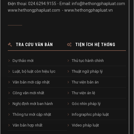
Điện thoại: 024.6294.9155 - Email:
info@hethongphapluat.com
www.hethongphapluat.com
-
www.hethongphapluat.vn
TRA CỨU VĂN BẢN
TIỆN ÍCH HỆ THỐNG
Dự thảo mới
Thủ tục hành chính
Luật, bộ luật còn hiệu lực
Thuật ngữ pháp lý
Văn bản mới cập nhật
Thư viện bản án
Công văn mới nhất
Thư viện án lệ
Nghị định mới ban hành
Góc nhìn pháp lý
Thông tư mới cập nhật
Infographic pháp luật
Văn bản hợp nhất
Video pháp luật