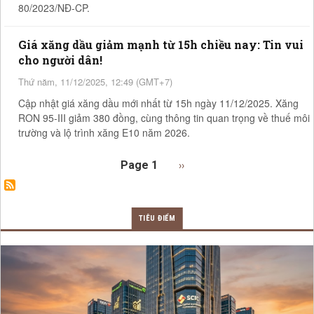
80/2023/NĐ-CP.
Giá xăng dầu giảm mạnh từ 15h chiều nay: Tin vui
cho người dân!
Thứ năm, 11/12/2025, 12:49 (GMT+7)
Cập nhật giá xăng dầu mới nhất từ 15h ngày 11/12/2025. Xăng
RON 95-III giảm 380 đồng, cùng thông tin quan trọng về thuế môi
trường và lộ trình xăng E10 năm 2026.
Pagination
Next page
Page 1
››
TIÊU ĐIỂM