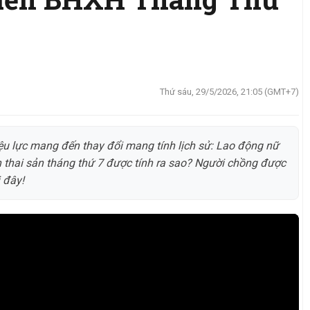
Nộp tiền sử dụng đất
Bộ Tài chính hướng 
dân
THỨ SÁU, 7/8/2026, 12:31 (GMT+7)
,
Thứ sáu, 29/5/2026, 21:05 (GMT+7)
HƯỚNG DẪN
CHÍNH SÁCH PHÁP L
Thông tư 69/2025/T
Bộ Điểm Mới Quan 
ệu lực mang đến thay đổi mang tính lịch sử: Lao động nữ
THỨ SÁU, 7/8/2026, 12:15 (GMT+7)
ền thai sản tháng thứ 7 được tính ra sao? Người chồng được
 đây!