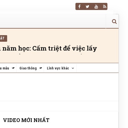
UẬT
u năm học: Cấm triệt để việc lấy
n” để ép học sinh đóng tiền trái
u mẫu
Giao thông
Lĩnh vực khác
uế Mới Nhất Hộ Kinh Doanh Buộc
ước Khi Chấm Dứt Mã Số Thuế Để
Lý?
VIDEO MỚI NHẤT
DẪN