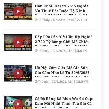
 giai đoạn chuyển tiếp có bị thiệt?
Hạn Chót 31/7/2026: 5 Nghĩa
Vụ Thuế Bắt Buộc Hộ Kinh
dẫn thủ tục hoàn tiền cho người
Doanh Phải Hoàn Thành Để
Tránh Phạt Nặng!
Thứ bảy, 11/7/2026, 07:16 (GMT+7)
UẬT
Bẫy Lừa Đảo "Sở Hữu Kỳ Nghỉ"
T-BTC Còn Hiệu Lực Không? Toàn
2.700 Tỷ Đồng: Giải Mã Chiêu
Trò "Thao Túng Tâm Lý" Và
Trọng Doanh Nghiệp Cần Nắm Rõ
Góc Nhìn Pháp Lý Đắt Giá
Thứ sáu, 10/7/2026, 21:42 (GMT+7)
Hà Nội Cấm Giết Mổ Gia Súc,
Gia Cầm Nhỏ Lẻ Từ 30/6/2026:
Mức Phạt Nặng Nhất Lên Đến
50 Triệu Đồng?
Thứ năm, 25/6/2026, 22:15 (GMT+7)
Cá Độ Bóng Đá Mùa World Cup:
Đam Mê Nhất Thời, Trả Giá Cả
Đời Bằng Án Tù Giam?