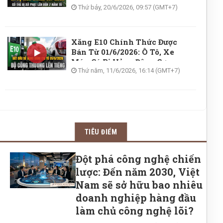
Thứ bảy, 20/6/2026, 09:57 (GMT+7)
Xăng E10 Chính Thức Được
Bán Từ 01/6/2026: Ô Tô, Xe
Máy Có Bị Hỏng Động Cơ
Không? Bộ Công Thương Lên
Thứ năm, 11/6/2026, 16:14 (GMT+7)
Tiếng Giải Đáp Chi Tiết
TIÊU ĐIỂM
Đột phá công nghệ chiến
lược: Đến năm 2030, Việt
Nam sẽ sở hữu bao nhiêu
doanh nghiệp hàng đầu
làm chủ công nghệ lõi?