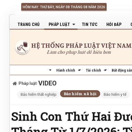
Nhảy đến nội dung
HÔM NAY: THỨ BẢY, NGÀY 08 THÁNG 08 NĂM 2026
Main navigation
TRANG CHỦ
PHÁP LUẬT
TIN TỨC
HỎI ĐÁP
Hành chính
Tài chính
Bất động sả
VIDEO
/
Pháp luật
/
Bảo hiểm xã hội
Bảo hiểm thất nghiệp
Bảo hiểm y tế
Sinh Con Thứ Hai Đư
Tháng Từ 1/7/2026: 