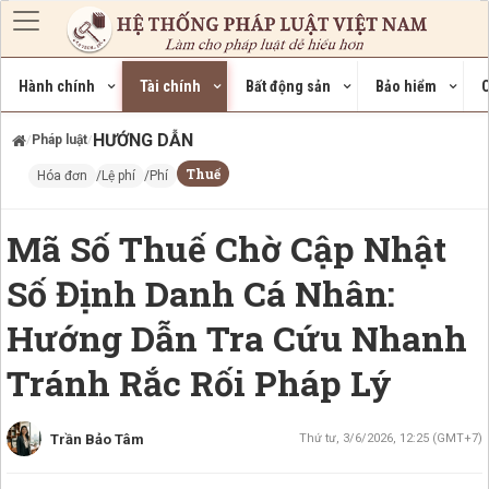
Nhảy đến nội dung
Hành chính
Tài chính
Bất động sản
Bảo hiểm
C
HƯỚNG DẪN
Pháp luật
/
/
Thuế
Hóa đơn
Lệ phí
Phí
Mã Số Thuế Chờ Cập Nhật
Số Định Danh Cá Nhân:
Hướng Dẫn Tra Cứu Nhanh
Tránh Rắc Rối Pháp Lý
Trần Bảo Tâm
Thứ tư, 3/6/2026, 12:25 (GMT+7)