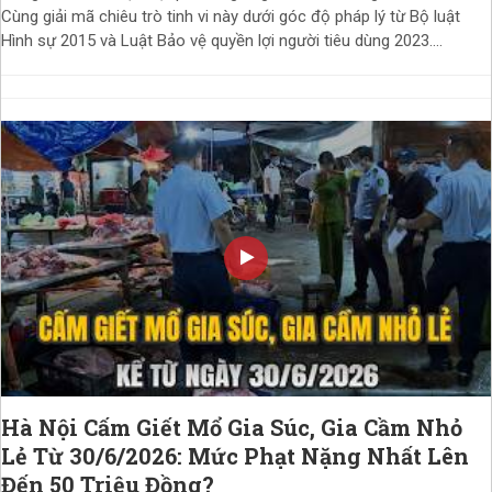
Cùng giải mã chiêu trò tinh vi này dưới góc độ pháp lý từ Bộ luật
Hình sự 2015 và Luật Bảo vệ quyền lợi người tiêu dùng 2023....
Hà Nội Cấm Giết Mổ Gia Súc, Gia Cầm Nhỏ
Lẻ Từ 30/6/2026: Mức Phạt Nặng Nhất Lên
Đến 50 Triệu Đồng?