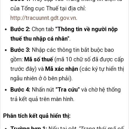
của Tổng cục Thuế tại địa chỉ:
http://tracuunnt.gdt.gov.vn
.
Bước 2:
Chọn tab
"Thông tin về người nộp
thuế thu nhập cá nhân"
.
Bước 3:
Nhập các thông tin bắt buộc bao
gồm:
Mã số thuế
(mã 10 chữ số đã được cấp
trước đây) và
Mã xác nhận
(các ký tự hiển thị
ngẫu nhiên ở ô bên phải).
Bước 4:
Nhấn nút
"Tra cứu"
và chờ hệ thống
trả kết quả trên màn hình.
Phân tích kết quả hiển thị:
Trường hợp 1:
Nếu tại cột
"Trạng thái mã số