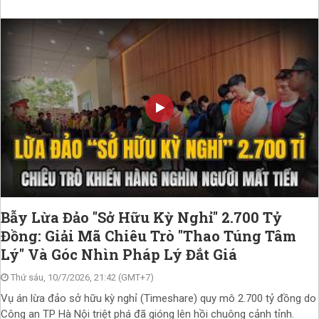
Bẫy Lừa Đảo "Sở Hữu Kỳ Nghỉ" 2.700 Tỷ
Đồng: Giải Mã Chiêu Trò "Thao Túng Tâm
Lý" Và Góc Nhìn Pháp Lý Đắt Giá
Thứ sáu, 10/7/2026, 21:42 (GMT+7)
Vụ án lừa đảo sở hữu kỳ nghỉ (Timeshare) quy mô 2.700 tỷ đồng do
Công an TP Hà Nội triệt phá đã gióng lên hồi chuông cảnh tỉnh.