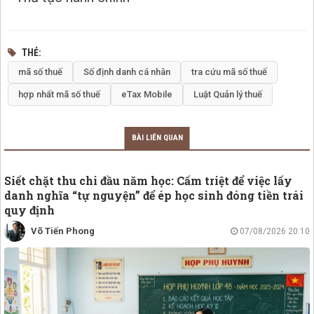
THẺ
mã số thuế
Số định danh cá nhân
tra cứu mã số thuế
hợp nhất mã số thuế
eTax Mobile
Luật Quản lý thuế
BÀI LIÊN QUAN
Siết chặt thu chi đầu năm học: Cấm triệt để việc lấy
danh nghĩa “tự nguyện” để ép học sinh đóng tiền trái
quy định
Võ Tiến Phong
07/08/2026 20:10