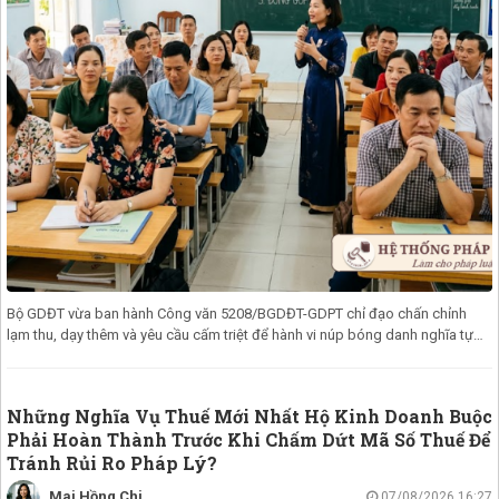
Bộ GDĐT vừa ban hành Công văn 5208/BGDĐT-GDPT chỉ đạo chấn chỉnh
lạm thu, dạy thêm và yêu cầu cấm triệt để hành vi núp bóng danh nghĩa tự
nguyện, l
Những Nghĩa Vụ Thuế Mới Nhất Hộ Kinh Doanh Buộc
Phải Hoàn Thành Trước Khi Chấm Dứt Mã Số Thuế Để
Tránh Rủi Ro Pháp Lý?
Mai Hồng Chi
07/08/2026 16:27