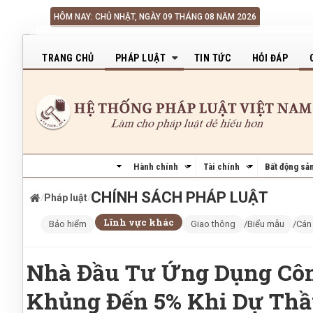
Nhảy đến nội dung
HÔM NAY: CHỦ NHẬT, NGÀY 09 THÁNG 08 NĂM 2026
Main navigation
TRANG CHỦ
PHÁP LUẬT
TIN TỨC
HỎI ĐÁP
Hành chính
Tài chính
Bất động sả
CHÍNH SÁCH PHÁP LUẬT
/
Pháp luật
/
Lĩnh vực khác
Bảo hiểm
Giao thông
Biểu mẫu
Cán
Nhà Đầu Tư Ứng Dụng Côn
Khủng Đến 5% Khi Dự Thầ