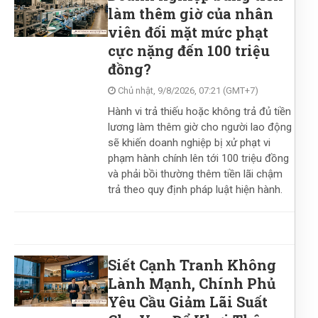
hỉ đạo 'nóng': Siết chặt nạn dạy
làm thêm giờ của nhân
viên đối mặt mức phạt
à cấm thi khảo sát vào lớp 1
cực nặng đến 100 triệu
đồng?
Chủ nhật, 9/8/2026, 07:21 (GMT+7)
anh nghiệp 100% vốn Nhà nước: Bắt
Hành vi trả thiếu hoặc không trả đủ tiền
ốn điều lệ theo Công điện 52/CĐ-TTg
lương làm thêm giờ cho người lao động
sẽ khiến doanh nghiệp bị xử phạt vi
phạm hành chính lên tới 100 triệu đồng
và phải bồi thường thêm tiền lãi chậm
trả theo quy định pháp luật hiện hành.
Siết Cạnh Tranh Không
Lành Mạnh, Chính Phủ
Yêu Cầu Giảm Lãi Suất