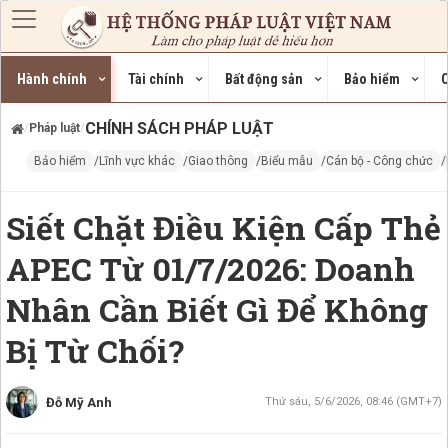
Nhảy đến nội dung
Hành chính
Tài chính
Bất động sản
Bảo hiểm
C
CHÍNH SÁCH PHÁP LUẬT
Pháp luật
/
/
Bảo hiểm
Lĩnh vực khác
Giao thông
Biểu mẫu
Cán bộ - Công chức
Siết Chặt Điều Kiện Cấp Thẻ
APEC Từ 01/7/2026: Doanh
Nhân Cần Biết Gì Để Không
Bị Từ Chối?
Đỗ Mỹ Anh
Thứ sáu, 5/6/2026, 08:46 (GMT+7)