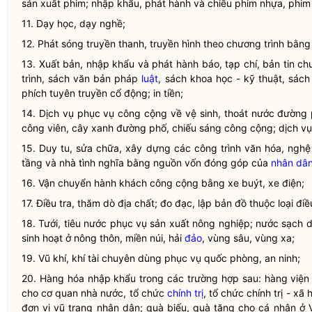
sản xuất phim; nhập khẩu, phát hành và chiếu phim nhựa, phim vi
11. Dạy học, dạy nghề;
12. Phát sóng truyền thanh, truyền hình theo chương trình bằ
13. Xuất bản, nhập khẩu và phát hành báo, tạp chí, bản tin c
trình, sách văn bản pháp
luật
, sách khoa học - kỹ thuật, sác
phích tuyên truyền cổ động; in tiền;
14. Dịch vụ phục vụ công cộng về vệ sinh, thoát nước đường 
công viên, cây xanh đường phố, chiếu sáng công cộng; dịch vụ 
15. Duy tu, sửa chữa, xây dựng các công trình văn hóa, nghệ
tầng và nhà tình nghĩa bằng nguồn vốn đóng góp của
nhân dâ
16. Vận chuyển hành khách công cộng bằng xe buýt, xe điện;
17. Điều tra, thăm dò địa chất; đo đạc, lập bản đồ thuộc loại đi
18. Tưới, tiêu nước phục vụ sản xuất nông nghiệp; nước sạch 
sinh hoạt ở nông thôn, miền núi, hải
đảo
, vùng sâu, vùng xa;
19. Vũ khí, khí tài chuyên dùng phục vụ quốc phòng, an ninh;
20. Hàng hóa nhập khẩu trong các trường hợp sau: hàng viện t
cho cơ quan
nhà nước
, tổ chức
chính trị
, tổ chức
chính trị
- xã h
đơn vị vũ trang
nhân dân
; quà biếu, quà tặng cho cá nhân ở