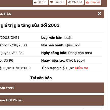
Bản in
Lưu VB
Chia sẻ
Báo lỗi

ĂN BẢN
 giá trị gia tăng sửa đổi 2003
/2003/QH11
Loại văn bản:
Luật
ành:
17/06/2003
Nơi ban hành:
Quốc hội
guyễn Văn An
Ngày công báo:
Đang cập nhật
o:
Số 96
Ngày hiệu lực:
01/01/2004
ệu lực:
01/01/2009
Tình trạng hiệu lực:
Kiểm tra
Tải văn bản
 bản word
e bản PDF/Scan