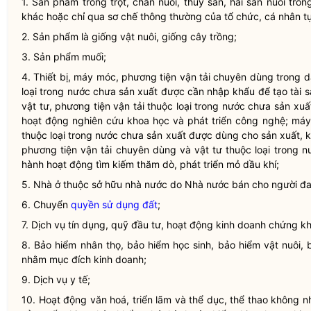
1. Sản phẩm trồng trọt, chăn nuôi, thuỷ sản, hải sản nuôi tr
khác hoặc chỉ qua sơ chế thông thường của tổ chức, cá nhân tự
2. Sản phẩm là giống vật nuôi, giống cây trồng;
3. Sản phẩm muối;
4. Thiết bị, máy móc, phương tiện vận tải chuyên dùng trong
loại trong nước chưa sản xuất được cần nhập khẩu để tạo tài s
vật tư, phương tiện vận tải thuộc loại trong nước chưa sản x
hoạt động nghiên cứu khoa học và phát triển công nghệ; máy
thuộc loại trong nước chưa sản xuất được dùng cho sản xuất, ki
phương tiện vận tải chuyên dùng và vật tư thuộc loại trong 
hành hoạt động tìm kiếm thăm dò, phát triển mỏ dầu khí;
5. Nhà ở thuộc sở hữu
nhà nước
do
Nhà nước
bán cho người đa
6. Chuyển
quyền sử dụng đất
;
7. Dịch vụ tín dụng, quỹ đầu tư, hoạt động kinh doanh chứng k
8. Bảo hiểm nhân thọ, bảo hiểm học sinh, bảo hiểm vật nuôi,
nhằm mục đích kinh doanh;
9. Dịch vụ y tế;
10. Hoạt động văn hoá, triển lãm và thể dục, thể thao không 