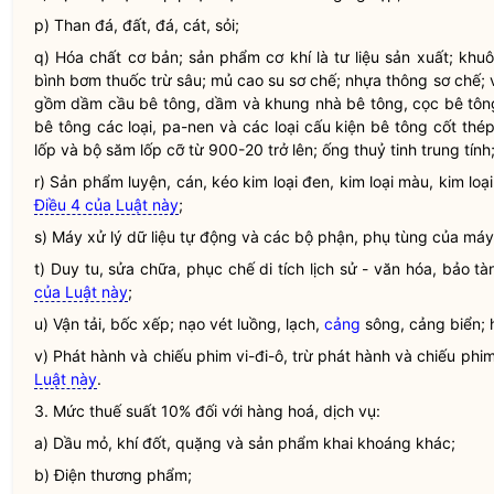
p) Than đá, đất, đá, cát, sỏi;
q) Hóa chất cơ bản; sản phẩm cơ khí là tư liệu sản xuất; khuôn
bình bơm thuốc trừ sâu; mủ cao su sơ chế; nhựa thông sơ chế;
gồm dầm cầu bê tông, dầm và khung nhà bê tông, cọc bê tông,
bê tông các loại, pa-nen và các loại cấu kiện bê tông cốt th
lốp và bộ săm lốp cỡ từ 900-20 trở lên; ống thuỷ tinh trung tính;
r) Sản phẩm luyện, cán, kéo kim loại đen, kim loại màu, kim lo
Điều 4 của Luật này
;
s) Máy xử lý dữ liệu tự động và các bộ phận, phụ tùng của máy
t) Duy tu, sửa chữa, phục chế di tích lịch sử - văn hóa, bảo t
của Luật này
;
u) Vận tải, bốc xếp; nạo vét luồng, lạch,
cảng
sông,
cảng
biển; 
v) Phát hành và chiếu phim vi-đi-ô, trừ phát hành và chiếu phim 
Luật này
.
3. Mức thuế suất 10% đối với hàng hoá, dịch vụ:
a) Dầu mỏ, khí đốt, quặng và sản phẩm khai khoáng khác;
b) Điện thương phẩm;