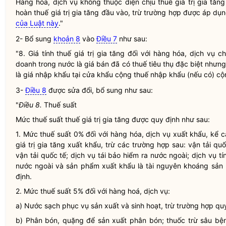
Hàng hóa, dịch vụ không thuộc diện chịu
thuế giá trị gia tăng
hoàn
thuế giá trị gia tăng
đầu vào, trừ trường hợp được áp dụn
của Luật này
."
2- Bổ sung
khoản 8
vào
Điều 7
như sau:
"8. Giá tính
thuế giá trị gia tăng
đối với hàng hóa, dịch vụ chị
doanh trong nước là giá bán đã có thuế tiêu thụ đặc biệt nhưn
là giá nhập khẩu tại cửa khẩu cộng thuế nhập khẩu (nếu có) cộn
3-
Điều 8
được sửa đổi, bổ sung như sau:
"
Điều 8.
Thuế suất
Mức thuế suất
thuế giá trị gia tăng
được quy định như sau:
1. Mức thuế suất 0% đối với hàng hóa, dịch vụ xuất khẩu, kể 
giá trị gia tăng
xuất khẩu, trừ các trường hợp sau: vận tải quố
vận tải quốc tế; dịch vụ tái bảo hiểm ra nước ngoài; dịch vụ t
nước ngoài và sản phẩm xuất khẩu là tài nguyên khoáng sản 
định.
2. Mức thuế suất 5% đối với hàng hoá, dịch vụ:
a) Nước sạch phục vụ sản xuất và sinh hoạt, trừ trường hợp quy
b) Phân bón, quặng để sản xuất phân bón; thuốc trừ sâu bệnh