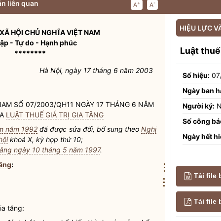
n liên quan
+
-
A
A
HIỆU LỰC V
XÃ HỘI CHỦ NGHĨA VIỆT NAM
lập - Tự do - Hạnh phúc
Luật thuế
********
Hà Nội, ngày 17 tháng 6 năm 2003
Số hiệu:
07
Ngày ban h
AM SỐ 07/2003/QH11 NGÀY 17 THÁNG 6 NĂM
Người ký:
N
ỦA
LUẬT THUẾ GIÁ TRỊ GIA TĂNG
Số công bá
am năm 1992
đã được sửa đổi, bổ sung theo
Nghị
Ngày hết hi
hội
khoá X, kỳ họp thứ 10;
a tăng ngày 10 tháng 5 năm 1997
.
tăng
:
⋮
Tải file
⋮
Tải fil
gia tăng
: