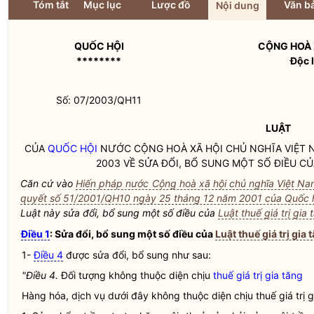
Tóm tắt
Mục lục
Lược đồ
Văn bả
Nội dung
QUỐC HỘI
CỘNG HOÀ 
********
Độc 
Số: 07/2003/QH11
LUẬT
CỦA
QUỐC HỘI
NƯỚC CỘNG HOÀ XÃ HỘI CHỦ NGHĨA VIỆT N
2003 VỀ SỬA ĐỔI, BỔ SUNG MỘT SỐ ĐIỀU C
Căn cứ vào
Hiến pháp nước Cộng hoà xã hội chủ nghĩa Việt N
quyết số 51/2001/QH10 ngày 25 tháng 12 năm 2001 của Quốc 
Luật này sửa đổi, bổ sung một số điều của
Luật thuế giá trị gi
Điều 1
: Sửa đổi, bổ sung một số điều của
Luật thuế giá trị gia 
1-
Điều 4
được sửa đổi, bổ sung như sau:
"Điều 4.
Đối tượng không thuộc diện chịu
thuế giá trị gia tăng
Hàng hóa, dịch vụ dưới đây không thuộc diện chịu
thuế giá trị 