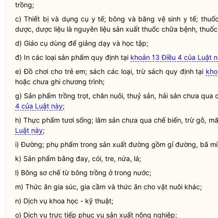
trồng;
c) Thiết bị và dụng cụ y tế; bông và băng vệ sinh y tế; th
dược, dược liệu là nguyên liệu sản xuất thuốc chữa bệnh, thuố
d) Giáo cụ dùng để giảng dạy và học tập;
đ) In các loại sản phẩm quy định tại
khoản 13 Điều 4 của Luật 
e) Đồ chơi cho trẻ em; sách các loại, trừ sách quy định tại
kho
hoặc chưa ghi chương trình;
g) Sản phẩm trồng trọt, chăn nuôi, thuỷ sản, hải sản chưa qua c
4 của Luật này
;
h) Thực phẩm tươi sống; lâm sản chưa qua chế biến, trừ gỗ, mă
Luật này
;
i) Đường; phụ phẩm trong sản xuất đường gồm gỉ đường, bã mí
k) Sản phẩm bằng đay, cói, tre, nứa, lá;
l) Bông sơ chế từ bông trồng ở trong nước;
m) Thức ăn gia súc, gia cầm và thức ăn cho vật nuôi khác;
n) Dịch vụ khoa học - kỹ thuật;
o) Dịch vụ trực tiếp phục vụ sản xuất nông nghiệp;