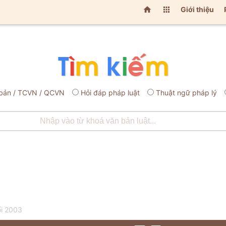


Giới thiệu
bản / TCVN / QCVN
Hỏi đáp pháp luật
Thuật ngữ pháp lý
ổi 2003