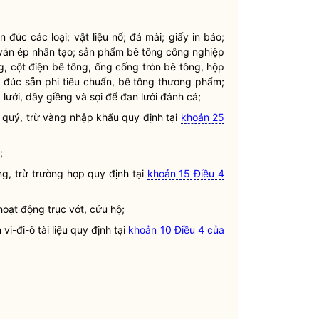
 đúc các loại; vật liệu nổ; đá mài; giấy in báo;
 ván ép nhân tạo; sản phẩm bê tông công nghiệp
 cột điện bê tông, ống cống tròn bê tông, hộp
ép đúc sẵn phi tiêu chuẩn, bê tông thương phẩm;
 lưới, dây giềng và sợi để đan lưới đánh cá;
ại quý, trừ vàng nhập khẩu quy định tại
khoản 25
;
àng, trừ trường hợp quy định tại
khoản 15 Điều 4
hoạt động trục vớt, cứu hộ;
vi-đi-ô tài liệu quy định tại
khoản 10 Điều 4 của