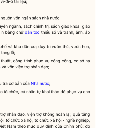
-đi-ô tài liệu;
ng nguồn vốn ngân sách
nhà nước
;
huyên ngành, sách
chính trị
, sách giáo khoa, giáo
h in bằng chữ
dân tộc
thiểu số và tranh, ảnh, áp
phố và khu dân cư; duy trì vườn thú, vườn hoa,
tang lễ;
 thuật, công trình phục vụ công cộng, cơ sở hạ
n
và vốn viện trợ nhân đạo;
ều tra cơ bản của
Nhà nước
;
do tổ chức, cá nhân tự khai thác để phục vụ cho
rợ nhân đạo, viện trợ không hoàn lại; quà tặng
ội, tổ chức xã hội, tổ chức xã hội - nghề nghiệp,
 Việt Nam theo mức quy định của Chính phủ; đồ