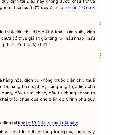
quy định tại Điều này không được khấu trừ và
g mức thuế suất 0% quy định tại
khoản 1 Điều 8
⋮
u thuế tiêu thụ đặc biệt ở khâu sản xuất, kinh
g chưa có
thuế giá trị gia tăng
; ở khâu nhập khẩu
g thuế tiêu thụ đặc biệt."
⋮
cả hàng hóa, dịch vụ không thuộc diện chịu
thuế
c tế; hàng hóa, dịch vụ cung ứng trực tiếp cho
ín dụng, đầu tư tài chính, đầu tư chứng khoán ra
khai thác chưa qua chế biến do Chính phủ quy
 định tại
khoản 18 Điều 4 của Luật này
;
 và chất kích thích tăng trưởng vật nuôi, cây