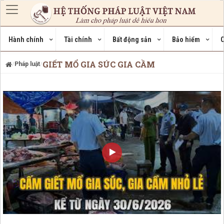
Nhảy đến nội dung
Hành chính
Tài chính
Bất động sản
Bảo hiểm
C
GIẾT MỔ GIA SÚC GIA CẦM
Pháp luật
/
/