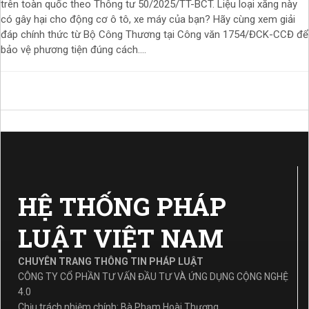
trên toàn quốc theo Thông tư 50/2025/TT-BCT. Liệu loại xăng này
có gây hại cho động cơ ô tô, xe máy của bạn? Hãy cùng xem giải
đáp chính thức từ Bộ Công Thương tại Công văn 1754/ĐCK-CCĐ để
bảo vệ phương tiện đúng cách....
HỆ THỐNG PHÁP
LUẬT VIỆT NAM
CHUYÊN TRANG THÔNG TIN PHÁP LUẬT
CÔNG TY CỔ PHẦN TƯ VẤN ĐẦU TƯ VÀ ỨNG DỤNG CỘNG NGHỆ
4.0
Chịu trách nhiệm chính: Bà Phạm Hoài Thương