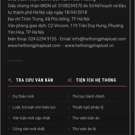
Giấy chứng nhận ĐKDN số: 0108234370 do Sở Kế hoạch và Đầu
tư thành phố Hà Nội cấp ngày 18/04/2018.
Địa chỉ:Thôn Trung, Xã Phù Đổng, TP Hà Nội
Văn phòng giao dịch: C2 Vincom, 119 Trần Duy Hưng, Phường
Yên Hòa, TP Hà Nội
Điện thoại: 024.6294.9155 - Email:
info@hethongphapluat.com
www.hethongphapluat.com
-
www.hethongphapluat.vn
TRA CỨU VĂN BẢN
TIỆN ÍCH HỆ THỐNG
Dự thảo mới
Thủ tục hành chính
Luật, bộ luật còn hiệu lực
Thuật ngữ pháp lý
Văn bản mới cập nhật
Thư viện bản án
Công văn mới nhất
Thư viện án lệ