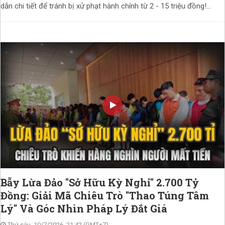
dẫn chi tiết để tránh bị xử phạt hành chính từ 2 - 15 triệu đồng!...
Bẫy Lừa Đảo "Sở Hữu Kỳ Nghỉ" 2.700 Tỷ
Đồng: Giải Mã Chiêu Trò "Thao Túng Tâm
Lý" Và Góc Nhìn Pháp Lý Đắt Giá
Thứ sáu, 10/7/2026, 21:42 (GMT+7)