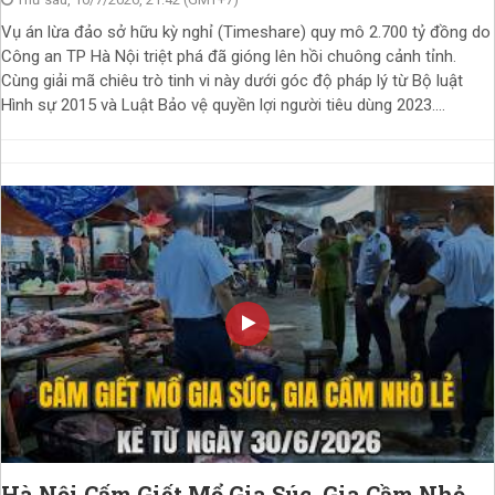
Vụ án lừa đảo sở hữu kỳ nghỉ (Timeshare) quy mô 2.700 tỷ đồng do
Công an TP Hà Nội triệt phá đã gióng lên hồi chuông cảnh tỉnh.
Cùng giải mã chiêu trò tinh vi này dưới góc độ pháp lý từ Bộ luật
Hình sự 2015 và Luật Bảo vệ quyền lợi người tiêu dùng 2023....
Hà Nội Cấm Giết Mổ Gia Súc, Gia Cầm Nhỏ