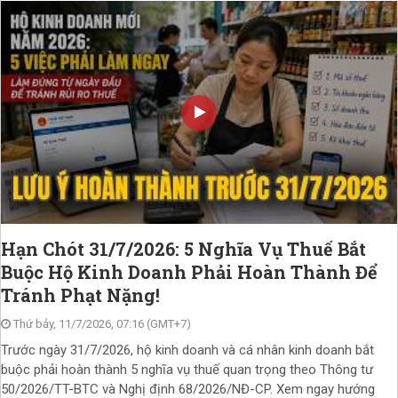
Hạn Chót 31/7/2026: 5 Nghĩa Vụ Thuế Bắt
Buộc Hộ Kinh Doanh Phải Hoàn Thành Để
Tránh Phạt Nặng!
Thứ bảy, 11/7/2026, 07:16 (GMT+7)
Trước ngày 31/7/2026, hộ kinh doanh và cá nhân kinh doanh bắt
buộc phải hoàn thành 5 nghĩa vụ thuế quan trọng theo Thông tư
50/2026/TT-BTC và Nghị định 68/2026/NĐ-CP. Xem ngay hướng