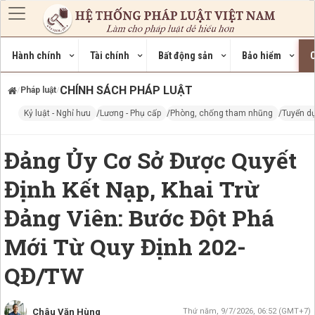
Nhảy đến nội dung
Hành chính
Tài chính
Bất động sản
Bảo hiểm
C
CHÍNH SÁCH PHÁP LUẬT
Pháp luật
/
/
Kỷ luật - Nghỉ hưu
Lương - Phụ cấp
Phòng, chống tham nhũng
Tuyển d
Đảng Ủy Cơ Sở Được Quyết
Định Kết Nạp, Khai Trừ
Đảng Viên: Bước Đột Phá
Mới Từ Quy Định 202-
QĐ/TW
Châu Văn Hùng
Thứ năm, 9/7/2026, 06:52 (GMT+7)