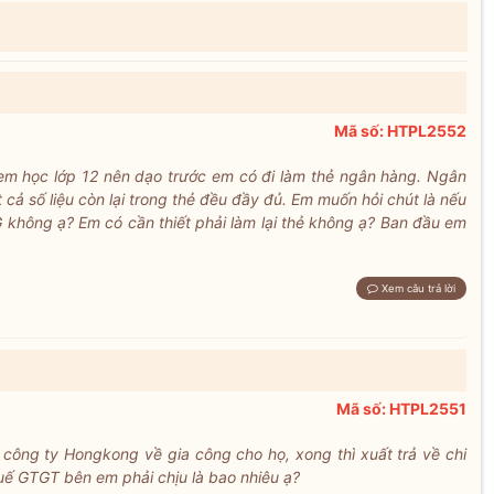
Mã số: HTPL2552
em học lớp 12 nên dạo trước em có đi làm thẻ ngân hàng. Ngân
ả số liệu còn lại trong thẻ đều đầy đủ. Em muốn hỏi chút là nếu
G không ạ? Em có cần thiết phải làm lại thẻ không ạ? Ban đầu em
Xem câu trả lời
Mã số: HTPL2551
 công ty Hongkong về gia công cho họ, xong thì xuất trả về chi
uế GTGT bên em phải chịu là bao nhiêu ạ?