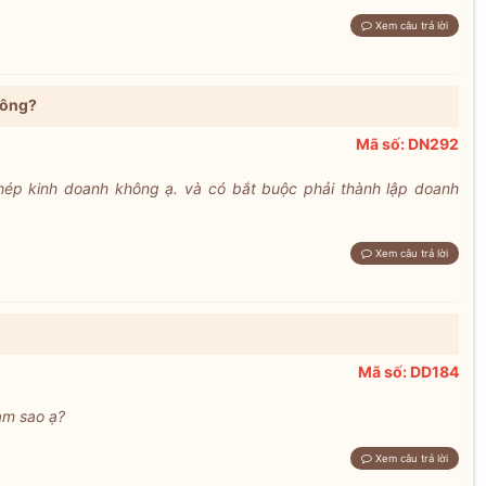
Xem câu trả lời
không?
Mã số: DN292
hép kinh doanh không ạ. và có bắt buộc phải thành lập doanh
Xem câu trả lời
Mã số: DD184
àm sao ạ?
Xem câu trả lời