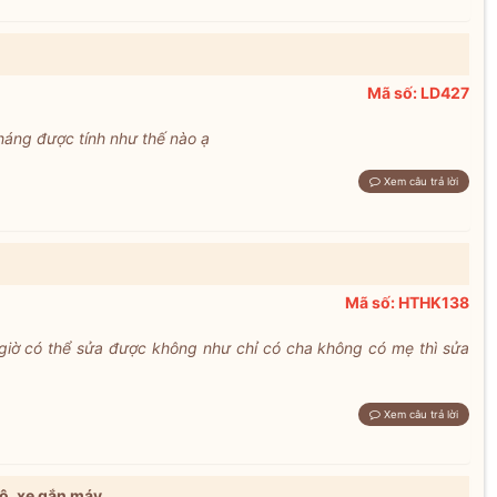
Mã số: LD427
tháng được tính như thế nào ạ
Xem câu trả lời
Mã số: HTHK138
giờ có thể sửa được không như chỉ có cha không có mẹ thì sửa
Xem câu trả lời
tô, xe gắn máy