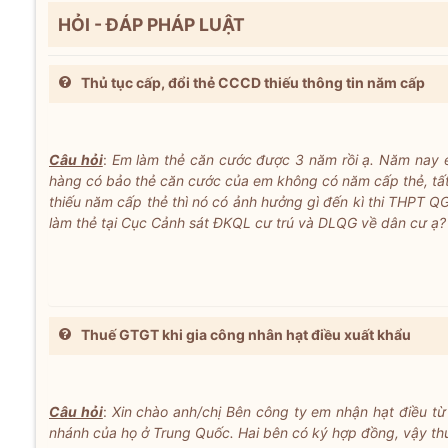
HỎI - ĐÁP PHÁP LUẬT
Thủ tục cấp, đổi thẻ CCCD thiếu thông tin năm cấp
Câu hỏi
:
Em làm thẻ căn cước được 3 năm rồi ạ. Năm nay 
hàng có bảo thẻ căn cước của em không có năm cấp thẻ, tất c
thiếu năm cấp thẻ thì nó có ảnh hưởng gì đến kì thi THPT Q
làm thẻ tại Cục Cảnh sát ĐKQL cư trú và DLQG về dân cư ạ?
Thuế GTGT khi gia công nhân hạt điều xuất khẩu
Câu hỏi
:
Xin chào anh/chị Bên công ty em nhận hạt điều từ
nhánh của họ ở Trung Quốc. Hai bên có ký hợp đồng, vậy th