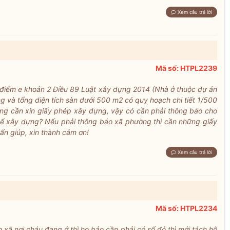
Xem câu trả lời
Mã số: HTPL2239
c điểm e khoản 2 Điều 89 Luật xây dựng 2014 (Nhà ở thuộc dự án
ầng và tổng diện tích sàn dưới 500 m2 có quy hoạch chi tiết 1/500
ng cần xin giấy phép xây dựng, vậy có cần phải thông báo cho
thể xây dựng? Nếu phải thông báo xã phường thì cần những giấy
vấn giúp, xin thành cảm ơn!
Xem câu trả lời
Mã số: HTPL2234
xã nơi cháu đang ở thì họ bảo cần phải có sổ đỏ thì mới tách hộ