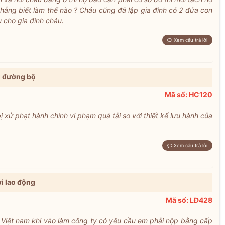
hẳng biết làm thế nào ? Cháu cũng đã lập gia đình có 2 đứa con
 cho gia đình cháu.
Xem câu trả lời
g đường bộ
Mã số: HC120
bị xử phạt hành chính vi phạm quá tải so với thiết kế lưu hành của
Xem câu trả lời
̀i lao động
Mã số: LĐ428
t Việt nam khi vào làm công ty có yêu cầu em phải nộp bằng cấp