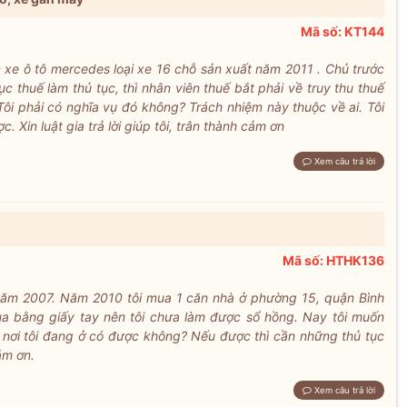
Mã số: KT144
c xe ô tô mercedes loại xe 16 chỗ sản xuất năm 2011 . Chủ trước
ục thuế làm thủ tục, thì nhân viên thuế bắt phải về truy thu thuế
ôi phải có nghĩa vụ đó không? Trách nhiệm này thuộc về ai. Tôi
Xin luật gia trả lời giúp tôi, trân thành cảm ơn
Xem câu trả lời
Mã số: HTHK136
năm 2007. Năm 2010 tôi mua 1 căn nhà ở phường 15, quận Bình
a bằng giấy tay nên tôi chưa làm được sổ hồng. Nay tôi muốn
nơi tôi đang ở có được không? Nếu được thì cần những thủ tục
ảm ơn.
Xem câu trả lời