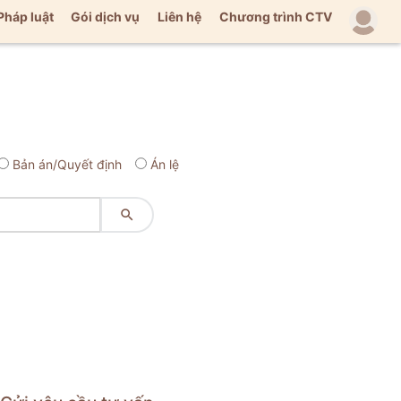
Pháp luật
Gói dịch vụ
Liên hệ
Chương trình CTV
Bản án/Quyết định
Án lệ
