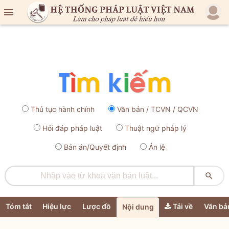

Thủ tục hành chính
Văn bản / TCVN / QCVN
Hỏi đáp pháp luật
Thuật ngữ pháp lý
Bản án/Quyết định
Án lệ

Tóm tắt
Hiệu lực
Lược đồ
Tải về
Văn bả
Nội dung