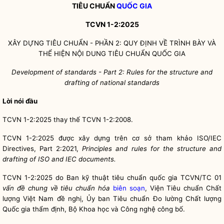
TIÊU CHUẨN
QUỐC GIA
TCVN 1-2:2025
XÂY DỰNG TIÊU CHUẨN - PHẦN 2: QUY ĐỊNH V
Ề
TRÌNH BÀY VÀ
TH
Ể
HIỆN NỘI DUNG TIÊU CHUẨN
QUỐC GIA
Development of standards
-
Part 2: Rules for the structure and
drafting of national standards
Lời nói đầu
TCVN 1-2:2025 thay thế TCVN 1-2:2008.
TCVN 1-2:2025 được xây dựng trên cơ sở tham khảo ISO/IEC
Directives, Part
2:2021,
Principles and rules for the structure and
drafting of ISO and IEC documents.
TCVN 1-2:2025 do Ban
kỹ thuật tiêu chuẩn
quốc gia
TCVN/TC 01
vấn đề chung về tiêu chuẩn hóa
biên soạn
, Viện Tiêu chuẩn Chất
lượng Việt Nam đề nghị, Ủy ban Tiêu chuẩn Đo lường Chất lượng
Quốc gia
thẩm định, Bộ Khoa học và Công nghệ công bố.