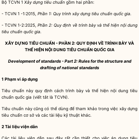
Bộ TCVN 1
Xây dựng tiêu chuẩn
gồm hai phần:
- TCVN 1 -1:2015,
Phần 1: Quy trình xây dựng tiêu chuẩn
quốc gia
.
- TCVN 1-2:2025,
Phần 2: Quy định về trình bày và thể hiện nội dung
tiêu chuẩn
quốc gia
.
XÂY DỰNG TIÊU CHUẨN - PHẦN 2: QUY ĐỊNH V
Ề
TRÌNH BÀY VÀ
TH
Ể
HIỆN NỘI DUNG TIÊU CHUẨN
QUỐC GIA
Development of standards
-
Part 2: Rules for the structure and
drafting of national standards
1
Phạm vi áp dụng
Tiêu chuẩn này quy định cách trình bày và thể hiện nội dung tiêu
chuẩn
quốc gia
(viết tắt là TCVN).
Tiêu chuẩn này cũng có thể dùng để tham khảo trong việc xây dựng
tiêu chuẩn cơ sở và các tài liệu kỹ thuật khác.
2
Tài liệu viện dẫn
Các tài liệu viện dẫn sau đây rất cần thiết cho việc áp dụng tiêu