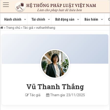
Nhảy đến nội dung
Hành chính
Tài chính
Bất động sản
Bảo hiểm
C
Breadcrumb
Trang chủ
Tác giả
vuthanhthang
Vũ Thanh Thắng
Tác giả
Tham gia: 23/11/2025