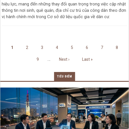
hiệu lực, mang đến những thay đổi quan trọng trong việc cập nhật
thông tin nơi sinh, quê quán, địa chỉ cư trú của công dân theo đơn
vị hành chính mới trong Cơ sở dữ liệu quốc gia về dân cư.
Pagination
Trang hiện thời
Trang
Trang
Trang
Trang
Trang
Trang
Trang
1
2
3
4
5
6
7
8
Trang
Next page
Last page
…
9
Next ›
Last »
TIÊU ĐIỂM