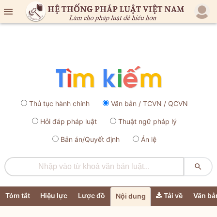

Thủ tục hành chính
Văn bản / TCVN / QCVN
Hỏi đáp pháp luật
Thuật ngữ pháp lý
Bản án/Quyết định
Án lệ

Tóm tắt
Hiệu lực
Lược đồ
Tải về
Văn bả
Nội dung