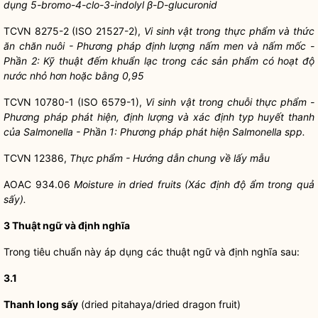
dụng 5-bromo-4-clo-3-indolyl β-D-glucuronid
TCVN 8275-2 (ISO 21527-2),
Vi sinh vật trong thực phẩm và thức
ăn chăn nuôi - Phương pháp định lượng nấm men và nấm mốc -
Phần 2: Kỹ thuật đếm khuẩn lạc trong các sản phẩm có hoạt độ
nước nhỏ hơn hoặc bằng 0,95
TCVN 10780-1 (ISO 6579-1),
Vi sinh vật trong chuỗi thực phẩm -
Phương pháp phát hiện, định lượng và xác định typ huyết thanh
của Salmonella - Phần 1: Phương pháp phát hiện Salmonella spp.
TCVN 12386,
Thực phẩm - Hướng dẫn chung về lấy mẫu
AOAC 934.06
Moisture in dried fruits (Xác định độ ẩm trong quả
sấy).
3 Thuật ngữ và định nghĩa
Trong tiêu chuẩn này áp dụng các thuật ngữ và định nghĩa sau:
3.1
Thanh long sấy
(dried pitahaya/dried dragon fruit)