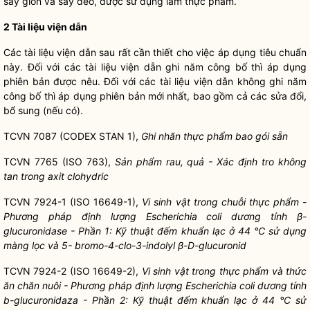
sấy giòn và sấy dẻo, được sử dụng làm thực phẩm.
2 Tài liệu viện dẫn
Các tài liệu viện dẫn sau rất cần thiết cho việc áp dụng tiêu chuẩn
này. Đối với các tài liệu viện dẫn ghi năm công bố thì áp dụng
phiên bản được nêu. Đối với các tài liệu viện dẫn không ghi năm
công bố thì áp dụng phiên bản mới nhất, bao gồm cả các sửa đổi,
bổ sung (nếu có).
TCVN 7087 (CODEX STAN 1),
Ghi nhãn thực phẩm bao gói sẵn
TCVN 7765 (ISO 763),
Sản phẩm rau, quả - Xác định tro không
tan trong axit clohydric
TCVN 7924-1 (ISO 16649-1),
Vi sinh vật trong chuỗi thực phẩm -
Phương pháp định lượng Escherichia coli dương tính β-
glucuronidase - Phần 1: Kỹ thuật đếm khuẩn lạc ở 44 °C sử dụng
màng lọc và 5- bromo-4-clo-3-indolyl β-D-glucuronid
TCVN 7924-2 (ISO 16649-2),
Vi sinh vật trong thực phẩm và thức
ăn chăn nuôi - Phương pháp định lượng Escherichia coli dương tính
b-glucuronidaza - Phần 2: Kỹ thuật đếm khuẩn lạc ở 44 °C sử