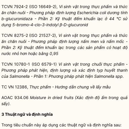
TCVN 7924-2 (ISO 16649-2),
Vi sinh vật trong thực phẩm và thức
ăn chăn nuôi - Phương pháp định lượng Escherichia coli dương tính
b-glucuronidaza - Phần 2: Kỹ thuật đếm khuẩn lạc ở 44 °C sử
dụng 5-bromo-4-clo-3-indolyl β-D-glucuronid
TCVN 8275-2 (ISO 21527-2),
Vi sinh vật trong thực phẩm và thức
ăn chăn nuôi - Phương pháp định lượng nấm men và nấm mốc -
Phần 2: Kỹ thuật đếm khuẩn lạc trong các sản phẩm có hoạt độ
nước nhỏ hơn hoặc bằng 0,95
TCVN 10780-1 (ISO 6579-1)
Vi sinh vật trong chuỗi thực phẩm -
Phương pháp phát hiện, định lượng và xác định typ huyết thanh
của Salmonella - Phần 1: Phương pháp phát hiện Salmonella spp.
TC VN 12386,
Thực phẩm - Hướng dẫn chung về lấy mẫu
AOAC 934.06
Moisture in dried fruits (Xác định độ ẩm trong quả
sấy).
3 Thuật ngữ và định nghĩa
Trong tiêu chuẩn này áp dụng các thuật ngữ và định nghĩa sau: