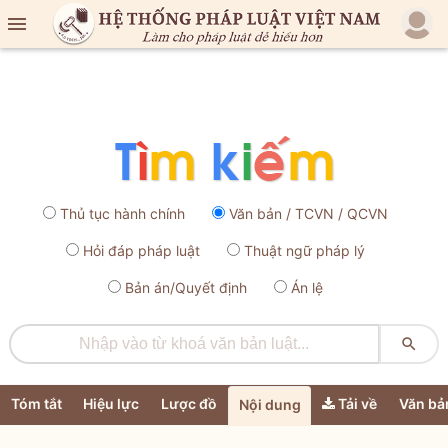

Thủ tục hành chính
Văn bản / TCVN / QCVN
Hỏi đáp pháp luật
Thuật ngữ pháp lý
Bản án/Quyết định
Án lệ

Tóm tắt
Hiệu lực
Lược đồ
Tải về
Văn bả
Nội dung