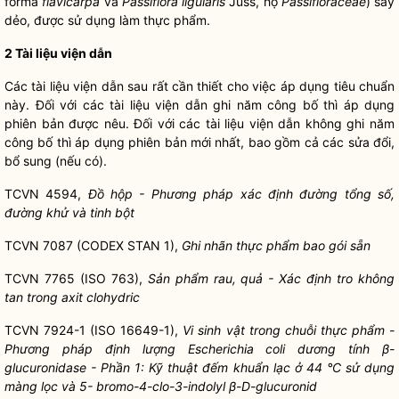
forma
flavicarpa
và
Passiflora ligularis
Juss, họ
Passifloraceae
) sấy
dẻo, được sử dụng làm thực phẩm.
2 Tài liệu viện dẫn
Các tài liệu viện dẫn sau rất cần thiết cho việc áp dụng tiêu chuẩn
này. Đối với các tài liệu viện dẫn ghi năm công bố thì áp dụng
phiên bản được nêu. Đối với các tài liệu viện dẫn không ghi năm
công bố thì áp dụng phiên bản mới nhất, bao gồm cả các sửa đổi,
bổ sung (nếu có).
TCVN 4594,
Đồ hộp - Phương pháp xác định đường tổng số,
đường khử và tinh bột
TCVN 7087 (CODEX STAN 1),
Ghi nhãn thực phẩm bao gói sẵn
TCVN 7765 (ISO 763),
Sản phẩm rau, quả - Xác định tro không
tan trong axit clohydric
TCVN 7924-1 (ISO 16649-1),
Vi sinh vật trong chuỗi thực phẩm -
Phương pháp định lượng Escherichia coli dương tính β-
glucuronidase - Phần 1: Kỹ thuật đếm khuẩn lạc ở 44 °C sử dụng
màng lọc và 5- bromo-4-clo-3-indolyl β-D-glucuronid