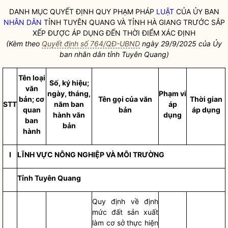
DANH MỤC QUYẾT ĐỊNH QUY PHẠM PHÁP
LUẬT
CỦA ỦY BAN
NHÂN DÂN
TỈNH TUYÊN QUANG VÀ TỈNH HÀ GIANG TRƯỚC SẮP
XẾP ĐƯỢC ÁP DỤNG ĐẾN THỜI ĐIỂM XÁC ĐỊNH
(Kèm theo
Quyết định số 764/QĐ-UBND
ngày 29/9/2025 của Ủy
ban
nhân dân
tỉnh Tuyên Quang)
Tên loại
Số, ký hiệu;
văn
ngày, tháng,
Phạm vi
bản; cơ
Tên gọi của văn
Thời gian
STT
năm ban
áp
quan
bản
áp dụng
hành văn
dụng
ban
bản
hành
I
LĨNH VỰC NÔNG NGHIỆP VÀ MÔI TRƯỜNG
Tỉnh Tuyên Quang
Quy định về định
mức đất sản xuất
làm cơ sở thực hiện