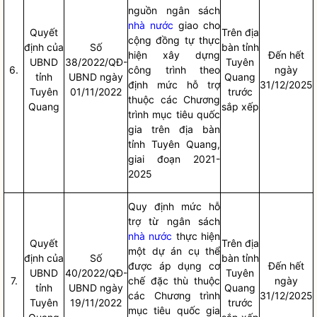
nguồn ngân sách
nhà nước
giao cho
Quyết
Trên
địa
cộng đồng tự thực
định của
Số
bàn
tỉnh
hiện xây dựng
Đến hết
UBND
38/2022/QĐ-
Tuyên
6.
công trình theo
ngày
tỉnh
UBND ngày
Quang
định mức hỗ trợ
31/12/2025
Tuyên
01/11/2022
trước
thuộc các Chương
Quang
sắp xếp
trình mục tiêu
quốc
gia
trên
địa bàn
tỉnh Tuyên Quang,
giai đoạn 2021-
2025
Quy định mức hỗ
trợ từ ngân sách
nhà nước
thực hiện
Quyết
Trên
địa
một dự án cụ thể
định của
Số
bàn
tỉnh
được áp dụng cơ
Đến hết
UBND
40/2022/QĐ-
Tuyên
7.
chế đặc thù thuộc
ngày
tỉnh
UBND ngày
Quang
các Chương trình
31/12/2025
Tuyên
19/11/2022
trước
mục tiêu
quốc gia