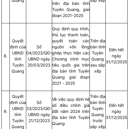
Quang
sắp xếp
trên
địa bàn
tỉnh
Tuyên Quang, giai
đoạn 2021-2025
Quy định quy trình,
thủ tục thanh toán,
Quyết
quyết toán các
Trên
địa
định của
Số
nguồn vốn lồng
bàn
tỉnh
Đến hết
UBND
04/2023/QĐ-
ghép thực hiện các
Tuyên
8.
ngày
tỉnh
UBND ngày
Chương trình mục
Quang
31/12/2025
Tuyên
20/03/2023
tiêu
quốc gia
trên
sau sắp
Quang
địa bàn
tỉnh Tuyên
xếp
Quang giai đoạn
2021 - 2025
Quyết
Trên
địa
Về việc quy định hệ
định của
Số
bàn
tỉnh
số điều chỉnh giá
Đến hết
UBND
33/2023/QĐ-
Tuyên
9.
đất năm 2024 trên
ngày
tỉnh
UBND ngày
Quang
địa bàn
tỉnh Tuyên
31/12/2025
Tuyên
21/12/2023
trước
Quang
Quang
sắp xếp