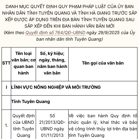
DANH MỤC QUYẾT ĐỊNH QUY PHẠM PHÁP
LUẬT
CỦA ỦY BAN
NHÂN DÂN
TỈNH TUYÊN QUANG VÀ TỈNH HÀ GIANG TRƯỚC SẮP
XẾP ĐƯỢC ÁP DỤNG TRÊN
ĐỊA BÀN
TỈNH TUYÊN QUANG SAU
SẮP XẾP ĐẾN KHI BAN HÀNH VĂN BẢN MỚI
(Kèm theo
Quyết định số 764/QĐ-UBND
ngày 29/9/2025 của Ủy
ban
nhân dân
tỉnh Tuyên Quang)
Tên loại
Số, ký hiệu;
văn bản; cơ
ngày, tháng,
STT
Tên gọi của văn bản
quan ban
năm ban hành
hành
văn bản
I
LĨNH VỰC NÔNG NGHIỆP VÀ MÔI TRƯỜNG
Tỉnh Tuyên Quang
Quyết định
Số
Về việc ban hành Quy định tổ
của UBND
21/2013/QĐ-
chức quản lý, khai thác và bảo
1.
tỉnh Tuyên
UBND ngày
vệ công trình thủy lợi trên
địa bàn
Quang
01/11/2013
tỉnh Tuyên Quang