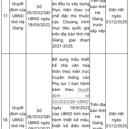
Trên
địa
Quyết
án đầu tư xây dựng
Số
bàn
tỉnh
định của
thực hiện theo cơ
Đến hết
20/2022/QĐ-
Hà
17.
UBND
chế đặc thù thuộc
ngày
UBND ngày
Giang
tỉnh Hà
các Chương trình
31/12/2025
19/09/2022
trước
Giang
mục tiêu
quốc gia
sắp xếp
trên
địa bàn
tỉnh Hà
Giang, giai đoạn
2021-2025.
Bổ sung mẫu thiết
kế nhà văn hóa
thôn theo kiến trúc
truyền thống vào
Phụ lục I ban hành
kèm theo
Quyết
định số
20/2022/QĐ-UBND
Trên
địa
Quyết
ngày 19/9/2022
Số
bàn
tỉnh
định của
của UBND tỉnh ban
Đến hết
28/2022/QĐ-
Hà
18.
UBND
hành thiết kế mẫu,
ngày
UBND ngày
Giang
tỉnh Hà
thiết kế điển hình
31/12/2025
09/12/2022
trước