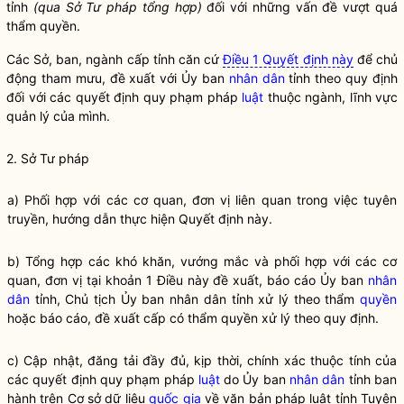
tỉnh
(qua Sở Tư pháp tổng hợp)
đối với những vấn đề vượt quá
thẩm
quyền
.
Các Sở, ban, ngành cấp tỉnh căn cứ
Điều 1 Quyết định này
để chủ
động tham mưu, đề xuất với Ủy ban
nhân dân
tỉnh theo quy định
đối với các quyết định quy phạm pháp
luật
thuộc ngành, lĩnh vực
quản lý của mình.
2. Sở Tư pháp
a) Phối hợp với các cơ quan, đơn vị liên quan trong việc tuyên
truyền, hướng dẫn thực hiện Quyết định này.
b) Tổng hợp các khó khăn, vướng mắc và phối hợp với các cơ
quan, đơn vị tại khoản 1 Điều này đề xuất, báo cáo Ủy ban
nhân
dân
tỉnh, Chủ tịch Ủy ban
nhân dân
tỉnh xử lý theo thẩm
quyền
hoặc báo cáo, đề xuất cấp có thẩm
quyền
xử lý theo quy định.
c) Cập nhật, đăng tải đầy đủ, kịp thời, chính xác thuộc tính của
các quyết định quy phạm pháp
luật
do Ủy ban
nhân dân
tỉnh ban
hành trên Cơ sở dữ liệu
quốc gia
về văn bản pháp
luật
tỉnh Tuyên