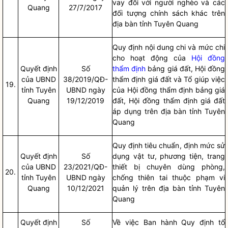
vay đối với người nghèo và các
Quang
27/7/2017
đối tượng chính sách khác trên
địa bàn
tỉnh Tuyên Quang
Quy định nội dung chi và mức chi
cho hoạt động của
Hội đồng
Quyết định
Số
thẩm định
bảng giá đất,
Hội đồng
của UBND
38/2019/QĐ-
thẩm định
giá đất và Tổ giúp việc
19.
tỉnh Tuyên
UBND ngày
của
Hội đồng thẩm định
bảng giá
Quang
19/12/2019
đất,
Hội đồng thẩm định
giá đất
áp dụng trên
địa bàn
tỉnh Tuyên
Quang
Quy định tiêu chuẩn, định mức sử
Quyết định
Số
dụng vật tư, phương tiện, trang
của UBND
23/2021/QĐ-
thiết bị chuyên dùng phòng,
20.
tỉnh Tuyên
UBND ngày
chống thiên tai thuộc phạm vi
Quang
10/12/2021
quản lý trên
địa bàn
tỉnh Tuyên
Quang
Quyết định
Số
Về việc Ban hành Quy định tổ