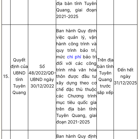
địa bàn
tỉnh Tuyên
Quang, giai đoạn
2021-2025
Ban hành Quy định
việc quản lý, vận
hành công trình và
quy trình bảo trì,
mức
chi phí
bảo trì
Quyết
Trên
địa
đối với các công
định của
Số
bàn
tỉnh
trình nhà văn hóa
Đến hết
UBND
48/2022/QĐ-
Tuyên
15.
thôn được đầu tư
ngày
tỉnh
UBND ngày
Quang
xây dựng theo cơ
31/12/2025
Tuyên
30/12/2022
trước
chế đặc thù thuộc
Quang
sắp xếp
các Chương trình
mục tiêu
quốc gia
trên
địa bàn
tỉnh
Tuyên Quang, giai
đoạn 2021-2025
Ban hành Quy định