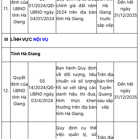
định của
Đến hết
01/2024/QĐ-
chỉnh giá đất năm
Hà
11.
UBND
ngày
UBND ngày
2024 trên
địa bàn
Giang
tỉnh Hà
31/12/2025
04/01/2024
tỉnh Hà Giang.
trước
Giang
sắp xếp
III
LĨNH VỰC
NỘI VỤ
Tỉnh Hà Giang
Ban hành Quy định
về đối tượng, tiêu
Trên
địa
Quyết
Số
chuẩn và số lượng
bàn
tỉnh
định của
Đến hết
14/2024/QĐ-
hồ sơ xét tặng các
Tuyên
12.
UBND
ngày
UBND ngày
danh hiệu thi đua,
Quang
tỉnh Hà
31/12/2025
03/4/2024
hình thức khen
sau sắp
Giang
thưởng trên
địa bàn
xếp
tỉnh Hà Giang.
Quy định cụ thể
việc quản lý, sử
Trên
địa