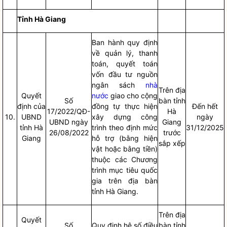
Tỉnh Hà Giang
Ban hành quy định
về quản lý, thanh
toán, quyết toán
vốn đầu tư nguồn
ngân sách
nhà
Trên
địa
Quyết
nước
giao cho cộng
Số
bàn
tỉnh
định của
đồng tự thực hiện
Đến hết
17/2022/QĐ-
Hà
10.
UBND
xây dựng công
ngày
UBND ngày
Giang
tỉnh Hà
trình theo định mức
31/12/2025
26/08/2022
trước
Giang
hỗ trợ (bằng hiện
sắp xếp
vật hoặc bằng tiền)
thuộc các Chương
trình mục tiêu
quốc
gia
trên
địa bàn
tỉnh Hà Giang.
Trên
địa
Quyết
Số
Quy định hệ số điều
bàn
tỉnh