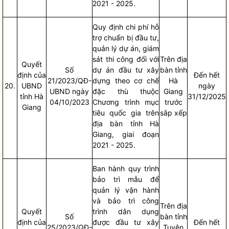
2021 - 2025.
Quy định
chi phí
hỗ
trợ chuẩn bị đầu tư,
quản lý dự án, giám
sát thi công đối với
Trên
địa
Quyết
Số
dự án đầu tư xây
bàn
tỉnh
định của
Đến hết
21/2023/QĐ-
dựng theo cơ chế
Hà
20.
UBND
ngày
UBND ngày
đặc thù thuộc
Giang
tỉnh Hà
31/12/2025
04/10/2023
Chương trình mục
trước
Giang
tiêu
quốc gia
trên
sắp xếp
địa bàn
tỉnh Hà
Giang, giai đoạn
2021 - 2025.
Ban hành quy trình
bảo trì mẫu để
quản lý vận hành
và bảo trì công
Trên
địa
Quyết
trình dân dụng
Số
bàn
tỉnh
định của
được đầu tư xây
Đến hết
25/2023/QĐ-
Tuyên