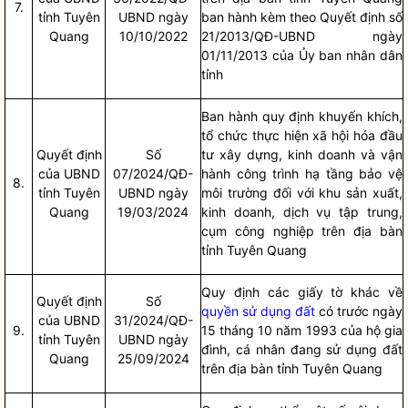
7.
tỉnh Tuyên
UBND ngày
ban hành kèm theo Quyết định số
Quang
10/10/2022
21/2013/QĐ-UBND ngày
01/11/2013 của Ủy ban
nhân dân
tỉnh
Ban hành quy định khuyến khích,
tổ chức thực hiện xã hội hóa đầu
Quyết định
Số
tư xây dựng, kinh doanh và vận
của UBND
07/2024/QĐ-
hành công trình hạ tầng bảo vệ
8.
tỉnh Tuyên
UBND ngày
môi trường đối với khu sản xuất,
Quang
19/03/2024
kinh doanh, dịch vụ tập trung,
cụm công nghiệp trên
địa bàn
tỉnh Tuyên Quang
Quy định các giấy tờ khác về
Quyết định
Số
quyền sử dụng đất
có trước ngày
của UBND
31/2024/QĐ-
9.
15 tháng 10 năm 1993 của hộ gia
tỉnh Tuyên
UBND ngày
đình, cá nhân đang sử dụng đất
Quang
25/09/2024
trên
địa bàn
tỉnh Tuyên Quang