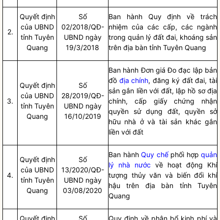
Quyết định
Số
Ban hành Quy định về trách
của UBND
02/2018/QĐ-
nhiệm của các cấp, các ngành
2.
tỉnh Tuyên
UBND ngày
trong quản lý đất đai, khoáng sản
Quang
19/3/2018
trên
địa bàn
tỉnh Tuyên Quang
Ban hành Đơn giá Đo đạc lập bản
đồ
địa chính
, đăng ký đất đai, tài
Quyết định
Số
sản gắn liền với đất, lập hồ sơ
địa
của UBND
28/2019/QĐ-
3.
chính
, cấp giấy chứng nhận
tỉnh Tuyên
UBND ngày
quyền sử dụng đất, quyền sở
Quang
16/10/2019
hữu nhà ở và tài sản khác gắn
liền với đất
Ban hành
Quy chế
phối hợp
quản
Quyết định
Số
lý nhà nước
về hoạt động Khí
của UBND
13/2020/QĐ-
4.
tượng thủy văn và biến đổi khí
tỉnh Tuyên
UBND ngày
hậu trên
địa bàn
tỉnh Tuyên
Quang
03/08/2020
Quang
Quyết định
Số
Quy định về phân bổ kinh phí và