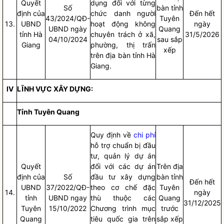
Quyết
dụng đối với từng
Số
bàn
tỉnh
định của
chức danh người
Đến hết
43/2024/QĐ-
Tuyên
13.
UBND
hoạt động không
ngày
UBND ngày
Quang
tỉnh Hà
chuyên trách ở xã,
31/5/2026
04/10/2024
sau sắp
Giang
phường, thị trấn
xếp
trên
địa bàn
tỉnh Hà
Giang.
IV
LĨNH VỰC XÂY DỰNG:
Tỉnh Tuyên Quang
Quy định về
chi phí
hỗ trợ chuẩn bị đầu
tư, quản lý dự án
Quyết
đối với các dự án
Trên
địa
định của
Số
đầu tư xây dựng
bàn
tỉnh
Đến hết
UBND
37/2022/QĐ-
theo cơ chế đặc
Tuyên
14.
ngày
tỉnh
UBND ngay
thù thuộc các
Quang
31/12/2025
Tuyên
15/10/2022
Chương trình mục
trước
Quang
tiêu
quốc gia
trên
sắp xếp