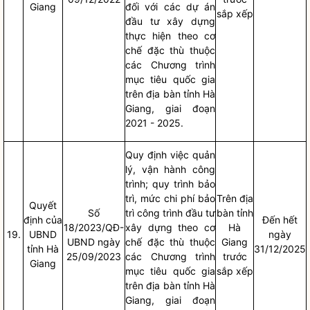
Giang
đối với các dự án
sắp xếp
đầu tư xây dựng
thực hiện theo cơ
chế đặc thù thuộc
các Chương trình
mục tiêu
quốc gia
trên
địa bàn
tỉnh Hà
Giang, giai đoạn
2021 - 2025.
Quy định việc quản
lý, vận hành công
trình; quy trình bảo
trì, mức
chi phí
bảo
Trên
địa
Quyết
Số
trì công trình đầu tư
bàn
tỉnh
định của
Đến hết
18/2023/QĐ-
xây dựng theo cơ
Hà
19.
UBND
ngày
UBND ngày
chế đặc thù thuộc
Giang
tỉnh Hà
31/12/2025
25/09/2023
các Chương trình
trước
Giang
mục tiêu
quốc gia
sắp xếp
trên
địa bàn
tỉnh Hà
Giang, giai đoạn