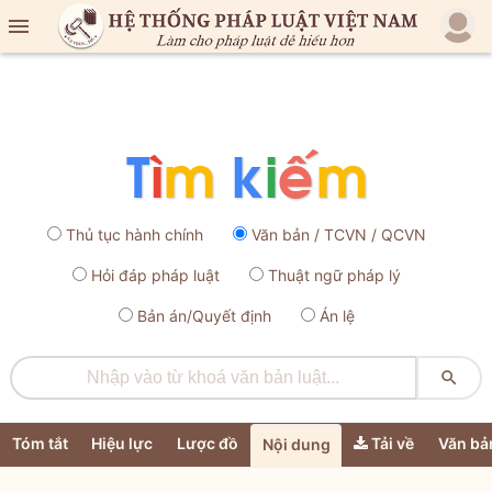

Thủ tục hành chính
Văn bản / TCVN / QCVN
Hỏi đáp pháp luật
Thuật ngữ pháp lý
Bản án/Quyết định
Án lệ

Tóm tắt
Hiệu lực
Lược đồ
Tải về
Văn bả
Nội dung