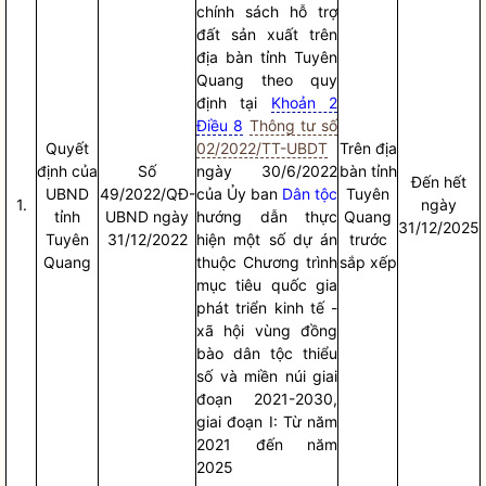
chính sách hỗ trợ
đất sản xuất trên
địa bàn
tỉnh Tuyên
Quang theo quy
định tại
Khoản 2
Điều 8
Thông tư số
Quyết
02/2022/TT-UBDT
Trên
địa
định của
Số
ngày 30/6/2022
bàn
tỉnh
Đến hết
UBND
49/2022/QĐ-
của Ủy ban
Dân tộc
Tuyên
1.
ngày
tỉnh
UBND ngày
hướng dẫn thực
Quang
31/12/2025
Tuyên
31/12/2022
hiện một số dự án
trước
Quang
thuộc Chương trình
sắp xếp
mục tiêu
quốc gia
phát triển kinh tế -
xã hội vùng đồng
bào
dân tộc
thiểu
số và miền núi giai
đoạn 2021-2030,
giai đoạn I: Từ năm
2021 đến năm
2025