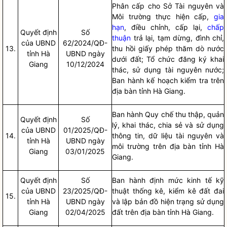
Phân cấp cho Sở Tài nguyên và
Môi trường thực hiện cấp,
gia
hạn
, điều chỉnh, cấp lại,
chấp
Quyết định
Số
thuận
trả lại, tạm dừng, đình chỉ,
của UBND
62/2024/QĐ-
13.
thu hồi giấy phép thăm dò nước
tỉnh Hà
UBND ngày
dưới đất; Tổ chức đăng ký khai
Giang
10/12/2024
thác, sử dụng tài nguyên nước;
Ban hành kế hoạch kiểm tra trên
địa bàn
tỉnh Hà Giang.
Ban hành
Quy chế
thu thập, quản
Quyết định
Số
lý, khai thác, chia sẻ và sử dụng
của UBND
01/2025/QĐ-
14.
thông tin, dữ liệu tài nguyên và
tỉnh Hà
UBND ngày
môi trường trên
địa bàn
tỉnh Hà
Giang
03/01/2025
Giang.
Quyết định
Số
Ban hành định mức kinh tế kỹ
của UBND
23/2025/QĐ-
thuật thống kê, kiểm kê đất đai
15.
tỉnh Hà
UBND ngày
và lập bản đồ hiện trạng sử dụng
Giang
02/04/2025
đất trên
địa bàn
tỉnh Hà Giang.