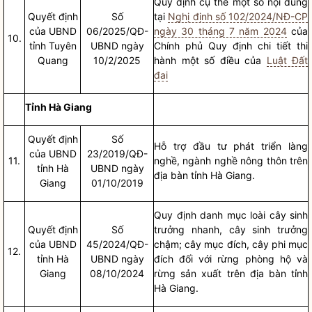
Quy định cụ thể một số nội dung
Quyết định
Số
tại
Nghị định số 102/2024/NĐ-CP
của UBND
06/2025/QĐ-
ngày 30 tháng 7 năm 2024
của
10.
tỉnh Tuyên
UBND ngày
Chính phủ Quy định chi tiết thi
Quang
10/2/2025
hành một số điều của
Luật Đất
đai
Tỉnh Hà Giang
Quyết định
Số
Hỗ trợ đầu tư phát triển làng
của UBND
23/2019/QĐ-
11.
nghề, ngành nghề nông thôn trên
tỉnh Hà
UBND ngày
địa bàn
tỉnh Hà Giang.
Giang
01/10/2019
Quy định danh mục loài cây sinh
Quyết định
Số
trưởng nhanh, cây sinh trưởng
của UBND
45/2024/QĐ-
chậm; cây mục đích, cây phi mục
12.
tỉnh Hà
UBND ngày
đích đối với rừng phòng hộ và
Giang
08/10/2024
rừng sản xuất trên
địa bàn
tỉnh
Hà Giang.