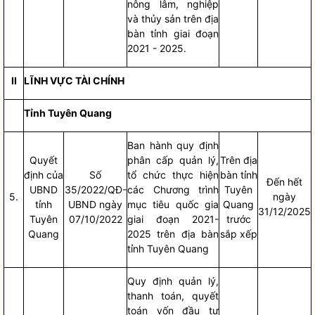
nông lâm, nghiệp
và thủy sản trên
địa
bàn
tỉnh giai đoạn
2021 - 2025.
II
LĨNH VỰC TÀI CHÍNH
Tỉnh Tuyên Quang
Ban hành quy định
Quyết
phân cấp quản lý,
Trên
địa
định của
Số
tổ chức thực hiện
bàn
tỉnh
Đến hết
UBND
35/2022/QĐ-
các Chương trình
Tuyên
5.
ngày
tỉnh
UBND ngày
mục tiêu
quốc gia
Quang
31/12/2025
Tuyên
07/10/2022
giai đoạn 2021-
trước
Quang
2025 trên
địa bàn
sắp xếp
tỉnh Tuyên Quang
Quy định quản lý,
thanh toán, quyết
toán vốn đầu tư