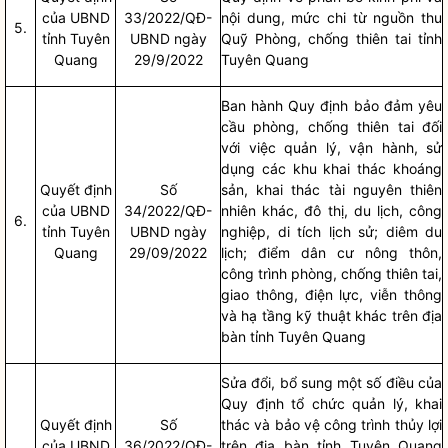
của UBND
33/2022/QĐ-
nội dung, mức chi từ nguồn thu
5.
tỉnh Tuyên
UBND ngày
Quỹ Phòng, chống thiên tai tỉnh
Quang
29/9/2022
Tuyên Quang
Ban hành Quy định bảo đảm yêu
cầu phòng, chống thiên tai đối
với việc quản lý, vận hành, sử
dụng các khu khai thác khoáng
Quyết định
Số
sản, khai thác tài nguyên thiên
của UBND
34/2022/QĐ-
nhiên khác, đô thị, du lịch, công
6.
tỉnh Tuyên
UBND ngày
nghiệp, di tích lịch sử; diêm du
Quang
29/09/2022
lịch; điểm dân cư nông thôn,
công trình phòng, chống thiên tai,
giao thông, điện lực, viễn thông
và hạ tầng kỹ thuật khác trên
địa
bàn
tỉnh Tuyên Quang
Sửa đổi, bổ sung một số điều của
Quy định tổ chức quản lý, khai
Quyết định
Số
thác và bảo vệ công trình thủy lợi
của UBND
36/2022/QĐ-
trên
địa bàn
tỉnh Tuyên Quang