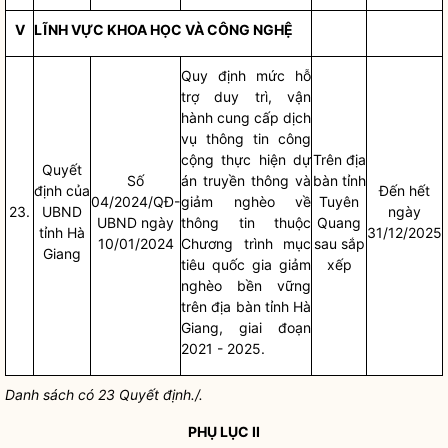
V
LĨNH VỰC KHOA HỌC VÀ CÔNG NGHỆ
Quy định mức hỗ
trợ duy trì, vận
hành cung cấp dịch
vụ thông tin công
cộng thực hiện dự
Trên
địa
Quyết
Số
án truyền thông và
bàn
tỉnh
định của
Đến hết
04/2024/QĐ-
giảm nghèo về
Tuyên
23.
UBND
ngày
UBND ngày
thông tin thuộc
Quang
tỉnh Hà
31/12/2025
10/01/2024
Chương trình mục
sau sắp
Giang
tiêu
quốc gia
giảm
xếp
nghèo bền vững
trên
địa bàn
tỉnh Hà
Giang, giai đoạn
2021 - 2025.
Danh sách có 23 Quyết định./.
PHỤ LỤC II