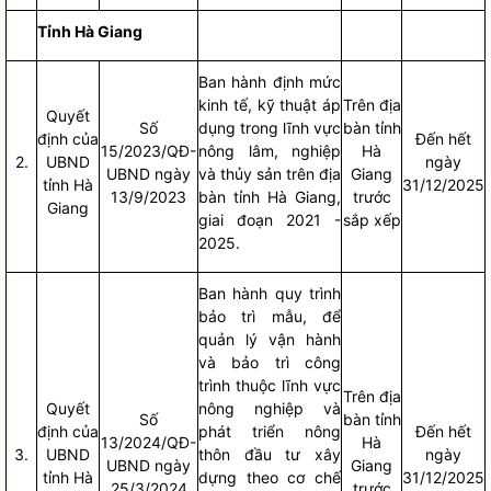
Tỉnh Hà Giang
Ban hành định mức
kinh tế, kỹ thuật áp
Trên
địa
Quyết
Số
dụng trong lĩnh vực
bàn
tỉnh
định của
Đến hết
15/2023/QĐ-
nông lâm, nghiệp
Hà
2.
UBND
ngày
UBND ngày
và thủy sản trên
địa
Giang
tỉnh Hà
31/12/2025
13/9/2023
bàn
tỉnh Hà Giang,
trước
Giang
giai đoạn 2021 -
sắp xếp
2025.
Ban hành quy trình
bảo trì mẫu, để
quản lý vận hành
và bảo trì công
trình thuộc lĩnh vực
Trên
địa
Quyết
nông nghiệp và
Số
bàn
tỉnh
định của
phát triển nông
Đến hết
13/2024/QĐ-
Hà
3.
UBND
thôn đầu tư xây
ngày
UBND ngày
Giang
tỉnh Hà
dựng theo cơ chế
31/12/2025
25/3/2024
trước