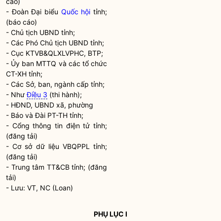
cáo)
- Đoàn Đại biểu
Quốc hội
tỉnh;
(báo cáo)
- Chủ tịch UBND tỉnh;
- Các Phó Chủ tịch UBND tỉnh;
- Cục KTVB&QLXLVPHC, BTP;
- Ủy ban MTTQ và các tổ chức
CT-XH tỉnh;
- Các Sở, ban, ngành cấp tỉnh;
- Như
Điều 3
(thi hành);
- HĐND, UBND xã, phường
- Báo và Đài PT-TH tỉnh;
- Cổng thông tin điện tử tỉnh;
(đăng tải)
- Cơ sở dữ liệu VBQPPL tỉnh;
(đăng tải)
- Trung tâm TT&CB tỉnh; (đăng
tải)
- Lưu: VT, NC (Loan)
PHỤ LỤC I