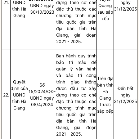
21.
UBND
dựng theo cơ chế
ngày
UBND ngày
Quang
tỉnh Hà
đặc thù thuộc các
31/12/2025
30/10/2023
sau sắp
Giang
chương trình mục
xếp
tiêu
quốc gia
trên
địa bàn
tỉnh Hà
Giang, giai đoạn
2021 - 2025.
Ban hành quy trình
bảo trì mẫu để
quản lý vận hành
và bảo trì công
Trên
địa
Quyết
trình giao thông
Số
bàn
tỉnh
định của
được đầu tư xây
Đến hết
15/2024/QĐ-
Hà
22.
UBND
dựng theo cơ chế
ngày
UBND ngày
Giang
tỉnh Hà
đặc thù thuộc các
31/12/2025
08/4/2024
trước
Giang
chương trình mục
sắp xếp
tiêu
quốc gia
trên
địa bàn
tỉnh Hà
Giang, giai đoạn
2021 - 2025.