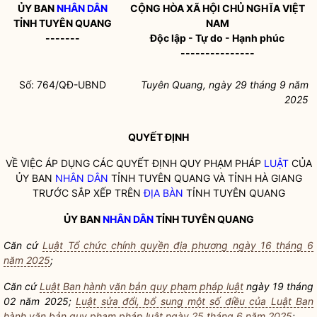
ỦY BAN
NHÂN DÂN
CỘNG HÒA XÃ HỘI CHỦ NGHĨA VIỆT
TỈNH TUYÊN QUANG
NAM
-------
Độc lập - Tự do - Hạnh phúc
---------------
Số: 764/QĐ-UBND
Tuyên Quang, ngày 29 tháng 9 năm
2025
QUYẾT ĐỊNH
VỀ VIỆC ÁP DỤNG CÁC QUYẾT ĐỊNH QUY PHẠM PHÁP
LUẬT
CỦA
ỦY BAN
NHÂN DÂN
TỈNH TUYÊN QUANG VÀ TỈNH HÀ GIANG
TRƯỚC SẮP XẾP TRÊN
ĐỊA BÀN
TỈNH TUYÊN QUANG
ỦY BAN
NHÂN DÂN
TỈNH TUYÊN QUANG
Căn cứ
Luật Tổ chức chính quyền địa phương ngày 16 tháng 6
năm 2025
;
Căn cứ
Luật Ban hành văn bản quy phạm pháp luật
ngày 19 tháng
02 năm 2025;
Luật sửa đổi, bổ sung một số điều của Luật Ban
hành văn bản quy phạm pháp luật ngày 25 tháng 6 năm 2025
;