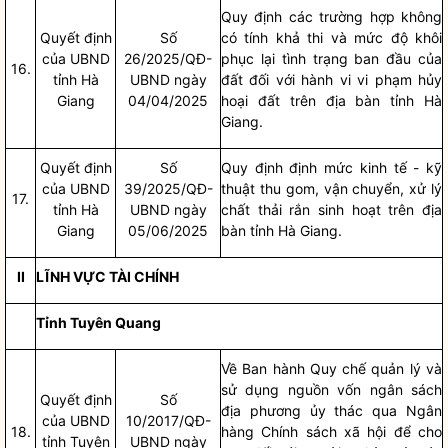
Quy định các trường hợp không
Quyết định
Số
có tính khả thi và mức độ khôi
của UBND
26/2025/QĐ-
phục lại tình trạng ban đầu của
16.
tỉnh Hà
UBND ngày
đất đối với hành vi vi phạm hủy
Giang
04/04/2025
hoại đất trên
địa bàn
tỉnh Hà
Giang.
Quyết định
Số
Quy định định mức kinh tế - kỹ
của UBND
39/2025/QĐ-
thuật thu gom, vận chuyển, xử lý
17.
tỉnh Hà
UBND ngày
chất thải rắn sinh hoạt trên
địa
Giang
05/06/2025
bàn
tỉnh Hà Giang.
II
LĨNH VỰC TÀI CHÍNH
Tỉnh Tuyên Quang
Về Ban hành
Quy chế
quản lý và
sử dụng nguồn vốn ngân sách
Quyết định
Số
địa phương ủy thác qua Ngân
của UBND
10/2017/QĐ-
18.
hàng Chính sách xã hội để cho
tỉnh Tuyên
UBND ngày