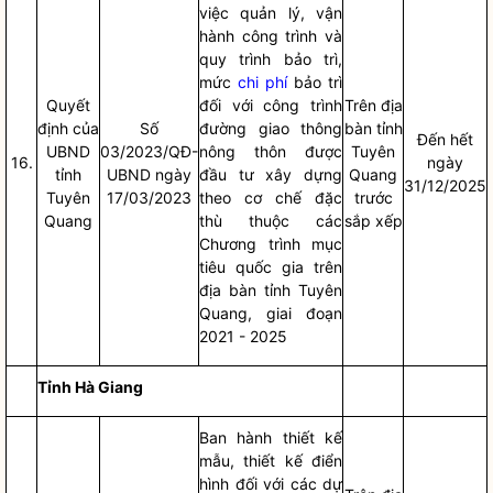
việc quản lý, vận
hành công trình và
quy trình bảo trì,
mức
chi phí
bảo trì
Quyết
đối với công trình
Trên
địa
định của
Số
đường giao thông
bàn
tỉnh
Đến hết
UBND
03/2023/QĐ-
nông thôn được
Tuyên
16.
ngày
tỉnh
UBND ngày
đầu tư xây dựng
Quang
31/12/2025
Tuyên
17/03/2023
theo cơ chế đặc
trước
Quang
thù thuộc các
sắp xếp
Chương trình mục
tiêu
quốc gia
trên
địa bàn
tỉnh Tuyên
Quang, giai đoạn
2021 - 2025
Tỉnh Hà Giang
Ban hành thiết kế
mẫu, thiết kế điển
hình đối với các dự