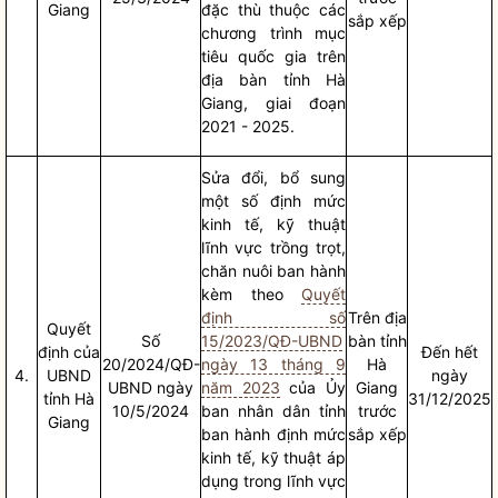
Giang
đặc thù thuộc các
sắp xếp
chương trình mục
tiêu
quốc gia
trên
địa bàn
tỉnh Hà
Giang, giai đoạn
2021 - 2025.
Sửa đổi, bổ sung
một số định mức
kinh tế, kỹ thuật
lĩnh vực trồng trọt,
chăn nuôi ban hành
kèm theo
Quyết
định số
Trên
địa
Quyết
Số
15/2023/QĐ-UBND
bàn
tỉnh
định của
Đến hết
20/2024/QĐ-
ngày 13 tháng 9
Hà
4.
UBND
ngày
UBND ngày
năm 2023
của Ủy
Giang
tỉnh Hà
31/12/2025
10/5/2024
ban
nhân dân
tỉnh
trước
Giang
ban hành định mức
sắp xếp
kinh tế, kỹ thuật áp
dụng trong lĩnh vực