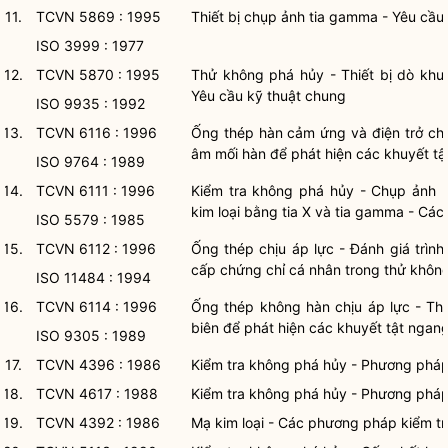
11.
TCVN 5869 : 1995
Thiết bị chụp ảnh tia gamma - Yêu cầu 
ISO 3999 : 1977
12.
TCVN 5870 : 1995
Thử không phá hủy - Thiết bị dò khuy
Yêu cầu kỹ thuật chung
ISO 9935 : 1992
13.
TCVN 6116 : 1996
Ống thép hàn cảm ứng và điện trở chị
âm mối hàn để phát hiện các khuyết tậ
ISO 9764 : 1989
14.
TCVN 6111 : 1996
Kiểm tra không phá hủy - Chụp ảnh b
kim loại bằng tia X và tia gamma - Các 
ISO 5579 : 1985
15.
TCVN 6112 : 1996
Ống thép chịu áp lực - Đánh giá trìn
cấp chứng chỉ cá nhân trong thử khôn
ISO 11484 : 1994
16.
TCVN 6114 : 1996
Ống thép không hàn chịu áp lực - Th
biên để phát hiện các khuyết tật ngang
ISO 9305 : 1989
17.
TCVN 4396 : 1986
Kiểm tra không phá hủy - Phương pháp
18.
TCVN 4617 : 1988
Kiểm tra không phá hủy - Phương phá
19.
TCVN 4392 : 1986
Mạ kim loại - Các phương pháp kiểm tr