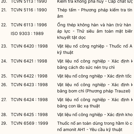
20.
TCVN 5113 : 1990
Kiểm tra không phá hủy - Cấp chất lượ
21.
TCVN 5116 : 1990
Thép tấm - Phương pháp kiểm tra tính
âm
22.
TCVN 6113 : 1996
Ống thép không hàn và hàn (trừ hàn 
áp lực - Thử siêu âm toàn mặt biên
ISO 9303 : 1989
khuyết tật dọc
23.
TCVN 6420 : 1998
Vật liệu nổ công nghiệp - Thuốc nổ A
kỹ thuật
24.
TCVN 6421 : 1998
Vật liệu nổ công nghiệp - Xác định 
bằng cách đo sức nén trụ chì
25.
TCVN 6422 : 1998
Vật liệu nổ công nghiệp - Xác định tốc
26.
TCVN 6423 : 1998
Vật liệu nổ công nghiệp - Xác định 
bằng bom chì (Phương pháp Trauzel)
27.
TCVN 6424 : 1998
Vật liệu nổ công nghiệp - Xác định 
bằng con lắc xạ thuật
28.
TCVN 6425 : 1998
Vật liệu nổ công nghiệp - Xác định kh
29.
TCVN 6569 : 1999
Thuốc nổ an toàn dùng trong hầm lò c
nổ amonit AH1 - Yêu cầu kỹ thuật