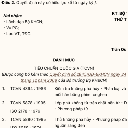
Điều 2.
Quyết định này có hiệu lực kể từ ngày ký./.
KT.
BỘ 
Nơi nhận:
THỨ T
- Lãnh đạo Bộ KHCN;
- Vụ PC;
- Lưu VT, TĐC.
Trần Qu
DANH MỤC
TIÊU CHUẨN
QUỐC GIA
(TCVN)
(
Được công bố kèm theo
Quyết định số 2845/QĐ-BKHCN ngày 24
tháng 12 năm 2008
của
Bộ trưởng
Bộ KH&CN
)
1.
TCVN 4394 : 1986
Kiểm tra không phá hủy - Phân loại và 
mối hàn bằng phim rơnghen
2.
TCVN 5878 : 1995
Lớp phủ không từ trên chất nền từ - Đ
- Phương pháp từ
ISO 2178 : 1976
3.
TCVN 5880 : 1995
Thử không phá hủy - Phương pháp đánh
nguồn sáng đen
ISO 3059 : 1974