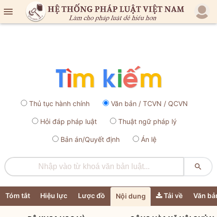

Thủ tục hành chính
Văn bản / TCVN / QCVN
Hỏi đáp pháp luật
Thuật ngữ pháp lý
Bản án/Quyết định
Án lệ

Tóm tắt
Hiệu lực
Lược đồ
Tải về
Văn bả
Nội dung