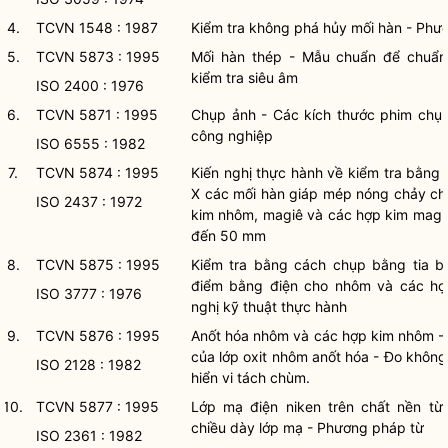
4.
TCVN 1548 : 1987
Kiểm tra không phá hủy mối hàn - Phư
5.
TCVN 5873 : 1995
Mối hàn thép - Mẫu chuẩn để chuẩn 
kiểm tra siêu âm
ISO 2400 : 1976
6.
TCVN 5871 : 1995
Chụp ảnh - Các kích thước phim chụ
công nghiệp
ISO 6555 : 1982
7.
TCVN 5874 : 1995
Kiến nghị thực hành về kiểm tra bằng
X các mối hàn giáp mép nóng chảy c
ISO 2437 : 1972
kim nhôm, magiê và các hợp kim magiê
đến 50 mm
8.
TCVN 5875 : 1995
Kiểm tra bằng cách chụp bằng tia b
điểm bằng điện cho nhôm và các hợ
ISO 3777 : 1976
nghị kỹ thuật thực hành
9.
TCVN 5876 : 1995
Anốt hóa nhôm và các hợp kim nhôm - 
của lớp oxit nhôm anốt hóa - Đo khôn
ISO 2128 : 1982
hiển vi tách chùm.
10.
TCVN 5877 : 1995
Lớp mạ điện niken trên chất nền từ
chiều dày lớp mạ - Phương pháp từ
ISO 2361 : 1982