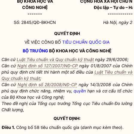
BỘ KHOA HỌC VÀ
CỘNG HÒA XÃ HỘI CHỦ N
CÔNG NGHỆ
Độc lập – Tự do – H
-------
------------
Số: 2845/QĐ-BKHCN
Hà Nội, ngày 2
QUYẾT ĐỊNH
VỀ VIỆC CÔNG BỐ
TIÊU CHUẨN
QUỐC GIA
BỘ TRƯỞNG
BỘ KHOA HỌC VÀ CÔNG NGHỆ
Căn cứ
Luật Tiêu chuẩn và Quy chuẩn kỹ thuật
ngày 29/6/2006;
Căn cứ
Nghị định số 127/2007/NĐ-CP
ngày 01/8/2007 của Chính
phủ quy định chi tiết thi hành một số điều của
Luật Tiêu chuẩn và
Quy chuẩn kỹ thuật
;
Căn cứ
Nghị định số 28/2008/NĐ-CP
ngày 14/3/2008 của Chính
phủ quy định chức năng, nhiệm vụ,
quyền
hạn và cơ cấu tổ chức
của Bộ Khoa học và Công nghệ;
Theo đề nghị của Tổng cục trưởng Tổng cục
Tiêu chuẩn
Đo lường
Chất lượng,
QUYẾT ĐỊNH:
Điều 1.
Công bố 58
tiêu chuẩn
quốc gia
(
danh mục kèm theo
).