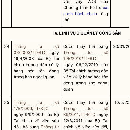
vốn vay ADB của
Chương trình hỗ trợ
cải
cách hành chính
tổng
thể
IV. LĨNH VỰC QUẢN LÝ CÔNG SẢN
34
Thông tư số
Được thay thế bằng
20/01/2
36/2003/TT-BTC
ngày
Thông tư số
16/4/2003 của Bộ Tài
195/2010/TT-BTC
chính hướng dẫn xử lý
ngày 06/12/2010 của
hàng hóa tồn đọng
Bộ Tài chính hướng dẫn
trong kho ngoại quan
việc xử lý hàng hóa tồn
đọng trong kho ngoại
quan
35
Thông tư số
Được thay thế bằng
10/5/20
175/2009/TT-BTC
Thông tư số
ngày 9/9/2009 của Bộ
39/2011/TT-BTC
ngày
Tài chính về việc sửa
22/3/2011 của Bộ Tài
đổi, bổ sung
Thông tư
chính về việc sửa đổi,