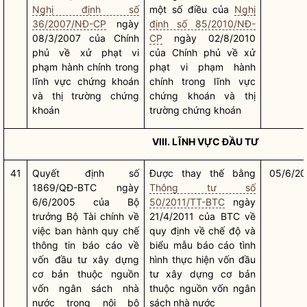
Nghị định số
một số điều của
Nghị
36/2007/NĐ-CP
ngày
định số 85/2010/NĐ-
08/3/2007 của Chính
CP
ngày 02/8/2010
phủ về xử phạt vi
của Chính phủ về xử
phạm hành chính trong
phạt vi phạm hành
lĩnh vực chứng khoán
chính trong lĩnh vực
và thị trường chứng
chứng khoán và thị
khoán
trường chứng khoán
VIII. LĨNH VỰC ĐẦU TƯ
41
Quyết định số
Được thay thế bằng
05/6/20
1869/QĐ-BTC ngày
Thông tư số
6/6/2005 của
Bộ
50/2011/TT-BTC
ngày
trưởng
Bộ Tài chính về
21/4/2011 của BTC về
việc ban hành
quy chế
quy định về chế độ và
thông tin báo cáo về
biểu mẫu báo cáo tình
vốn đầu tư xây dựng
hình thực hiện vốn đầu
cơ bản thuộc nguồn
tư xây dựng cơ bản
vốn ngân sách
nhà
thuộc nguồn vốn ngân
nước
trong nội bộ
sách
nhà nước