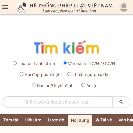

Thủ tục hành chính
Văn bản / TCVN / QCVN
Hỏi đáp pháp luật
Thuật ngữ pháp lý
Bản án/Quyết định
Án lệ

Tóm tắt
Hiệu lực
Lược đồ
Tải về
Văn bả
Nội dung