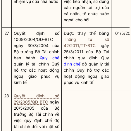
nhiệm vụ của
nhà nước
việc tiếp nhận, sử dụng
các nguồn tài trợ của
cá nhân, tổ chức nước
ngoài cho hội
27
Quyết định số
Được thay thế bằng
01/5/20
1009/2004/QĐ-BTC
Thông tư số
ngày 30/3/2004 của
42/2011/TT-BTC
ngày
Bộ trưởng
Bộ Tài chính
25/3/2011 của Bộ Tài
ban hành
Quy chế
chính quy định Quy
quản lý tài chính Quỹ
định chế
độ quản lý tài
hỗ trợ các hoạt động
chính Quỹ hỗ trợ các
ngoại giao phục vụ
hoạt động ngoại giao
kinh tế
phục vụ kinh tế
28
Quyết định số
29/2005/QĐ-BTC
ngày
20/5/2005 của
Bộ
trưởng
Bộ Tài chính về
việc quy định chế độ
tài chính đối với một số