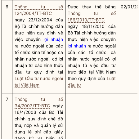
6
Thông tư số
Được thay thế bằng
02/01/2
124/2004/TT-BTC
Thông tư số
ngày 23/12/2004 của
186/2010/TT-BTC
Bộ Tài chính hướng dẫn
ngày 18/11/2010 của
thực hiện quy định về
Bộ Tài chính hướng dẫn
việc chuyển
lợi nhuận
thực hiện việc chuyển
ra nước ngoài của các
lợi nhuận
ra nước ngoài
tổ chức kinh tế hoặc cá
của các tổ chức, cá
nhân nước ngoài, có
lợi
nhân nước ngoài có
lợi
nhuận
từ các hình thức
nhuận
từ việc đầu tư
đầu tư quy định tại
trực tiếp tại Việt Nam
Luật Đầu tư nước ngoài
theo quy định của
Luật
tại Việt Nam
đầu tư
7
Thông tư số
34/2003/TT-BTC
ngày
16/4/2003 của Bộ Tài
chính quy định chế độ
thu, nộp và quản lý sử
dụng lệ phí cấp giấy
đăng ký và biển số