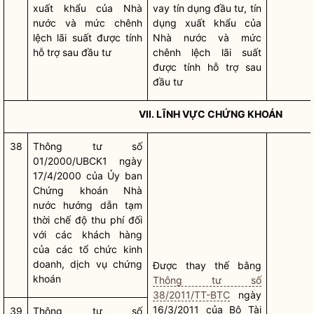
xuất khẩu của
Nhà
vay tín dụng đầu tư, tín
nước
và mức chênh
dụng xuất khẩu của
lệch
lãi
suất được tính
Nhà nước
và mức
hỗ trợ sau đầu tư
chênh lệch
lãi
suất
được tính hỗ trợ sau
đầu tư
VII. LĨNH VỰC CHỨNG KHOÁN
38
Thông tư số
01/2000/UBCK1 ngày
17/4/2000 của Ủy ban
Chứng khoán
Nhà
nước
hướng dẫn tạm
thời chế độ thu phí đối
với các khách hàng
của các tổ chức kinh
doanh, dịch vụ chứng
Được thay thế bằng
khoán
Thông tư số
38/2011/TT-BTC
ngày
16/3/2011 của Bộ Tài
39
Thông tư số