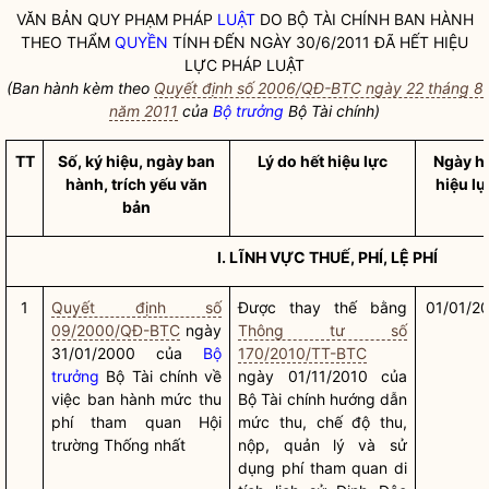
VĂN BẢN QUY PHẠM PHÁP
LUẬT
DO BỘ TÀI CHÍNH BAN HÀNH
THEO THẨM
QUYỀN
TÍNH ĐẾN NGÀY 30/6/2011 ĐÃ HẾT HIỆU
LỰC PHÁP
LUẬT
(Ban hành kèm theo
Quyết định số 2006/QĐ-BTC ngày 22 tháng 8
năm 2011
của
Bộ trưởng
Bộ Tài chính)
TT
Số, ký hiệu, ngày ban
Lý do hết hiệu lực
Ngày h
hành, trích yếu văn
hiệu lự
bản
I. LĨNH VỰC THUẾ, PHÍ, LỆ PHÍ
1
Quyết định số
Được thay thế bằng
01/01/2
09/2000/QĐ-BTC
ngày
Thông tư số
31/01/2000 của
Bộ
170/2010/TT-BTC
trưởng
Bộ Tài chính về
ngày 01/11/2010 của
việc ban hành mức thu
Bộ Tài chính hướng dẫn
phí tham quan Hội
mức thu, chế độ thu,
trường Thống nhất
nộp, quản lý và sử
dụng phí tham quan di