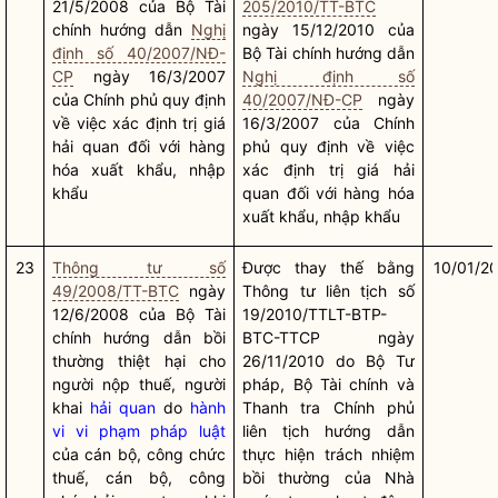
21/5/2008 của Bộ Tài
205/2010/TT-BTC
chính hướng dẫn
Nghị
ngày 15/12/2010 của
định số 40/2007/NĐ-
Bộ Tài chính hướng dẫn
CP
ngày 16/3/2007
Nghị định số
của Chính phủ quy định
40/2007/NĐ-CP
ngày
về việc xác định trị giá
16/3/2007 của Chính
hải quan đối với hàng
phủ quy định về việc
hóa xuất khẩu, nhập
xác định trị giá hải
khẩu
quan đối với hàng hóa
xuất khẩu, nhập khẩu
23
Thông tư số
Được thay thế bằng
10/01/2
49/2008/TT-BTC
ngày
Thông tư liên tịch số
12/6/2008 của Bộ Tài
19/2010/TTLT-BTP-
chính hướng dẫn bồi
BTC-TTCP ngày
thường thiệt hại cho
26/11/2010 do Bộ Tư
người nộp thuế, người
pháp, Bộ Tài chính và
khai
hải quan
do
hành
Thanh tra Chính phủ
vi vi phạm pháp luật
liên tịch hướng dẫn
của cán bộ, công chức
thực hiện trách nhiệm
thuế, cán bộ, công
bồi thường của
Nhà