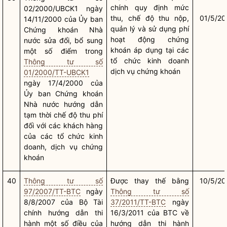
chính quy định mức
02/2000/UBCK1 ngày
thu, chế độ thu nộp,
01/5/20
14/11/2000 của Ủy ban
quản lý và sử dụng phí
Chứng khoán
Nhà
hoạt động chứng
nước
sửa đổi, bổ sung
khoán áp dụng tại các
một số điểm trong
tổ chức kinh doanh
Thông tư số
dịch vụ chứng khoán
01/2000/TT-UBCK1
ngày 17/4/2000 của
Ủy ban Chứng khoán
Nhà nước
hướng dẫn
tạm thời chế độ thu phí
đối với các khách hàng
của các tổ chức kinh
doanh, dịch vụ chứng
khoán
40
Thông tư số
Được thay thế bằng
10/5/20
97/2007/TT-BTC
ngày
Thông tư số
8/8/2007 của Bộ Tài
37/2011/TT-BTC
ngày
chính hướng dẫn thi
16/3/2011 của BTC về
hành một số điều của
hướng dẫn thi hành