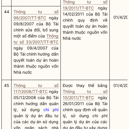
Thông tư số
19/2011/TT-BTC
ngày
44
Thông tư số
14/02/2011 của Bộ Tài
01/4/20
98/2007/TT-BTC
ngày
chính quy định về
09/8/2007 của Bộ Tài
quyết toán dự án hoàn
chính sửa đổi, bổ sung
thành thuộc nguồn vốn
một số điểm của
Thông
Nhà nước
tư số 33/2007/TT-BTC
ngày 09/4/2007 của
Bộ Tài chính hướng dẫn
quyết toán dự án hoàn
thành thuộc nguồn vốn
Nhà nước
45
Thông tư số
Được thay thế bằng
01/4/20
117/2008/TT-BTC
ngày
Thông tư số
05/12/2008 của Bộ Tài
10/2011/TT-BTC
ngày
chính hướng dẫn quản
26/01/2011 của Bộ Tài
lý, sử dụng
chi phí
chính quy định về quản
quản lý dự án đầu tư
lý, sử dụng
chi phí
của các dự án sử dụng
quản lý dự án của các
vốn ngân sách
nhà
dự án đầu tư xây dựng