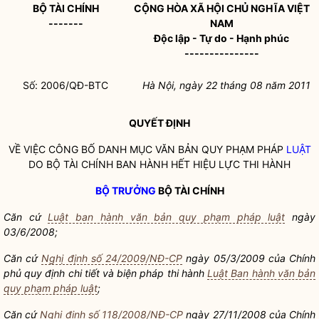
BỘ TÀI CHÍNH
CỘNG HÒA XÃ HỘI CHỦ NGHĨA VIỆT
-------
NAM
Độc lập - Tự do - Hạnh phúc
---------------
Số: 2006/QĐ-BTC
Hà Nội, ngày 22 tháng 08 năm 2011
QUYẾT ĐỊNH
VỀ VIỆC CÔNG BỐ DANH MỤC VĂN BẢN QUY PHẠM PHÁP
LUẬT
DO BỘ TÀI CHÍNH BAN HÀNH HẾT HIỆU LỰC THI HÀNH
BỘ TRƯỞNG
BỘ TÀI CHÍNH
Căn cứ
Luật ban hành văn bản quy phạm pháp luật
ngày
03/6/2008;
Căn cứ
Nghị định số 24/2009/NĐ-CP
ngày 05/3/2009 của Chính
phủ quy định chi tiết và biện pháp thi hành
Luật Ban hành văn bản
quy phạm pháp luật
;
Căn cứ
Nghị định số 118/2008/NĐ-CP
ngày 27/11/2008 của Chính