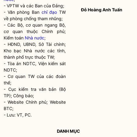
- VPTW và các Ban của Đảng;
Đỗ Hoàng Anh Tuấn
- Văn phòng Ban
chỉ đạo
TW
về phòng chống tham nhũng;
- Các Bộ, cơ quan ngang Bộ,
cơ quan thuộc Chính phủ;
Kiểm toán
Nhà nước
;
- HĐND, UBND, Sở Tài chính;
Kho bạc
Nhà nước
các tỉnh,
thành phố trực thuộc TW;
- Tòa án NDTC, Viện kiểm sát
NDTC;
- Cơ quan TW của các đoàn
thể;
- Cục kiểm tra văn bản (Bộ
TP); Công báo;
- Website Chính phủ; Website
BTC;
- Lưu: VT, PC.
DANH MỤC