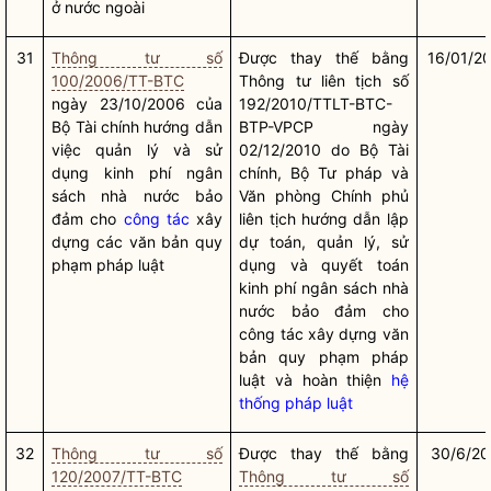
ở nước ngoài
31
Thông tư số
Được thay thế bằng
16/01/2
100/2006/TT-BTC
Thông tư liên tịch số
ngày 23/10/2006 của
192/2010/TTLT-BTC-
Bộ Tài chính hướng dẫn
BTP-VPCP ngày
việc quản lý và sử
02/12/2010 do Bộ Tài
dụng kinh phí ngân
chính, Bộ Tư pháp và
sách
nhà nước
bảo
Văn phòng Chính phủ
đảm cho
công tác
xây
liên tịch hướng dẫn lập
dựng các văn bản quy
dự toán, quản lý, sử
phạm pháp
luật
dụng và quyết toán
kinh phí ngân sách
nhà
nước
bảo đảm cho
công tác
xây dựng văn
bản quy phạm pháp
luật và hoàn thiện
hệ
thống pháp luật
32
Thông tư số
Được thay thế bằng
30/6/20
120/2007/TT-BTC
Thông tư số