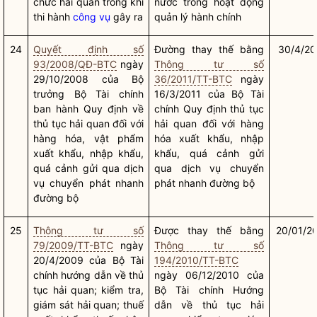
chức
hải quan
trong khi
nước
trong hoạt động
thi hành
công vụ
gây ra
quản lý hành chính
24
Quyết định số
Đường thay thế bằng
30/4/20
93/2008/QĐ-BTC
ngày
Thông tư số
29/10/2008 của
Bộ
36/2011/TT-BTC
ngày
trưởng
Bộ Tài chính
16/3/2011 của Bộ Tài
ban hành Quy định về
chính Quy định thủ tục
thủ tục
hải quan
đối với
hải quan
đối với hàng
hàng hóa, vật phẩm
hóa xuất khẩu, nhập
xuất khẩu, nhập khẩu,
khẩu, quá cảnh gửi
quá cảnh gửi qua dịch
qua dịch vụ chuyển
vụ chuyển phát nhanh
phát nhanh đường bộ
đường bộ
25
Thông tư số
Được thay thế bằng
20/01/2
79/2009/TT-BTC
ngày
Thông tư số
20/4/2009 của Bộ Tài
194/2010/TT-BTC
chính hướng dẫn về thủ
ngày 06/12/2010 của
tục
hải quan
; kiểm tra,
Bộ Tài chính Hướng
giám sát
hải quan
; thuế
dẫn về thủ tục
hải