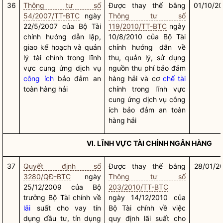
36
Thông tư số
Được thay thế bằng
01/10/2
54/2007/TT-BTC
ngày
Thông tư số
22/5/2007 của Bộ Tài
119/2010/TT-BTC
ngày
chính hướng dẫn lập,
10/8/2010 của Bộ Tài
giao kế hoạch và quản
chính hướng dẫn về
lý tài chính trong lĩnh
thu, quản lý, sử dụng
vực cung ứng dịch vụ
nguồn thu phí bảo đảm
công ích
bảo đảm an
hàng hải và cơ
chế tài
toàn hàng hải
chính trong lĩnh vực
cung ứng dịch vụ
công
ích
bảo đảm an toàn
hàng hải
VI. LĨNH VỰC TÀI CHÍNH NGÂN HÀNG
37
Quyết định số
Được thay thế bằng
28/01/2
3280/QĐ-BTC
ngày
Thông tư số
25/12/2009 của
Bộ
203/2010/TT-BTC
trưởng
Bộ Tài chính về
ngày 14/12/2010 của
lãi
suất cho vay tín
Bộ Tài chính về việc
dụng đầu tư, tín dụng
quy định
lãi
suất cho