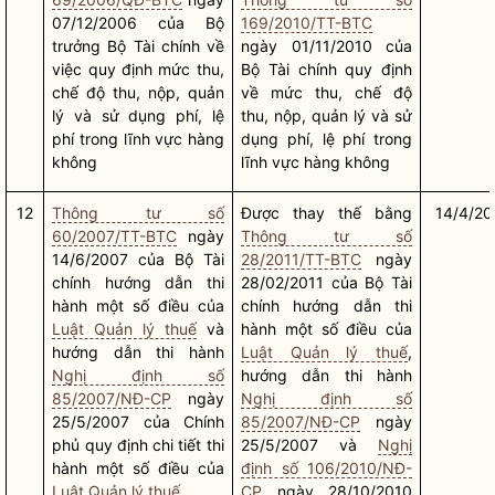
07/12/2006 của
Bộ
169/2010/TT-BTC
trưởng
Bộ Tài chính về
ngày 01/11/2010 của
việc quy định mức thu,
Bộ Tài chính quy định
chế độ thu, nộp, quản
về mức thu, chế độ
lý và sử dụng phí, lệ
thu, nộp, quản lý và sử
phí trong lĩnh vực hàng
dụng phí, lệ phí trong
không
lĩnh vực hàng không
12
Thông tư số
Được thay thế bằng
14/4/20
60/2007/TT-BTC
ngày
Thông tư số
14/6/2007 của Bộ Tài
28/2011/TT-BTC
ngày
chính hướng dẫn thi
28/02/2011 của Bộ Tài
hành một số điều của
chính hướng dẫn thi
Luật Quản lý thuế
và
hành một số điều của
hướng dẫn thi hành
Luật Quản lý thuế
,
Nghị định số
hướng dẫn thi hành
85/2007/NĐ-CP
ngày
Nghị định số
25/5/2007 của Chính
85/2007/NĐ-CP
ngày
phủ quy định chi tiết thi
25/5/2007 và
Nghị
hành một số điều của
định số 106/2010/NĐ-
Luật Quản lý thuế
CP
ngày 28/10/2010