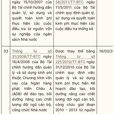
ngày 15/10/2007 của
58/2011/TT-BTC
ngày
Bộ Tài chính hướng dẫn
11/5/2011 của Bộ Tài
quản lý, sử dụng và
chính quy định quản lý,
quyết toán kinh phí
sử dụng và quyết toán
thực hiện các cuộc
kinh phí thực hiện các
điều tra từ nguồn vốn
cuộc điều tra thống kê
sự nghiệp của ngân
sách
Nhà nước
33
Thông tư số
Được thay thế bằng
16/02/2
31/2008/TT-BTC
ngày
Thông tư số
16/4/2008 của Bộ Tài
221/2010/TT-BTC
ngày
chính hướng dẫn quản
31/12/2010 của Bộ Tài
lý và sử dụng kinh phí
chính quy định việc
thuộc Chương trình vốn
quản lý và sử dụng
vay của Ngân hàng
kinh phí thực hiện Kế
phát triển Châu Á
hoạch đào tạo, bồi
(ADB) để đào tạo, bồi
dưỡng nâng cao chất
dưỡng nâng cao chất
lượng đội ngũ cán bộ,
lượng đội ngũ cán bộ,
công chức giai đoạn
công chức
Nhà nước
2010 - 2013 từ nguồn