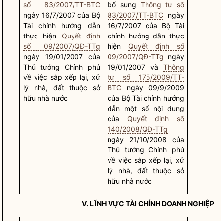
số 83/2007/TT-BTC
bổ sung
Thông tư số
ngày 16/7/2007 của Bộ
83/2007/TT-BTC
ngày
Tài chính hướng dẫn
16/7/2007 của Bộ Tài
thực hiện
Quyết định
chính hướng dẫn thực
số 09/2007/QĐ-TTg
hiện
Quyết định số
ngày 19/01/2007 của
09/2007/QĐ-TTg
ngày
Thủ tướng Chính phủ
19/01/2007 và
Thông
về việc sắp xếp lại, xử
tư số 175/2009/TT-
lý nhà, đất thuộc sở
BTC
ngày 09/9/2009
hữu
nhà nước
của Bộ Tài chính hướng
dẫn một số nội dung
của
Quyết định số
140/2008/QĐ-TTg
ngày 21/10/2008 của
Thủ tướng Chính phủ
về việc sắp xếp lại, xử
lý nhà, đất thuộc sở
hữu
nhà nước
V. LĨNH VỰC TÀI CHÍNH DOANH NGHIỆP