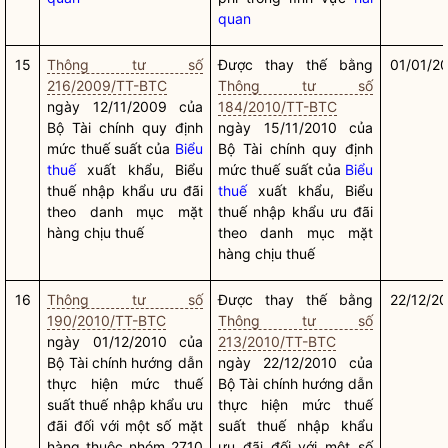
quan
15
Thông tư số
Được thay thế bằng
01/01/2
216/2009/TT-BTC
Thông tư số
ngày 12/11/2009 của
184/2010/TT-BTC
Bộ Tài chính quy định
ngày 15/11/2010 của
mức thuế suất của
Biểu
Bộ Tài chính quy định
thuế
xuất khẩu,
Biểu
mức thuế suất của
Biểu
thuế
nhập khẩu ưu đãi
thuế
xuất khẩu,
Biểu
theo danh mục mặt
thuế
nhập khẩu ưu đãi
hàng chịu thuế
theo danh mục mặt
hàng chịu thuế
16
Thông tư số
Được thay thế bằng
22/12/2
190/2010/TT-BTC
Thông tư số
ngày 01/12/2010 của
213/2010/TT-BTC
Bộ Tài chính hướng dẫn
ngày 22/12/2010 của
thực hiện mức thuế
Bộ Tài chính hướng dẫn
suất thuế nhập khẩu ưu
thực hiện mức thuế
đãi đối với một số mặt
suất thuế nhập khẩu
hàng thuộc nhóm 2710
ưu đãi đối với một số