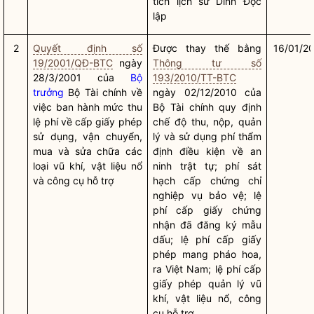
tích lịch sử Dinh Độc
lập
2
Quyết định số
Được thay thế bằng
16/01/2
19/2001/QĐ-BTC
ngày
Thông tư số
28/3/2001 của
Bộ
193/2010/TT-BTC
trưởng
Bộ Tài chính về
ngày 02/12/2010 của
việc ban hành mức thu
Bộ Tài chính quy định
lệ phí về cấp giấy phép
chế độ thu, nộp, quản
sử dụng, vận chuyển,
lý và sử dụng phí thẩm
mua và sửa chữa các
định điều kiện về an
loại vũ khí, vật liệu nổ
ninh trật tự; phí sát
và công cụ hỗ trợ
hạch cấp chứng chỉ
nghiệp vụ bảo vệ; lệ
phí cấp giấy chứng
nhận đã đăng ký mẫu
dấu; lệ phí cấp giấy
phép mang pháo hoa,
ra Việt Nam; lệ phí cấp
giấy phép quản lý vũ
khí, vật liệu nổ, công
cụ hỗ trợ