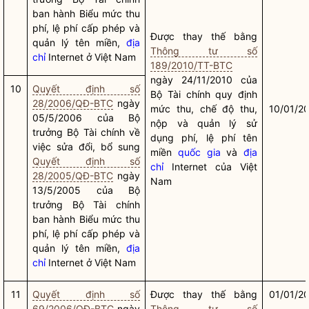
ban hành Biểu mức thu
phí, lệ phí cấp phép và
Được thay thế bằng
quản lý tên miền,
địa
Thông tư số
chỉ
Internet ở Việt Nam
189/2010/TT-BTC
ngày 24/11/2010 của
10
Quyết định số
Bộ Tài chính quy định
28/2006/QĐ-BTC
ngày
mức thu, chế độ thu,
10/01/2
05/5/2006 của
Bộ
nộp và quản lý sử
trưởng
Bộ Tài chính về
dụng phí, lệ phí tên
việc sửa đổi, bổ sung
miền
quốc gia
và
địa
Quyết định số
chỉ
Internet của Việt
28/2005/QĐ-BTC
ngày
Nam
13/5/2005 của
Bộ
trưởng
Bộ Tài chính
ban hành Biểu mức thu
phí, lệ phí cấp phép và
quản lý tên miền,
địa
chỉ
Internet ở Việt Nam
11
Quyết định số
Được thay thế bằng
01/01/2
69/2006/QĐ-BTC
ngày
Thông tư số