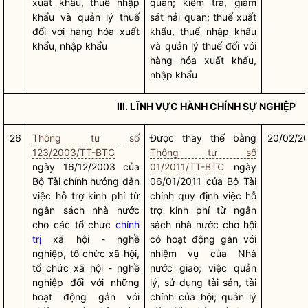
xuất khẩu, thuế nhập
quan
; kiểm tra, giám
khẩu và quản lý thuế
sát
hải quan
; thuế xuất
đối với hàng hóa xuất
khẩu, thuế nhập khẩu
khẩu, nhập khẩu
và quản lý thuế đối với
hàng hóa xuất khẩu,
nhập khẩu
III. LĨNH VỰC HÀNH CHÍNH SỰ NGHIỆP
26
Thông tư số
Được thay thế bằng
20/02/2
123/2003/TT-BTC
Thông tư số
ngày 16/12/2003 của
01/2011/TT-BTC
ngày
Bộ Tài chính hướng dẫn
06/01/2011 của Bộ Tài
việc hỗ trợ kinh phí từ
chính quy định việc hỗ
ngân sách
nhà nước
trợ kinh phí từ ngân
cho các tổ chức
chính
sách
nhà nước
cho hội
trị
xã hội - nghề
có hoạt động gắn với
nghiệp, tổ chức xã hội,
nhiệm vụ của
Nhà
tổ chức xã hội - nghề
nước
giao; việc quản
nghiệp đối với những
lý, sử dụng tài sản, tài
hoạt động gắn với
chính của hội; quản lý