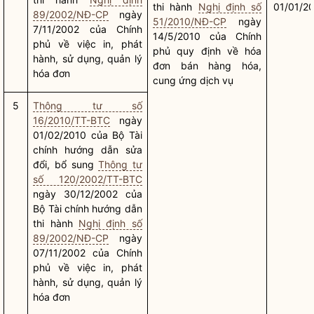
thi hành
Nghị định số
01/01/2
89/2002/NĐ-CP
ngày
51/2010/NĐ-CP
ngày
7/11/2002 của Chính
14/5/2010 của Chính
phủ về việc in, phát
phủ quy định về hóa
hành, sử dụng, quản lý
đơn bán hàng hóa,
hóa đơn
cung ứng dịch vụ
5
Thông tư số
16/2010/TT-BTC
ngày
01/02/2010 của Bộ Tài
chính hướng dẫn sửa
đổi, bổ sung
Thông tư
số 120/2002/TT-BTC
ngày 30/12/2002 của
Bộ Tài chính hướng dẫn
thi hành
Nghị định số
89/2002/NĐ-CP
ngày
07/11/2002 của Chính
phủ về việc in, phát
hành, sử dụng, quản lý
hóa đơn