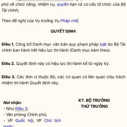
phủ về chức năng, nhiệm vụ,
quyền
hạn và cơ cấu tổ chức của Bộ
Tài chính;
Theo đề nghị của Vụ trưởng Vụ
Pháp chế
,
QUYẾT ĐỊNH:
Điều 1.
Công bố Danh mục văn bản quy phạm pháp
luật
do Bộ Tài
chính ban hành hết hiệu lực thi hành (Danh mục kèm theo).
Điều 2.
Quyết định này có hiệu lực thi hành kể từ ngày ký.
Điều 3.
Các đơn vị thuộc Bộ, các cơ quan có liên quan chịu trách
nhiệm thi hành Quyết định này.
KT.
BỘ TRƯỞNG
Nơi nhận:
THỨ TRƯỞNG
- Như
Điều 3
;
- Văn phòng Chính phủ;
- VP
Quốc hội
, VP
Chủ tịch
nước
;