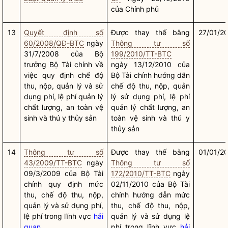
của Chính phủ
13
Quyết định số
Được thay thế bằng
27/01/2
60/2008/QĐ-BTC
ngày
Thông tư số
31/7/2008 của
Bộ
199/2010/TT-BTC
trưởng
Bộ Tài chính về
ngày 13/12/2010 của
việc quy định chế độ
Bộ Tài chính hướng dẫn
thu, nộp, quản lý và sử
chế độ thu, nộp, quản
dụng phí, lệ phí quản lý
lý sử dụng phí, lệ phí
chất lượng, an toàn vệ
quản lý chất lượng, an
sinh và thú y thủy sản
toàn vệ sinh và thú y
thủy sản
14
Thông tư số
Được thay thế bằng
01/01/2
43/2009/TT-BTC
ngày
Thông tư số
09/3/2009 của Bộ Tài
172/2010/TT-BTC
ngày
chính quy định mức
02/11/2010 của Bộ Tài
thu, chế độ thu, nộp,
chính hướng dẫn mức
quản lý và sử dụng phí,
thu, chế độ thu, nộp,
lệ phí trong lĩnh vực
hải
quản lý và sử dụng lệ
quan
phí trong lĩnh vực
hải