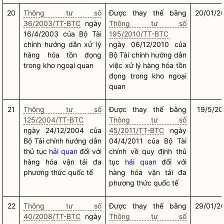
20
Thông tư số
Được thay thế bằng
20/01/2
36/2003/TT-BTC
ngày
Thông tư số
16/4/2003 của Bộ Tài
195/2010/TT-BTC
chính hướng dẫn xử lý
ngày 06/12/2010 của
hàng hóa tồn đọng
Bộ Tài chính hướng dẫn
trong kho ngoại quan
việc xử lý hàng hóa tồn
đọng trong kho ngoại
quan
21
Thông tư số
Được thay thế bằng
19/5/20
125/2004/TT-BTC
Thông tư số
ngày 24/12/2004 của
45/2011/TT-BTC
ngày
Bộ Tài chính hướng dẫn
04/4/2011 của Bộ Tài
thủ tục
hải quan
đối với
chính về quy định thủ
hàng hóa vận tải đa
tục
hải quan
đối với
phương thức quốc tế
hàng hóa vận tải đa
phương thức quốc tế
22
Thông tư số
Được thay thế bằng
29/01/2
40/2008/TT-BTC
ngày
Thông tư số