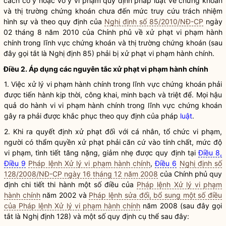
cách cố ý hoặc vô ý vi phạm quy định pháp
luật
về
chứng khoán
và thị trường
chứng khoán
chưa đến mức truy cứu trách nhiệm
hình sự và theo quy định của
Nghị định số 85/2010/NĐ-CP
ngày
02 tháng 8 năm 2010 của Chính phủ về xử phạt vi phạm hành
chính trong lĩnh vực
chứng khoán
và thị trường
chứng khoán
(sau
đây gọi tắt là Nghị định 85) phải bị xử phạt vi phạm hành chính.
Điều 2. Áp dụng các nguyên tắc xử phạt vi phạm hành chính
1. Việc xử lý vi phạm hành chính trong lĩnh vực
chứng khoán
phải
được tiến hành kịp thời, công khai, minh bạch và triệt để. Mọi hậu
quả do hành vi vi phạm hành chính trong lĩnh vực
chứng khoán
gây ra phải được khắc phục theo quy định của pháp
luật
.
2. Khi ra quyết định xử phạt đối với cá nhân, tổ chức vi phạm,
người có thẩm
quyền
xử phạt phải căn cứ vào tính chất, mức độ
vi phạm, tình tiết tăng nặng, giảm nhẹ được quy định tại
Điều 8,
Điều 9
Pháp lệnh Xử lý vi phạm hành chính
,
Điều 6
Nghị định số
128/2008/NĐ-CP ngày 16 tháng 12 năm 2008
của Chính phủ quy
định chi tiết thi hành một số điều của
Pháp lệnh Xử lý vi phạm
hành chính
năm 2002 và
Pháp lệnh sửa đổi, bổ sung một số điều
của Pháp lệnh Xử lý vi phạm hành chính
năm 2008 (sau đây gọi
tắt là Nghị định 128) và một số quy định cụ thể sau đây: