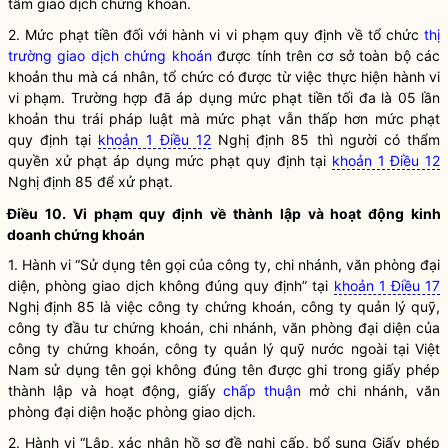
tâm giao dịch
chứng khoán
.
2. Mức phạt tiền đối với hành vi vi phạm quy định về tổ chức
thị
trường giao dịch chứng khoán
được tính trên cơ sở toàn bộ các
khoản thu mà cá nhân, tổ chức có được từ việc thực hiện hành vi
vi phạm. Trường hợp đã áp dụng mức phạt tiền tối đa là 05 lần
khoản thu trái pháp
luật
mà mức phạt vẫn thấp hơn mức phạt
quy định tại
khoản 1 Điều 12
Nghị định 85 thì người có thẩm
quyền
xử phạt áp dụng mức phạt quy định tại
khoản 1 Điều 12
Nghị định 85 để xử phạt.
Điều 10. Vi phạm quy định về thành lập và hoạt động kinh
doanh
chứng khoán
1. Hành vi “Sử dụng tên gọi của công ty, chi nhánh, văn phòng đại
diện, phòng giao dịch không đúng quy định” tại
khoản 1 Điều 17
Nghị định 85 là việc công ty
chứng khoán
, công ty quản lý quỹ,
công ty đầu tư
chứng khoán
, chi nhánh, văn phòng đại diện của
công ty
chứng khoán
, công ty quản lý quỹ nước ngoài tại Việt
Nam sử dụng tên gọi không đúng tên được ghi trong giấy phép
thành lập và hoạt động, giấy
chấp thuận
mở chi nhánh, văn
phòng đại diện hoặc phòng giao dịch.
2. Hành vi “Lập, xác nhận hồ sơ đề nghị cấp, bổ sung Giấy phép