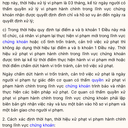
hợp này, thời hiệu xử lý vi phạm là 03 tháng, kể từ ngày người có
thẩm
quyền
xử lý vi phạm hành chính trong lĩnh vực
chứng
khoán
nhận được quyết định đình chỉ và hồ sơ vụ án đến ngày ra
quyết định xử lý;
c) Trong thời hiệu quy định tại điểm a và b khoản 1 Điều này mà
tổ chức, cá nhân vi phạm lại thực hiện vi phạm mới trong lĩnh vực
chứng khoán
hoặc cố tình trốn tránh, cản trở việc xử phạt thì
không áp dụng thời hiệu tại điểm a và b khoản 1 Điều này. Thời
hiệu xử phạt vi phạm hành chính trong lĩnh vực
chứng khoán
được tính lại kể từ thời điểm thực hiện hành vi vi phạm mới hoặc
thời điểm chấm dứt hành vi trốn tránh, cản trở việc xử phạt.
Ngày chấm dứt hành vi trốn tránh, cản trở việc xử phạt là ngày
người vi phạm tự giác đến cơ quan có thẩm
quyền
xử phạt vi
phạm hành chính trong lĩnh vực
chứng khoán
trình báo và nhận
thực hiện các biện pháp xử phạt. Cơ quan có thẩm
quyền
xử
phạt vi phạm hành chính trong lĩnh vực
chứng khoán
phải lập
biên bản ghi nhận việc này và lưu một bản vào hồ sơ vi phạm và
một bản giao cho người vi phạm.
2. Cách xác định thời hạn, thời hiệu xử phạt vi phạm hành chính
trong lĩnh vực
chứng khoán
: