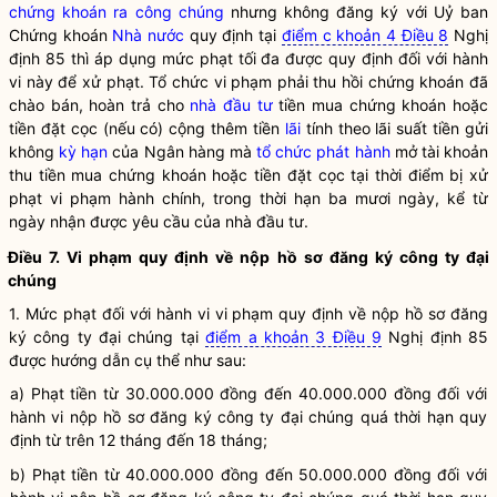
chứng khoán ra công chúng
nhưng không đăng ký với Uỷ ban
Chứng khoán
Nhà nước
quy định tại
điểm c khoản 4 Điều 8
Nghị
định 85 thì áp dụng mức phạt tối đa được quy định đối với hành
vi này để xử phạt. Tổ chức vi phạm phải thu hồi chứng khoán đã
chào bán, hoàn trả cho
nhà đầu tư
tiền mua chứng khoán hoặc
tiền đặt cọc (nếu có) cộng thêm tiền
lãi
tính theo
lãi
suất tiền gửi
không
kỳ hạn
của Ngân hàng mà
tổ chức phát hành
mở tài khoản
thu tiền mua chứng khoán hoặc tiền đặt cọc tại thời điểm bị xử
phạt vi phạm hành chính, trong thời hạn ba mươi ngày, kể từ
ngày nhận được yêu cầu của
nhà đầu tư
.
Điều 7. Vi phạm quy định về nộp hồ sơ đăng ký công ty đại
chúng
1. Mức phạt đối với hành vi vi phạm quy định về nộp hồ sơ đăng
ký công ty đại chúng tại
điểm a khoản 3 Điều 9
Nghị định 85
được hướng dẫn cụ thể như sau:
a) Phạt tiền từ 30.000.000 đồng đến 40.000.000 đồng đối với
hành vi nộp hồ sơ đăng ký công ty đại chúng quá thời hạn quy
định từ trên 12 tháng đến 18 tháng;
b) Phạt tiền từ 40.000.000 đồng đến 50.000.000 đồng đối với