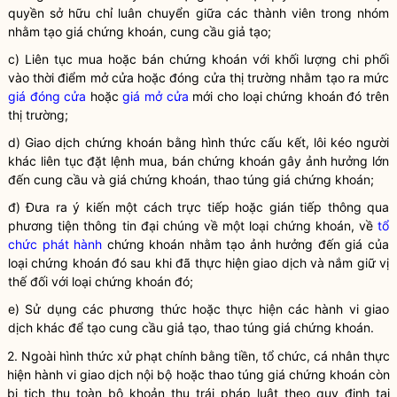
quyền
sở hữu chỉ luân chuyển giữa các thành viên trong nhóm
nhằm tạo giá
chứng khoán
, cung cầu giả tạo;
c) Liên tục mua hoặc bán
chứng khoán
với khối lượng chi phối
vào thời điểm mở cửa hoặc đóng cửa thị trường nhằm tạo ra mức
giá đóng cửa
hoặc
giá mở cửa
mới cho loại
chứng khoán
đó trên
thị trường;
d) Giao dịch
chứng khoán
bằng hình thức cấu kết, lôi kéo người
khác liên tục đặt lệnh mua, bán
chứng khoán
gây ảnh hưởng lớn
đến cung cầu và giá
chứng khoán
, thao túng giá
chứng khoán
;
đ) Đưa ra ý kiến một cách trực tiếp hoặc gián tiếp thông qua
phương tiện thông tin đại chúng về một loại
chứng khoán
, về
tổ
chức phát hành
chứng khoán
nhằm tạo ảnh hưởng đến giá của
loại
chứng khoán
đó sau khi đã thực hiện giao dịch và nắm giữ vị
thế đối với loại
chứng khoán
đó;
e) Sử dụng các phương thức hoặc thực hiện các hành vi giao
dịch khác để tạo cung cầu giả tạo, thao túng giá
chứng khoán
.
2. Ngoài hình thức xử phạt chính bằng tiền, tổ chức, cá nhân thực
hiện hành vi giao dịch nội bộ hoặc thao túng giá
chứng khoán
còn
bị tịch thu toàn bộ khoản thu trái pháp
luật
theo quy định tại