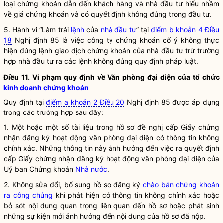
loại
chứng khoán
dẫn đến khách hàng và
nhà đầu tư
hiểu nhầm
về giá
chứng khoán
và có quyết định không đúng trong đầu tư.
5. Hành vi “Làm trái
lệnh
của
nhà đầu tư
” tại
điểm b khoản 4 Điều
18
Nghị định 85 là việc công ty
chứng khoán
cố ý không thực
hiện đúng
lệnh
giao dịch
chứng khoán
của
nhà đầu tư
trừ trường
hợp
nhà đầu tư
ra các
lệnh
không đúng quy định pháp
luật
.
Điều 11. Vi phạm quy định về Văn phòng đại diện của tổ chức
kinh doanh chứng khoán
Quy định tại
điểm a khoản 2 Điều 20
Nghị định 85 được áp dụng
trong các trường hợp sau đây:
1. Một hoặc một số tài liệu trong hồ sơ đề nghị cấp Giấy chứng
nhận đăng ký hoạt động văn phòng đại diện có thông tin không
chính xác. Những thông tin này ảnh hưởng đến việc ra quyết định
cấp Giấy chứng nhận đăng ký hoạt động văn phòng đại diện của
Uỷ ban Chứng khoán
Nhà nước
.
2. Không sửa đổi, bổ sung hồ sơ đăng ký
chào bán chứng khoán
ra công chúng
khi phát hiện có thông tin không chính xác hoặc
bỏ sót nội dung quan trọng liên quan đến hồ sơ hoặc phát sinh
những sự kiện mới ảnh hưởng đến nội dung của hồ sơ đã nộp.