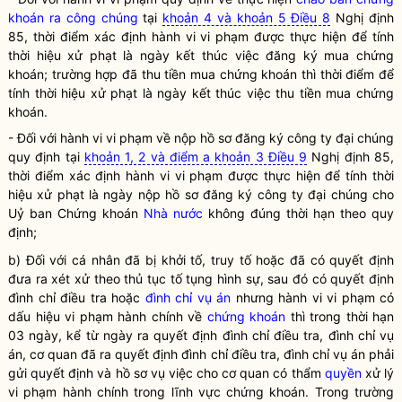
khoán ra công chúng
tại
khoản 4 và khoản 5 Điều 8
Nghị định
85, thời điểm xác định hành vi vi phạm được thực hiện để tính
thời hiệu xử phạt là ngày kết thúc việc đăng ký mua chứng
khoán; trường hợp đã thu tiền mua chứng khoán thì thời điểm để
tính thời hiệu xử phạt là ngày kết thúc việc thu tiền mua chứng
khoán.
- Đối với hành vi vi phạm về nộp hồ sơ đăng ký công ty đại chúng
quy định tại
khoản 1, 2 và điểm a khoản 3 Điều 9
Nghị định 85,
thời điểm xác định hành vi vi phạm được thực hiện để tính thời
hiệu xử phạt là ngày nộp hồ sơ đăng ký công ty đại chúng cho
Uỷ ban Chứng khoán
Nhà nước
không đúng thời hạn theo quy
định;
b) Đối với cá nhân đã bị khởi tố, truy tố hoặc đã có quyết định
đưa ra xét xử theo thủ tục tố tụng hình sự, sau đó có quyết định
đình chỉ điều tra hoặc
đình chỉ vụ án
nhưng hành vi vi phạm có
dấu hiệu vi phạm hành chính về
chứng khoán
thì trong thời hạn
03 ngày, kể từ ngày ra quyết định đình chỉ điều tra,
đình chỉ vụ
án
, cơ quan đã ra quyết định đình chỉ điều tra,
đình chỉ vụ án
phải
gửi quyết định và hồ sơ vụ việc cho cơ quan có thẩm
quyền
xử lý
vi phạm hành chính trong lĩnh vực
chứng khoán
. Trong trường