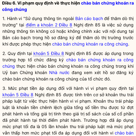
Điều 6. Vi phạm quy định về thực hiện
chào bán chứng khoán ra
công chúng
1. Hành vi "Sử dụng thông tin ngoài
Bản cáo bạch
để thăm dò thị
trường" tại
điểm a khoản 2 Điều 8
Nghị định 85 là việc sử dụng
những thông tin không có hoặc không chính xác với nội dung tại
Bản cáo bạch
trong hồ sơ đăng ký để thăm dò thị trường trước
khi được phép thực hiện
chào bán chứng khoán ra công chúng
.
2. Quy định tại
khoản 5 Điều 8
Nghị định 85 được áp dụng trong
trường hợp tổ chức đăng ký
chào bán chứng khoán ra công
chúng
thực hiện
chào bán chứng khoán ra công chúng
trong khi
Uỷ ban Chứng khoán
Nhà nước
đang xem xét hồ sơ đăng ký
chào bán chứng khoán ra công chúng
của tổ chức đó.
3. Mức phạt tiền áp dụng đối với hành vi vi phạm quy định tại
khoản 5 Điều 8
Nghị định 85 được tính trên cơ sở khoản thu trái
pháp
luật
từ việc thực hiện hành vi vi phạm. Khoản thu trái pháp
luật
là khoản tiền chênh lệch giữa tổng số tiền thu được từ đợt
phát hành và tổng giá trị tính theo giá trị sổ sách của số cổ phần
đã phát hành tại thời điểm phát hành. Trường hợp đã áp dụng
mức phạt tối đa là 05 lần khoản thu trái pháp
luật
mà mức phạt
vẫn thấp hơn mức phạt tối đa áp dụng đối với hành vi
chào bán