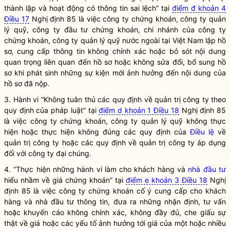
thành lập và hoạt động có thông tin sai lệch” tại
điểm đ khoản 4
Điều 17
Nghị định 85 là việc công ty
chứng khoán
, công ty quản
lý quỹ, công ty đầu tư
chứng khoán
, chi nhánh của công ty
chứng khoán
, công ty quản lý quỹ nước ngoài tại Việt Nam lập hồ
sơ, cung cấp thông tin không chính xác hoặc bỏ sót nội dung
quan trọng liên quan đến hồ sơ hoặc không sửa đổi, bổ sung hồ
sơ khi phát sinh những sự kiện mới ảnh hưởng đến nội dung của
hồ sơ đã nộp.
3. Hành vi “Không tuân thủ các quy định về quản trị công ty theo
quy định của pháp
luật
” tại
điểm d khoản 1 Điều 18
Nghị định 85
là việc công ty
chứng khoán
, công ty quản lý quỹ không thực
hiện hoặc thực hiện không đúng các quy định của
Điều lệ
về
quản trị công ty hoặc các quy định về quản trị công ty áp dụng
đối với công ty đại chúng.
4. “Thực hiện những hành vi làm cho khách hàng và
nhà đầu tư
hiểu nhầm về giá
chứng khoán
” tại
điểm e khoản 3 Điều 18
Nghị
định 85 là việc công ty
chứng khoán
cố ý cung cấp cho khách
hàng và
nhà đầu tư
thông tin, đưa ra những nhận định, tư vấn
hoặc khuyến cáo không chính xác, không đầy đủ, che giấu sự
thật về giá hoặc các yếu tố ảnh hưởng tới giá của một hoặc nhiều