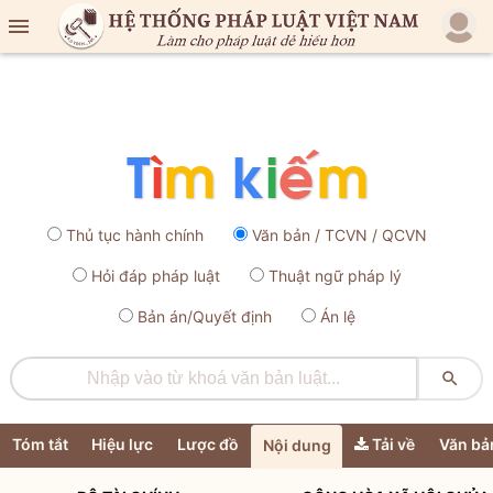

Thủ tục hành chính
Văn bản / TCVN / QCVN
Hỏi đáp pháp luật
Thuật ngữ pháp lý
Bản án/Quyết định
Án lệ

Tóm tắt
Hiệu lực
Lược đồ
Tải về
Văn bả
Nội dung