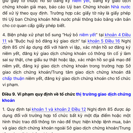
giữ giấy tờ thuộc hồ sơ đăng ký
niêm yết
, đăng ký giao dịch
chứng khoán
giả mạo, báo cáo Uỷ ban
Chứng khoán
Nhà nước
để xử lý theo quy định. Trường hợp các giấy tờ này là giấy phép
thì Uỷ ban
Chứng khoán
Nhà nước
phải thông báo bằng văn bản
cho cơ quan cấp giấy phép biết.
4. Biện pháp xử phạt bổ sung “Huỷ bỏ
niêm yết
” tại
khoản 4 Điều
11
và “Buộc huỷ bỏ đăng ký giao dịch” tại
khoản 5 Điều 16
Nghị
định 85 chỉ áp dụng đối với hành vi lập, xác nhận hồ sơ đăng ký
niêm yết
, đăng ký giao dịch
chứng khoán
có thông tin cố ý làm
sai sự thật, che giấu sự thật hoặc lập, xác nhận hồ sơ giả mạo để
niêm yết
, đăng ký giao dịch
chứng khoán
trong trường hợp Sở
giao dịch
chứng khoán
/Trung tâm giao dịch
chứng khoán
đã
chấp thuận
niêm yết
, đăng ký giao dịch
chứng khoán
cho tổ chức
vi phạm.
Điều 9. Vi phạm quy định về tổ chức
thị trường giao dịch chứng
khoán
1. Quy định tại
khoản 1 và khoản 2 Điều 12
Nghị định 85 được áp
dụng đối với trường hợp tổ chức bất kỳ một địa điểm hoặc một
hình thức trao đổi thông tin nào để thực hiện khớp lệnh mua, bán
và giao dịch
chứng khoán
ngoài Sở giao dịch
chứng khoán
/Trung