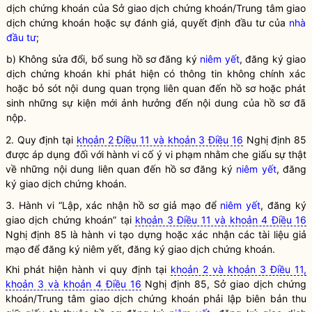
dịch
chứng khoán
của Sở giao dịch
chứng khoán
/Trung tâm giao
dịch
chứng khoán
hoặc sự đánh giá, quyết định đầu tư của
nhà
đầu tư
;
b) Không sửa đổi, bổ sung hồ sơ đăng ký
niêm yết
, đăng ký giao
dịch
chứng khoán
khi phát hiện có thông tin không chính xác
hoặc bỏ sót nội dung quan trọng liên quan đến hồ sơ hoặc phát
sinh những sự kiện mới ảnh hưởng đến nội dung của hồ sơ đã
nộp.
2. Quy định tại
khoản 2 Điều 11 và khoản 3 Điều 16
Nghị định 85
được áp dụng đối với hành vi cố ý vi phạm nhằm che giấu sự thật
về những nội dung liên quan đến hồ sơ đăng ký
niêm yết
, đăng
ký giao dịch
chứng khoán
.
3. Hành vi “Lập, xác nhận hồ sơ giả mạo để
niêm yết
, đăng ký
giao dịch
chứng khoán
” tại
khoản 3 Điều 11 và khoản 4 Điều 16
Nghị định 85 là hành vi tạo dựng hoặc xác nhận các tài liệu giả
mạo để đăng ký
niêm yết
, đăng ký giao dịch
chứng khoán
.
Khi phát hiện hành vi quy định tại
khoản 2 và khoản 3 Điều 11,
khoản 3 và khoản 4 Điều 16
Nghị định 85, Sở giao dịch
chứng
khoán
/Trung tâm giao dịch
chứng khoán
phải lập biên bản thu