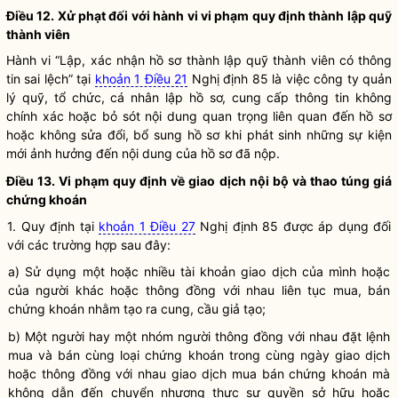
Điều 12. Xử phạt đối với hành vi vi phạm quy định thành lập quỹ
thành viên
Hành vi “Lập, xác nhận hồ sơ thành lập quỹ thành viên có thông
tin sai lệch” tại
khoản 1 Điều 21
Nghị định 85 là việc công ty quản
lý quỹ, tổ chức, cá nhân lập hồ sơ, cung cấp thông tin không
chính xác hoặc bỏ sót nội dung quan trọng liên quan đến hồ sơ
hoặc không sửa đổi, bổ sung hồ sơ khi phát sinh những sự kiện
mới ảnh hưởng đến nội dung của hồ sơ đã nộp.
Điều 13. Vi phạm quy định về giao dịch nội bộ và thao túng giá
chứng khoán
1. Quy định tại
khoản 1 Điều 27
Nghị định 85 được áp dụng đối
với các trường hợp sau đây:
a) Sử dụng một hoặc nhiều tài khoản giao dịch của mình hoặc
của người khác hoặc thông đồng với nhau liên tục mua, bán
chứng khoán
nhằm tạo ra cung, cầu giả tạo;
b) Một người hay một nhóm người thông đồng với nhau đặt lệnh
mua và bán cùng loại
chứng khoán
trong cùng ngày giao dịch
hoặc thông đồng với nhau giao dịch mua bán
chứng khoán
mà
không dẫn đến chuyển nhượng thực sự
quyền
sở hữu hoặc