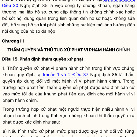
Điều 30
Nghị định 85 là việc công ty chứng khoán, ngân hàng
thương mại lập hồ sơ, cung cấp thông tin không chính xác hoặc
bỏ sót nội dung quan trọng liên quan đến hồ sơ hoặc không sửa
đổi, bổ sung hồ sơ khi phát sinh những sự kiện mới ảnh hưởng đến
nội dung của hồ sơ đã nộp.
Chương III
THẨM
QUYỀN
VÀ THỦ TỤC XỬ PHẠT VI PHẠM HÀNH CHÍNH
Điều 15. Phân định thẩm
quyền
xử phạt
1. Thẩm
quyền
xử phạt vi phạm hành chính trong lĩnh vực
chứng
khoán
quy định tại
khoản 1 và 2 Điều 37
Nghị định 85 là thẩm
quyền
áp dụng đối với một hành vi vi phạm hành chính. Trong
trường hợp phạt tiền, thẩm
quyền
xử phạt được xác định căn cứ
vào mức tối đa của khung phạt tiền quy định cho mỗi hành vi vi
phạm hành chính.
Trong trường hợp xử phạt một người thực hiện nhiều hành vi vi
phạm hành chính trong lĩnh vực
chứng khoán
thì thẩm
quyền
xử
phạt được xác định như sau:
a) Nếu hình thức xử phạt, mức phạt được quy định đối với từng