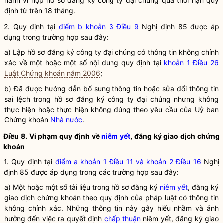
hành vi nộp hồ sơ đăng ký công ty đại chúng quá thời hạn quy
định từ trên 18 tháng.
2. Quy định tại
điểm b khoản 3 Điều 9
Nghị định 85 được áp
dụng trong trường hợp sau đây:
a) Lập hồ sơ đăng ký công ty đại chúng có thông tin không chính
xác về một hoặc một số nội dung quy định tại
khoản 1 Điều 26
Luật Chứng khoán năm 2006
;
b) Đã được hướng dẫn bổ sung thông tin hoặc sửa đổi thông tin
sai lệch trong hồ sơ đăng ký công ty đại chúng nhưng không
thực hiện hoặc thực hiện không đúng theo yêu cầu của Uỷ ban
Chứng khoán
Nhà nước
.
Điều 8. Vi phạm quy định về
niêm yết
, đăng ký giao dịch
chứng
khoán
1. Quy định tại
điểm a khoản 1 Điều 11 và khoản 2 Điều 16
Nghị
định 85 được áp dụng trong các trường hợp sau đây:
a) Một hoặc một số tài liệu trong hồ sơ đăng ký
niêm yết
, đăng ký
giao dịch
chứng khoán
theo quy định của pháp
luật
có thông tin
không chính xác. Những thông tin này gây hiểu nhầm và ảnh
hưởng đến việc ra quyết định
chấp thuận
niêm yết
, đăng ký giao