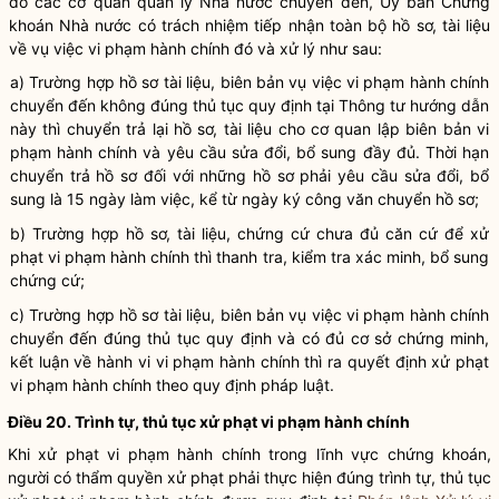
do các
cơ quan quản lý Nhà nước
chuyển đến, Uỷ ban
Chứng
khoán
Nhà nước có trách nhiệm tiếp nhận toàn bộ hồ sơ, tài liệu
về vụ việc vi phạm hành chính đó và xử lý như sau:
a) Trường hợp hồ sơ tài liệu, biên bản vụ việc vi phạm hành chính
chuyển đến không đúng thủ tục quy định tại Thông tư hướng dẫn
này thì chuyển trả lại hồ sơ, tài liệu cho cơ quan lập biên bản vi
phạm hành chính và yêu cầu sửa đổi, bổ sung đầy đủ. Thời hạn
chuyển trả hồ sơ đối với những hồ sơ phải yêu cầu sửa đổi, bổ
sung là 15 ngày làm việc, kể từ ngày ký công văn chuyển hồ sơ;
b) Trường hợp hồ sơ, tài liệu, chứng cứ chưa đủ căn cứ để xử
phạt vi phạm hành chính thì thanh tra, kiểm tra xác minh, bổ sung
chứng cứ;
c) Trường hợp hồ sơ tài liệu, biên bản vụ việc vi phạm hành chính
chuyển đến đúng thủ tục quy định và có đủ cơ sở chứng minh,
kết luận về hành vi vi phạm hành chính thì ra quyết định xử phạt
vi phạm hành chính theo quy định pháp
luật
.
Điều 20. Trình tự, thủ tục xử phạt vi phạm hành chính
Khi xử phạt vi phạm hành chính trong lĩnh vực
chứng khoán
,
người có thẩm
quyền
xử phạt phải thực hiện đúng trình tự, thủ tục