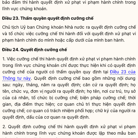
bảo đảm thi hành quyết định xử phạt vi phạm hành chính trong
lĩnh vực
chứng khoán
.
Điều 23. Thẩm
quyền
quyết định
cưỡng chế
Chủ tịch Uỷ ban Chứng khoán
Nhà nước
ra quyết định
cưỡng chế
và tổ chức việc
cưỡng chế
thi hành đối với quyết định xử phạt vi
phạm hành chính do mình hoặc cấp dưới của mình ban hành.
Điều 24. Quyết định
cưỡng chế
1. Việc
cưỡng chế
thi hành quyết định xử phạt vi phạm hành chính
trong lĩnh vực
chứng khoán
chỉ được thực hiện khi có quyết định
cưỡng chế
của người có thẩm
quyền
quy định tại
Điều 23 của
Thông tư này
. Quyết định
cưỡng chế
bao gồm những nội dung
sau: ngày, tháng, năm ra quyết định; căn cứ ra quyết định; họ
tên, chức vụ, đơn vị người ra quyết định; họ tên, nơi cư trú, trụ sở
của cá nhân, tổ chức bị
cưỡng chế
; biện pháp
cưỡng chế
; thời
gian, địa điểm thực hiện; cơ quan chủ trì thực hiện quyết định
cưỡng chế
; cơ quan có trách nhiệm phối hợp; chữ ký của người ra
quyết định, dấu của cơ quan ra quyết định.
2. Quyết định
cưỡng chế
thi hành quyết định xử phạt vi phạm
hành chính trong lĩnh vực
chứng khoán
được lập theo mẫu ban