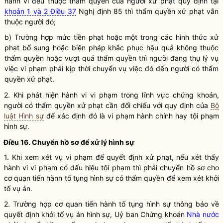
hành vi đều thuộc thẩm
quyền
của người xử phạt quy định tại
khoản 1 và 2 Điều 37
Nghị định 85 thì thẩm
quyền
xử phạt vẫn
thuộc người đó;
b) Trường hợp mức tiền phạt hoặc một trong các hình thức xử
phạt bổ sung hoặc biện pháp khắc phục hậu quả không thuộc
thẩm
quyền
hoặc vượt quá thẩm
quyền
thì người đang thụ lý vụ
việc vi phạm phải kịp thời chuyển vụ việc đó đến người có thẩm
quyền
xử phạt.
2. Khi phát hiện hành vi vi phạm trong lĩnh vực
chứng khoán
,
người có thẩm
quyền
xử phạt cần đối chiếu với quy định của
Bộ
luật Hình sự
để xác định đó là vi phạm hành chính hay tội phạm
hình sự.
Điều 16. Chuyển hồ sơ để xử lý hình sự
1. Khi xem xét vụ vi phạm để quyết định xử phạt, nếu xét thấy
hành vi vi phạm có dấu hiệu tội phạm thì phải chuyển hồ sơ cho
cơ quan tiến hành tố tụng hình sự có thẩm
quyền
để xem xét khởi
tố vụ án.
2. Trường hợp cơ quan tiến hành tố tụng hình sự thông báo về
quyết định khởi tố vụ án hình sự, Uỷ ban Chứng khoán
Nhà nước