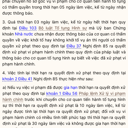
phải chuyển hồ sơ gốc vụ vi phạm cho cơ quan tiến hành tố tụng
có thẩm
quyền
trong thời hạn 05 ngày làm việc, kể từ ngày nhận
được thông báo.
3. Quá thời hạn 03 ngày làm việc, kể từ ngày hết thời hạn quy
định tại
Điều 103
Bộ luật Tố tụng Hình sự
mà Uỷ ban Chứng
khoán
Nhà nước
chưa nhận được thông báo của cơ quan có thẩm
quyền
về việc khởi tố hay không khởi tố vụ án thì người có thẩm
quyền
xử phạt theo quy định tại
Điều 37
Nghị định 85 ra quyết
định xử phạt vi phạm hành chính theo quy định của pháp
luật
và
thông báo cho cơ quan tố tụng hình sự biết về việc đã xử phạt vi
phạm hành chính.
4. Việc tính lại thời hạn ra quyết định xử phạt theo quy định tại
khoản 2 Điều 41
Nghị định 85 thực hiện như sau:
a) Nếu vụ việc vi phạm đã được
gia hạn
thời hạn ra quyết định xử
phạt theo quy định tại
khoản 1 Điều 56
Pháp lệnh Xử lý vi phạm
hành chính
trước khi chuyển cho cơ quan tiến hành tố tụng hình
sự thì thời hạn ra quyết định xử phạt là 10 ngày làm việc, kể từ
ngày được tính lại thời hạn ra quyết định xử phạt; đối với vụ vi
phạm hành chính có nhiều tình tiết phức tạp thì thời hạn ra quyết
định xử phạt là 30 ngày làm việc và không được
gia hạn
thời hạn