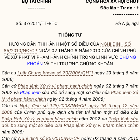
BỘ TÀI CHÍNH
CỘNG HÒA XÃ HỘI CHỦ 
--------
Độc lập - Tự do - 
------------
Số: 37/2011/TT-BTC
Hà Nội, ngà
THÔNG TƯ
HƯỚNG DẪN THI HÀNH MỘT SỐ ĐIỀU CỦA
NGHỊ ĐỊNH SỐ
85/2010/NĐ-CP
NGÀY 02 THÁNG 8 NĂM 2010 CỦA CHÍNH PHỦ
VỀ XỬ PHẠT VI PHẠM HÀNH CHÍNH TRONG LĨNH VỰC
CHỨNG
KHOÁN
VÀ THỊ TRƯỜNG
CHỨNG KHOÁN
Căn cứ
Luật Chứng khoán số 70/2006/QH11
ngày 29 tháng 6 năm
2006;
Căn cứ
Pháp lệnh Xử lý vi phạm hành chính
ngày 02 tháng 7 năm
2002 và
Pháp lệnh
sửa đổi bổ sung một số điều của
Pháp lệnh Xử
lý vi phạm hành chính
ngày 02 tháng 4 năm 2008;
Căn cứ
Nghị định số 128/2008/NĐ-CP ngày 16 tháng 12 năm
2008
của Chính phủ quy định chi tiết thi hành một số điều của
Pháp lệnh Xử lý vi phạm hành chính
năm 2002 và
Pháp lệnh sửa
đổi, bổ sung một số điều của Pháp lệnh Xử lý vi phạm hành chính
năm 2008;
Căn cứ
Nghị định số 85/2010/NĐ-CP
ngày 02 tháng 8 năm 2010