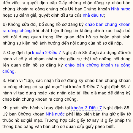
đến việc ra quyết định cấp Giấy chứng nhận đăng ký
chào bán
chứng khoán ra công chúng
của Uỷ ban Chứng khoán
Nhà nước
hoặc sự đánh giá, quyết định đầu tư của
nhà đầu tư
;
b) Không sửa đổi, bổ sung hồ sơ đăng ký
chào bán chứng khoán
ra công chúng
khi phát hiện thông tin không chính xác hoặc bỏ
sót nội dung quan trọng liên quan đến hồ sơ hoặc phát sinh
những sự kiện mới ảnh hưởng đến nội dung của hồ sơ đã nộp.
2. Quy định tại
khoản 2 Điều 7
Nghị định 85 được áp dụng đối với
hành vi cố ý vi phạm nhằm che giấu sự thật về những nội dung
liên quan đến hồ sơ đăng ký
chào bán chứng khoán ra công
chúng
.
3. Hành vi “Lập, xác nhận hồ sơ đăng ký chào bán chứng khoán
ra công chúng có sự giả mạo” tại khoản 3 Điều 7 Nghị định 85 là
hành vi tạo dựng hoặc xác nhận các tài liệu giả mạo để đăng ký
chào bán chứng khoán ra công chúng.
Khi phát hiện hành vi quy định tại
khoản 3 Điều 7
Nghị định 85,
Uỷ ban Chứng khoán
Nhà nước
phải lập biên bản thu giữ giấy tờ
thuộc hồ sơ giả mạo. Trường hợp các giấy tờ này là giấy phép thì
thông báo bằng văn bản cho cơ quan cấp giấy phép biết.