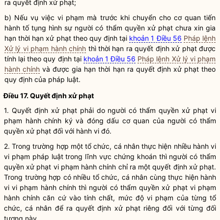
ra quyết định xử phạt;
b) Nếu vụ việc vi phạm mà trước khi chuyển cho cơ quan tiến
hành tố tụng hình sự người có thẩm
quyền
xử phạt chưa xin
gia
hạn
thời hạn xử phạt theo quy định tại
khoản 1 Điều 56
Pháp lệnh
Xử lý vi phạm hành chính
thì thời hạn ra quyết định xử phạt được
tính lại theo quy định tại
khoản 1 Điều 56
Pháp lệnh Xử lý vi phạm
hành chính
và được
gia hạn
thời hạn ra quyết định xử phạt theo
quy định của pháp
luật
.
Điều 17. Quyết định xử phạt
1. Quyết định xử phạt phải do người có thẩm
quyền
xử phạt vi
phạm hành chính ký và đóng dấu cơ quan của người có thẩm
quyền
xử phạt đối với hành vi đó.
2. Trong trường hợp một tổ chức, cá nhân thực hiện nhiều
hành vi
vi phạm pháp luật
trong lĩnh vực
chứng khoán
thì người có thẩm
quyền
xử phạt vi phạm hành chính chỉ ra một quyết định xử phạt.
Trong trường hợp có nhiều tổ chức, cá nhân cùng thực hiện hành
vi vi phạm hành chính thì người có thẩm
quyền
xử phạt vi phạm
hành chính căn cứ vào tính chất, mức độ vi phạm của từng tổ
chức, cá nhân để ra quyết định xử phạt riêng đối với từng đối
tượng này.