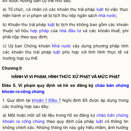
85 được hướng dẫn cụ thể như sau:
a) Tổ chức, cá nhân có các khoản thu trái pháp
luật
từ việc thực
hiện hành vi vi phạm sẽ bị tịch thu nộp ngân sách
nhà nước
;
b) Khoản thu trái pháp
luật
bị tịch thu không bao gồm các khoản
thuộc sở hữu
hợp pháp
của
nhà đầu tư
và các khoản thuế, phí
phải nộp theo quy định;
c) Uỷ ban Chứng khoán
Nhà nước
xây dựng phương pháp tính
các khoản thu trái pháp
luật
phù hợp với tình hình thực tế và
trường hợp cụ thể.
Chương II
HÀNH VI VI PHẠM, HÌNH THỨC XỬ PHẠT VÀ MỨC PHẠT
Điều 5. Vi phạm quy định về hồ sơ đăng ký
chào bán chứng
khoán ra công chúng
1. Quy định tại
khoản 1 Điều 7
Nghị định 85 được áp dụng trong
các trường hợp sau đây:
a) Một hoặc một số tài liệu trong hồ sơ đăng ký
chào bán chứng
khoán ra công chúng
theo quy định của pháp
luật
có thông tin
không chính xác. Những thông tin này gây hiểu nhầm, ảnh hưởng