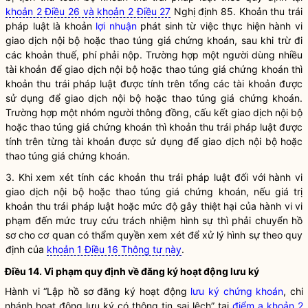
khoản 2 Điều 26 và khoản 2 Điều 27
Nghị định 85. Khoản thu trái
pháp
luật
là khoản
lợi nhuận
phát sinh từ việc thực hiện hành vi
giao dịch nội bộ hoặc thao túng giá
chứng khoán
, sau khi trừ đi
các khoản thuế, phí phải nộp. Trường hợp một người dùng nhiều
tài khoản để giao dịch nội bộ hoặc thao túng giá
chứng khoán
thì
khoản thu trái pháp
luật
được tính trên tổng các tài khoản được
sử dụng để giao dịch nội bộ hoặc thao túng giá
chứng khoán
.
Trường hợp một nhóm người thông đồng, cấu kết giao dịch nội bộ
hoặc thao túng giá
chứng khoán
thì khoản thu trái pháp
luật
được
tính trên từng tài khoản được sử dụng để giao dịch nội bộ hoặc
thao túng giá
chứng khoán
.
3. Khi xem xét tính các khoản thu trái pháp
luật
đối với hành vi
giao dịch nội bộ hoặc thao túng giá
chứng khoán
, nếu giá trị
khoản thu trái pháp
luật
hoặc mức độ gây thiệt hại của hành vi vi
phạm đến mức truy cứu trách nhiệm hình sự thì phải chuyển hồ
sơ cho cơ quan có thẩm
quyền
xem xét để xử lý hình sự theo quy
định của
khoản 1 Điều 16 Thông tư này
.
Điều 14. Vi phạm quy định về đăng ký hoạt động lưu ký
Hành vi “Lập hồ sơ đăng ký hoạt động
lưu ký chứng khoán
, chi
nhánh hoạt động lưu ký có thông tin sai lệch” tại
điểm a khoản 2