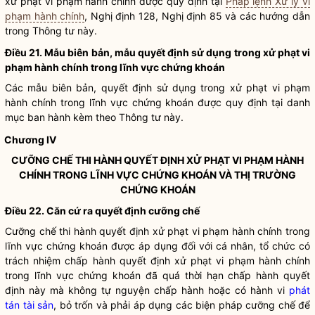
xử phạt vi phạm hành chính được quy định tại
Pháp lệnh Xử lý vi
phạm hành chính
, Nghị định 128, Nghị định 85 và các hướng dẫn
trong Thông tư này.
Điều 21. Mẫu biên bản, mẫu quyết định sử dụng trong xử phạt vi
phạm hành chính trong lĩnh vực
chứng khoán
Các mẫu biên bản, quyết định sử dụng trong xử phạt vi phạm
hành chính trong lĩnh vực
chứng khoán
được quy định tại danh
mục ban hành kèm theo Thông tư này.
Chương IV
CƯỠNG CHẾ
THI HÀNH QUYẾT ĐỊNH XỬ PHẠT VI PHẠM HÀNH
CHÍNH TRONG LĨNH VỰC
CHỨNG KHOÁN
VÀ THỊ TRƯỜNG
CHỨNG KHOÁN
Điều 22. Căn cứ ra quyết định
cưỡng chế
Cưỡng chế
thi hành quyết định xử phạt vi phạm hành chính trong
lĩnh vực
chứng khoán
được áp dụng đối với cá nhân, tổ chức có
trách nhiệm
chấp hành
quyết định xử phạt vi phạm hành chính
trong lĩnh vực
chứng khoán
đã quá thời hạn
chấp hành
quyết
định này mà không tự nguyện
chấp hành
hoặc có hành vi
phát
tán tài sản
, bỏ trốn và phải áp dụng các biện pháp
cưỡng chế
để