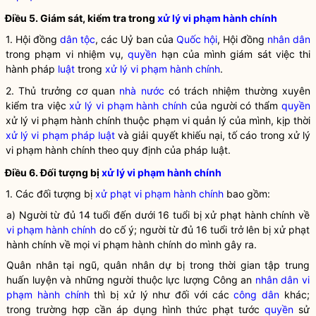
Điều 5. Giám sát, kiểm tra trong
xử lý vi phạm hành chính
1. Hội đồng
dân tộc
, các Uỷ ban của
Quốc hội
, Hội đồng
nhân dân
trong phạm vi nhiệm vụ,
quyền
hạn của mình giám sát việc thi
hành pháp
luật
trong
xử lý vi phạm hành chính
.
2. Thủ trưởng cơ quan
nhà nước
có trách nhiệm thường xuyên
kiểm tra việc
xử lý vi phạm hành chính
của người có thẩm
quyền
xử lý vi phạm hành chính
thuộc phạm vi quản lý của mình, kịp thời
xử lý vi phạm pháp luật
và giải quyết khiếu nại, tố cáo trong
xử lý
vi phạm hành chính
theo quy định của pháp luật.
Điều 6. Đối tượng bị
xử lý vi phạm hành chính
1. Các đối tượng bị
xử phạt vi phạm hành chính
bao gồm:
a) Người từ đủ 14 tuổi đến dưới 16 tuổi bị xử phạt hành chính về
vi phạm hành chính
do cố ý; người từ đủ 16 tuổi trở lên bị xử phạt
hành chính về mọi
vi phạm hành chính
do mình gây ra.
Quân nhân tại ngũ, quân nhân dự bị trong thời gian tập trung
huấn luyện và những người thuộc lực lượng Công an
nhân dân
vi
phạm hành chính
thì bị xử lý như đối với các
công dân
khác;
trong trường hợp cần áp dụng hình thức phạt tước
quyền
sử