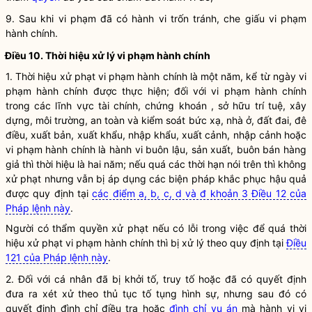
9. Sau khi vi phạm đã có hành vi trốn tránh, che giấu
vi phạm
hành chính
.
Điều 10. Thời hiệu
xử lý vi phạm hành chính
1. Thời hiệu
xử phạt vi phạm hành chính
là một năm, kể từ ngày vi
phạm hành chính được thực hiện; đối với vi phạm hành chính
trong các lĩnh vực tài chính, chứng khoán , sở hữu trí tuệ, xây
dựng, môi trường, an toàn và kiểm soát bức xạ, nhà ở, đất đai, đê
điều, xuất bản, xuất khẩu, nhập khẩu, xuất cảnh, nhập cảnh hoặc
vi phạm hành chính là hành vi buôn lậu, sản xuất, buôn bán hàng
giả thì thời hiệu là hai năm; nếu quá các thời hạn nói trên thì không
xử phạt nhưng vẫn bị áp dụng các biện pháp khắc phục hậu quả
được quy định tại
các điểm a, b, c, d và đ khoản 3 Điều 12 của
Pháp lệnh này
.
Người có thẩm
quyền
xử phạt nếu có lỗi trong việc để quá thời
hiệu
xử phạt vi phạm hành chính
thì bị xử lý theo quy định tại
Điều
121 của Pháp lệnh này
.
2. Đối với cá nhân đã bị khởi tố, truy tố hoặc đã có quyết định
đưa ra xét xử theo thủ tục tố tụng hình sự, nhưng sau đó có
quyết định đình chỉ điều tra hoặc
đình chỉ vụ án
mà hành vi vi