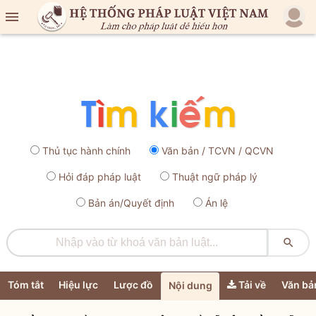

Thủ tục hành chính
Văn bản / TCVN / QCVN
Hỏi đáp pháp luật
Thuật ngữ pháp lý
Bản án/Quyết định
Án lệ

Tóm tắt
Hiệu lực
Lược đồ
Tải về
Văn bả
Nội dung