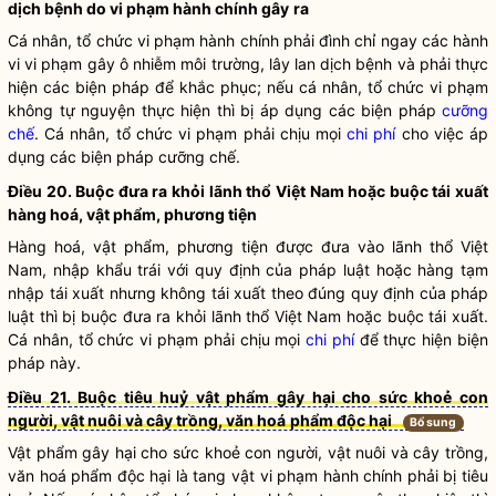
dịch bệnh do
vi phạm hành chính
gây
ra
Cá nhân,
tổ chức
vi phạm hành chính
phải đình chỉ ngay các hành
vi vi phạm gây ô nhiễm môi trường, lây lan dịch bệnh và phải thực
hiện các biện pháp để khắc phục; nếu cá nhân,
tổ chức
vi phạm
không tự nguyện thực hiện thì bị áp dụng các biện pháp
cưỡng
chế
. Cá nhân,
tổ chức
vi phạm phải chịu mọi
chi phí
cho việc áp
dụng các biện pháp
cưỡng chế
.
Điều 20. Buộc đưa ra khỏi lãnh thổ Việt Nam hoặc buộc tái xuất
hàng hoá, vật phẩm, phương tiện
Hàng hoá, vật phẩm, phương tiện được đưa vào lãnh thổ Việt
Nam, nhập khẩu trái với quy định của pháp
luật
hoặc hàng tạm
nhập tái xuất nhưng không tái xuất theo đúng quy định của pháp
luật
thì bị buộc đưa ra khỏi lãnh thổ Việt Nam hoặc buộc tái xuất.
Cá nhân,
tổ chức
vi phạm phải chịu mọi
chi phí
để thực hiện biện
pháp này.
Điều 21. Buộc tiêu huỷ vật phẩm gây hại cho sức khoẻ con
người, vật nuôi và cây trồng, văn hoá
phẩm độc hại
Bổ sung
Vật phẩm gây hại cho sức khoẻ con người, vật nuôi và cây trồng,
văn hoá phẩm độc hại là tang vật
vi phạm hành chính
phải bị tiêu