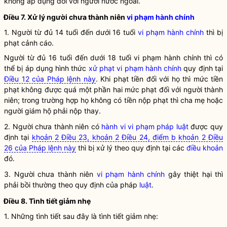
không áp dụng đối với người nước ngoài.
Điều 7.
Xử lý người chưa thành niên
vi phạm hành chính
1. Người từ đủ 14 tuổi đến dưới 16 tuổi
vi phạm hành chính
thì bị
phạt cảnh cáo.
Người từ đủ 16 tuổi đến dưới 18 tuổi vi phạm hành chính thì có
thể bị áp dụng hình thức
xử phạt vi phạm hành chính
quy định tại
Điều 12 của Pháp lệnh này
. Khi phạt tiền đối với họ thì mức tiền
phạt không được quá một phần hai mức phạt đối với người thành
niên; trong trường hợp họ không có tiền nộp phạt thì cha mẹ hoặc
người giám hộ phải nộp thay.
2. Người chưa thành niên có
hành vi vi phạm pháp luật
được quy
định tại
khoản 2 Điều 23, khoản 2 Điều 24, điểm b khoản 2 Điều
26 của Pháp lệnh này
thì bị xử lý theo quy định tại các
điều khoản
đó.
3. Người chưa thành niên
vi phạm hành chính
gây thiệt hại thì
phải bồi thường theo quy định của pháp
luật
.
Điều 8. Tình tiết giảm nhẹ
1. Những tình tiết sau đây là tình tiết giảm nhẹ: