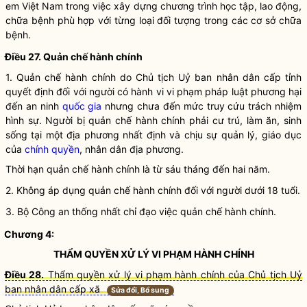
em Việt Nam trong việc xây dựng chương trình học tập, lao động,
chữa bệnh phù hợp với từng loại đối tượng trong các cơ sở chữa
bệnh.
Điều 27. Quản chế hành chính
1. Quản chế hành chính do Chủ tịch Uỷ ban
nhân dân
cấp tỉnh
quyết định đối với người có
hành vi vi phạm pháp luật
phương hại
đến an ninh
quốc gia
nhưng chưa đến mức truy cứu trách nhiệm
hình sự. Người bị quản chế hành chính phải cư trú, làm ăn, sinh
sống tại một địa phương nhất định và chịu sự quản lý, giáo dục
của
chính quyền
,
nhân dân
địa phương.
Thời hạn quản chế hành chính là từ sáu tháng đến hai năm.
2. Không áp dụng quản chế hành chính đối với người dưới 18 tuổi.
3. Bộ Công an thống nhất
chỉ đạo
việc quản chế hành chính.
Chương 4:
THẨM
QUYỀN
XỬ LÝ VI PHẠM HÀNH CHÍNH
Điều 28.
Thẩm quyền xử lý vi phạm hành chính của Chủ tịch Uỷ
ban nhân dân cấp xã
Sửa đổi, Bổ sung