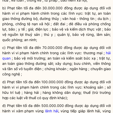
hoá ; kế toán ; thống kê ; tư pháp ; bảo hiểm xã hội;
b) Phạt tiền tối đa đến 30.000.000 đồng được áp dụng đối với
hành vi
vi phạm hành chính
trong các lĩnh vực: trật tự, an toàn
giao thông đường bộ, đường thủy ; văn hoá - thông tin ; du lịch ;
phòng, chống tệ nạn xã hội ; đất đai ; đê điều và phòng chống
lụt, bão ; y tế ; giá; điện lực ; bảo vệ và kiểm dịch thực vật ; bảo
vệ nguồn lợi thuỷ sản ; thú y ; quản lý, bảo vệ rừng, lâm sản;
quốc phòng; an ninh;
c) Phạt tiền tối đa đến 70.000.000 đồng được áp dụng đối với
hành vi
vi phạm hành chính
trong các lĩnh vực: thương mại ;
hải
quan
; bảo vệ môi trường; an toàn và kiểm soát bức xạ ; trật tự,
an toàn giao thông đường sắt; xây dựng; bưu chính, viễn thông
và tần số vô tuyến điện ; chứng khoán ; ngân hàng ; chuyển giao
công nghệ ;
d) Phạt tiền tối đa đến 100.000.000 đồng được áp dụng đối với
hành vi
vi phạm hành chính
trong các lĩnh vực: khoáng sản ; sở
hữu trí tuệ ; hàng hải ; hàng không dân dụng; thuế (trừ trường
hợp các luật về thuế có quy định khác);
đ) Phạt tiền tối đa đến 500.000.000 đồng được áp dụng đối với
hành vi xâm phạm vùng
lãnh hải
, vùng tiếp giáp
lãnh hải
, vùng