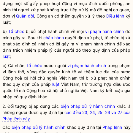
dụng một số giấy phép hoạt động vì mục đích quốc phòng, an
ninh thì người xử phạt không trực tiếp xử lý mà đề nghị cơ quan,
đơn vị
Quân đội
, Công an có thẩm
quyền
xử lý theo
Điều lệnh
kỷ
luật;
b)
Tổ chức
bị xử phạt hành chính về mọi
vi phạm hành chính
do
mình gây ra. Sau khi
chấp hành
quyết định xử phạt,
tổ chức
bị xử
phạt xác định cá nhân có lỗi gây ra
vi phạm hành chính
để xác
định trách nhiệm pháp lý của người đó theo quy định của pháp
luật
;
c) Cá nhân,
tổ chức
nước ngoài
vi phạm hành chính
trong phạm
vi lãnh thổ, vùng đặc quyền kinh tế và thềm lục địa của nước
Cộng hoà xã hội chủ nghĩa Việt Nam thì bị xử phạt hành chính
theo quy định của pháp
luật
Việt Nam, trừ trường hợp điều ước
quốc tế mà Cộng hoà xã hội chủ nghĩa Việt Nam ký kết hoặc gia
nhập có quy định khác.
2. Đối tượng bị áp dụng các
biện pháp xử lý hành chính
khác là
những người được quy định tại
các điều 23, 24, 25, 26 và 27 của
Pháp lệnh này
.
Các
biện pháp xử lý hành chính
khác quy định tại
Pháp lệnh
này