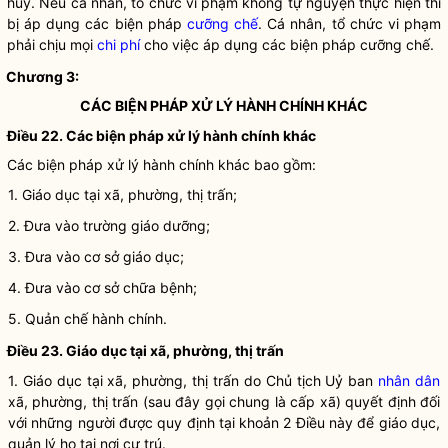
huỷ. Nếu cá nhân,
tổ chức
vi phạm không tự nguyện thực hiện thì
bị áp dụng các biện pháp
cưỡng chế
. Cá nhân,
tổ chức
vi phạm
phải chịu mọi
chi phí
cho việc áp dụng các biện pháp
cưỡng chế
.
Chương 3:
CÁC
BIỆN PHÁP XỬ LÝ HÀNH CHÍNH
KHÁC
Điều 22. Các
biện pháp xử lý hành chính
khác
Các
biện pháp xử lý hành chính
khác bao gồm:
1.
Giáo dục tại xã, phường, thị trấn
;
2. Đưa vào trường giáo dưỡng;
3.
Đưa vào cơ sở giáo dục
;
4.
Đưa vào cơ sở chữa bệnh
;
5. Quản chế hành chính.
Điều 23.
Giáo dục tại xã, phường, thị trấn
1.
Giáo dục tại xã, phường, thị trấn
do Chủ tịch Uỷ ban
nhân dân
xã, phường, thị trấn (sau đây gọi chung là cấp xã) quyết định đối
với những người được quy định tại khoản 2 Điều này để giáo dục,
quản lý họ tại nơi cư trú.