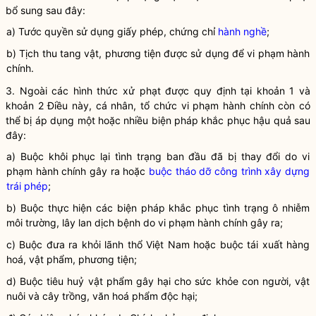
bổ sung sau đây:
a) Tước quyền sử dụng giấy phép, chứng chỉ
hành nghề
;
b) Tịch thu tang vật, phương tiện được sử dụng để
vi phạm hành
chính
.
3. Ngoài các hình thức xử phạt được quy định tại khoản 1 và
khoản 2 Điều này, cá nhân,
tổ chức
vi phạm hành chính
còn có
thể bị áp dụng một hoặc nhiều biện pháp khắc phục hậu quả sau
đây:
a) Buộc khôi phục lại tình trạng ban đầu đã bị thay đổi do
vi
phạm hành chính
gây ra hoặc
buộc tháo dỡ công trình xây dựng
trái phép
;
b) Buộc thực hiện các biện pháp khắc phục tình trạng ô nhiễm
môi trường, lây lan dịch bệnh do
vi phạm hành chính
gây ra;
c) Buộc đưa ra khỏi lãnh thổ Việt Nam hoặc buộc tái xuất hàng
hoá, vật phẩm, phương tiện;
d) Buộc tiêu huỷ vật phẩm gây hại cho sức khỏe con người, vật
nuôi và cây trồng, văn hoá phẩm độc hại;