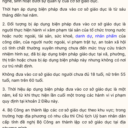
nghề, sinh hoạt dưới sự quản lý của cơ sở giáo dục.
Thời hạn áp dụng biện pháp
đưa vào cơ sở giáo dục
là từ sáu
tháng đến hai năm.
2. Đối tượng bị áp dụng biện pháp
đưa vào cơ sở giáo dục
là
người thực hiện hành vi xâm phạm tài sản của
tổ chức
trong nước
hoặc nước ngoài, tài sản, sức khoẻ,
danh dự
,
nhân phẩm
của
công dân
, của người nước ngoài, vi phạm trật tự, an toàn xã hội
có tính chất thường xuyên nhưng chưa đến mức truy cứu trách
nhiệm hình sự, đã bị áp dụng biện pháp
giáo dục tại xã, phường,
thị trấn
hoặc chưa bị áp dụng biện pháp này nhưng không có nơi
cư trú nhất định.
Không
đưa vào cơ sở giáo dục
người chưa đủ 18 tuổi, nữ trên 55
tuổi, nam trên 60 tuổi.
3. Thời hiệu áp dụng biện pháp
đưa vào cơ sở giáo dục
là một
năm, kể từ khi thực hiện lần cuối một trong các hành vi vi phạm
quy định tại khoản 2 Điều này.
4. Bộ Công an thành lập các cơ sở giáo dục theo khu vực; trong
trường hợp địa phương có nhu cầu thì Chủ tịch Uỷ ban
nhân dân
cấp tỉnh đề nghị Bộ Công an thành lập cơ sở giáo dục tại địa
phương mình.