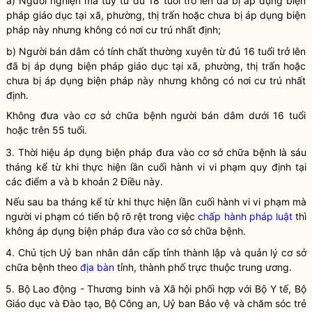
a) Người nghiện ma tuý từ đủ 18 tuổi trở lên đã bị áp dụng biện
pháp
giáo dục tại xã, phường, thị trấn
hoặc chưa bị áp dụng biện
pháp này nhưng không có nơi cư trú nhất định;
b) Người bán dâm có tính chất thường xuyên từ đủ 16 tuổi trở lên
đã bị áp dụng biện pháp
giáo dục tại xã, phường, thị trấn
hoặc
chưa bị áp dụng biện pháp này nhưng không có nơi cư trú nhất
định.
Không
đưa vào cơ sở chữa bệnh
người bán dâm dưới 16 tuổi
hoặc trên 55 tuổi.
3. Thời hiệu áp dụng biện pháp
đưa vào cơ sở chữa bệnh
là sáu
tháng kể từ khi thực hiện lần cuối hành vi vi phạm quy định tại
các điểm a và b khoản 2 Điều này.
Nếu sau ba tháng kể từ khi thực hiện lần cuối hành vi vi phạm mà
người vi phạm có tiến bộ rõ rệt trong việc
chấp hành pháp luật
thì
không áp dụng biện pháp
đưa vào cơ sở chữa bệnh
.
4. Chủ tịch Uỷ ban
nhân dân
cấp tỉnh thành lập và quản lý cơ sở
chữa bệnh theo
địa bàn
tỉnh, thành phố trực thuộc trung ương.
5. Bộ Lao động - Thương binh và Xã hội phối hợp với Bộ Y tế, Bộ
Giáo dục và Đào tạo, Bộ Công an, Uỷ ban Bảo vệ và chăm sóc trẻ