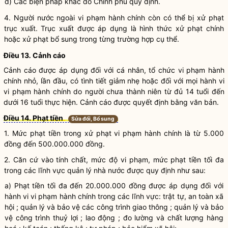
đ) Các biện pháp khác do Chính phủ quy định.
4. Người nước ngoài
vi phạm hành chính
còn có thể bị xử phạt
trục xuất. Trục xuất được áp dụng là hình thức xử phạt chính
hoặc xử phạt bổ sung trong từng trường hợp cụ thể.
Điều 13
.
Cảnh cáo
Cảnh cáo được áp dụng đối với cá nhân,
tổ chức
vi phạm hành
chính
nhỏ, lần đầu, có tình tiết giảm nhẹ hoặc đối với mọi hành vi
vi phạm hành chính
do người chưa thành niên từ đủ 14 tuổi đến
dưới 16 tuổi thực hiện. Cảnh cáo được quyết định bằng văn bản.
Điều 14.
Phạt tiền
Sửa đổi, Bổ sung
1. Mức phạt tiền trong
xử phạt vi phạm hành chính
là từ 5.000
đồng đến 500.000.000 đồng.
2. Căn cứ vào tính chất, mức độ vi phạm, mức phạt tiền tối đa
trong các lĩnh vực
quản lý nhà nước
được quy định như sau:
a) Phạt tiền tối đa đến 20.000.000 đồng được áp dụng đối với
hành vi
vi phạm hành chính
trong các lĩnh vực: trật tự, an toàn xã
hội ; quản lý và bảo vệ các công trình giao thông ; quản lý và bảo
vệ công trình thuỷ lợi ; lao động ; đo lường và chất lượng hàng