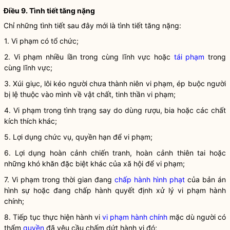
Điều 9. Tình tiết tăng nặng
Chỉ những tình tiết sau đây mới là tình tiết tăng nặng:
1. Vi phạm có
tổ chức
;
2. Vi phạm nhiều lần trong cùng lĩnh vực hoặc
tái phạm
trong
cùng lĩnh vực;
3. Xúi giục, lôi kéo người chưa thành niên vi phạm, ép buộc người
bị lệ thuộc vào mình về vật chất, tinh thần vi phạm;
4. Vi phạm trong tình trạng say do dùng rượu, bia hoặc các chất
kích thích khác;
5. Lợi dụng chức vụ, quyền hạn để vi phạm;
6. Lợi dụng hoàn cảnh chiến tranh, hoàn cảnh thiên tai hoặc
những khó khăn đặc biệt khác của xã hội để vi phạm;
7. Vi phạm trong thời gian đang
chấp hành hình phạt
của bản án
hình sự hoặc đang chấp hành quyết định
xử lý vi phạm hành
chính
;
8. Tiếp tục thực hiện hành vi
vi phạm hành chính
mặc dù người có
thẩm
quyền
đã yêu cầu chấm dứt hành vi đó;