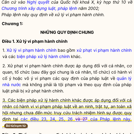
Căn cứ vào
Nghị quyết
của
Quốc hội
khoá X, kỳ họp thứ 10 về
Chương trình xây dựng luật, pháp lệnh
năm 2002;
Pháp lệnh này quy định về
xử lý vi phạm hành chính
.
Chương 1:
NHỮNG QUY ĐỊNH CHUNG
Điều 1.
Xử lý vi phạm hành chính
1.
Xử lý vi phạm hành chính
bao gồm
xử phạt vi phạm hành chính
và các
biện pháp xử lý hành chính
khác.
2.
Xử phạt vi phạm hành chính
được áp dụng đối với cá nhân, cơ
quan,
tổ chức
(sau đây gọi chung là cá nhân,
tổ chức
) có hành vi
cố ý hoặc vô ý vi phạm các quy định của pháp
luật
về
quản lý
nhà nước
mà không phải là tội phạm và theo quy định của pháp
luật
phải bị xử phạt hành chính.
3. Các biện pháp xử lý hành chính khác được áp dụng đối với cá
nhân có hành vi vi phạm pháp luật về an ninh, trật tự, an toàn xã
hội nhưng chưa đến mức truy cứu trách nhiệm hình sự được quy
định tại
các điều 23, 24, 25, 26
và 27
của Pháp lệnh này
.
Bỏ từ/cụm từ