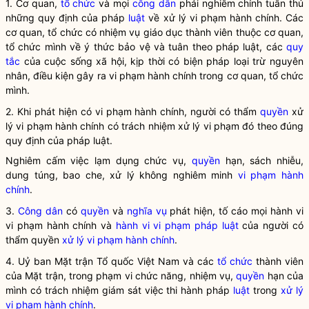
1. Cơ quan,
tổ chức
và mọi
công dân
phải nghiêm chỉnh tuân thủ
những quy định của pháp
luật
về
xử lý vi phạm hành chính
. Các
cơ quan,
tổ chức
có nhiệm vụ giáo dục thành viên thuộc cơ quan,
tổ chức
mình về ý thức bảo vệ và tuân theo pháp
luật
, các
quy
tắc
của cuộc sống xã hội, kịp thời có biện pháp loại trừ nguyên
nhân, điều kiện gây ra vi phạm hành chính trong cơ quan,
tổ chức
mình.
2. Khi phát hiện có vi phạm hành chính, người có thẩm
quyền
xử
lý vi phạm hành chính
có trách nhiệm xử lý vi phạm đó theo đúng
quy định của pháp
luật
.
Nghiêm cấm việc lạm dụng chức vụ,
quyền
hạn, sách nhiễu,
dung túng, bao che, xử lý không nghiêm minh
vi phạm hành
chính
.
3.
Công dân
có
quyền
và
nghĩa vụ
phát hiện, tố cáo mọi hành vi
vi phạm hành chính và
hành vi vi phạm pháp luật
của người có
thẩm
quyền
xử lý vi phạm hành chính
.
4. Uỷ ban Mặt trận Tổ quốc Việt Nam và các
tổ chức
thành viên
của Mặt trận, trong phạm vi chức năng, nhiệm vụ,
quyền
hạn của
mình có trách nhiệm giám sát việc thi hành pháp
luật
trong
xử lý
vi phạm hành chính
.