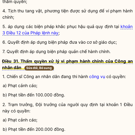
thẩm
quyền
;
4. Tịch thu tang vật, phương tiện được sử dụng để
vi phạm hành
chính
;
5. áp dụng các biện pháp khắc phục hậu quả quy định tại
khoản
3 Điều 12 của Pháp lệnh này
;
6. Quyết định áp dụng biện pháp
đưa vào cơ sở giáo dục
;
7. Quyết định áp dụng biện pháp quản chế hành chính.
Điều 31. Thẩm quyền xử lý vi phạm hành chính của Công an
nhân dân
Sửa đổi, Bổ sung
1. Chiến sĩ Công an
nhân dân
đang thi hành
công vụ
có quyền:
a) Phạt cảnh cáo;
b) Phạt tiền đến 100.000 đồng.
2. Trạm trưởng, Đội trưởng của người quy định tại khoản 1 Điều
này có quyền:
a) Phạt cảnh cáo;
b) Phạt tiền đến 200.000 đồng.