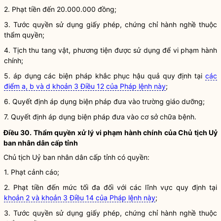
2. Phạt tiền đến 20.000.000 đồng;
3. Tước
quyền
sử dụng giấy phép, chứng chỉ
hành nghề
thuộc
thẩm
quyền
;
4. Tịch thu tang vật, phương tiện được sử dụng để
vi phạm hành
chính
;
5. áp dụng các biện pháp khắc phục hậu quả quy định tại
các
điểm a, b và d khoản 3 Điều 12 của Pháp lệnh này
;
6. Quyết định áp dụng biện pháp đưa vào trường giáo dưỡng;
7. Quyết định áp dụng biện pháp
đưa vào cơ sở chữa bệnh
.
Điều 30. Thẩm
quyền
xử lý vi phạm hành chính
của Chủ tịch Uỷ
ban
nhân dân
cấp tỉnh
Chủ tịch Uỷ ban
nhân dân
cấp tỉnh có quyền:
1. Phạt cảnh cáo;
2. Phạt tiền đến mức tối đa đối với các lĩnh vực quy định tại
khoản 2 và khoản 3 Điều 14 của Pháp lệnh này
;
3. Tước
quyền
sử dụng giấy phép, chứng chỉ
hành nghề
thuộc