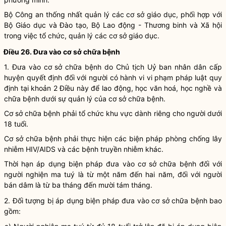
Bộ Công an thống nhất quản lý các cơ sở giáo dục, phối hợp với
Bộ Giáo dục và Đào tạo, Bộ Lao động - Thương binh và Xã hội
trong việc
tổ chức
, quản lý các cơ sở giáo dục.
Điều 26.
Đưa vào cơ sở chữa bệnh
1.
Đưa vào cơ sở chữa bệnh
do Chủ tịch Uỷ ban
nhân dân
cấp
huyện quyết định đối với người có
hành vi vi phạm pháp luật
quy
định tại khoản 2 Điều này để lao động, học văn hoá, học nghề và
chữa bệnh dưới sự quản lý của cơ sở chữa bệnh.
Cơ sở chữa bệnh phải
tổ chức
khu vực dành riêng cho người dưới
18 tuổi.
Cơ sở chữa bệnh phải thực hiện các biện pháp phòng chống lây
nhiễm HIV/AIDS và các bệnh truyền nhiễm khác.
Thời hạn áp dụng biện pháp
đưa vào cơ sở chữa bệnh
đối với
người nghiện ma tuý là từ một năm đến hai năm, đối với người
bán dâm là từ ba tháng đến mười tám tháng.
2. Đối tượng bị áp dụng biện pháp
đưa vào cơ sở chữa bệnh
bao
gồm: