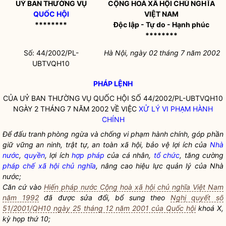
UỶ BAN THƯỜNG VỤ
CỘNG HOÀ XÃ HỘI CHỦ NGHĨA
QUỐC HỘI
VIỆT NAM
********
Độc lập - Tự do - Hạnh phúc
********
Số: 44/2002/PL-
Hà Nội, ngày 02 tháng 7 năm 2002
UBTVQH10
PHÁP LỆNH
CỦA UỶ BAN THƯỜNG VỤ
QUỐC HỘI
SỐ 44/2002/PL-UBTVQH10
NGÀY 2 THÁNG 7 NĂM 2002 VỀ VIỆC
XỬ LÝ VI PHẠM HÀNH
CHÍNH
Để đấu tranh phòng ngừa và chống vi phạm hành chính, góp phần
giữ vững an ninh, trật tự, an toàn xã hội, bảo vệ lợi ích của
Nhà
nước
,
quyền
, lợi ích
hợp pháp
của cá nhân,
tổ chức
, tăng cường
pháp chế xã hội chủ nghĩa
, nâng cao hiệu lực quản lý của
Nhà
nước
;
Căn cứ vào
Hiến pháp nước Cộng hoà xã hội chủ nghĩa Việt Nam
năm 1992
đã được sửa đổi, bổ sung theo
Nghị quyết số
51/2001/QH10 ngày 25 tháng 12 năm 2001 của Quốc hội
khoá X,
kỳ họp thứ 10;