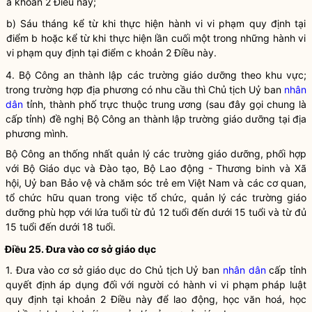
a khoản 2 Điều này;
b) Sáu tháng kể từ khi thực hiện hành vi vi phạm quy định tại
điểm b hoặc kể từ khi thực hiện lần cuối một trong những hành vi
vi phạm quy định tại điểm c khoản 2 Điều này.
4. Bộ Công an thành lập các trường giáo dưỡng theo khu vực;
trong trường hợp địa phương có nhu cầu thì Chủ tịch Uỷ ban
nhân
dân
tỉnh, thành phố trực thuộc trung ương (sau đây gọi chung là
cấp tỉnh) đề nghị Bộ Công an thành lập trường giáo dưỡng tại địa
phương mình.
Bộ Công an thống nhất quản lý các trường giáo dưỡng, phối hợp
với Bộ Giáo dục và Đào tạo, Bộ Lao động - Thương binh và Xã
hội, Uỷ ban Bảo vệ và chăm sóc trẻ em Việt Nam và các cơ quan,
tổ chức
hữu quan trong việc
tổ chức
, quản lý các trường giáo
dưỡng phù hợp với lứa tuổi từ đủ 12 tuổi đến dưới 15 tuổi và từ đủ
15 tuổi đến dưới 18 tuổi.
Điều 25.
Đưa vào cơ sở giáo dục
1.
Đưa vào cơ sở giáo dục
do Chủ tịch Uỷ ban
nhân dân
cấp tỉnh
quyết định áp dụng đối với người có
hành vi vi phạm pháp luật
quy định tại khoản 2 Điều này để lao động, học văn hoá, học