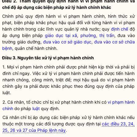
Điều 2. Thẩm
quyền
quy định hành vi
vi phạm hành chính
và
chế độ áp dụng các biện pháp xử lý
hành chính khác
Chính phủ quy định hành vi
vi phạm hành chính
, hình thức xử
phạt, biện pháp khắc phục hậu quả đối với từng hành vi
vi phạm
hành chính
trong các lĩnh vực
quản lý nhà nước
; quy
định chế
độ
áp dụng biện pháp
giáo dục tại xã, phường, thị trấn
, đưa vào
trường giáo dưỡng,
đưa vào cơ sở giáo dục
,
đưa vào cơ sở chữa
bệnh
, quản chế hành chính.
Điều 3. Nguyên tắc
xử lý vi phạm hành chính
1. Mọi vi phạm hành chính phải được phát hiện kịp thời và phải bị
đình chỉ ngay. Việc
xử lý vi phạm hành chính
phải được tiến hành
nhanh chóng, công minh, triệt để; mọi hậu quả do vi phạm hành
chính gây ra phải được khắc phục theo đúng quy định của pháp
luật
.
2. Cá nhân,
tổ chức
chỉ bị xử phạt hành chính khi có
vi phạm hành
chính
do pháp
luật
quy định.
Cá nhân chỉ bị áp dụng các
biện pháp xử lý hành chính
khác nếu
thuộc một trong các đối tượng được quy định tại
các điều 23, 24,
25, 26 và 27 của Pháp lệnh này
.