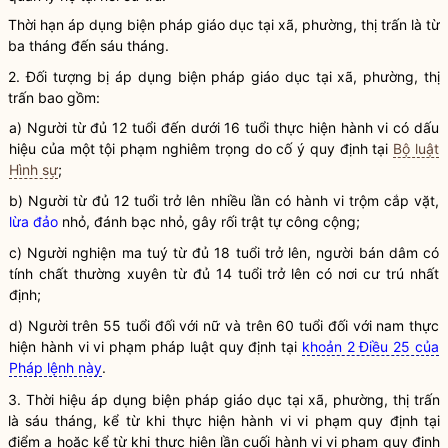
Thời hạn áp dụng biện pháp
giáo dục tại xã, phường, thị trấn
là từ
ba tháng đến sáu tháng.
2. Đối tượng bị áp dụng biện pháp
giáo dục tại xã, phường, thị
trấn
bao gồm:
a) Người từ đủ 12 tuổi đến dưới 16 tuổi thực hiện hành vi có dấu
hiệu của một tội phạm nghiêm trọng do cố ý quy định tại
Bộ luật
Hình sự
;
b) Người từ đủ 12 tuổi trở lên nhiều lần có hành vi trộm cắp vặt,
lừa đảo
nhỏ, đánh bạc nhỏ, gây rối trật tự công cộng;
c) Người nghiện ma tuý từ đủ 18 tuổi trở lên, người bán dâm có
tính chất thường xuyên từ đủ 14 tuổi trở lên có nơi cư trú nhất
định;
d) Người trên 55 tuổi đối với nữ và trên 60 tuổi đối với nam thực
hiện
hành vi vi phạm pháp luật
quy định tại
khoản 2 Điều 25 của
Pháp lệnh này
.
3. Thời hiệu áp dụng biện pháp
giáo dục tại xã, phường, thị trấn
là sáu tháng, kể từ khi thực hiện hành vi vi phạm quy định tại
điểm a hoặc kể từ khi thực hiện lần cuối hành vi vi phạm quy định