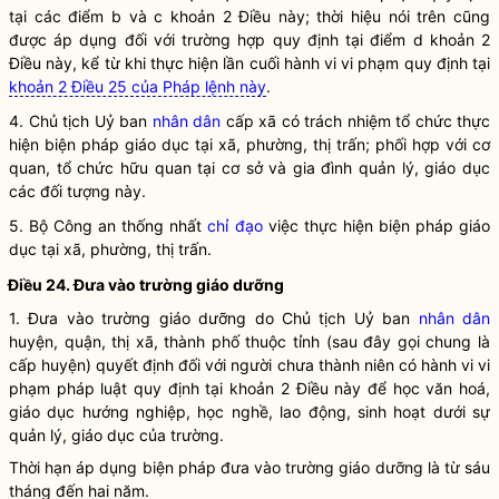
tại các điểm b và c khoản 2 Điều này; thời hiệu nói trên cũng
được áp dụng đối với trường hợp quy định tại điểm d khoản 2
Điều này, kể từ khi thực hiện lần cuối hành vi vi phạm quy định tại
khoản 2 Điều 25 của Pháp lệnh này
.
4. Chủ tịch Uỷ ban
nhân dân
cấp xã có trách nhiệm
tổ chức
thực
hiện biện pháp
giáo dục tại xã, phường, thị trấn
; phối hợp với cơ
quan,
tổ chức
hữu quan tại cơ sở và gia đình quản lý, giáo dục
các đối tượng này.
5. Bộ Công an thống nhất
chỉ đạo
việc thực hiện biện pháp
giáo
dục tại xã, phường, thị trấn
.
Điều 24. Đưa vào trường giáo dưỡng
1. Đưa vào trường giáo dưỡng do Chủ tịch Uỷ ban
nhân dân
huyện, quận, thị xã, thành phố thuộc tỉnh (sau đây gọi chung là
cấp huyện) quyết định đối với người chưa thành niên có
hành vi vi
phạm pháp luật
quy định tại khoản 2 Điều này để học văn hoá,
giáo dục hướng nghiệp, học nghề, lao động, sinh hoạt dưới sự
quản lý, giáo dục của trường.
Thời hạn áp dụng biện pháp đưa vào trường giáo dưỡng là từ sáu
tháng đến hai năm.