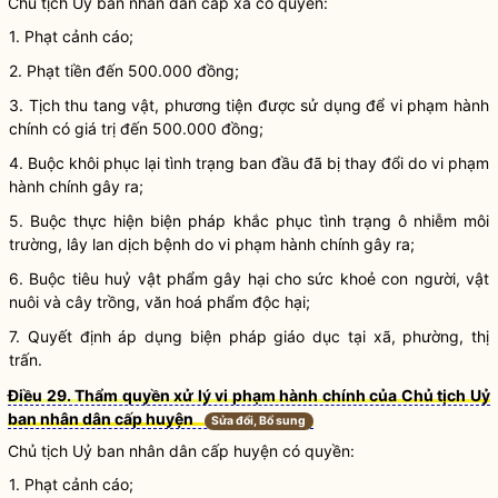
Chủ tịch Uỷ ban
nhân dân
cấp xã có quyền:
1. Phạt cảnh cáo;
2. Phạt tiền đến 500.000 đồng;
3. Tịch thu tang vật, phương tiện được sử dụng để
vi phạm hành
chính
có giá trị đến 500.000 đồng;
4. Buộc khôi phục lại tình trạng ban đầu đã bị thay đổi do
vi phạm
hành chính
gây ra;
5. Buộc thực hiện biện pháp khắc phục tình trạng ô nhiễm môi
trường, lây lan dịch bệnh do
vi phạm hành chính
gây ra;
6. Buộc tiêu huỷ vật phẩm gây hại cho sức khoẻ con người, vật
nuôi và cây trồng, văn hoá phẩm độc hại;
7. Quyết định áp dụng biện pháp
giáo dục tại xã, phường, thị
trấn
.
Điều 29. Thẩm quyền xử lý vi phạm hành chính của Chủ tịch Uỷ
ban nhân dân cấp huyện
Sửa đổi, Bổ sung
Chủ tịch Uỷ ban
nhân dân
cấp huyện có quyền:
1. Phạt cảnh cáo;