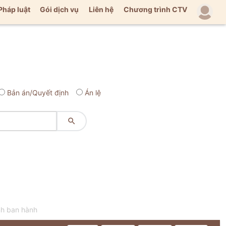
Pháp luật
Gói dịch vụ
Liên hệ
Chương trình CTV
Bản án/Quyết định
Án lệ

nh ban hành