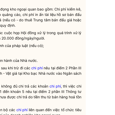
n đọng kho ngoại quan bao gồm:
Chi phí
kiểm kê,
in quảng cáo,
chi phí
in ấn tài liệu hồ sơ bán đấu
á (nếu có - do thuê Trung tâm bán đấu giá hoặc
quy định.
ác cuộc họp Hội đồng xử lý trong quá trình xử lý
á 20.000 đồng/ngày/người.
định của pháp
luật
(nếu có);
iện hành của
Nhà nước
.
 sau khi trừ đi các
chi phí
nêu tại điểm 2 Phần III
h - Vật giá tại Kho bạc
Nhà nước
vào Ngân sách
n không đủ chi trả các khoản
chi phí
, thì việc chi
 1 đến khoản 5 nêu tại điểm 2 phần III Thông tư
ưa được chi trả do tiền thu từ bán hàng hoá tồn
oàn bộ các
chi phí
liên quan đến việc tổ chức tiêu