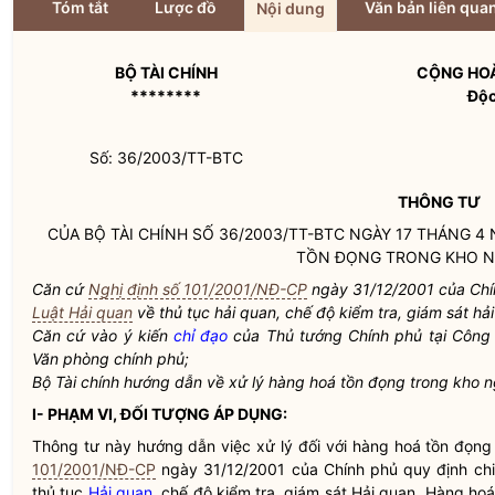
Tóm tắt
Lược đồ
Văn bản liên qua
Nội dung
BỘ TÀI CHÍNH
CỘNG HOÀ
********
Độc
Số: 36/2003/TT-BTC
THÔNG TƯ
CỦA BỘ TÀI CHÍNH SỐ 36/2003/TT-BTC NGÀY 17 THÁNG 
TỒN ĐỌNG TRONG KHO N
Căn cứ
Nghị định số 101/2001/NĐ-CP
ngày 31/12/2001 của Chính
Luật Hải quan
về thủ tục
hải quan
, chế độ kiểm tra, giám sát
hả
Căn cứ vào ý kiến
chỉ đạo
của Thủ tướng Chính phủ tại Công
Văn phòng chính phủ;
Bộ Tài chính hướng dẫn về xử lý hàng hoá tồn đọng trong kho n
I- PHẠM VI, ĐỐI TƯỢNG ÁP DỤNG:
Thông tư này hướng dẫn việc xử lý đối với hàng hoá tồn đọng
101/2001/NĐ-CP
ngày 31/12/2001 của Chính phủ quy định chi 
thủ tục
Hải quan
, chế độ kiểm tra, giám sát
Hải quan
. Hàng hoá