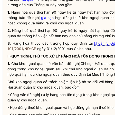
hướng dẫn của Thông tư này bao gồm:
1.
Hàng hoá quá thời hạn 90 ngày kể từ ngày hết hạn hợp đồn
thông báo đề nghị
gia hạn
hợp đồng thuê kho ngoại quan nh
hoặc không đưa hàng ra khỏi kho ngoại quan.
2.
Hàng hoá quá thời hạn 90 ngày kể từ ngày hết hạn hợp đ
quan đã thông báo việc hết hạn này cho chủ hàng nhưng chủ h
3.
Hàng hoá thuộc các trường hợp quy định tại
khoản 5 Đi
101/2001/NĐ-CP
ngày 31/12/2001 của Chính phủ.
II-QUY TRÌNH, THỦ TỤC XỬ LÝ HÀNG HOÁ TỒN ĐỌNG TRONG
1.
Chủ kho ngoại quan có văn bản đề nghị Chi cục
Hải quan
qu
đọng trong kho ngoại quan sau khi chủ kho ngoại quan đã có
hợp quá hạn lưu kho ngoại quan theo quy định tại Mục I Thông 
Chủ kho ngoại quan có trách nhiệm lập bộ hồ sơ đối với hàng
Hải quan
quản lý kho ngoại quan, bao gồm:
- Công văn đề nghị xử lý hàng hoá tồn đọng trong kho ngoại q
quản lý kho ngoại quan.
- Hợp đồng thuê kho ngoại quan và hợp đồng
gia hạn
thuê kho 
- Các thông báo của chủ kho ngoại quan cho chủ hàng.