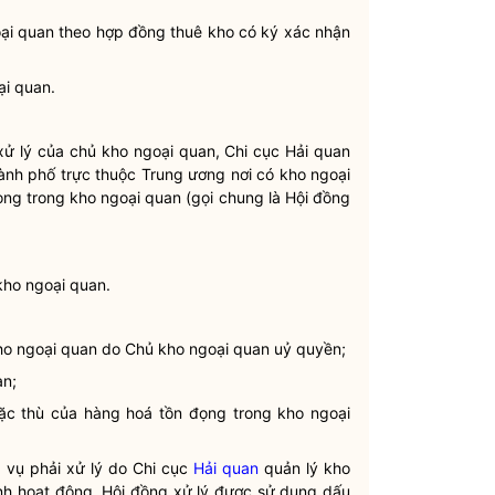
oại quan theo hợp đồng thuê kho có ký xác nhận
ại quan.
xử lý của chủ kho ngoại quan, Chi cục
Hải quan
thành phố trực thuộc Trung ương nơi có kho ngoại
ọng trong kho ngoại quan (gọi chung là Hội đồng
kho ngoại quan.
o ngoại quan do Chủ kho ngoại quan uỷ
quyền
;
an;
 đặc thù của hàng hoá tồn đọng trong kho ngoại
m vụ phải xử lý do Chi cục
Hải quan
quản lý kho
ình hoạt động, Hội đồng xử lý được sử dụng dấu