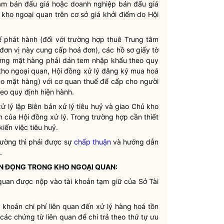
tâm bán đấu giá hoặc doanh nghiệp bán đấu giá
 kho ngoại quan trên cơ sở giá khởi điểm do Hội
 phát hành (đối với trường hợp thuê Trung tâm
đơn vị này cung cấp hoá đơn), các hồ sơ giấy tờ
hững mặt hàng phải dán tem nhập khẩu theo quy
 kho ngoại quan, Hội đồng xử lý đăng ký mua hoá
heo mặt hàng) với cơ quan thuế để cấp cho người
eo quy định hiện hành.
ử lý lập Biên bản xử lý tiêu huỷ và giao Chủ kho
 của Hội đồng xử lý. Trong trường hợp cần thiết
iến việc tiêu huỷ.
rường thì phải được sự
chấp thuận
và hướng dẫn
.
 TỒN ĐỌNG TRONG KHO NGOẠI QUAN:
quan được nộp vào tài khoản tạm giữ của Sở Tài
c khoản chi phí liên quan đến xử lý hàng hoá tồn
ác chứng từ liên quan để chi trả theo thứ tự ưu