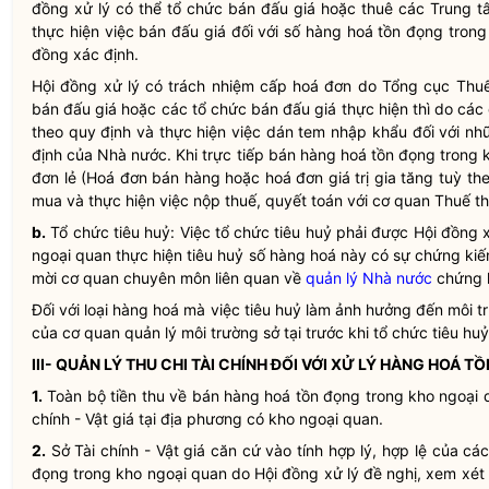
đồng xử lý có thể tổ chức bán đấu giá hoặc thuê các Trung 
thực hiện việc bán đấu giá đối với số hàng hoá tồn đọng trong
đồng xác định.
Hội đồng xử lý có trách nhiệm cấp hoá đơn do Tổng cục Thuế
bán đấu giá hoặc các tổ chức bán đấu giá thực hiện thì do các 
theo quy định và thực hiện việc dán tem nhập khẩu đối với n
định của
Nhà nước
. Khi trực tiếp bán hàng hoá tồn đọng trong
đơn lẻ (Hoá đơn bán hàng hoặc hoá đơn giá trị gia tăng tuỳ t
mua và thực hiện việc nộp thuế, quyết toán với cơ quan Thuế th
b.
Tổ chức tiêu huỷ: Việc tổ chức tiêu huỷ phải được Hội đồng x
ngoại quan thực hiện tiêu huỷ số hàng hoá này có sự chứng kiến
mời cơ quan chuyên môn liên quan về
quản lý Nhà nước
chứng k
Đối với loại hàng hoá mà việc tiêu huỷ làm ảnh hưởng đến môi t
của cơ quan quản lý môi trường sở tại trước khi tổ chức tiêu huỷ
III- QUẢN LÝ THU CHI TÀI CHÍNH ĐỐI VỚI XỬ LÝ HÀNG HOÁ
1.
Toàn bộ tiền thu về bán hàng hoá tồn đọng trong kho ngoại 
chính - Vật giá tại địa phương có kho ngoại quan.
2.
Sở Tài chính - Vật giá căn cứ vào tính hợp lý, hợp lệ của cá
đọng trong kho ngoại quan do Hội đồng xử lý đề nghị, xem xét c