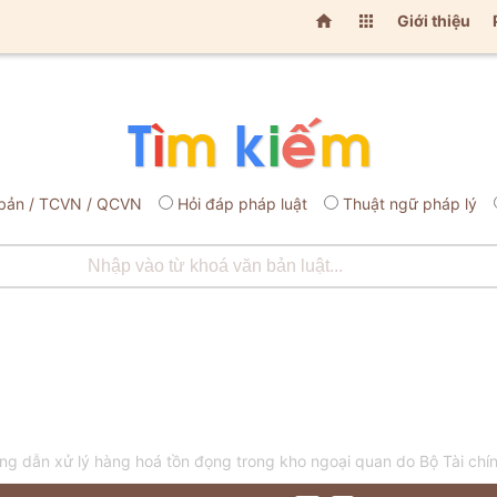


Giới thiệu
bản / TCVN / QCVN
Hỏi đáp pháp luật
Thuật ngữ pháp lý
 dẫn xử lý hàng hoá tồn đọng trong kho ngoại quan do Bộ Tài chí