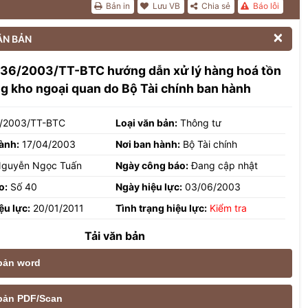
Bản in
Lưu VB
Chia sẻ
Báo lỗi

ĂN BẢN
 36/2003/TT-BTC hướng dẫn xử lý hàng hoá tồn
g kho ngoại quan do Bộ Tài chính ban hành
/2003/TT-BTC
Loại văn bản:
Thông tư
ành:
17/04/2003
Nơi ban hành:
Bộ Tài chính
guyễn Ngọc Tuấn
Ngày công báo:
Đang cập nhật
o:
Số 40
Ngày hiệu lực:
03/06/2003
ệu lực:
20/01/2011
Tình trạng hiệu lực:
Kiểm tra
Tải văn bản
 bản word
e bản PDF/Scan