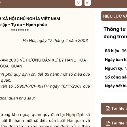
n
+
-
A
A
HIỆU LỰC V
 XÃ HỘI CHỦ NGHĨA VIỆT NAM
 lập - Tự do - Hạnh phúc
Thông tư
********
đọng tron
Hà Nội, ngày 17 tháng 4 năm 2003
Số hiệu:
36
Ngày ban h
4 NĂM 2003 VỀ HƯỚNG DẪN XỬ LÝ HÀNG HOÁ
GOẠI QUAN
Người ký:
N
 phủ quy định chi tiết thi hành một số điều của
Số công bá
i quan
;
Ngày hết hi
 văn số 5590/VPCP-KHTH ngày 16/11/2001 của
goại quan như sau:
Tải file
 trong kho ngoại quan quy định tại
Nghị định số
tiết thi hành một số điều của
Luật Hải quan
về
Tải fil
 tồn đọng trong kho ngoại quan được xử lý theo