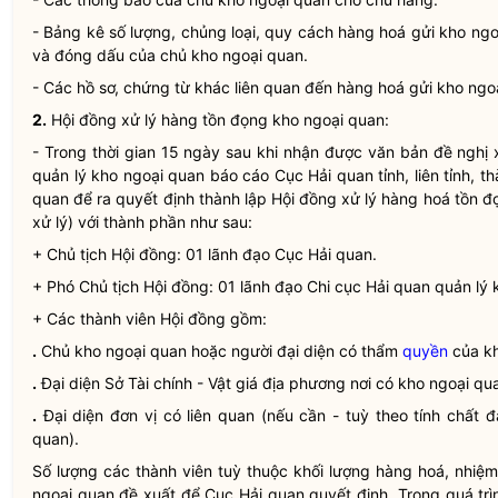
- Bảng kê số lượng, chủng loại, quy cách hàng hoá gửi kho ng
và đóng dấu của chủ kho ngoại quan.
- Các hồ sơ, chứng từ khác liên quan đến hàng hoá gửi kho ngo
2.
Hội đồng xử lý hàng tồn đọng kho ngoại quan:
- Trong thời gian 15 ngày sau khi nhận được văn bản đề nghị 
quản lý kho ngoại quan báo cáo Cục
Hải quan
tỉnh, liên tỉnh, 
quan để ra quyết định thành lập Hội đồng xử lý hàng hoá tồn đ
xử lý) với thành phần như sau:
+ Chủ tịch Hội đồng: 01 lãnh đạo Cục
Hải quan
.
+ Phó Chủ tịch Hội đồng: 01 lãnh đạo Chi cục
Hải quan
quản lý 
+ Các thành viên Hội đồng gồm:
.
Chủ kho ngoại quan hoặc người đại diện có thẩm
quyền
của kh
.
Đại diện Sở Tài chính - Vật giá địa phương nơi có kho ngoại qu
.
Đại diện đơn vị có liên quan (nếu cần - tuỳ theo tính chất
quan).
Số lượng các thành viên tuỳ thuộc khối lượng hàng hoá, nhiệ
ngoại quan đề xuất để Cục
Hải quan
quyết định. Trong quá tr