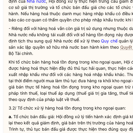
định của
Nhà nước
, Hội đồng xử lý thực hiện trưng cầu giám đ
cơ sở giá thị trường và tổ chức bán đấu giá cho các tổ chức
hành. Nếu hàng hoá thuộc danh mục hàng nhập khẩu có điều k
báo cáo cơ quan có thẩm
quyền
cho phép nhập khẩu trước khi 
- Riêng đối với hàng hoá vẫn còn giá trị sử dụng nhưng thuộc
Nhà nước
nếu không tái xuất đối với số hàng tồn đọng này đượ
định tịch thu sung quỹ
Nhà nước
để xử lý theo
Quy chế
quản lý
sản xác lập quyền sở hữu
nhà nước
ban hành kèm theo
Quyết
Bộ Tài chính.
Khi tổ chức bán hàng hoá tồn đọng trong kho ngoại quan, Hội
được hàng hoá thực hiện đầy đủ thủ tục
hải quan
, thực hiện c
xuất nhập khẩu như đối với các hàng hoá nhập khẩu khác. Thu
tại thời điểm người mua làm thủ tục đưa hàng ra khỏi kho ngoại
giá bán thực tế hàng hoá tồn đọng trong kho ngoại quan trừ 
pháp tính thuế, loại thuế áp dụng (thuế giá trị gia tăng, thuế 
theo quy định của pháp
luật
về thuế.
3.2/ Tổ chức xử lý hàng hoá tồn đọng trong kho ngoại quan:
a.
Tổ chức bán đấu giá: Hội đồng xử lý tiến hành xác định giá k
lại theo kết quả giám định, giá bán trên thị trường của hàng hoá
Trình tự, thủ tục bán đấu giá được thực hiện theo đúng quy đ