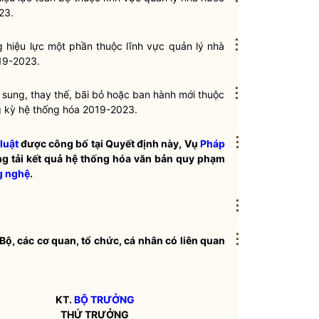
23.
⋮
g hiệu lực một phần thuộc lĩnh vực
quản lý nhà
19-2023.
⋮
 sung, thay thế, bãi bỏ hoặc ban hành mới thuộc
 kỳ hệ thống hóa 2019-2023.
⋮
luật
được công bố tại Quyết định này, Vụ
Pháp
g tải kết quả
hệ thống hóa văn bản quy phạm
g nghệ
.
⋮
⋮
Bộ, các cơ quan, tổ chức, cá nhân có liên quan
KT.
BỘ TRƯỞNG
THỨ TRƯỞNG