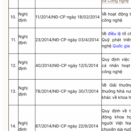
và Công nghệ
Nghị
Về hoạt động 
10.
11/2014/NĐ-CP ngày 18/02/2014
định
công nghệ
Về
điều lệ
tổ c
Nghị
11.
23/2014/NĐ-CP ngày 03/4/2014
Quỹ phát tri
định
nghệ
Quốc gia
Quy định việc
Nghị
12.
40/2014/NĐ-CP ngày 12/5/2014
cá nhân hoạ
định
công nghệ
Về Giải thưởn
Nghị
13.
78/2014/NĐ-CP ngày 30/7/2014
thưởng
Nhà nư
định
khác về khoa 
Quy định về t
động khoa h
Nghị
người Việt N
14.
87/2014/NĐ-CP ngày 22/9/2014
định
chuyên gia nướ