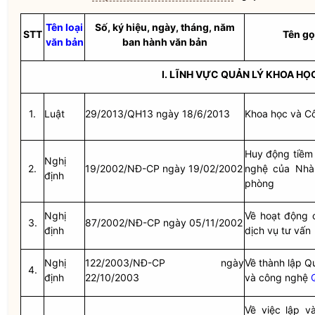
Tên loại
Số, ký hiệu, ngày, tháng, năm
STT
Tên gọ
văn bản
ban hành văn bản
I. LĨNH VỰC QUẢN LÝ KHOA H
1.
Luật
29/2013/QH13 ngày 18/6/2013
Khoa học và C
Huy động tiềm
Nghị
2.
19/2002/NĐ-CP ngày 19/02/2002
nghệ của
Nhà
định
phòng
Nghị
Về hoạt động 
3.
87/2002/NĐ-CP ngày 05/11/2002
định
dịch vụ tư vấn
Nghị
122/2003/NĐ-CP ngày
Về thành lập Q
4.
định
22/10/2003
và công nghệ
Về việc lập v