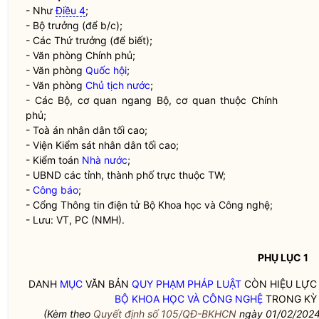
- Như
Điều 4
;
-
Bộ trưởng
(để b/c);
- Các Thứ trưởng (để biết);
- Văn phòng Chính phủ;
- Văn phòng
Quốc hội
;
- Văn phòng
Chủ tịch nước
;
- Các Bộ, cơ quan ngang Bộ, cơ quan thuộc Chính
phủ;
- Toà án nhân dân tối cao;
- Viện Kiểm sát nhân dân tối cao;
- Kiểm toán
Nhà nước
;
- UBND các tỉnh, thành phố trực thuộc TW;
-
Công báo
;
- Cổng Thông tin điện tử
Bộ Khoa học và Công nghệ
;
- Lưu: VT, PC (NMH).
PHỤ LỤC 1
DANH
MỤC
VĂN BẢN
QUY PHẠM PHÁP LUẬT
CÒN HIỆU LỰC
BỘ KHOA HỌC VÀ CÔNG NGHỆ
TRONG KỲ 
(Kèm theo
Quyết định số 105/QĐ-BKHCN
ngày 01/02/202