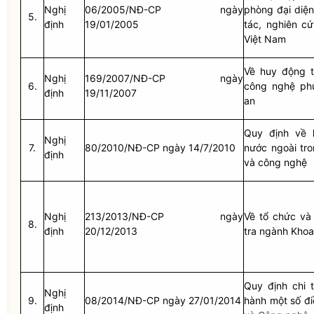
Nghị
06/2005/NĐ-CP ngày
phòng đại diệ
5.
định
19/01/2005
tác, nghiên c
Việt Nam
Về huy động t
Nghị
169/2007/NĐ-CP ngày
6.
công nghệ p
định
19/11/2007
an
Quy định về 
Nghị
7.
80/2010/NĐ-CP ngày 14/7/2010
nước ngoài tr
định
và công nghệ
Nghị
213/2013/NĐ-CP ngày
Về tổ chức và
8.
định
20/12/2013
tra ngành Kho
Quy định chi 
Nghị
9.
08/2014/NĐ-CP ngày 27/01/2014
hành một số đ
định