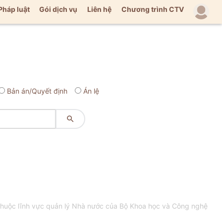
Pháp luật
Gói dịch vụ
Liên hệ
Chương trình CTV
Bản án/Quyết định
Án lệ

huộc lĩnh vực quản lý Nhà nước của Bộ Khoa học và Công nghệ