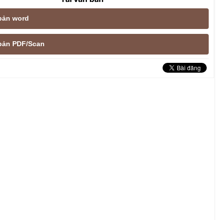
 bản word
e bản PDF/Scan