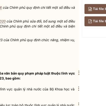
16
của Chính phủ quy định chi tiết một số điều và
Tải file
Tải fil
2020
của Chính phủ sửa đổi, bổ sung một số điều
hính phủ quy định chi tiết một số điều và biện
 của Chính phủ quy định chức năng, nhiệm vụ,
⋮
óa văn bản quy phạm pháp luật
thuộc lĩnh vực
23, bao gồm:
⋮
 lĩnh vực
quản lý nhà nước
của
Bộ Khoa học và
⋮
iệu lực toàn bộ thuộc lĩnh vực
quản lý nhà nước