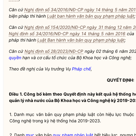
Căn cứ
Nghị định số 34/2016/NĐ-CP ngày 14 tháng 5 năm 20
biện pháp thi hành
Luật ban hành văn bản quy phạm pháp luật
;
Căn cứ
Nghị định số 154/2020/NĐ-CP ngày 31 tháng 12 năm 
Nghị định số 34/2016/NĐ-CP ngày 14 tháng 5 năm 2016
của C
pháp thi hành
Luật Ban hành văn bản quy phạm pháp luật
;
Căn cứ
Nghị định số 28/2023/NĐ-CP
ngày 02 tháng 6 năm 2023
quyền
hạn và cơ cấu tổ chức của
Bộ Khoa học và Công nghệ
;
Theo đề nghị của Vụ trưởng Vụ
Pháp chế
,
QUYẾT ĐỊNH:
Điều 1.
Công bố kèm theo Quyết định này kết quả
hệ thống h
quản lý nhà nước
của
Bộ Khoa học và Công nghệ
kỳ 2019-20
1. Danh
mục
văn bản
quy phạm pháp luật
còn hiệu lực thuộc
Công nghệ
trong kỳ hệ thống hóa 2019-2023.
2. Danh
mục
văn bản
quy phạm pháp luật
hết hiệu lực, ngưng h