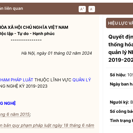
n liên quan
+
-
A
A
HIỆU LỰC V
ÒA XÃ HỘI CHỦ NGHĨA VIỆT NAM
Độc lập - Tự do - Hạnh phúc
Quyết đị
---------------
thống hóa
quản lý N
Hà Nội, ngày 01 tháng 02 năm 2024
2019-20
Số hiệu:
10
PHẠM PHÁP LUẬT
THUỘC LĨNH VỰC
QUẢN LÝ
Ngày ban h
ÔNG NGHỆ
KỲ 2019-2023
Người ký:
B
NG NGHỆ
Số công bá
áng 6 năm 2015
;
Tình trạng 
văn bản quy phạm pháp luật ngày 18 tháng 6 năm