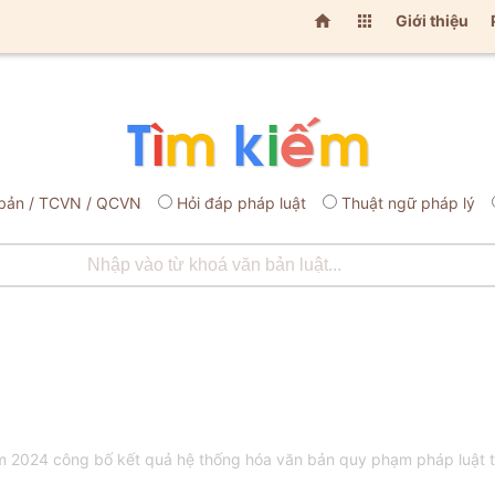


Giới thiệu
bản / TCVN / QCVN
Hỏi đáp pháp luật
Thuật ngữ pháp lý
2024 công bố kết quả hệ thống hóa văn bản quy phạm pháp luật t