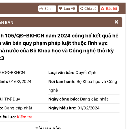
Bản in
Lưu VB
Chia sẻ
Báo lỗi

ĂN BẢN
nh 105/QĐ-BKHCN năm 2024 công bố kết quả hệ
 văn bản quy phạm pháp luật thuộc lĩnh vực
hà nước của Bộ Khoa học và Công nghệ thời kỳ
23
5/QĐ-BKHCN
Loại văn bản:
Quyết định
ành:
01/02/2024
Nơi ban hành:
Bộ Khoa học và Công
nghệ
ùi Thế Duy
Ngày công báo:
Đang cập nhật
o:
Đang cập nhật
Ngày hiệu lực:
01/02/2024
hiệu lực:
Kiểm tra
Tải văn bản