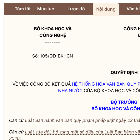
Tóm tắt
Mục lục
Lược đồ
Văn bả
Nội dung
BỘ KHOA HỌC VÀ
CỘNG H
CÔNG NGHỆ
-------
Số: 105/QĐ-BKHCN
QUYẾT ĐỊNH
VỀ VIỆC CÔNG BỐ KẾT QUẢ
HỆ THỐNG HÓA VĂN BẢN QUY 
NHÀ NƯỚC
CỦA
BỘ KHOA HỌC VÀ C
BỘ TRƯỞNG
BỘ KHOA HỌC VÀ CÔ
Căn cứ
Luật Ban hành văn bản quy phạm pháp luật ngày 22 th
Căn cứ
Luật sửa đổi, bổ sung một số điều của Luật Ban hành 
2020
;