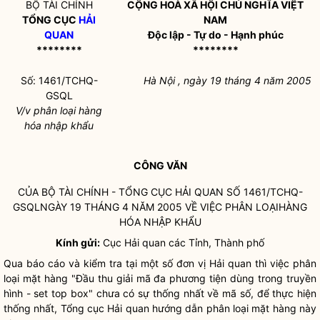
BỘ TÀI CHÍNH
CỘNG HOÀ XÃ HỘI CHỦ NGHĨA VIỆT
TỔNG CỤC
HẢI
NAM
QUAN
Độc lập - Tự do - Hạnh phúc
********
********
Số: 1461/TCHQ-
Hà Nội , ngày 19 tháng 4 năm 2005
GSQL
V/v phân loại hàng
hóa nhập khẩu
CÔNG VĂN
CỦA BỘ TÀI CHÍNH - TỔNG CỤC
HẢI QUAN
SỐ 1461/TCHQ-
GSQLNGÀY 19 THÁNG 4 NĂM 2005 VỀ VIỆC PHÂN LOẠIHÀNG
HÓA NHẬP KHẨU
Kính gửi:
Cục
Hải quan
các Tỉnh, Thành phố
Qua báo cáo và kiểm tra tại một số đơn vị
Hải quan
thì việc phân
loại mặt hàng "Đầu thu giải mã đa phương tiện dùng trong truyền
hình - set top box" chưa có sự thống nhất về mã số, để thực hiện
thống nhất, Tổng cục
Hải quan
hướng dẫn phân loại mặt hàng này