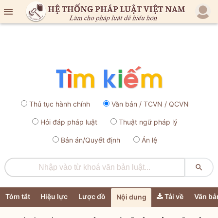

Thủ tục hành chính
Văn bản / TCVN / QCVN
Hỏi đáp pháp luật
Thuật ngữ pháp lý
Bản án/Quyết định
Án lệ

Tóm tắt
Hiệu lực
Lược đồ
Tải về
Văn bả
Nội dung