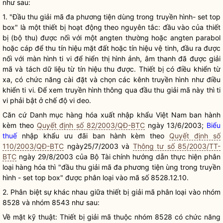
như
sau:
1. "Đầu thu giải mã đa phương tiện dùng trong truyền hình- set top
box" là một thiết bị hoạt động theo nguyên tắc: đầu vào của thiết
bị (bộ thu) được nối với một angten thường hoặc angten parabol
hoặc cáp để thu tín hiệu mặt đất hoặc tín hiệu vệ tinh, đầu ra được
nối với màn hình ti vi để hiển thị hình ảnh, âm thanh đã được giải
mã và tách dữ liệu từ tín hiệu thu được. Thiết bị có điều khiển từ
xa, có chức năng cài đặt và chọn các kênh truyền hình như điều
khiển ti vi. Để xem truyền hình thông qua đầu thu giải mã này thì ti
vi phải bật ở chế độ vi deo.
Căn cứ Danh mục hàng hóa xuất nhập khẩu Việt Nam ban hành
kèm theo
Quyết định số 82/2003/QĐ-BTC
ngày 13/6/2003;
Biểu
thuế
nhập khẩu ưu đãi ban hành kèm theo
Quyết định số
110/2003/QĐ-BTC
ngày25/7/2003 và
Thông tư số 85/2003/TT-
BTC
ngày 29/8/2003 của Bộ Tài chính hướng dẫn thực hiện phân
loại hàng hóa thì "đầu thu giải mã đa phương tiện ùng trong truyền
hình - set top box" được phân loại vào mã số 8528.12.10.
2. Phân biệt sự khác nhau giữa thiết bị giải mã phân loại vào nhóm
8528 và nhóm 8543
như
sau:
Về mặt kỹ thuật: Thiết bị giải mã thuộc nhóm 8528 có chức năng