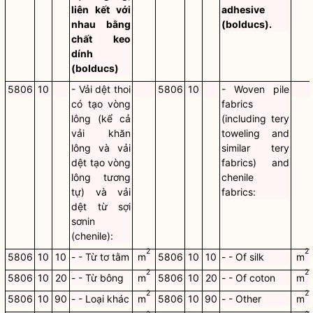
liên kết với
adhesive
nhau bằng
(bolducs).
chất keo
dính
(bolducs)
5806
10
- Vải dệt thoi
5806
10
- Woven pile
có tạo vòng
fabrics
lông (kể cả
(including tery
vải khăn
toweling and
lông và vải
similar tery
dệt tạo vòng
fabrics) and
lông tương
chenile
tự) và vải
fabrics:
dệt từ sợi
sơnin
(chenile):
2
2
5806
10
10
- - Từ tơ tằm
m
5806
10
10
- - Of silk
m
2
2
5806
10
20
- - Từ bông
m
5806
10
20
- - Of coton
m
2
2
5806
10
90
- - Loại khác
m
5806
10
90
- - Other
m