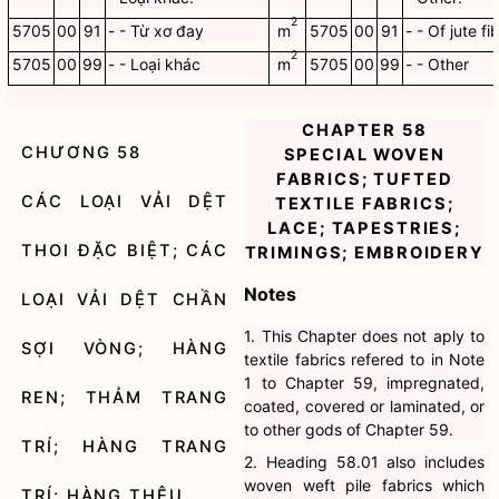
2
5705
00
91
- - Từ xơ đay
m
5705
00
91
- - Of jute fi
2
5705
00
99
- - Loại khác
m
5705
00
99
- - Other
CHAPTER 58
CHƯƠNG 58
SPECIAL WOVEN
FABRICS; TUFTED
CÁC LOẠI VẢI DỆT
TEXTILE FABRICS;
LACE; TAPESTRIES;
THOI ĐẶC BIỆT; CÁC
TRIMINGS; EMBROIDERY
Notes
LOẠI VẢI DỆT CHẦN
1. This Chapter does not aply to
SỢI VÒNG; HÀNG
textile fabrics refered to in Note
1 to Chapter 59, impregnated,
REN; THẢM TRANG
coated, covered or laminated, or
to other gods of Chapter 59.
TRÍ; HÀNG TRANG
2. Heading 58.01 also includes
woven weft pile fabrics which
TRÍ; HÀNG THÊU