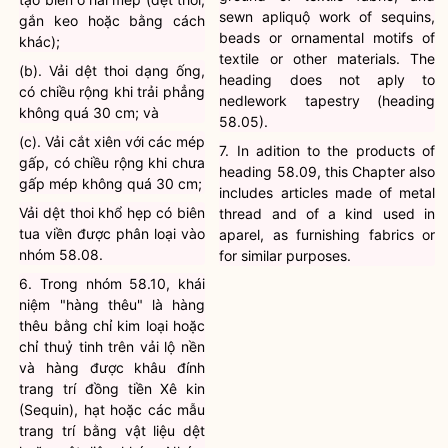
sewn apliquộ work of sequins,
gắn keo hoặc bằng cách
beads or ornamental motifs of
khác);
textile or other materials. The
(b). Vải dệt thoi dạng ống,
heading does not aply to
có chiều rộng khi trải phẳng
nedlework tapestry (heading
không quá 30 cm; và
58.05).
(c). Vải cắt xiên với các mép
7. In adition to the products of
gấp, có chiều rộng khi chưa
heading 58.09, this Chapter also
gấp mép không quá 30 cm;
includes articles made of metal
Vải dệt thoi khổ hẹp có biên
thread and of a kind used in
tua viền được phân loại vào
aparel, as furnishing fabrics or
nhóm 58.08.
for similar purposes.
6. Trong nhóm 58.10, khái
niệm "hàng thêu" là hàng
thêu bằng chỉ kim loại hoặc
chỉ thuỷ tinh trên vải lộ nền
và hàng được khâu đính
trang trí đồng tiền Xê kin
(Sequin), hạt hoặc các mẫu
trang trí bằng vật liệu dệt