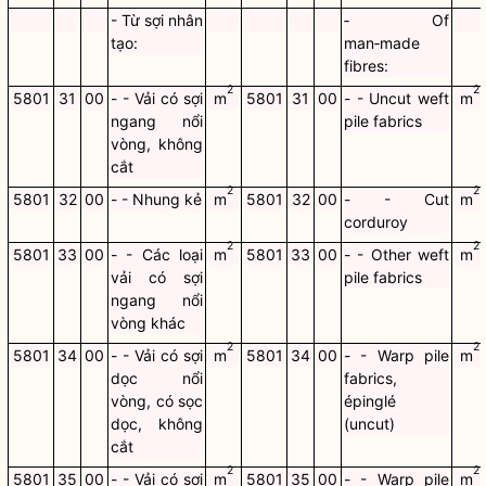
- Từ sợi nhân
‑ Of
tạo:
man‑made
fibres:
2
2
5801
31
00
- - Vải có sợi
m
5801
31
00
- - Uncut weft
m
ngang nổi
pile fabrics
vòng, không
cắt
2
2
5801
32
00
- - Nhung kẻ
m
5801
32
00
- - Cut
m
corduroy
2
2
5801
33
00
- - Các loại
m
5801
33
00
- - Other weft
m
vải có sợi
pile fabrics
ngang nổi
vòng khác
2
2
5801
34
00
- - Vải có sợi
m
5801
34
00
- - Warp pile
m
dọc nổi
fabrics,
vòng, có sọc
épinglé
dọc, không
(uncut)
cắt
2
2
5801
35
00
- - Vải có sợi
m
5801
35
00
- - Warp pile
m