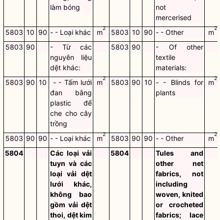
làm bóng
not
mercerised
2
2
5803
10
90
- - Loại khác
m
5803
10
90
- - Other
m
5803
90
- Từ các
5803
90
- Of other
nguyên liệu
textile
dệt khác:
materials:
2
2
5803
90
10
- - Tấm lưới
m
5803
90
10
- - Blinds for
m
đan bằng
plants
plastic để
che cho cây
trồng
2
2
5803
90
90
- - Loại khác
m
5803
90
90
- - Other
m
5804
Các loại vải
5804
Tules and
tuyn và các
other net
loại vải dệt
fabrics, not
lưới khác,
including
không bao
woven, knited
gồm vải dệt
or crocheted
thoi, dệt kim
fabrics; lace