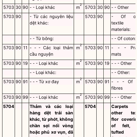
2
5703
30
90
- - Loại khác
m
5703
30
90
- - Other
5703
90
- Từ các nguyên liệu
5703
90
- Of ot
dệt khác:
textile
materials:
- - Từ bông:
- - Of coton:
2
5703
90
11
- - - Các loại thảm
m
5703
90
11
- - - Pra
cầu nguyện
mats
2
5703
90
19
- - - Loại khác
m
5703
90
19
- - - Other
- - Loại khác:
- - Other:
2
5703
90
91
- - - Từ xơ đay
m
5703
90
91
- - - Of j
fibres
2
5703
90
99
- - - Loại khác
m
5703
90
99
- - - Other
5704
Thảm và các loại
5704
Carpets 
hàng dệt trải sàn
other text
khác, từ phớt, không
flor coveri
chần sợi nổi vòng
of felt, 
hoặc phủ xơ vụn, đã
tufted 