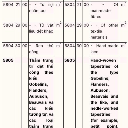
2
2
5804
21
00
- - Từ sợi
m
5804
21
00
- - Of
m
nhân tạo
man‑made
fibres
2
2
5804
29
00
- - Từ vật
m
5804
29
00
- - Of other
m
liệu dệt khác
textile
materials
2
2
5804
30
00
- Ren thủ
m
5804
30
00
- Hand‑made
m
công
lace
5805
Thảm trang
5805
Hand‑woven
trí dệt thủ
tapestries of
công theo
the type
kiểu
Gobelins,
Gobelins,
Flanders,
Flanders,
Aubuson,
Aubuson,
Beauvais and
Beauvais và
the like, and
các kiểu
nedle‑worked
tương tự, và
tapestries
các loại
(for example,
thảm trang
petit point,