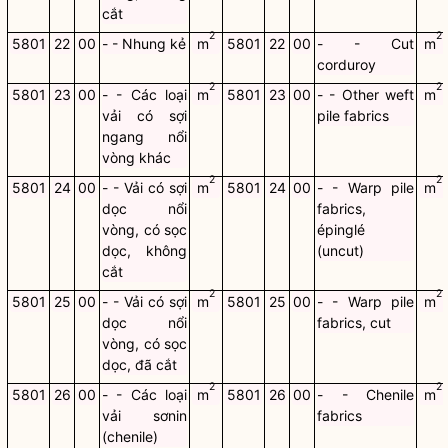
cắt
2
2
5801
22
00
- - Nhung kẻ
m
5801
22
00
- - Cut
m
corduroy
2
2
5801
23
00
- - Các loại
m
5801
23
00
- - Other weft
m
vải có sợi
pile fabrics
ngang nổi
vòng khác
2
2
5801
24
00
- - Vải có sợi
m
5801
24
00
- - Warp pile
m
dọc nổi
fabrics,
vòng, có sọc
épinglé
dọc, không
(uncut)
cắt
2
2
5801
25
00
- - Vải có sợi
m
5801
25
00
- - Warp pile
m
dọc nổi
fabrics, cut
vòng, có sọc
dọc, đã cắt
2
2
5801
26
00
- - Các loại
m
5801
26
00
- - Chenile
m
vải sơnin
fabrics
(chenile)