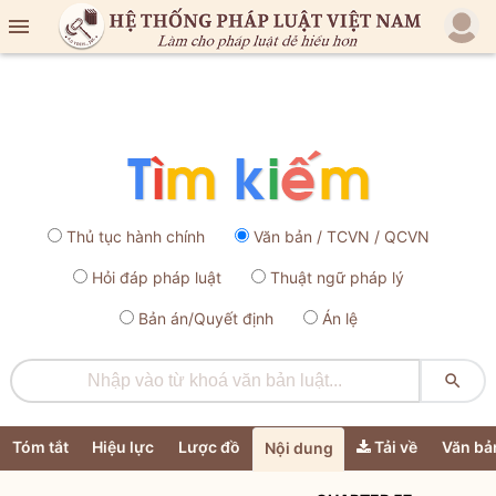

Thủ tục hành chính
Văn bản / TCVN / QCVN
Hỏi đáp pháp luật
Thuật ngữ pháp lý
Bản án/Quyết định
Án lệ

Tóm tắt
Hiệu lực
Lược đồ
Tải về
Văn bả
Nội dung