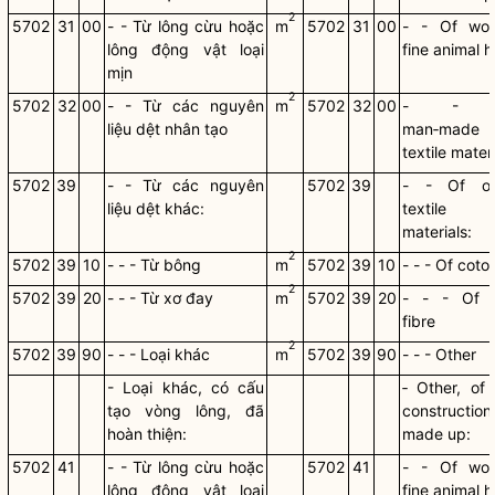
2
5702
31
00
- - Từ lông cừu hoặc
m
5702
31
00
- - Of wol
lông động vật loại
fine animal h
mịn
2
5702
32
00
- - Từ các nguyên
m
5702
32
00
- - 
liệu dệt nhân tạo
man‑made
textile mater
5702
39
- - Từ các nguyên
5702
39
- - Of ot
liệu dệt khác:
textile
materials:
2
5702
39
10
- - - Từ bông
m
5702
39
10
- - - Of coto
2
5702
39
20
- - - Từ xơ đay
m
5702
39
20
- - - Of j
fibre
2
5702
39
90
- - - Loại khác
m
5702
39
90
- - - Other
- Loại khác, có cấu
‑ Other, of 
tạo vòng lông, đã
construction
hoàn thiện:
made up:
5702
41
- - Từ lông cừu hoặc
5702
41
- - Of wol
lông động vật loại
fine animal ha