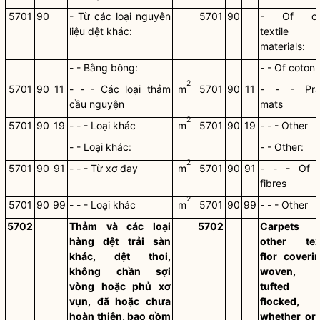
5701
90
- Từ các loại nguyên
5701
90
- Of ot
liệu dệt khác:
textile
materials:
- - Bằng bông:
- - Of coton:
2
5701
90
11
- - - Các loại thảm
m
5701
90
11
- - - Pra
cầu nguyện
mats
2
5701
90
19
- - - Loại khác
m
5701
90
19
- - - Other
- - Loại khác:
- - Other:
2
5701
90
91
- - - Từ xơ đay
m
5701
90
91
- - - Of j
fibres
2
5701
90
99
- - - Loại khác
m
5701
90
99
- - - Other
5702
Thảm và các loại
5702
Carpets 
hàng dệt trải sàn
other text
khác, dệt thoi,
flor coveri
không chần sợi
woven, 
vòng hoặc phủ xơ
tufted 
vụn, đã hoặc chưa
flocked,
hoàn thiện, bao gồm
whether or 