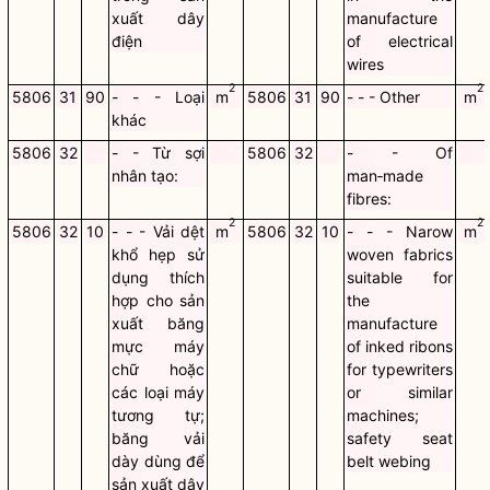
xuất dây
manufacture
điện
of electrical
wires
2
2
5806
31
90
- - - Loại
m
5806
31
90
- - - Other
m
khác
5806
32
- - Từ sợi
5806
32
- - Of
nhân tạo:
man‑made
fibres:
2
2
5806
32
10
- - - Vải dệt
m
5806
32
10
- - - Narow
m
khổ hẹp sử
woven fabrics
dụng thích
suitable for
hợp cho sản
the
xuất băng
manufacture
mực máy
of inked ribons
chữ hoặc
for typewriters
các loại máy
or similar
tương tự;
machines;
băng vải
safety seat
dày dùng để
belt webing
sản xuất dây