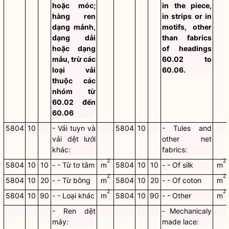
hoặc móc;
in the piece,
hàng ren
in strips or in
dạng mảnh,
motifs, other
dạng dải
than fabrics
hoặc dạng
of headings
mẫu, trừ các
60.02 to
loại vải
60.06.
thuộc các
nhóm từ
60.02 đến
60.06
5804
10
- Vải tuyn và
5804
10
- Tules and
vải dệt lưới
other net
khác:
fabrics:
2
2
5804
10
10
- - Từ tơ tằm
m
5804
10
10
- - Of silk
m
2
2
5804
10
20
- - Từ bông
m
5804
10
20
- - Of coton
m
2
2
5804
10
90
- - Loại khác
m
5804
10
90
- - Other
m
- Ren dệt
‑ Mechanicaly
máy:
made lace: