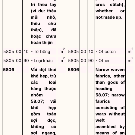
trí thêu tay
cros stitch),
(ví dụ: thêu
whether or
mũi nhỏ,
not made up.
thêu chữ
thập), đã
hoặc chưa
hoàn thiện
2
2
5805
00
10
- Từ bông
m
5805
00
10
- Of coton
m
2
2
5805
00
90
- Loại khác
m
5805
00
90
- Other
m
5806
Vải dệt thoi
5806
Narow woven
khổ hẹp, trừ
fabrics, other
các loại
than gods of
hàng thuộc
heading
nhóm
58.07; narow
58.07; vải
fabrics
khổ hẹp
consisting of
gồm toàn
warp without
sợi dọc,
weft
không có
asembled by
sợi ngang,
means of an