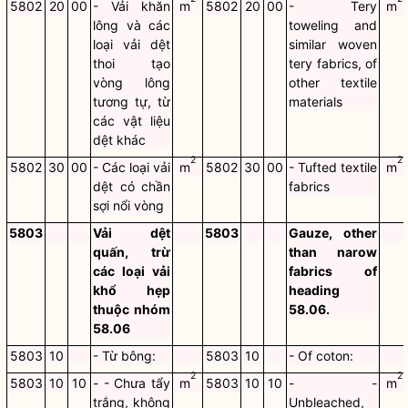
5802
20
00
- Vải khăn
m
5802
20
00
- Tery
m
lông và các
toweling and
loại vải dệt
similar woven
thoi tạo
tery fabrics, of
vòng lông
other textile
tương tự, từ
materials
các vật liệu
dệt khác
2
2
5802
30
00
- Các loại vải
m
5802
30
00
- Tufted textile
m
dệt có chần
fabrics
sợi nổi vòng
5803
Vải dệt
5803
Gauze, other
quấn, trừ
than narow
các loại vải
fabrics of
khổ hẹp
heading
thuộc nhóm
58.06.
58.06
5803
10
- Từ bông:
5803
10
- Of coton:
2
2
5803
10
10
- - Chưa tẩy
m
5803
10
10
- -
m
trắng, không
Unbleached,