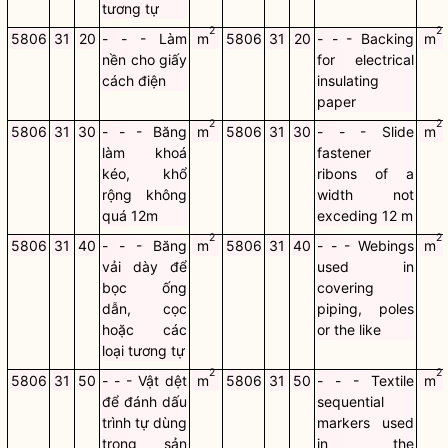
tương tự
2
2
5806
31
20
- - - Làm
m
5806
31
20
- - - Backing
m
nền cho giấy
for electrical
cách điện
insulating
paper
2
2
5806
31
30
- - - Băng
m
5806
31
30
- - - Slide
m
làm khoá
fastener
kéo, khổ
ribons of a
rộng không
width not
quá 12m
exceding 12 m
2
2
5806
31
40
- - - Băng
m
5806
31
40
- - - Webings
m
vải dày để
used in
bọc ống
covering
dẫn, cọc
piping, poles
hoặc các
or the like
loại tương tự
2
2
5806
31
50
- - - Vật dệt
m
5806
31
50
- - - Textile
m
để đánh dấu
sequential
trình tự dùng
markers used
trong sản
in the