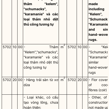
thảm "kelem",
made u
"schumacks",
including
"karamanie" và các
"Kelem",
loại thảm nhỏ dệt
"Schumacks
thủ công tương tự
"Karamanie
and simi
hand‑wove
rugs.
2
5702
10
00
- Thảm
m
5702
10
00
- "Kele
"Kelem","schumacks",
"Schumacks"
"karamanie" và các
"Karamanie"
loại thảm nhỏ dệt thủ
similar
công tương tự
hand‑woven
rugs
2
5702
20
00
- Hàng trải sàn từ xơ
m
5702
20
00
- Flor cover
dừa
of coco
fibres (coir)
- Loại khác, có cấu
‑ Other, of 
tạo vòng lông, chưa
construction
hoàn thiện:
not made up