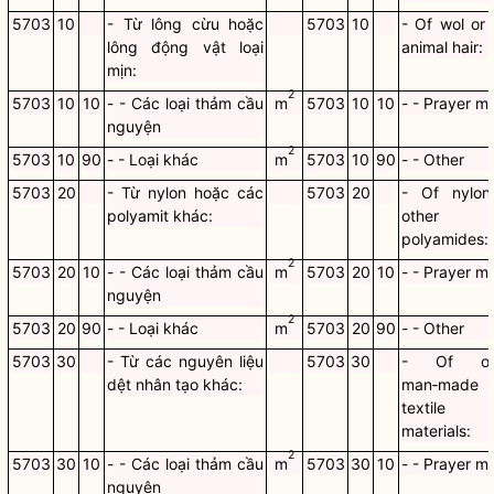
5703
10
- Từ lông cừu hoặc
5703
10
- Of wol or 
lông động vật loại
animal hair:
mịn:
2
5703
10
10
- - Các loại thảm cầu
m
5703
10
10
- - Prayer m
nguyện
2
5703
10
90
- - Loại khác
m
5703
10
90
- - Other
5703
20
- Từ nylon hoặc các
5703
20
- Of nylon
polyamit khác:
other
polyamides:
2
5703
20
10
- - Các loại thảm cầu
m
5703
20
10
- - Prayer m
nguyện
2
5703
20
90
- - Loại khác
m
5703
20
90
- - Other
5703
30
- Từ các nguyên liệu
5703
30
- Of ot
dệt nhân tạo khác:
man‑made
textile
materials:
2
5703
30
10
- - Các loại thảm cầu
m
5703
30
10
- - Prayer m
nguyện