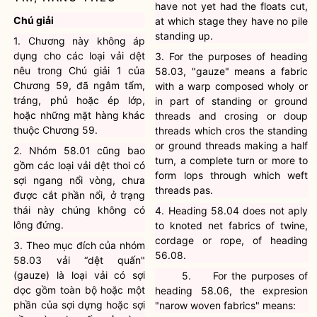
have not yet had the floats cut,
Chú giải
at which stage they have no pile
standing up.
1. Chương này không áp
dụng cho các loại vải dệt
3. For the purposes of heading
nêu trong Chú giải 1 của
58.03, "gauze" means a fabric
Chương 59, đã ngâm tẩm,
with a warp composed wholy or
tráng, phủ hoặc ép lớp,
in part of standing or ground
hoặc những mặt hàng khác
threads and crosing or doup
thuộc Chương 59.
threads which cros the standing
or ground threads making a half
2. Nhóm 58.01 cũng bao
turn, a complete turn or more to
gồm các loại vải dệt thoi có
form lops through which weft
sợi ngang nổi vòng, chưa
threads pas.
được cắt phần nổi, ở trạng
thái này chúng không có
4. Heading 58.04 does not aply
lông đứng.
to knoted net fabrics of twine,
cordage or rope, of heading
3. Theo mục đích của nhóm
56.08.
58.03 vải “dệt quấn"
(gauze) là loại vải có sợi
5.
For the purposes of
dọc gồm toàn bộ hoặc một
heading 58.06, the expresion
phần của sợi dựng hoặc sợi
"narow woven fabrics" means: