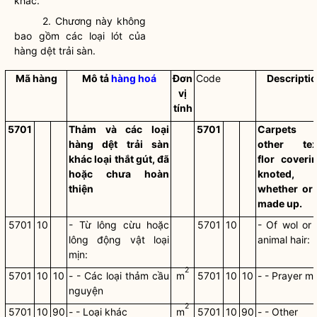
khác.
2. Chương này không
bao gồm các loại lót của
hàng dệt trải sàn.
Mã hàng
Mô tả
hàng hoá
Đơn
Code
Descripti
vị
tính
5701
Thảm và các loại
5701
Carpets 
hàng dệt trải sàn
other text
khác loại thắt gút, đã
flor coveri
hoặc chưa hoàn
knoted,
thiện
whether or 
made up.
5701
10
- Từ lông cừu hoặc
5701
10
- Of wol or 
lông động vật loại
animal hair:
mịn:
2
5701
10
10
- - Các loại thảm cầu
m
5701
10
10
- - Prayer m
nguyện
2
5701
10
90
- - Loại khác
m
5701
10
90
- - Other