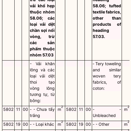
vải khổ hẹp
58.06; tufted
thuộc nhóm
textile fabrics,
58.06; các
other than
loại vải dệt
products of
chần sợi nổi
heading
vòng, trừ
57.03.
các sản
phẩm thuộc
nhóm 57.03
- Vải khăn
‑ Tery toweling
lông và các
and similar
loại vải dệt
woven tery
thoi tạo
fabrics, of
vòng lông
coton:
tương tự, từ
bông:
2
2
5802
11
00
- - Chưa tẩy
m
5802
11
00
- -
m
trắng
Unbleached
2
2
5802
19
00
- - Loại khác
m
5802
19
00
- - Other
m
2
2