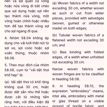
nền và sợi quấn cả vòng
(a) Woven fabrics of a width not
hoặc nửa vòng đi bắt chéo
exceding 30 cm, whether woven
qua sợi dựng hoặc sợi nền
as such or cut from wider
tạo thành nửa vòng, một
pieces, provided with selvedges
vòng hoàn chỉnh hoặc nhiều
(woven, gumed or otherwise
hơn để tạo thành vòng sợi
made) on both edges;
cho sợi ngang đi qua.
(b) Tubular woven fabrics of a
4. Nhóm 58.04 không áp
flatened width not exceding 30
dụng cho vải lưới thắt nút từ
cm; and
sợi xe, sợi coóc hoặc sợi
(c) Bias binding with folded
xoắn thừng, thuộc nhóm
edges, of a width when unfolded
56.08.
not exceding 30 cm.
5. Theo mục đích của nhóm
Narow woven fabrics with
58.06, cụm từ "vải dệt thoi
woven fringes are to be clasified
khổ hẹp" là:
in heading 58.08.
(a). Vải dệt thoi có khổ rộng
6. In heading 58.10, the
không quá 30 cm, hoặc
expresion "embroidery" means,
được dệt sẵn như thế hoặc
inter alia, embroidery with metal
được cắt từ những tấm
or glas thread on a visible
rộng hơn, với điều kiện đã
ground of textile fabric, and
tạo biên ở hai mép (dệt thoi,