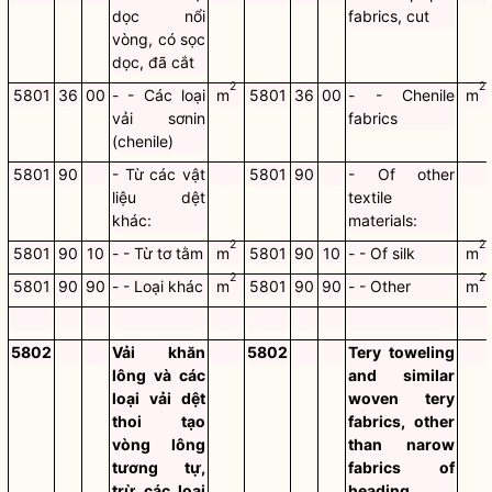
dọc nổi
fabrics, cut
vòng, có sọc
dọc, đã cắt
2
2
5801
36
00
- - Các loại
m
5801
36
00
- - Chenile
m
vải sơnin
fabrics
(chenile)
5801
90
- Từ các vật
5801
90
- Of other
liệu dệt
textile
khác:
materials:
2
2
5801
90
10
- - Từ tơ tằm
m
5801
90
10
- - Of silk
m
2
2
5801
90
90
- - Loại khác
m
5801
90
90
- - Other
m
5802
Vải khăn
5802
Tery toweling
lông và các
and similar
loại vải dệt
woven tery
thoi tạo
fabrics, other
vòng lông
than narow
tương tự,
fabrics of
trừ các loại
heading