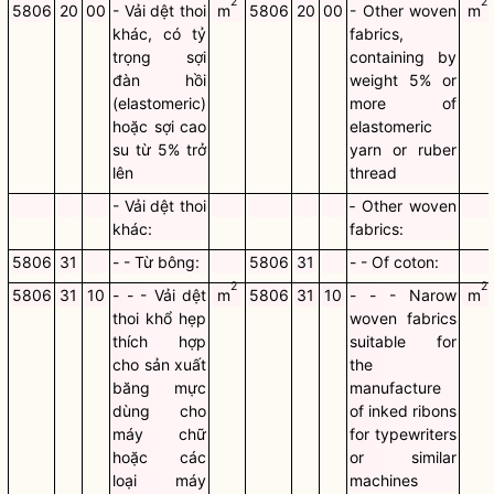
2
2
5806
20
00
- Vải dệt thoi
m
5806
20
00
- Other woven
m
khác, có tỷ
fabrics,
trọng sợi
containing by
đàn hồi
weight 5% or
(elastomeric)
more of
hoặc sợi cao
elastomeric
su từ 5% trở
yarn or ruber
lên
thread
- Vải dệt thoi
‑ Other woven
khác:
fabrics:
5806
31
- - Từ bông:
5806
31
- - Of coton:
2
2
5806
31
10
- - - Vải dệt
m
5806
31
10
- - - Narow
m
thoi khổ hẹp
woven fabrics
thích hợp
suitable for
cho sản xuất
the
băng mực
manufacture
dùng cho
of inked ribons
máy chữ
for typewriters
hoặc các
or similar
loại máy
machines