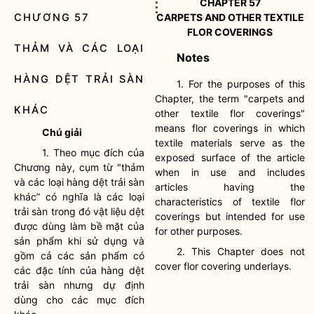
CHAPTER 57
⋮
CHƯƠNG 57
CARPETS AND OTHER TEXTILE
FLOR COVERINGS
THẢM VÀ CÁC LOẠI
Notes
HÀNG DỆT TRẢI SÀN
1. For the purposes of this
Chapter, the term "carpets and
KHÁC
other textile flor coverings"
means flor coverings in which
Chú giải
textile materials serve as the
1. Theo mục đích của
exposed surface of the article
Chương này, cụm từ "thảm
when in use and includes
và các loại hàng dệt trải sàn
articles having the
khác” có nghĩa là các loại
characteristics of textile flor
trải sàn trong đó vật liệu dệt
coverings but intended for use
được dùng làm bề mặt của
for other purposes.
sản phẩm khi sử dụng và
2. This Chapter does not
gồm cả các sản phẩm có
cover flor covering underlays.
các đặc tính của hàng dệt
trải sàn nhưng dự định
dùng cho các mục đích