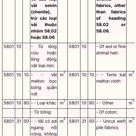
vải sơnin
fabrics, other
(chenile),
than fabrics
trừ các loại
of heading
vải thuộc
58.02 or
nhóm 58.02
58.06.
hoặc 58.06
5801
10
- Từ lông
5801
10
- Of wol or fine
cừu hoặc
animal hair:
lông động
vật loại mịn:
2
2
5801
10
10
- - Vải
m
5801
10
10
- - Tenis bal
m
melton bọc
melton cloth
bóng quần
vợt
2
2
5801
10
90
- - Loại khác
m
5801
10
90
- - Other
m
- Từ bông:
‑ Of coton:
2
2
5801
21
00
- - Vải có sợi
m
5801
21
00
- - Uncut weft
m
ngang nổi
pile fabrics
vòng, không