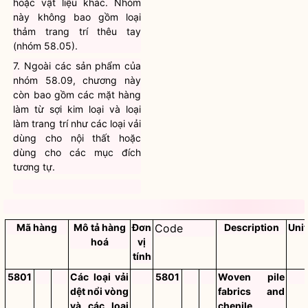
hoặc vật liệu khác. Nhóm
này không bao gồm loại
thảm trang trí thêu tay
(nhóm 58.05).
7. Ngoài các sản phẩm của
nhóm 58.09, chương này
còn bao gồm các mặt hàng
làm từ sợi kim loại và loại
làm trang trí như các loại vải
dùng cho nội thất hoặc
dùng cho các mục đích
tương tự.
Mã hàng
Mô tả hàng
Đơn
Code
Description
Unit
hoá
vị
tính
5801
Các loại vải
5801
Woven pile
dệt nổi vòng
fabrics and
và các loại
chenile