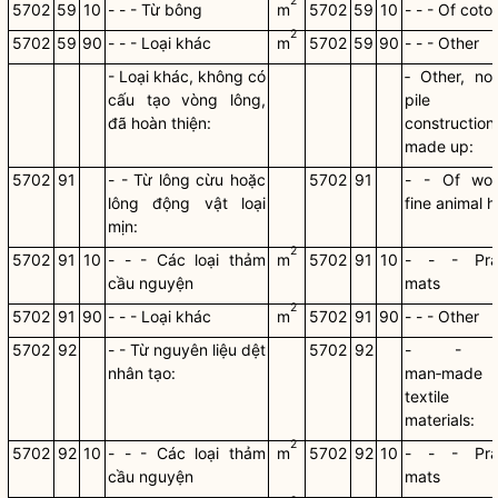
2
5702
59
10
- - - Từ bông
m
5702
59
10
- - - Of coto
2
5702
59
90
- - - Loại khác
m
5702
59
90
- - - Other
- Loại khác, không có
‑ Other, no
cấu tạo vòng lông,
pile
đã hoàn thiện:
construction
made up:
5702
91
- - Từ lông cừu hoặc
5702
91
- - Of wol
lông động vật loại
fine animal ha
mịn:
2
5702
91
10
- - - Các loại thảm
m
5702
91
10
- - - Pra
cầu nguyện
mats
2
5702
91
90
- - - Loại khác
m
5702
91
90
- - - Other
5702
92
- - Từ nguyên liệu dệt
5702
92
- - 
nhân tạo:
man‑made
textile
materials:
2
5702
92
10
- - - Các loại thảm
m
5702
92
10
- - - Pra
cầu nguyện
mats