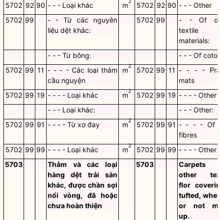
2
5702
92
90
- - - Loại khác
m
5702
92
90
- - - Other
5702
99
- - Từ các nguyên
5702
99
- - Of ot
liệu dệt khác:
textile
materials:
- - - Từ bông:
- - - Of coto
2
5702
99
11
- - - - Các loại thảm
m
5702
99
11
- - - - Pra
cầu nguyện
mats
2
5702
99
19
- - - - Loại khác
m
5702
99
19
- - - - Other
- - - Loại khác:
- - - Other:
2
5702
99
91
- - - - Từ xơ đay
m
5702
99
91
- - - - Of 
fibres
2
5702
99
99
- - - - Loại khác
m
5702
99
99
- - - - Other
5703
Thảm và các loại
5703
Carpets 
hàng dệt trải sàn
other text
khác, được chần sợi
flor coveri
nổi vòng, đã hoặc
tufted, whe
chưa hoàn thiện
or not m
up.