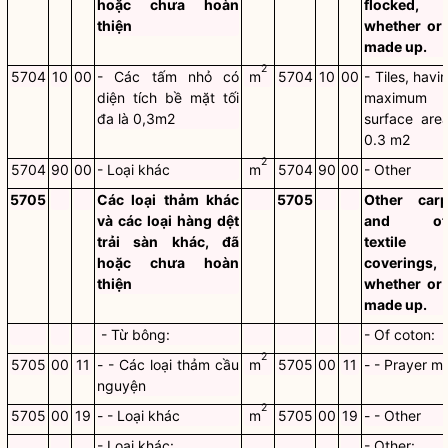
hoặc chưa hoàn
flocked,
thiện
whether or 
made up.
2
5704
10
00
- Các tấm nhỏ có
m
5704
10
00
- Tiles, havi
diện tích bề mặt tối
maximum
đa là 0,3m2
surface are
0.3 m2
2
5704
90
00
- Loại khác
m
5704
90
00
- Other
5705
Các loại thảm khác
5705
Other carp
và các loại hàng dệt
and oth
trải sàn khác, đã
textile f
hoặc chưa hoàn
coverings,
thiện
whether or 
made up.
- Từ bông:
- Of coton:
2
5705
00
11
- - Các loại thảm cầu
m
5705
00
11
- - Prayer m
nguyện
2
5705
00
19
- - Loại khác
m
5705
00
19
- - Other
- Loại khác:
- Other: