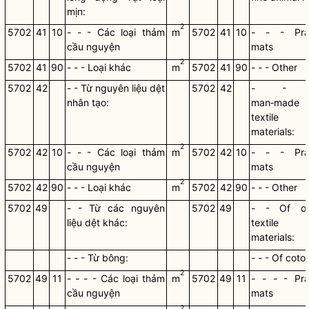
mịn:
2
5702
41
10
- - - Các loại thảm
m
5702
41
10
- - - Pra
cầu nguyện
mats
2
5702
41
90
- - - Loại khác
m
5702
41
90
- - - Other
5702
42
- - Từ nguyên liệu dệt
5702
42
- - 
nhân tạo:
man‑made
textile
materials:
2
5702
42
10
- - - Các loại thảm
m
5702
42
10
- - - Pra
cầu nguyện
mats
2
5702
42
90
- - - Loại khác
m
5702
42
90
- - - Other
5702
49
- - Từ các nguyên
5702
49
- - Of ot
liệu dệt khác:
textile
materials:
- - - Từ bông:
- - - Of coto
2
5702
49
11
- - - - Các loại thảm
m
5702
49
11
- - - - Pra
cầu nguyện
mats
2