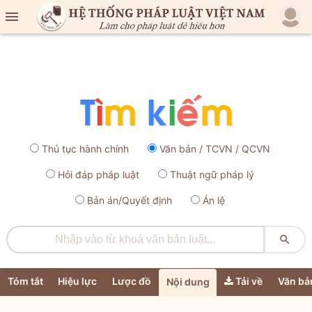

Thủ tục hành chính
Văn bản / TCVN / QCVN
Hỏi đáp pháp luật
Thuật ngữ pháp lý
Bản án/Quyết định
Án lệ

Tóm tắt
Hiệu lực
Lược đồ
Tải về
Văn bả
Nội dung