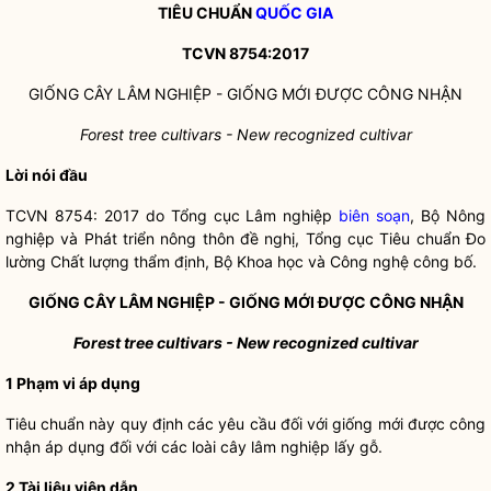
TIÊU CHUẨN
QUỐC GIA
TCVN 8754:2017
GIỐNG CÂY LÂM NGHIỆP - GIỐNG MỚI ĐƯỢC CÔNG NHẬN
Forest tree
cu
l
tivars
-
New recognized
cultivar
Lời nói đầu
TCVN 8754: 2017 do Tổng cục Lâm nghiệp
biên soạn
, Bộ Nông
nghiệp và Phát triển nông thôn đề nghị, Tổng cục Tiêu chuẩn Đo
lường Chất lượng thẩm định, Bộ Khoa học và Công nghệ công bố.
GIỐNG CÂY LÂM NGHIỆP -
GIỐNG MỚI ĐƯỢC CÔNG NHẬN
Forest tree
cu
l
tivars
-
New recognized
cultivar
1
Phạm vi áp dụng
Tiêu chuẩn này quy định các yêu cầu đối với giống mới được công
nhận áp dụng đối với các loài cây lâm nghiệp lấy gỗ.
2
Tài liệu viện dẫn