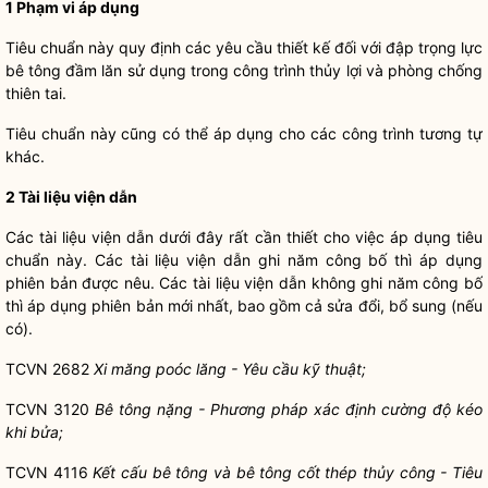
1
Phạm v
i
áp dụng
Tiêu chuẩn này quy định các yêu cầu thiết kế đối với đập trọng lực
bê tông đầm lăn sử dụng trong công trình thủy lợi và phòng chống
thiên tai.
Tiêu chuẩn này cũng có thể áp dụng cho các công trình tương tự
khác.
2
Tà
i
liệu viện d
ẫn
Các tài liệu viện dẫn dưới đây rất cần thiết cho việc áp dụng tiêu
chuẩn này. Các tài liệu viện dẫn ghi năm công bố thì áp dụng
phiên bản được nêu. Các tài liệu viện dẫn không ghi năm công bố
thì áp dụng phiên bản mới nhất, bao gồm cả sửa đổi, bổ sung (nếu
có).
TCVN 2682
Xi măng po
ó
c lăng - Yêu cầu kỹ thuật;
TCVN 3120
Bê tông nặng - Phương pháp xác định cường độ kéo
khi bửa;
TCVN 4116
Kết cấu bê tông và bê tông cốt thép thủy công - Tiêu