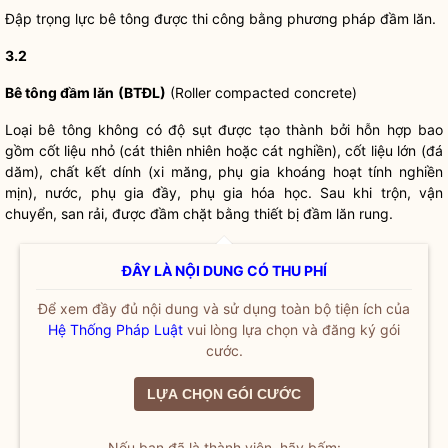
Đập trọng lực bê tông được thi công bằng phương pháp đầm lăn.
3.2
Bê tông
đ
ầm lăn
(BTĐL)
(Roller compacted concrete)
Loại bê tông không có độ sụt được tạo thành bởi hỗn hợp bao
gồm cốt liệu nhỏ (cát thiên nhiên hoặc cát nghiền), cốt liệu lớn (đá
dăm), chất kết dính (xi măng, phụ gia khoáng hoạt tính nghiền
mịn), nước, phụ gia đầy, phụ gia hóa học. Sau khi trộn, vận
chuyển, san rải, được đầm chặt bằng thiết bị đầm lăn rung.
ĐÂY LÀ NỘI DUNG CÓ THU PHÍ
Để xem đầy đủ nội dung và sử dụng toàn bộ tiện ích của
Hệ Thống Pháp Luật
vui lòng lựa chọn và đăng ký gói
cước.
LỰA CHỌN GÓI CƯỚC
Nếu bạn đã là thành viên, hãy bấm: