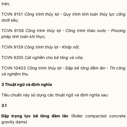
tràn;
TCVN 9151
Công trình thủy lợi - Quy trình tính toán thủy l
ự
c cống
dưới sâu;
TCVN 9158
Công trình thủy lợi - Công trình tháo nước - Phương
pháp tính toán kh
í
thực;
TCVN 9159
Công trình thủy lợi - Khớp nối;
TCVN 9205
Cát nghiền cho bê tông và vữa;
TCVN 10403
Công trình thủy lợi - Đập bê tông đầm lăn - Thi công
và nghiệm thu.
3
Thuật ngữ và định nghĩa
Tiêu chuẩn này sử dụng các thuật ngữ và định nghĩa sau:
3.1
Đập trọng lực bê tông đầm lăn
(Roller compacted concrete
gravity dams)