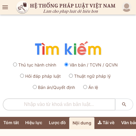

Thủ tục hành chính
Văn bản / TCVN / QCVN
Hỏi đáp pháp luật
Thuật ngữ pháp lý
Bản án/Quyết định
Án lệ

Tóm tắt
Hiệu lực
Lược đồ
Tải về
Văn bả
Nội dung