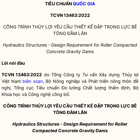
TIÊU CHUẨN
QUỐC GIA
TCVN 13463:2022
CÔNG TRÌNH THỦY LỢI YÊU CẦU THIẾT KẾ ĐẬP TRỌNG LỰC BÊ
TÔNG ĐẦM LĂN
Hydraulics Structures - Design Requirement for Roller Compacted
Concrete
Gravity Dams
Lời nói đ
ầu
TCVN 13463:2022
do Tổng Công ty Tư vấn Xây dựng Thủy lợi
Việt Nam
biên soạn
, Bộ Nông nghiệp và Phát triển nông thôn đề
nghị, Tổng cục Tiêu chuẩn Đo lường Chất lượng thẩm định, Bộ
Khoa học và Công nghệ công bố.
CÔNG TRÌNH THỦY LỢI YÊU C
Ầ
U THIẾT K
Ế
ĐẬP TRỌNG LỰC BÊ
TÔNG Đ
Ầ
M LĂN
Hydraulics Structures - Design Requirement for Roller
Compacted Concrete
Gravity Dams