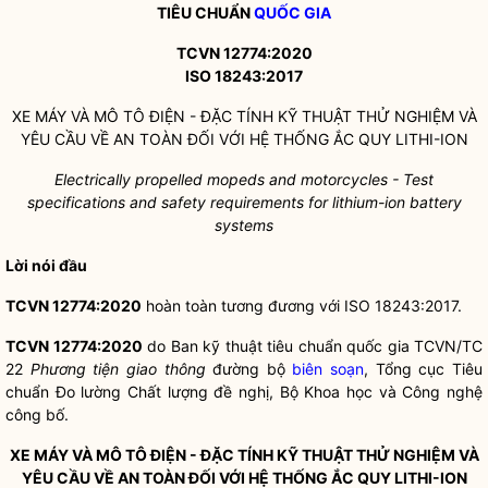
TIÊU CHUẨN
QUỐC GIA
TCVN 12774:2020
ISO 18243:2017
XE MÁY VÀ MÔ TÔ ĐIỆN - ĐẶC TÍNH KỸ THUẬT THỬ NGHIỆM VÀ
YÊU CẦU VỀ AN TOÀN ĐỐI VỚI HỆ THỐNG ẮC QUY LITHI-ION
Electrically propelled mopeds and motorcycles - Test
specifications and safety requirements for lithium-ion battery
systems
Lời nói đầu
TCVN 12774:2020
hoàn toàn tương đương với ISO 18243:2017.
TCVN 12774:2020
do Ban kỹ thuật tiêu chuẩn
quốc gia
TCVN/TC
22
Phương tiện giao thông
đường bộ
biên soạn
, Tổng cục Tiêu
chuẩn Đo lường Chất lượng đề nghị, Bộ Khoa học và Công nghệ
công bố.
XE MÁY VÀ MÔ TÔ ĐIỆN - ĐẶC TÍNH KỸ THUẬT THỬ NGHIỆM VÀ
YÊU CẦU VỀ AN TOÀN ĐỐI VỚI HỆ THỐNG ẮC QUY LITHI-ION