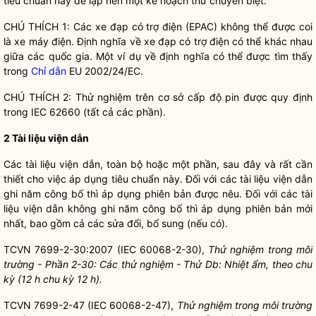
tiêu chuẩn này để lập nên một kế hoạch thử chuyên biệt.
CHÚ THÍCH 1: Các xe đạp có trợ điện (EPAC) không thể được coi
là xe máy điện. Định nghĩa về xe đạp có trợ điện có thể khác nhau
giữa các
quốc gia
. Một ví dụ về định nghĩa có thể được tìm thấy
trong
Chỉ dẫn
EU 2002/24/EC.
CHÚ THÍCH 2: Thử nghiệm trên cơ sở cấp độ pin được quy định
trong IEC 62660 (tất cả các phần).
2 Tài liệu viện dẫn
Các tài liệu viện dẫn, toàn bộ hoặc một phần, sau đây và rất cần
thiết cho việc áp dụng tiêu chuẩn này. Đối với các tài liệu viện dẫn
ghi năm công bố thì áp dụng phiên bản được nêu. Đối với các tài
liệu viện dẫn không ghi năm công bố thì áp dụng phiên bản mới
nhất, bao gồm cả các sửa đổi, bổ sung (nếu có).
TCVN 7699-2-30:2007 (IEC 60068-2-30),
Thử nghiệm trong môi
trường - Phần 2-30: Các thử nghiệm - Thử Db: Nhiệt ẩm, theo chu
kỳ (12 h chu kỳ 12 h).
TCVN 7699-2-47 (IEC 60068-2-47),
Thử nghiệm trong môi trường