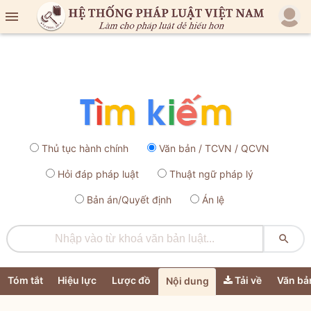

Thủ tục hành chính
Văn bản / TCVN / QCVN
Hỏi đáp pháp luật
Thuật ngữ pháp lý
Bản án/Quyết định
Án lệ

Tóm tắt
Hiệu lực
Lược đồ
Tải về
Văn bả
Nội dung