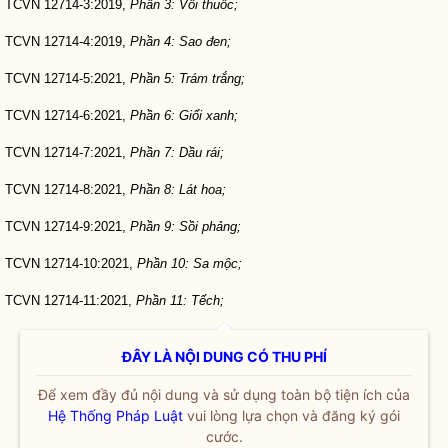
TCVN 12714-3:2019,
Phần 3: Vối thuốc;
TCVN 12714-4:2019,
Phần 4: Sao đen;
TCVN 12714
-
5:2021,
Phần 5: Trám trắng;
TCVN 12714-6:2021,
Phần 6: Gi
ổ
i xanh;
TCVN 12714-7:2021,
Phần 7: Dầu rái;
TCVN 12714
-
8
:
2021,
Phần 8: Lát hoa;
TCVN 12714
-
9:2021,
Phần 9:
S
ồi phảng;
TCVN 12714-10:2021,
Phần 10: Sa mộc;
TCVN 12714
-
11:2021,
Phần 11: Tếch;
ĐÂY LÀ NỘI DUNG CÓ THU PHÍ
Để xem đầy đủ nội dung và sử dụng toàn bộ tiện ích của
Hệ Thống Pháp Luật
vui lòng lựa chọn và đăng ký gói
cước.