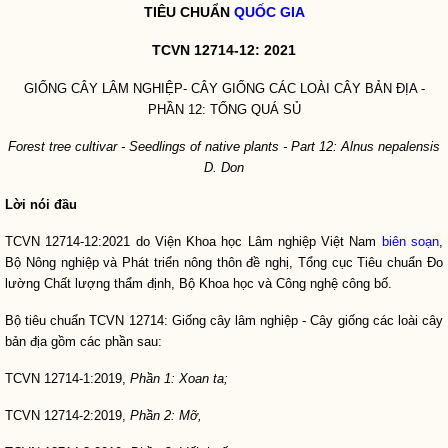
TIÊU CHUẨN
QUỐC GIA
TCVN 12714-12: 2021
GIỐNG CÂY LÂM NGHIỆP- CÂY GIỐNG CÁC LOÀI CÂY BẢN ĐỊA -
PHẦN 12: TỐNG QUÁ SỦ
Forest tree cultivar
- Seedlings of native plants -
Part 12: Alnus nepalensis
D. Don
Lời nói đầu
TCVN 12714
-
12:2021 do Viện Khoa học Lâm nghiệp Việt Nam
biên soạn
,
Bộ Nông nghiệp và Phát triển nông thôn đề nghị, Tổng cục Tiêu chuẩn Đo
lường Chất lượng thẩm định, Bộ Khoa học và Công nghệ công bố.
Bộ tiêu chuẩn TCVN 12714: Giống cây lâm nghiệp - Cây giống các loài cây
bản địa gồm các phần sau:
TCVN 12714-1:2019,
Phần 1: Xoan ta;
TCVN 12714
-
2:2019,
Phần 2: Mỡ,