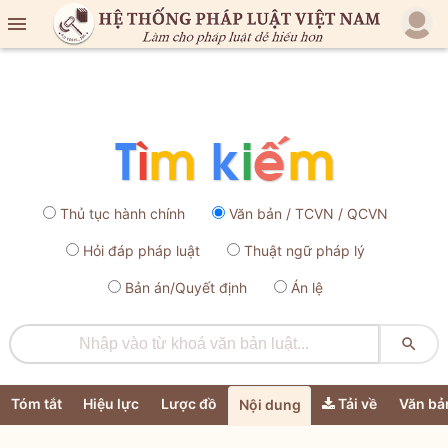

Thủ tục hành chính
Văn bản / TCVN / QCVN
Hỏi đáp pháp luật
Thuật ngữ pháp lý
Bản án/Quyết định
Án lệ

Tóm tắt
Hiệu lực
Lược đồ
Tải về
Văn bả
Nội dung