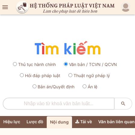

Thủ tục hành chính
Văn bản / TCVN / QCVN
Hỏi đáp pháp luật
Thuật ngữ pháp lý
Bản án/Quyết định
Án lệ

Hiệu lực
Lược đồ
Tải về
Văn bản liên quan
Nội dung