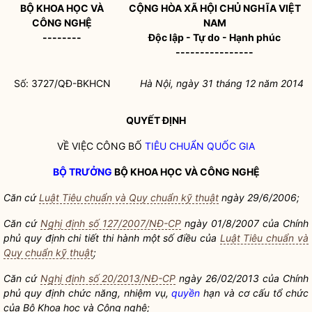
BỘ KHOA HỌC VÀ
CỘNG HÒA XÃ HỘI CHỦ NGHĨA VIỆT
CÔNG NGHỆ
NAM
--------
Độc lập - Tự do - Hạnh phúc
----------------
Số: 3727/QĐ-BKHCN
Hà Nội, ngày 31 tháng 12 năm 2014
QUYẾT ĐỊNH
VỀ VIỆC CÔNG BỐ
TIÊU CHUẨN
QUỐC GIA
BỘ TRƯỞNG
BỘ KHOA HỌC VÀ CÔNG NGHỆ
Căn cứ
Luật Tiêu chuẩn và Quy chuẩn kỹ thuật
ngày 29/6/2006;
Căn cứ
Nghị định số 127/2007/NĐ-CP
ngày 01/8/2007 của Chính
phủ quy định chi tiết thi hành một số điều của
Luật Tiêu chuẩn và
Quy chuẩn kỹ thuật
;
Căn cứ
Nghị định số 20/2013/NĐ-CP
ngày 26/02/2013 của Chính
phủ quy định chức năng, nhiệm vụ,
quyền
hạn và cơ cấu tổ chức
của Bộ Khoa học và Công nghệ;