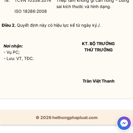
18.
TCVN 10358:2014
Thép tấm không gỉ cán nóng - Dung
sai kích thước và hình dạng.
ISO 18286:2008
Điều 2.
Quyết định này có hiệu lực kể từ ngày ký./.
KT.
BỘ TRƯỞNG
Nơi nhận:
THỨ TRƯỞNG
- Vụ PC;
- Lưu: VT, TĐC.
Trần Việt Thanh
© 2026 hethongphapluat.com