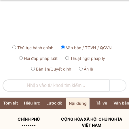
Thủ tục hành chính
Văn bản / TCVN / QCVN
Hỏi đáp pháp luật
Thuật ngữ pháp lý
Bản án/Quyết định
Án lệ

Tóm tắt
Hiệu lực
Lược đồ
Tải về
Văn bản
Nội dung
CHÍNH PHỦ
CỘNG HÒA XÃ HỘI CHỦ NGHĨA
-------
VIỆT NAM