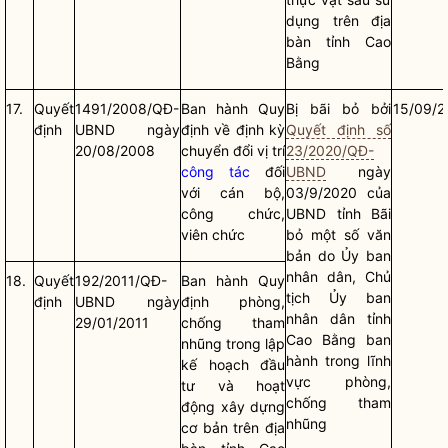
dụng trên
địa
bàn
tỉnh Cao
Bằng
17.
Quyết
1491/2008/QĐ-
Ban hành Quy
Bị bãi bỏ bởi
15/09/2
định
UBND ngày
định về định kỳ
Quyết định số
20/08/2008
chuyển đổi vị trí
23/2020/QĐ-
công tác
đối
UBND
ngày
với cán bộ,
03/9/2020 của
công chức,
UBND tỉnh Bãi
viên chức
bỏ một số văn
bản do Ủy ban
nhân dân
, Chủ
18.
Quyết
192/2011/QĐ-
Ban hành Quy
tịch Ủy ban
định
UBND ngày
định phòng,
nhân dân
tỉnh
29/01/2011
chống tham
Cao Bằng ban
nhũng trong lập
hành trong lĩnh
kế hoạch đầu
vực phòng,
tư và hoạt
chống tham
động xây dựng
nhũng
cơ bản trên
địa