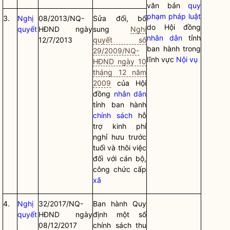
văn bản
quy
phạm pháp luật
3.
Nghị
08/2013/NQ-
Sửa đổi, bổ
do Hội đồng
quyết
HĐND ngày
sung
Nghị
nhân dân
tỉnh
12/7/2013
quyết số
ban hành trong
29/2009/NQ-
lĩnh vực
Nội vụ
HĐND ngày 10
tháng 12 năm
2009
của Hội
đồng
nhân dân
tỉnh ban hành
chính sách
hỗ
trợ kinh phí
nghỉ hưu trước
tuổi và thôi việc
đối với cán bộ,
công chức cấp
xã
4.
Nghị
32/2017/NQ-
Ban hành Quy
quyết
HĐND ngày
định một số
08/12/2017
chính sách thu