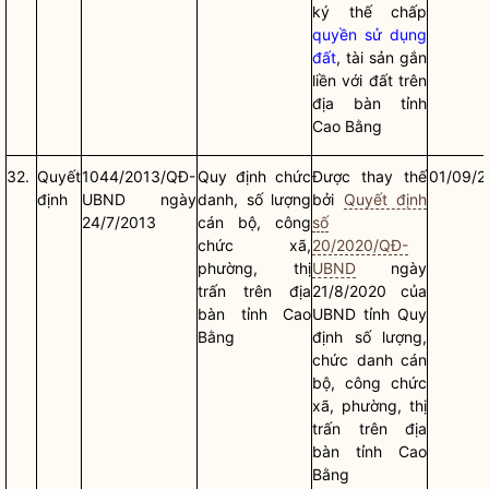
ký thế chấp
quyền sử dụng
đất
, tài sản gắn
liền với đất trên
địa bàn
tỉnh
Cao Bằng
32.
Quyết
1044/2013/QĐ-
Quy định chức
Được thay thế
01/09/2
định
UBND ngày
danh, số lượng
bởi
Quyết định
24/7/2013
cán bộ, công
số
chức xã,
20/2020/QĐ-
phường, thị
UBND
ngày
trấn trên
địa
21/8/2020 của
bàn
tỉnh Cao
UBND tỉnh Quy
Bằng
định số lượng,
chức danh cán
bộ, công chức
xã, phường, thị
trấn trên
địa
bàn
tỉnh Cao
Bằng