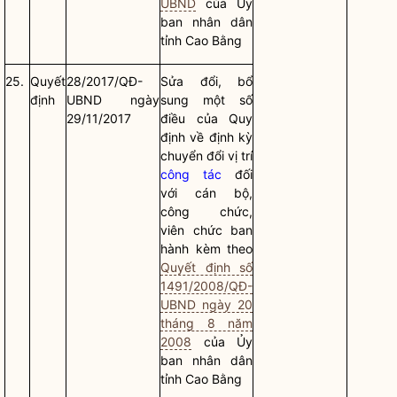
UBND
của Ủy
ban
nhân dân
tỉnh Cao Bằng
25.
Quyết
28/2017/QĐ-
Sửa đổi, bổ
định
UBND ngày
sung một số
29/11/2017
điều của Quy
định về định kỳ
chuyển đổi vị trí
công tác
đối
với cán bộ,
công chức,
viên chức ban
hành kèm theo
Quyết định số
1491/2008/QĐ-
UBND ngày 20
tháng 8 năm
2008
của Ủy
ban
nhân dân
tỉnh Cao Bằng