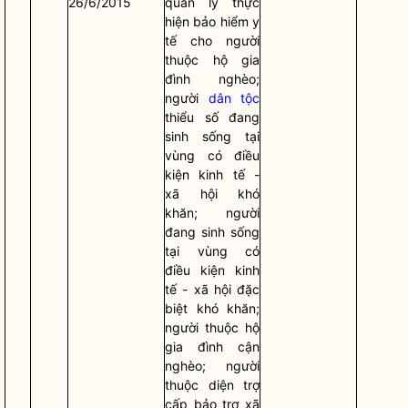
26/6/2015
quản lý thực
hiện bảo hiểm y
tế cho người
thuộc hộ gia
đình nghèo;
người
dân tộc
thiểu số đang
sinh sống tại
vùng có điều
kiện kinh tế -
xã hội khó
khăn; người
đang sinh sống
tại vùng có
điều kiện kinh
tế - xã hội đặc
biệt khó khăn;
người thuộc hộ
gia đình cận
nghèo; người
thuộc diện trợ
cấp bảo trợ xã