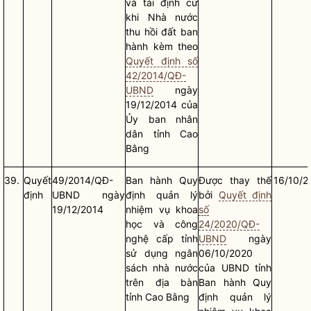
và tái định cư
khi
Nhà nước
thu hồi đất ban
hành kèm theo
Quyết định số
42/2014/QĐ-
UBND
ngày
19/12/2014 của
Ủy ban
nhân
dân
tỉnh Cao
Bằng
39.
Quyết
49/2014/QĐ-
Ban hành Quy
Được thay thế
16/10/2
định
UBND ngày
định quản lý
bởi
Quyết định
19/12/2014
nhiệm vụ khoa
số
học và công
24/2020/QĐ-
nghệ cấp tỉnh
UBND
ngày
sử dụng ngân
06/10/2020
sách
nhà nước
của UBND tỉnh
trên
địa bàn
Ban hành Quy
tỉnh Cao Bằng
định quản lý