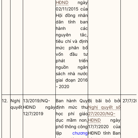
HĐND
ngày
02/11/2015 của
Hội đồng
nhân
dân
tỉnh ban
hành các
nguyên tắc,
tiêu chí và định
mức phân bổ
vốn đầu tư
phát triển
nguồn ngân
sách
nhà nước
giai đoạn 2016
- 2020
12.
Nghị
13/2019/NQ-
Ban hành Quy
Bị bãi bỏ bởi
27/7/2
quyết
HĐND ngày
định mức thu
Nghị quyết số
12/7/2019
học phí giáo
27/2020/NQ-
dục mầm non,
HĐND
ngày
phổ thông công
17/7/2020 của
lập
chương
HĐND tỉnh Ban