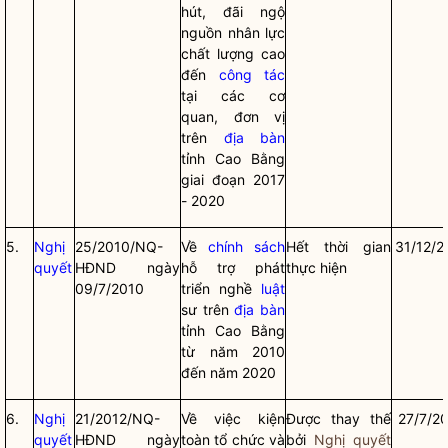
hút, đãi ngộ
nguồn nhân lực
chất lượng cao
đến
công tác
tại các cơ
quan, đơn vị
trên
địa bàn
tỉnh Cao Bằng
giai đoạn 2017
- 2020
5.
Nghị
25/2010/NQ-
Về
chính sách
Hết thời gian
31/12/2
quyết
HĐND ngày
hỗ trợ phát
thực hiện
09/7/2010
triển nghề
luật
sư trên
địa bàn
tỉnh Cao Bằng
từ năm 2010
đến năm 2020
6.
Nghị
21/2012/NQ-
Về việc kiện
Được thay thế
27/7/2
quyết
HĐND ngày
toàn tổ chức và
bởi
Nghị quyết