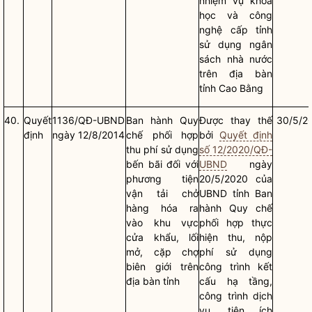
nhiệm vụ khoa
học và công
nghệ cấp tỉnh
sử dụng ngân
sách
nhà nước
trên
địa bàn
tỉnh Cao Bằng
40.
Quyết
1136/QĐ-UBND
Ban hành
Quy
Được thay thế
30/5/2
định
ngày 12/8/2014
chế
phối hợp
bởi
Quyết định
thu phí sử dụng
số 12/2020/QĐ-
bến bãi đối với
UBND
ngày
phương tiện
20/5/2020 của
vận tải chở
UBND tỉnh Ban
hàng hóa ra
hành
Quy chế
vào khu vực
phối hợp thực
cửa khẩu, lối
hiện thu, nộp
mở, cặp chợ
phí sử dụng
biên giới trên
công trình kết
địa bàn
tỉnh
cấu hạ tầng,
công trình dịch
vụ, tiện ích