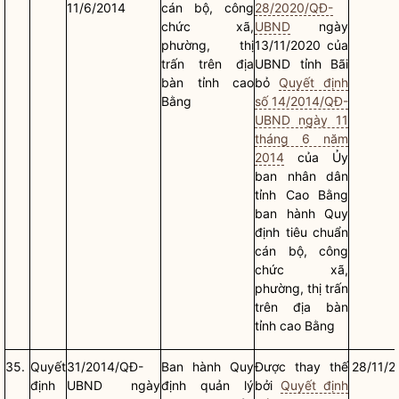
11/6/2014
cán bộ, công
28/2020/QĐ-
chức xã,
UBND
ngày
phường, thị
13/11/2020 của
trấn trên
địa
UBND tỉnh Bãi
bàn
tỉnh cao
bỏ
Quyết định
Bằng
số 14/2014/QĐ-
UBND ngày 11
tháng 6 năm
2014
của Ủy
ban
nhân dân
tỉnh Cao Bằng
ban hành Quy
định tiêu chuẩn
cán bộ, công
chức xã,
phường, thị trấn
trên
địa bàn
tỉnh cao Bằng
35.
Quyết
31/2014/QĐ-
Ban hành Quy
Được thay thế
28/11/2
định
UBND ngày
định quản lý
bởi
Quyết định