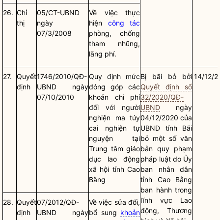
26.
Chỉ
05/CT-UBND
Về việc thực
thị
ngày
hiện
công tác
07/3/2008
phòng, chống
tham nhũng,
lãng phí.
27.
Quyết
1746/2010/QĐ-
Quy định mức
Bị bãi bỏ bởi
14/12/2
định
UBND ngày
đóng góp các
Quyết định số
07/10/2010
khoản chi phí
32/2020/QĐ-
đối với người
UBND
ngày
nghiện ma túy
04/12/2020 của
cai nghiện tự
UBND tỉnh Bãi
nguyện tại
bỏ một số văn
Trung tâm giáo
bản
quy phạm
dục lao động
pháp luật
do Ủy
xã hội tỉnh Cao
ban
nhân dân
Bằng
tỉnh Cao Bằng
ban hành trong
lĩnh vực Lao
28.
Quyết
07/2012/QĐ-
Về việc sửa đổi,
động, Thương
định
UBND ngày
bổ sung
khoản