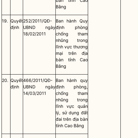
bàn
tỉnh Cao
Bằng
19.
Quyết
252/2011/QĐ-
Ban hành Quy
định
UBND ngày
định phòng
18/02/2011
chống tham
nhũng trong
lĩnh vực thương
mại trên
địa
bàn
tỉnh Cao
Bằng
20.
Quyết
466/2011/QĐ-
Ban hành quy
định
UBND ngày
định phòng,
14/03/2011
chống tham
nhũng trong
lĩnh vực quản
lý, sử dụng đất
đai trên
địa bàn
tỉnh Cao Bằng