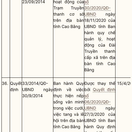
23/09/2014
hoạt động của
số
Trạm Truyền
30/2020/QĐ-
thanh cơ sở
UBND
ngày
trên
địa bàn
18/11/2020 của
tỉnh Cao Bằng
UBND tỉnh Ban
hành
quy chế
quản lý, hoạt
động của Đài
Truyền thanh
cấp
xã
trên
địa
bàn
tỉnh Cao
Bằng
36.
Quyết
33/2014/QĐ-
Ban hành Quy
Được thay thế
15/4/2
định
UBND ngày
định về việc
bởi
Quyết định
30/9/2014
thực hiện nếp
số
sống văn minh
06/2020/QĐ-
trong việc cưới,
UBND
ngày
việc tang và lễ
27/3/2020 của
hội trên
địa bàn
UBND tỉnh Ban
tỉnh Cao Bằng
hành Quy định