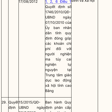
binh và Xã hội
17/08/2012
1, 2, 6 Điều 1
Quyết định số
1746/2010/QĐ-
UBND ngày
07/10/2010 của
Ủy ban
nhân
dân
tỉnh quy
định đóng góp
các khoản chi
phí đối với
người nghiện
ma túy cai
nghiện tự
nguyện tại
Trung tâm giáo
dục lao động
xã hội tỉnh cao
Bằng
29.
Quyết
15/2015/QĐ-
Ban hành Quy
định
UBND ngày
định phân cấp