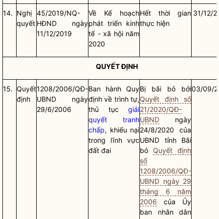
14.
Nghị
45/2019/NQ-
Về Kế hoạch
Hết thời gian
31/12/2
quyết
HĐND ngày
phát triển kinh
thực hiện
11/12/2019
tế - xã hội năm
2020
QUYẾT ĐỊNH
15.
Quyết
1208/2006/QĐ-
Ban hành Quy
Bị bãi bỏ bởi
03/09/2
định
UBND ngày
định về trình tự,
Quyết định số
29/6/2006
thủ tục
giải
21/2020/QĐ-
quyết tranh
UBND
ngày
chấp
, khiếu nại
24/8/2020 của
trong lĩnh vực
UBND tỉnh Bãi
đất đai
bỏ
Quyết định
số
1208/2006/QĐ-
UBND ngày 29
tháng 6 năm
2006
của Ủy
ban
nhân dân