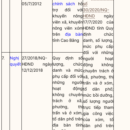
05/7/2012
chính sách
hỗ
số
trợ đối với
30/2020/NQ-
khuyến nông
HĐND
ngày
viên xã, khuyến
17/7/2020 của
nông viên xóm
HĐND tỉnh Quy
trên
địa bàn
định chức
tỉnh Cao Bằng
danh, số lượng,
mức phụ cấp
đối với những
7.
Nghị
27/2018/NQ-
Quy định số
người hoạt
quyết
HĐND ngày
lượng, chức
động không
12/12/2018
danh và mức
chuyên trách ở
phụ cấp đối với
xã, phường, thị
những người
trấn và ở xóm,
hoạt động
tổ dân phố;
không chuyên
mức bồi dưỡng,
trách ở xã,
số lượng người
phường, thị
trực tiếp tham
trấn và ở xóm,
gia công việc
tổ dân phố trên
của xóm, tổ
địa bàn
tỉnh
dân phố trên