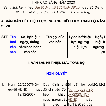
TỈNH CAO BẰNG NĂM 2020
(Ban hành kèm theo
Quyết định số 160/QĐ-UBND
ngày 30 tháng
01 năm 2021 của Chủ tịch UBND tỉnh Cao Bằng)
A. VĂN BẢN HẾ
T HIỆU LỰC, NGƯNG HIỆU LỰC TOÀN BỘ NĂM
2020
STT
Tên
Số, ký hiệu;
Tên gọi của
Lý do hết hiệu
Ngày h
loại
ngày, tháng,
văn bản
lực, ngưng
hiệu l
văn
năm ban hành
hiệu lực
ngưng h
bản
văn bản
lực
I. VĂN BẢN HẾ
T HIỆU LỰC TOÀN BỘ
NGHỊ QUYẾT
1.
Nghị
22/2007/NQ-
Quy định chế
Bị bãi bỏ bởi
26/12/2
quyết
HĐND ngày
độ chi tiêu đón
Nghị quyết số
12/12/2007
tiếp khách
54/2020/NQ-
nước ngoài vào
HĐND
ngày
làm việc tại
16/12/2020 của