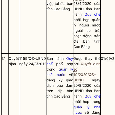
việc tại
địa bàn
28/4/2020 của
tỉnh Cao Bằng
UBND tỉnh Ban
hành
Quy chế
phối hợp quản
lý người nước
ngoài cư trú,
hoạt động trên
địa bàn
tỉnh
Cao Bằng
31.
Quyết
1159/QĐ-UBND
Ban hành
Quy
Được thay thế
01/09/2
định
ngày 24/8/2012
chế
phối hợp
bởi
Quyết định
trong
quản lý
số
nhà nước
về
19/2020/QĐ-
đăng ký giao
UBND
ngày
dịch bảo đảm
20/8/2020 của
trên
địa bàn
UBND tỉnh Ban
tỉnh Cao Bằng
hành
Quy chế
phối hợp trong
quản lý nhà
nước
về đăng