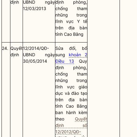
định
UBND ngày
định phòng,
12/03/2013
chống tham
nhũng trong
lĩnh vực Y tế
trên
địa bàn
tỉnh Cao Bằng
24.
Quyết
12/2014/QĐ-
Sửa đổi, bổ
định
UBND ngày
sung
khoản 2
30/05/2014
Điều 13
Quy
định phòng,
chống tham
nhũng trong
lĩnh vực giáo
dục và đào tạo
trên
địa bàn
tỉnh Cao Bằng
ban hành kèm
theo
Quyết
định số
12/2012/QĐ-