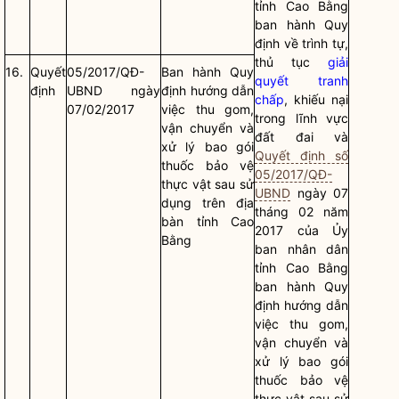
tỉnh Cao Bằng
ban hành Quy
định về trình tự,
thủ tục
giải
16.
Quyết
05/2017/QĐ-
Ban hành Quy
quyết tranh
định
UBND ngày
định hướng dẫn
chấp
, khiếu nại
07/02/2017
việc thu gom,
trong lĩnh vực
vận chuyển và
đất đai và
xử lý bao gói
Quyết định số
thuốc bảo vệ
05/2017/QĐ-
thực vật sau sử
UBND
ngày 07
dụng trên
địa
tháng 02 năm
bàn
tỉnh Cao
2017 của Ủy
Bằng
ban
nhân dân
tỉnh Cao Bằng
ban hành Quy
định hướng dẫn
việc thu gom,
vận chuyển và
xử lý bao gói
thuốc bảo vệ
thực vật sau sử