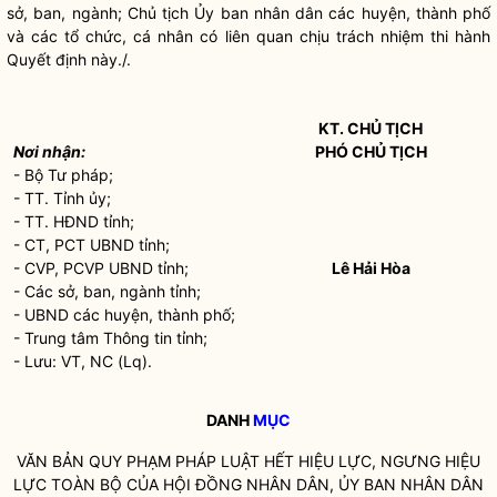
sở, ban, ngành; Chủ tịch Ủy ban
nhân dân
các huyện, thành phố
và các tổ chức, cá nhân có liên quan chịu trách nhiệm thi hành
Quyết định này./.
KT. CHỦ TỊCH
Nơi nhận:
PHÓ CHỦ TỊCH
- Bộ Tư pháp;
- TT. Tỉnh ủy;
- TT. HĐND tỉnh;
- CT, PCT UBND tỉnh;
- CVP, PCVP UBND tỉnh;
Lê Hải Hòa
- Các sở, ban, ngành tỉnh;
- UBND các huyện, thành phố;
- Trung tâm Thông tin tỉnh;
- Lưu: VT, NC (Lq).
DANH
MỤC
VĂN BẢN
QUY PHẠM PHÁP LUẬT
HẾT HIỆU LỰC, NGƯNG HIỆU
LỰC TOÀN BỘ CỦA HỘI ĐỒNG
NHÂN DÂN
, ỦY BAN
NHÂN DÂN