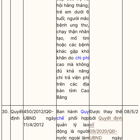
hội hằng tháng;
trẻ em dưới 6
tuổi; người mắc
bệnh ung thư,
chạy thận nhân
tạo, mổ tim
hoặc các bệnh
khác gặp khó
khăn do
chi phí
cao mà không
đủ khả năng
chi trả viện phí
trên các
địa
bàn
tỉnh Cao
Bằng
30.
Quyết
450/2012/QĐ-
Ban hành
Quy
Được thay thế
08/5/2
định
UBND ngày
chế
phối hợp
bởi
Quyết định
11/4/2012
quản lý lao
số
động là người
09/2020/QĐ-
nước ngoài làm
UBND
ngày