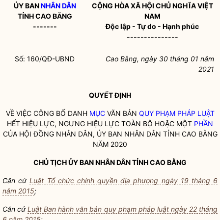
ỦY BAN
NHÂN DÂN
CỘNG HÒA XÃ HỘI CHỦ NGHĨA VIỆT
TỈNH CAO BẰNG
NAM
-------
Độc lập - Tự do - Hạnh phúc
---------------
Số: 160/QĐ-UBND
Cao Bằng
, ngày 30
tháng 01
năm
2021
QUYẾT ĐỊNH
VỀ VIỆC CÔNG BỐ DANH
MỤC
VĂN BẢN
QUY PHẠM PHÁP LUẬT
HẾT HIỆU LỰC, NGƯNG HIỆU LỰC TOÀN BỘ HOẶC MỘT
PHẦN
CỦA HỘI ĐỒNG
NHÂN DÂN
, ỦY BAN
NHÂN DÂN
TỈNH CAO BẰNG
NĂM 2020
CHỦ TỊCH ỦY BAN
NHÂN DÂN
TỈNH CAO BẰNG
Căn cứ
Luật Tổ chức chính quyền địa phương ngày 19 tháng 6
năm 2015
;
Căn cứ
Luật Ban hành văn bản quy phạm pháp luật ngày 22 tháng
6 năm 2015
;