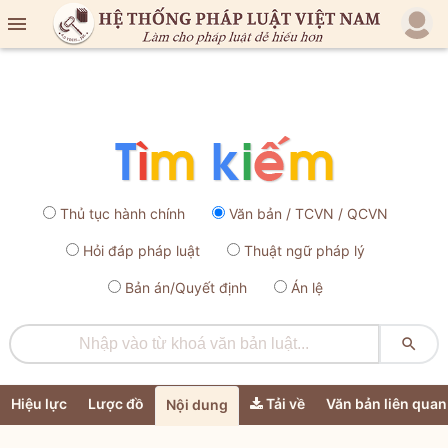

Thủ tục hành chính
Văn bản / TCVN / QCVN
Hỏi đáp pháp luật
Thuật ngữ pháp lý
Bản án/Quyết định
Án lệ

Hiệu lực
Lược đồ
Tải về
Văn bản liên quan
Nội dung