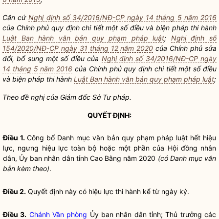
Căn cứ
Nghị định số 34/2016/NĐ-CP ngày 14 tháng 5 năm 2016
của Chính phủ quy định chi tiết một số điều và biện pháp thi hành
Luật Ban hành văn bản quy phạm pháp luật
;
Nghị định số
154/2020/NĐ-CP ngày 31 tháng 12 năm 2020
của Chính phủ sửa
đổi, bổ sung một số điều của
Nghị định số 34/2016/NĐ-CP ngày
14 tháng 5 năm 2016
của Chính phủ quy định chi tiết một số điều
và biện pháp thi hành
Luật Ban hành văn bản quy phạm pháp luật
;
Theo đề nghị của Giám đốc Sở Tư pháp.
QUYẾT ĐỊNH:
Điều 1.
Công bố Danh
mục
văn bản
quy phạm pháp luật
hết hiệu
lực, ngưng hiệu lực toàn bộ hoặc một
phần
của Hội đồng
nhân
dân
, Ủy ban
nhân dân
tỉnh Cao Bằng năm 2020
(có Danh
mục
văn
bản kèm theo)
.
Điều 2.
Quyết định này có hiệu lực thi hành kể từ ngày ký.
Điều 3.
Chánh Văn phòng
Ủy ban
nhân dân
tỉnh; Thủ trưởng các