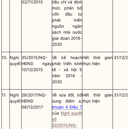
02/11/2015
tiêu chí và định
mức phân bổ
vốn đầu tư
phát triển
nguồn ngân
sách
nhà nước
giai đoạn 2016-
2020
10.
Nghị
35/2015/NQ-
Về kế hoạch
Hết thời gian
31/12/2
quyết
HĐND ngày
phát triển kinh
thực hiện
10/12/2015
tế - xã hội 5
năm 2016 -
2020
11.
Nghị
29/2017/NQ-
Về sửa đổi, bổ
Hết thời gian
31/12/2
quyết
HĐND
sung điểm a,
thực hiện
08/12/2017
khoản 4 Điều 7
của
Nghị quyết
số
22/2015/NQ-