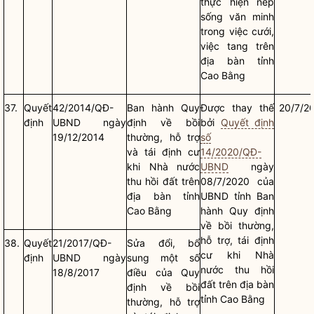
thực hiện nếp
sống văn minh
trong việc cưới,
việc tang trên
địa bàn
tỉnh
Cao Bằng
37.
Quyết
42/2014/QĐ-
Ban hành Quy
Được thay thế
20/7/2
định
UBND ngày
định về bồi
bởi
Quyết định
19/12/2014
thường, hỗ trợ
số
và tái định cư
14/2020/QĐ-
khi
Nhà nước
UBND
ngày
thu hồi đất trên
08/7/2020 của
địa bàn
tỉnh
UBND tỉnh Ban
Cao Bằng
hành Quy định
về bồi thường,
hỗ trợ, tái định
38.
Quyết
21/2017/QĐ-
Sửa đổi, bổ
cư khi
Nhà
định
UBND ngày
sung một số
nước
thu hồi
18/8/2017
điều của Quy
đất trên
địa bàn
định về bồi
tỉnh Cao Bằng
thường, hỗ trợ