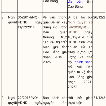
Cao Bằng
địa bàn
tỉnh
Cao Bằng
8.
Nghị
35/2014/NQ-
Về việc thông
Bị bãi bỏ bởi
26/12/2
quyết
HĐND ngày
qua Đề án xây
Nghị quyết số
11/12/2014
dựng lực lượng
59/2020/NQ-
Dân quân
HĐND
ngày
thường trực
16/12/2020 của
các xã, thị trấn
HĐND tỉnh Phê
biên giới tỉnh
chuẩn Đề án
Cao Bằng giai
"Xây dựng lực
đoạn 2015 -
lượng và chế
2025
độ,
chính sách
đối với Dân
quân tự vệ tỉnh
Cao Bằng giai
đoạn 2021-
2025"
9.
Nghị
22/2015/NQ-
Ban hành các
Hết thời gian
31/12/2
quyết
HĐND ngày
nguyên tắc,
thực hiện