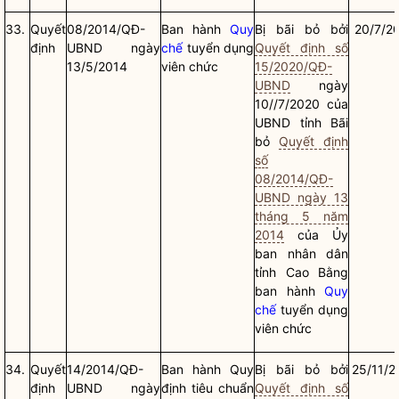
33.
Quyết
08/2014/QĐ-
Ban hành
Quy
Bị bãi bỏ bởi
20/7/2
định
UBND ngày
chế
tuyển dụng
Quyết định số
13/5/2014
viên chức
15/2020/QĐ-
UBND
ngày
10//7/2020 của
UBND tỉnh Bãi
bỏ
Quyết định
số
08/2014/QĐ-
UBND ngày 13
tháng 5 năm
2014
của Ủy
ban
nhân dân
tỉnh Cao Bằng
ban hành
Quy
chế
tuyển dụng
viên chức
34.
Quyết
14/2014/QĐ-
Ban hành Quy
Bị bãi bỏ bởi
25/11/2
định
UBND ngày
định tiêu chuẩn
Quyết định số