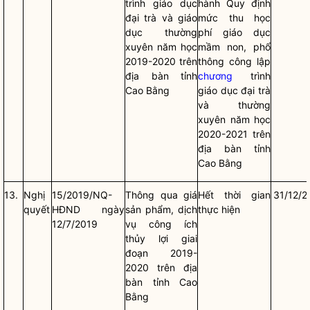
trình giáo dục
hành Quy định
đại trà và giáo
mức thu học
dục thường
phí giáo dục
xuyên năm học
mầm non, phổ
2019-2020 trên
thông công lập
địa bàn
tỉnh
chương
trình
Cao Bằng
giáo dục đại trà
và thường
xuyên năm học
2020-2021 trên
địa bàn
tỉnh
Cao Bằng
13.
Nghị
15/2019/NQ-
Thông qua giá
Hết thời gian
31/12/2
quyết
HĐND ngày
sản phẩm, dịch
thực hiện
12/7/2019
vụ công ích
thủy lợi giai
đoạn 2019-
2020 trên
địa
bàn
tỉnh Cao
Bằng