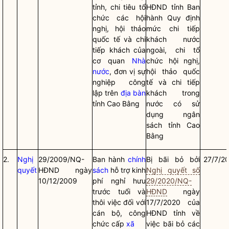
tỉnh, chi tiêu tổ
HĐND tỉnh Ban
chức các hội
hành Quy định
nghị, hội thảo
mức chi tiếp
quốc tế và chi
khách nước
tiếp khách của
ngoài, chi tổ
cơ quan
Nhà
chức hội nghị,
nước
, đơn vị sự
hội thảo quốc
nghiệp công
tế và chi tiếp
lập trên
địa bàn
khách trong
tỉnh Cao Bằng
nước có sử
dụng ngân
sách tỉnh Cao
Bằng
2.
Nghị
29/2009/NQ-
Ban hành
chính
Bị bãi bỏ bởi
27/7/2
quyết
HĐND ngày
sách
hỗ trợ kinh
Nghị quyết số
10/12/2009
phí nghỉ hưu
29/2020/NQ-
trước tuổi và
HĐND
ngày
thôi việc đối với
17/7/2020 của
cán bộ, công
HĐND tỉnh về
chức cấp
xã
việc bãi bỏ các