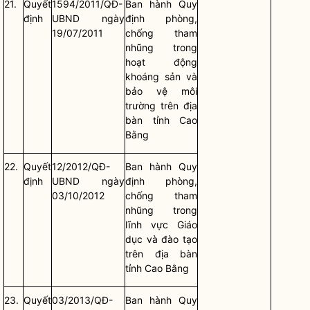
21.
Quyết
1594/2011/QĐ-
Ban hành Quy
định
UBND ngày
định phòng,
19/07/2011
chống tham
nhũng trong
hoạt động
khoáng sản và
bảo vệ môi
trường trên
địa
bàn
tỉnh Cao
Bằng
22.
Quyết
12/2012/QĐ-
Ban hành Quy
định
UBND ngày
định phòng,
03/10/2012
chống tham
nhũng trong
lĩnh vực Giáo
dục và đào tạo
trên
địa bàn
tỉnh Cao Bằng
23.
Quyết
03/2013/QĐ-
Ban hành Quy