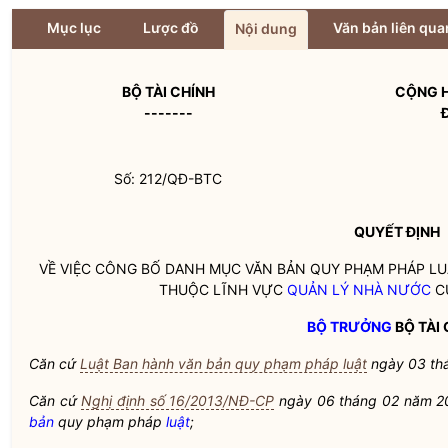
Mục lục
Lược đồ
Văn bản liên qua
Nội dung
BỘ TÀI CHÍNH
CỘNG H
-------
Số: 212/QĐ-BTC
QUYẾT ĐỊNH
VỀ VIỆC CÔNG BỐ DANH MỤC VĂN BẢN QUY PHẠM PHÁP
LU
THUỘC LĨNH VỰC
QUẢN LÝ NHÀ NƯỚC
CỦ
BỘ TRƯỞNG
BỘ TÀI 
Căn cứ
Luật Ban hành văn bản quy phạm pháp luật
ngày 03 th
Căn cứ
Nghị định số 16/2013/NĐ-CP
ngày 06 tháng 02 năm 20
bản
quy phạm pháp
luật
;