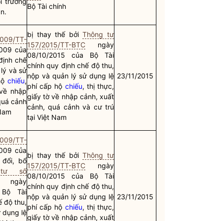
i trường
Bộ Tài chính
ắn.
bị thay thế bởi
Thông tư
2009/TT-
157/2015/TT-BTC
ngày
009 của
08/10/2015 của Bộ Tài
định chế
chính quy định chế độ thu,
 lý và sử
nộp và quản lý sử dụng lệ
23/11/2015
hộ
chiếu
,
phí cấp hộ
chiếu
, thị thực,
 về nhập
giấy tờ về nhập cảnh, xuất
quá cảnh
cảnh, quá cảnh và cư trú
 Nam
tại Việt Nam
2009/TT-
009 của
bị thay thế bởi
Thông tư
 đổi, bổ
157/2015/TT-BTC
ngày
 tư số
08/10/2015 của Bộ Tài
ngày
chính quy định chế độ thu,
 Bộ Tài
nộp và quản lý sử dụng lệ
23/11/2015
ế độ thu,
phí cấp hộ
chiếu
, thị thực,
ử dụng lệ
giấy tờ về nhập cảnh, xuất