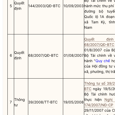
Bộ Tài chính về 
Quyết
5
144/2003/QĐ-BTC
10/09/2003
hành mức thu phí
định
đường bộ tuyế
Quốc lộ 1A đoạn
xã Tam Kỳ, tỉn
Nam
Quyết đị
68/2007/QĐ-BTC
01/8/2007 của
B
Quyết
6
68/2007/QĐ-BTC
01/08/2007
Bộ Tài chính về 
định
hành "
Quy chế
ho
của Hội đồng tư 
xã, phường, thị tr
Thông tư số 39/
BTC
ngày 19/5/2
Bộ Tài chính hư
Thông
thực hiện
Nghị 
7
39/2008/TT-BTC
19/05/2008
tư
174/2007/NĐ-CP
29/11/2007 của C