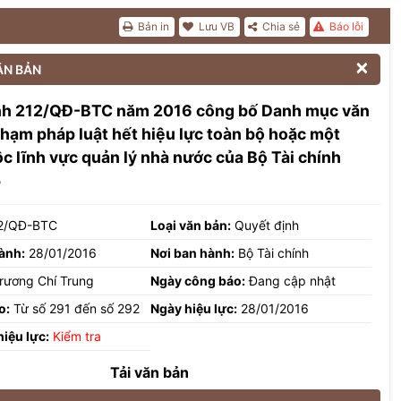
Bản in
Lưu VB
Chia sẻ
Báo lỗi

ĂN BẢN
nh 212/QĐ-BTC năm 2016 công bố Danh mục văn
hạm pháp luật hết hiệu lực toàn bộ hoặc một
c lĩnh vực quản lý nhà nước của Bộ Tài chính
5
2/QĐ-BTC
Loại văn bản:
Quyết định
ành:
28/01/2016
Nơi ban hành:
Bộ Tài chính
rương Chí Trung
Ngày công báo:
Đang cập nhật
o:
Từ số 291 đến số 292
Ngày hiệu lực:
28/01/2016
hiệu lực:
Kiểm tra
Tải văn bản