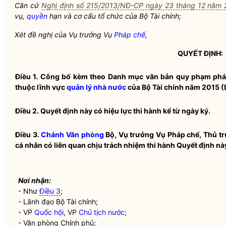
Căn cứ
Nghị định số 215/2013/NĐ-CP ngày 23 tháng 12 năm 
vụ,
quyền
hạn và cơ cấu tổ chức của Bộ Tài chính;
Xét đề nghị của Vụ trưởng Vụ
Pháp chế
,
QUYẾT ĐỊNH:
Điều 1.
Công bố kèm theo Danh mục văn bản quy phạm ph
thuộc lĩnh vực
quản lý nhà nước
của Bộ Tài chính năm 2015 
Điều 2.
Quyết định này có hiệu lực thi hành kể từ ngày ký.
Điều 3.
Chánh Văn phòng
Bộ, Vụ trưởng Vụ
Pháp chế
, Thủ t
cá nhân có liên quan chịu trách nhiệm thi hành Quyết định này
Nơi nhận:
- Như
Điều 3
;
- Lãnh đạo Bộ Tài chính;
- VP
Quốc hội
, VP
Chủ tịch nước
;
- Văn phòng Chính phủ;