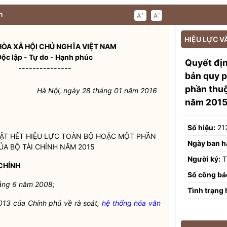
n
+
-
A
A
HIỆU LỰC V
ÒA XÃ HỘI CHỦ NGHĨA VIỆT NAM
Độc lập - Tự do - Hạnh phúc
Quyết đị
---------------
bản quy p
phần thuộ
Hà Nội, ngày 28 tháng 01 năm 2016
năm 201
Số hiệu:
21
ẬT
HẾT HIỆU LỰC TOÀN BỘ HOẶC MỘT PHẦN
Ngày ban h
A BỘ TÀI CHÍNH NĂM 2015
Người ký:
T
CHÍNH
Số công bá
áng 6 năm 2008;
Tình trạng 
13 của Chính phủ về rà soát,
hệ thống hóa văn