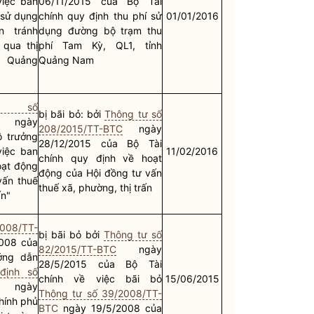
việc ban
06/11/2015 của Bộ Tài
 sử dụng
chính quy định thu phí sử
01/01/2016
n tránh
dụng đường bộ trạm thu
 qua thị
phí Tam Kỳ, QL1, tỉnh
h Quảng
Quảng Nam
nh số
bị bãi bỏ: bởi
Thông tư số
ngày
208/2015/TT-BTC
ngày
ộ trưởng
28/12/2015 của Bộ Tài
việc ban
11/02/2016
chính quy định về hoạt
ạt động
động của Hội đồng tư vấn
vấn thuế
thuế xã, phường, thị trấn
ấn"
2008/TT-
bị bãi bỏ bởi
Thông tư số
008 của
82/2015/TT-BTC
ngày
ớng dẫn
28/5/2015 của Bộ Tài
định số
chính về việc bãi bỏ
15/06/2015
ngày
Thông tư số 39/2008/TT-
hính phủ
BTC
ngày 19/5/2008 của