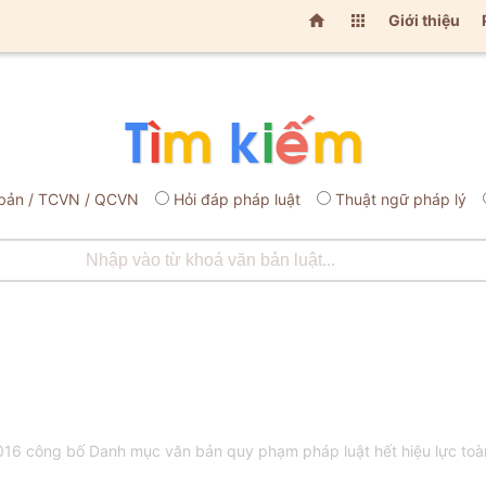


Giới thiệu
bản / TCVN / QCVN
Hỏi đáp pháp luật
Thuật ngữ pháp lý
6 công bố Danh mục văn bản quy phạm pháp luật hết hiệu lực toàn 