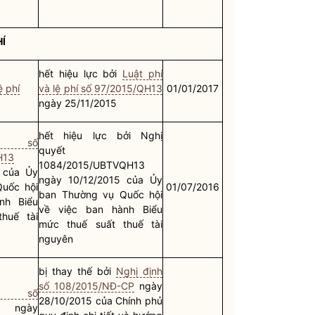
HÍ
hết hiệu lực bởi
Luật phí
ệ phí
và lệ phí số 97/2015/QH13
01/01/2017
ngày 25/11/2015
hết hiệu lực bởi
Nghị
ết số
quyết
H13
1084/2015/UBTVQH13
 của Ủy
ngày 10/12/2015 của Ủy
Quốc hội
01/07/2016
ban Thường vụ
Quốc hội
nh Biểu
về việc ban hành Biểu
huế tài
mức thuế suất thuế tài
nguyên
bị thay thế bởi
Nghị định
số 108/2015/NĐ-CP
ngày
h số
28/10/2015 của Chính phủ
ngày