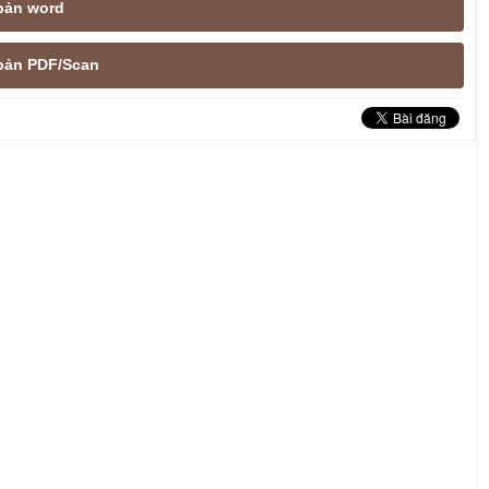
 bản word
e bản PDF/Scan