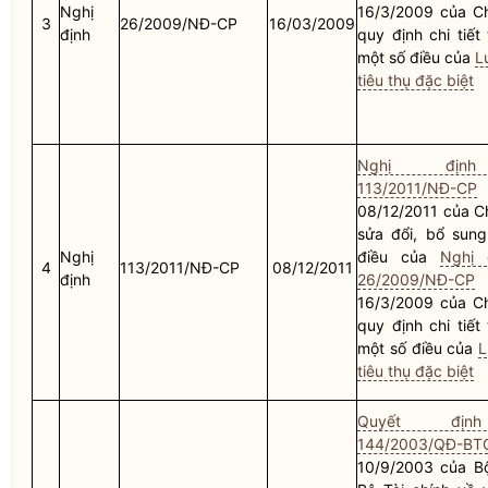
Nghị
16/3/2009 của C
3
26/2009/NĐ-CP
16/03/2009
định
quy định chi tiết
một số điều của
L
tiêu thụ đặc biệt
Nghị địn
113/2011/NĐ-CP
08/12/2011 của C
sửa đổi, bổ sun
Nghị
điều của
Nghị 
4
113/2011/NĐ-CP
08/12/2011
định
26/2009/NĐ-CP
16/3/2009 của C
quy định chi tiết
một số điều của
L
tiêu thụ đặc biệt
Quyết đị
144/2003/QĐ-BT
10/9/2003 của
B