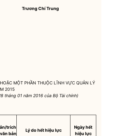
Trương Chí Trung
 HOẶC MỘT PHẦN THUỘC LĨNH VỰC QUẢN LÝ
ĂM 2015
8 tháng 01 năm 2016 của Bộ Tài chính)
ản/trích
Ngày hết
Lý do hết hiệu lực
 văn bản
hiệu lực