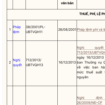
văn bản
THUẾ, PHÍ, LỆ P
Pháp
38/2001/PL-
1
28/08/2001
Pháp lệnh phí và l
lệnh
UBTVQH11
Nghị quy
712/2013/UBTVQ
ngày 16/12/2013
Nghị
712/2013/
2
16/12/2013
ban Thường vụ
quyết
UBTVQH13
về việc ban hà
mức thuế suất t
nguyên
Nghị địn
26/2009/NĐ-CP