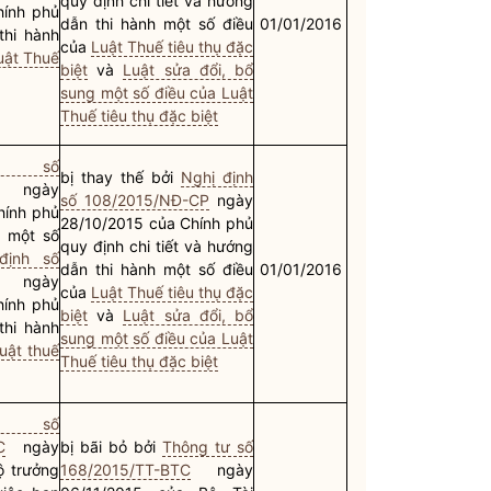
quy định chi tiết và hướng
hính phủ
dẫn thi hành một số điều
01/01/2016
 thi hành
của
Luật Thuế tiêu thụ đặc
uật Thuế
biệt
và
Luật sửa đổi, bổ
sung một số điều của Luật
Thuế tiêu thụ đặc biệt
h số
bị thay thế bởi
Nghị định
ngày
số 108/2015/NĐ-CP
ngày
hính phủ
28/10/2015 của Chính phủ
g một số
quy định chi tiết và hướng
định số
dẫn thi hành một số điều
01/01/2016
ngày
của
Luật Thuế tiêu thụ đặc
hính phủ
biệt
và
Luật sửa đổi, bổ
 thi hành
sung một số điều của Luật
uật thuế
Thuế tiêu thụ đặc biệt
nh số
C
ngày
bị bãi bỏ bởi
Thông tư số
ộ trưởng
168/2015/TT-BTC
ngày