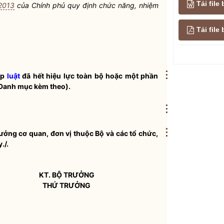
Tải file
2013
của Chính phủ quy định chức năng, nhiệm
Tải fil
⋮
áp
luật
đã hết hiệu lực toàn bộ hoặc một phần
(Danh mục kèm theo).
⋮
⋮
rưởng cơ quan, đơn vị thuộc Bộ và các tổ chức,
./.
KT.
BỘ TRƯỞNG
THỨ TRƯỞNG