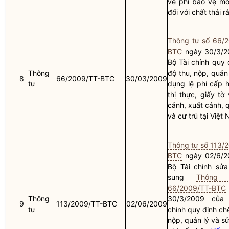
về phí bảo vệ mô
đối với chất thải r
Thông tư số 66/
BTC
ngày 30/3/2
Bộ Tài chính quy 
Thông
độ thu, nộp, quản
8
66/2009/TT-BTC
30/03/2009
tư
dụng lệ phí cấp 
thị thực, giấy tờ
cảnh, xuất cảnh, 
và cư trú tại Việt
Thông tư số 113/
BTC
ngày 02/6/2
Bộ Tài chính sửa
sung
Thông
66/2009/TT-BTC
Thông
30/3/2009 của
9
113/2009/TT-BTC
02/06/2009
tư
chính quy định ch
nộp, quản lý và s