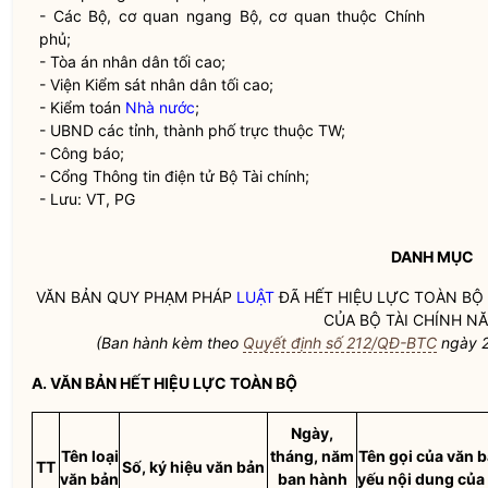
- Các Bộ, cơ quan ngang Bộ, cơ quan thuộc Chính
phủ;
- Tòa án nhân dân tối cao;
- Viện Kiểm sát nhân dân tối cao;
- Kiểm toán
Nhà nước
;
- UBND các tỉnh, thành phố trực thuộc TW;
- Công báo;
- Cổng Thông tin điện tử Bộ Tài chính;
- Lưu: VT, PG
DANH MỤC
VĂN BẢN QUY PHẠM PHÁP
LUẬT
ĐÃ HẾT HIỆU LỰC TOÀN BỘ
CỦA BỘ TÀI CHÍNH N
(Ban hành kèm theo
Quyết định số 212/QĐ-BTC
ngày 2
A. VĂN BẢN HẾT HIỆU LỰC TOÀN BỘ
Ngày,
Tên loại
tháng, năm
Tên gọi của văn b
TT
Số, ký hiệu văn bản
văn bản
ban hành
yếu nội dung của