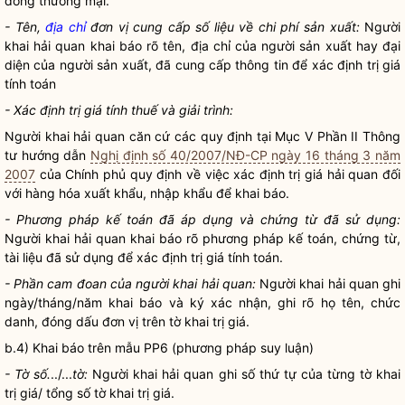
đồng thương mại
.
- Tên,
địa chỉ
đơn vị cung cấp số liệu về
chi phí
sản xuất:
Người
khai hải quan
khai báo rõ tên,
địa chỉ
của người sản xuất hay đại
diện của người sản xuất, đã cung cấp thông tin để xác định trị giá
tính toán
- Xác định trị giá tính thuế và giải trình:
Người khai hải quan
căn cứ các quy định tại Mục V Phần II Thông
tư hướng dẫn
Nghị định số 40/2007/NĐ-CP ngày 16 tháng 3 năm
2007
của Chính phủ quy định về việc xác định trị giá hải quan đối
với hàng hóa xuất khẩu, nhập khẩu để khai báo.
- Phương pháp kế toán đã áp dụng và chứng từ đã sử dụng:
Người khai
hải quan
khai báo rõ phương pháp kế toán, chứng từ,
tài liệu đã sử dụng để xác định trị giá tính toán.
- Phần cam đoan của
người khai hải quan
:
Người khai hải quan
ghi
ngày/tháng/năm khai báo và ký xác nhận, ghi rõ họ tên, chức
danh, đóng dấu đơn vị trên tờ khai trị giá.
b.4) Khai báo trên mẫu PP6 (phương pháp suy luận)
- Tờ số.
../...
tờ:
Người khai hải quan
ghi số thứ tự của từng tờ khai
trị giá/ tổng số tờ khai trị giá.