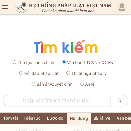

Thủ tục hành chính
Văn bản / TCVN / QCVN
Hỏi đáp pháp luật
Thuật ngữ pháp lý
Bản án/Quyết định
Án lệ

Tóm tắt
Hiệu lực
Lược đồ
Tải về
Văn bả
Nội dung