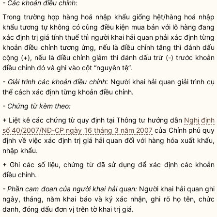
- Các khoản điều chỉnh:
Trong trường hợp
hàng hoá
nhập khẩu giống hệt/
hàng hoá
nhập
khẩu tương tự không có cùng điều kiện mua bán với lô hàng đang
xác định trị giá tính thuế thì
người khai hải quan
phải xác định từng
khoản điều chỉnh tương ứng, nếu là điều chỉnh tăng thì đánh dấu
cộng (+), nếu là điều chỉnh giảm thì đánh dấu trừ (-) trước khoản
điều chỉnh đó và ghi vào cột “nguyên tệ”.
- Giải trình các khoản điều chỉnh
:
Người khai hải quan
giải trình cụ
thể cách xác định từng khoản điều chỉnh.
- Chứng từ kèm theo:
+ Liệt kê các chứng từ quy định tại Thông tư hướng dẫn
Nghị định
số 40/2007/NĐ-CP ngày 16 tháng 3 năm 2007
của Chính phủ quy
định về việc xác định trị giá hải quan đối với hàng hóa xuất khẩu,
nhập khẩu.
+ Ghi các số liệu, chứng từ đã sử dụng để xác định các khoản
điều chỉnh.
- Phần cam đoan của
người khai hải quan
:
Người khai hải quan
ghi
ngày, tháng, năm khai báo và ký xác nhận, ghi rõ họ tên, chức
danh, đóng dấu đơn vị trên tờ khai trị giá.