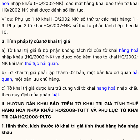
hoá
nhập khẩu (HQ/2002-NK), các mặt hàng khai báo trên tờ khai
HQ/2002-NK phải được đánh số liên tục.
Ví dụ: Phụ lục 1 tờ khai HQ/2002-NK: số thứ tự các mặt hàng: 1 -
9; Phụ lục 2 tờ khai HQ/2002-NK: số thứ tự phải đánh tiếp theo là
10.
3. Tính pháp lý của tờ khai trị giá
a) Tờ khai trị giá là bộ phận không tách rời của tờ khai
hàng hoá
nhập khẩu (HQ/2002-NK) và được nộp kèm theo tờ khai HQ/2002-
NK khi làm
thủ tục hải quan
.
b) Tờ khai trị giá phải lập thành 02 bản, một bản lưu cơ quan
hải
quan
, một bản lưu chủ hàng.
c) Tờ khai trị giá được lưu trữ cùng với tờ khai
hàng hoá
nhập khẩu
theo quy định của pháp
luật
.
II. HƯỚNG DẪN KHAI BÁO TRÊN TỜ KHAI TRỊ GIÁ TÍNH THUẾ
HÀNG HÓA NHẬP KHẨU HQ/2008-TGTT VÀ PHỤ LỤC TỜ KHAI
TRỊ GIÁ HQ/2008-PLTG
1. Hình thức, kích thước tờ khai trị giá tính thuế hàng hóa nhập
khẩu