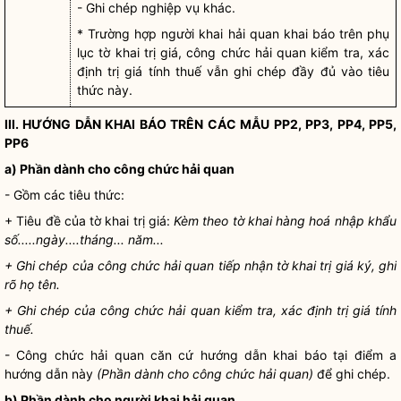
- Ghi chép nghiệp vụ khác.
* Trường hợp
người khai hải quan
khai báo trên phụ
lục tờ khai trị giá, công chức hải quan kiểm tra, xác
định trị giá tính thuế vẫn ghi chép đầy đủ vào tiêu
thức này.
III. HƯỚNG DẪN KHAI BÁO TRÊN CÁC MẪU PP2, PP3, PP4, PP5,
PP6
a) Phần dành cho công chức
hải quan
- Gồm các tiêu thức:
+ Tiêu đề của tờ khai trị giá:
Kèm theo tờ khai
hàng hoá
nhập khẩu
số.....ngày....tháng... năm...
+ Ghi chép của công chức
hải quan
tiếp nhận tờ khai trị giá ký, ghi
rõ họ tên.
+ Ghi chép của công chức
hải quan
kiểm tra, xác định trị giá tính
thuế.
- Công chức
hải quan
căn cứ hướng dẫn khai báo tại điểm a
hướng dẫn này
(Phần dành cho công chức
hải quan
)
để ghi chép.
b) Phần dành cho
người khai hải quan