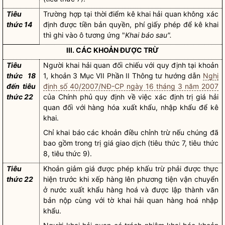
Tiêu
Trường hợp tại thời điểm kê khai
hải quan
không xác
thức 14
định được tiền bản quyền, phí giấy phép để kê khai
thì ghi vào ô tương ứng "
Khai báo sau".
III. CÁC KHOẢN ĐƯỢC TRỪ
Tiêu
Người khai hải quan
đối chiếu với quy định tại khoản
thức 18
1, khoản 3 Mục VII Phần II Thông tư hướng dẫn
Nghị
đến tiêu
định số 40/2007/NĐ-CP ngày 16 tháng 3 năm 2007
thức 22
của Chính phủ quy định về việc xác định trị giá hải
quan đối với hàng hóa xuất khẩu, nhập khẩu để kê
khai.
Chỉ khai báo các khoản điều chỉnh trừ nếu chúng đã
bao gồm trong trị giá giao dịch (tiêu thức 7, tiêu thức
8, tiêu thức 9).
Tiêu
Khoản giảm giá được phép khấu trừ phải được thực
thức 22
hiện trước khi xếp hàng lên phương tiện vận chuyển
ở nước xuất khẩu
hàng hoá
và được lập thành văn
bản nộp cùng với tờ khai
hải quan
hàng hoá
nhập
khẩu.