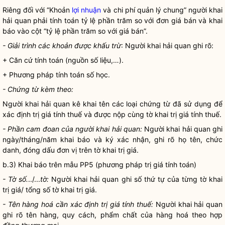
Riêng đối với “Khoản
lợi nhuận
và
chi phí
quản lý chung”
người khai
hải quan
phải tính toán tỷ lệ phần trăm so với đơn giá bán và khai
báo vào cột “tỷ lệ phần trăm so với giá bán”.
- Giải trình các khoản được khấu trừ
:
Người khai hải quan
ghi rõ:
+ Căn cứ tính toán (nguồn số liệu,…).
+ Phương pháp tính toán số học.
- Chứng từ kèm theo:
Người khai hải quan
kê khai tên các loại chứng từ đã sử dụng để
xác định trị giá tính thuế và được nộp cùng tờ khai trị giá tính thuế.
- Phần cam đoan của
người khai hải quan
:
Người khai hải quan
ghi
ngày/tháng/năm khai báo và ký xác nhận, ghi rõ họ tên, chức
danh, đóng dấu đơn vị trên tờ khai trị giá.
b.3) Khai báo trên mẫu PP5 (phương pháp trị giá tính toán)
- Tờ số.
../...
tờ:
Người khai hải quan
ghi số thứ tự của từng tờ khai
trị giá/ tổng số tờ khai trị giá.
- Tên
hàng hoá
cần xác định trị giá tính thuế:
Người khai hải quan
ghi rõ tên hàng, quy cách, phẩm chất của
hàng hoá
theo
hợp