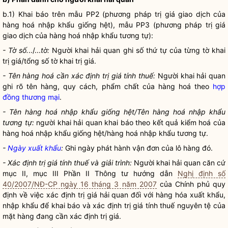
b.1) Khai báo trên mẫu PP2 (phương pháp trị giá giao dịch của
hàng hoá
nhập khẩu giống hệt), mẫu PP3 (phương pháp trị giá
giao dịch của
hàng hoá
nhập khẩu tương tự):
- Tờ số.
../...
tờ:
Người khai hải quan
ghi số thứ tự của từng tờ khai
trị giá/tổng số tờ khai trị giá.
- Tên
hàng hoá
cần xác định trị giá tính thuế:
Người khai hải quan
ghi rõ tên hàng, quy cách, phẩm chất của
hàng hoá
theo
hợp
đồng thương mại
.
- Tên
hàng hoá
nhập khẩu giống hệt/Tên
hàng hoá
nhập khẩu
tương tự:
người khai hải quan
khai báo theo kết quả kiểm hoá của
hàng hoá
nhập khẩu giống hệt/
hàng hoá
nhập khẩu tương tự.
-
Ngày xuất khẩu
:
Ghi ngày phát hành vận đơn của lô hàng đó.
- Xác định trị giá tính thuế và giải trình:
Người khai hải quan
căn cứ
mục II, mục III Phần II Thông tư hướng dẫn
Nghị định số
40/2007/NĐ-CP ngày 16 tháng 3 năm 2007
của Chính phủ quy
định về việc xác định trị giá hải quan đối với hàng hóa xuất khẩu,
nhập khẩu để khai báo và xác định trị giá tính thuế nguyên tệ của
mặt hàng đang cần xác định trị giá.