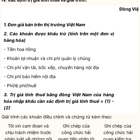
Đồng Việ
1. Đơn giá bán trên thị trường Việt Nam
2. Các khoản được khấu trừ (tính trên một đơn vị
hàng hóa)
- Tiền hoa hồng
- Khoản
lợi nhuận
và
chi phí
quản lý chúng
-
Chi phí
vận tải, bốc xếp, chuyển hàng nội địa
-
Chi phí
bảo hiểm nội địa
- Phí/lệ phí/thuế
3. Trị giá tính thuế bằng đồng Việt Nam của hàng
hóa nhập khẩu cần xác định trị giá tính thuế = (1) -
(2)
Giải trình các khoản điều chỉnh và chứng từ kèm theo:
Tôi xin cam đoan và
Ghi chép của
Ghi chép của
chịu trách nhiệm trước
công chức
hải
công chức
hải
pháp
luật
về những nội
quan
tiếp nhận tờ
quan
kiểm tra,