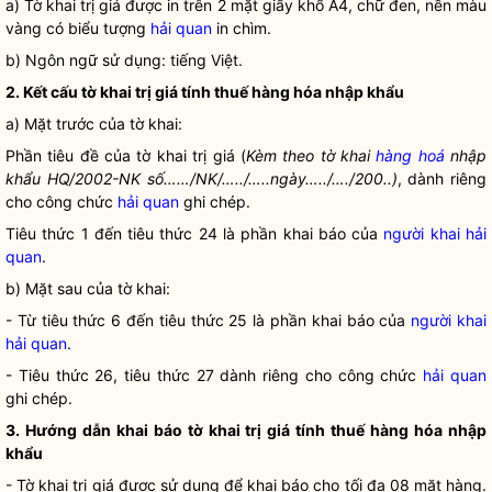
a) Tờ khai trị giá được in trên 2 mặt giấy khổ A4, chữ đen, nền màu
vàng có biểu tượng
hải quan
in chìm.
b) Ngôn ngữ sử dụng: tiếng Việt.
2. Kết cấu tờ khai trị giá tính thuế hàng hóa nhập khẩu
a) Mặt trước của tờ khai:
Phần tiêu đề của tờ khai trị giá (
Kèm theo tờ khai
hàng hoá
nhập
khẩu HQ/2002-NK số……/NK/…../…..ngày…../…./200..)
, dành riêng
cho công chức
hải quan
ghi chép.
Tiêu thức 1 đến tiêu thức 24 là phần khai báo của
người khai hải
quan
.
b) Mặt sau của tờ khai:
- Từ tiêu thức 6 đến tiêu thức 25 là phần khai báo của
người khai
hải quan
.
- Tiêu thức 26, tiêu thức 27 dành riêng cho công chức
hải quan
ghi chép.
3. Hướng dẫn khai báo tờ khai trị giá tính thuế hàng hóa nhập
khẩu
- Tờ khai trị giá được sử dụng để khai báo cho tối đa 08 mặt hàng.