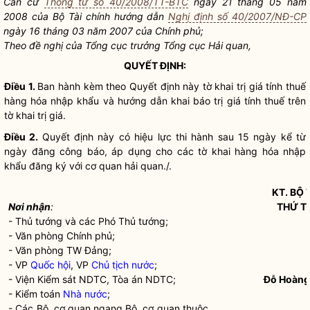
Căn cứ
Thông tư số 40/2008/TT-BTC
ngày 21 tháng 05 năm
2008 của Bộ Tài chính hướng dẫn
Nghị định số 40/2007/NĐ-CP
ngày 16 tháng 03 năm 2007 của Chính phủ;
Theo đề nghị của Tổng cục trưởng Tổng cục
Hải quan
,
QUYẾT ĐỊNH:
Điều 1.
Ban hành kèm theo Quyết định này tờ khai trị giá tính thuế
hàng hóa nhập khẩu và hướng dẫn khai báo trị giá tính thuế trên
tờ khai trị giá.
Điều 2.
Quyết định này có hiệu lực thi hành sau 15 ngày kể từ
ngày đăng công báo, áp dụng cho các tờ khai hàng hóa nhập
khẩu đăng ký với cơ quan
hải quan
./.
KT.
BỘ 
Nơi nhận
:
THỨ T
- Thủ tướng và các Phó Thủ tướng;
- Văn phòng Chính phủ;
- Văn phòng TW Đảng;
- VP
Quốc hội
, VP
Chủ tịch nước
;
- Viện Kiểm sát NDTC, Tòa án NDTC;
Đỗ Hoàng
- Kiểm toán
Nhà nước
;
- Các Bộ, cơ quan ngang Bộ, cơ quan thuộc