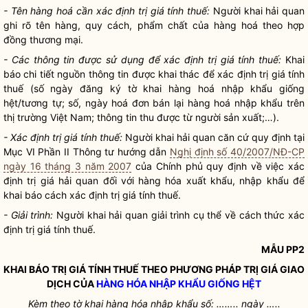
- Tên
hàng hoá
cần xác định trị giá tính thuế:
Người khai hải quan
ghi rõ tên hàng, quy cách, phẩm chất của
hàng hoá
theo
hợp
đồng thương mại
.
- Các thông tin được sử dụng để xác định trị giá tính thuế:
Khai
báo chi tiết nguồn thông tin được khai thác để xác định trị giá tính
thuế (số ngày đăng ký tờ khai
hàng hoá
nhập khẩu giống
hệt/tương tự; số, ngày hoá đơn bán lại
hàng hoá
nhập khẩu trên
thị trường Việt Nam; thông tin thu được từ người sản xuất;…).
- Xác định trị giá tính thuế:
Người khai hải quan
căn cứ quy định tại
Mục VI Phần II Thông tư hướng dẫn
Nghị định số 40/2007/NĐ-CP
ngày 16 tháng 3 năm 2007
của Chính phủ quy định về việc xác
định trị giá hải quan đối với hàng hóa xuất khẩu, nhập khẩu để
khai báo cách xác định trị giá tính thuế.
- Giải trình:
Người khai hải quan
giải trình cụ thể về cách thức xác
định trị giá tính thuế.
MẪU PP2
KHAI BÁO TRỊ GIÁ TÍNH THUẾ THEO PHƯƠNG PHÁP TRỊ GIÁ GIAO
DỊCH CỦA
HÀNG HÓA NHẬP KHẨU GIỐNG HỆT
Kèm theo tờ khai hàng hóa nhập khẩu số: …….. ngày …..