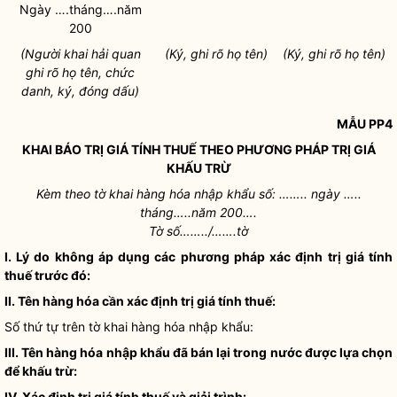
Ngày ….tháng….năm
200
(
Người khai hải quan
(Ký, ghi rõ họ tên)
(Ký, ghi rõ họ tên)
ghi rõ họ tên, chức
danh, ký, đóng dấu)
MẪU PP4
KHAI BÁO TRỊ GIÁ TÍNH THUẾ THEO PHƯƠNG PHÁP TRỊ GIÁ
KHẤU TRỪ
Kèm theo tờ khai hàng hóa nhập khẩu số: …….. ngày …..
tháng…..năm 200….
Tờ số……../…….tờ
I. Lý do không áp dụng các phương pháp xác định trị giá tính
thuế trước đó:
II. Tên hàng hóa cần xác định trị giá tính thuế:
Số thứ tự trên tờ khai hàng hóa nhập khẩu:
III. Tên hàng hóa nhập khẩu đã bán lại trong nước được lựa chọn
để khấu trừ:
IV. Xác định trị giá tính thuế và giải trình: