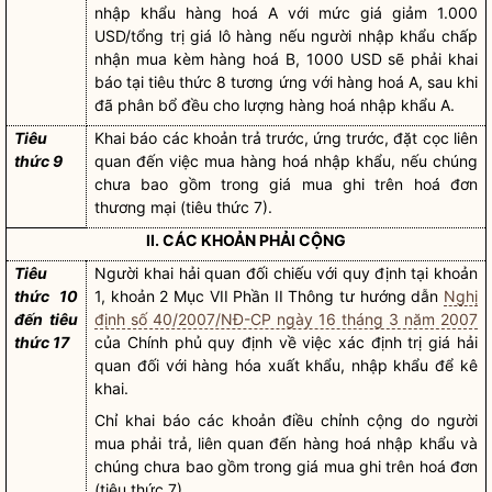
nhập khẩu
hàng hoá
A với mức giá giảm 1.000
USD/tổng trị giá lô hàng nếu người nhập khẩu chấp
nhận mua kèm
hàng hoá
B, 1000 USD sẽ phải khai
báo tại tiêu thức 8 tương ứng với
hàng hoá
A, sau khi
đã phân bổ đều cho lượng
hàng hoá
nhập khẩu A.
Tiêu
Khai báo các khoản trả trước, ứng trước, đặt cọc liên
thức 9
quan đến việc mua
hàng hoá
nhập khẩu, nếu chúng
chưa bao gồm trong giá mua ghi trên hoá đơn
thương mại (tiêu thức 7).
II. CÁC KHOẢN PHẢI CỘNG
Tiêu
Người khai hải quan
đối chiếu với quy định tại khoản
thức 10
1, khoản 2 Mục VII Phần II Thông tư hướng dẫn
Nghị
đến tiêu
định số 40/2007/NĐ-CP ngày 16 tháng 3 năm 2007
thức 17
của Chính phủ quy định về việc xác định trị giá hải
quan đối với hàng hóa xuất khẩu, nhập khẩu để kê
khai.
Chỉ khai báo các khoản điều chỉnh cộng do người
mua phải trả, liên quan đến
hàng hoá
nhập khẩu và
chúng chưa bao gồm trong giá mua ghi trên hoá đơn
(tiêu thức 7).