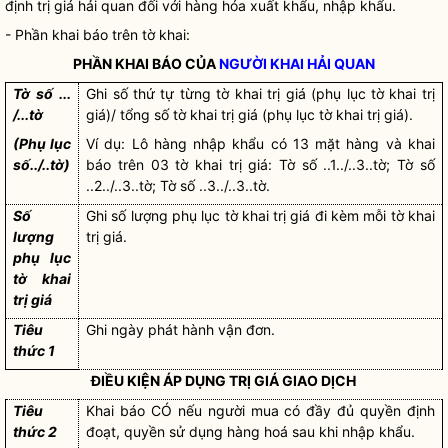
định trị giá hải quan đối với hàng hóa xuất khẩu, nhập khẩu.
- Phần khai báo trên tờ khai:
PHẦN KHAI BÁO CỦA
NGƯỜI KHAI HẢI QUAN
Tờ số ...
Ghi số thứ tự từng tờ khai trị giá (phụ lục tờ khai trị
/...tờ
giá)/ tổng số tờ khai trị giá (phụ lục tờ khai trị giá).
(Phụ lục
Ví dụ: Lô hàng nhập khẩu có 13 mặt hàng và khai
số../..tờ)
báo trên 03 tờ khai trị giá: Tờ số ..1../..3..tờ; Tờ số
..2../..3..tờ; Tờ số ..3../..3..tờ.
Số
Ghi số lượng phụ lục tờ khai trị giá đi kèm mỗi tờ khai
lượng
trị giá.
phụ lục
tờ khai
trị giá
Tiêu
Ghi ngày phát hành vận đơn.
thức 1
ĐIỀU KIỆN ÁP DỤNG TRỊ GIÁ GIAO DỊCH
Tiêu
Khai báo CÓ nếu người mua có đầy đủ
quyền
định
thức 2
đoạt,
quyền
sử dụng
hàng hoá
sau khi nhập khẩu.