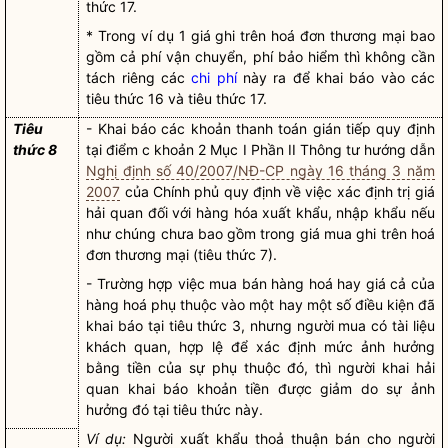
thức 17.
* Trong ví dụ 1 giá ghi trên hoá đơn thương mại bao
gồm cả phí vận chuyển, phí bảo hiểm thì không cần
tách riêng các
chi phí
này ra để khai báo vào các
tiêu thức 16 và tiêu thức 17.
Tiêu
- Khai báo các khoản thanh toán gián tiếp quy định
thức 8
tại điểm c khoản 2 Mục I Phần II Thông tư hướng dẫn
Nghị định số 40/2007/NĐ-CP ngày 16 tháng 3 năm
2007
của Chính phủ quy định về việc xác định trị giá
hải quan đối với hàng hóa xuất khẩu, nhập khẩu nếu
như chúng chưa bao gồm trong giá mua ghi trên hoá
đơn thương mại (tiêu thức 7).
- Trường hợp việc mua bán
hàng hoá
hay giá cả của
hàng hoá
phụ thuộc vào một hay một số điều kiện đã
khai báo tại tiêu thức 3, nhưng người mua có tài liệu
khách quan, hợp lệ để xác định mức ảnh hưởng
bằng tiền của sự phụ thuộc đó, thì
người khai hải
quan
khai báo khoản tiền được giảm do sự ảnh
hưởng đó tại tiêu thức này.
Ví dụ:
Người xuất khẩu thoả thuận bán cho người