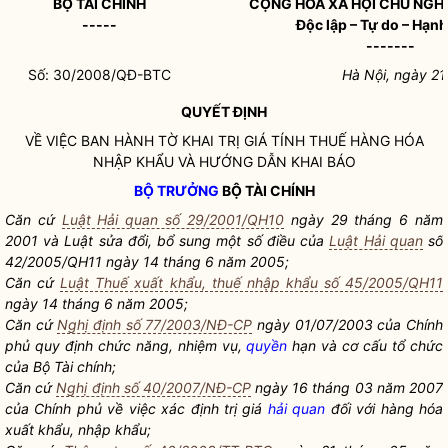
BỘ TÀI CHÍNH
CỘNG HÒA XÃ HỘI CHỦ NGH
-----
Độc lập – Tự do – Hạn
-------
Số: 30/2008/QĐ-BTC
Hà Nội, ngày 2
QUYẾT ĐỊNH
VỀ VIỆC BAN HÀNH TỜ KHAI TRỊ GIÁ TÍNH THUẾ HÀNG HÓA
NHẬP KHẨU VÀ HƯỚNG DẪN KHAI BÁO
BỘ TRƯỞNG
BỘ TÀI CHÍNH
Căn cứ
Luật Hải quan số 29/2001/QH10
ngày 29 tháng 6 năm
2001 và Luật sửa đổi, bổ sung một số điều của
Luật Hải quan
số
42/2005/QH11 ngày 14 tháng 6 năm 2005;
Căn cứ
Luật Thuế xuất khẩu, thuế nhập khẩu số 45/2005/QH11
ngày 14 tháng 6 năm 2005;
Căn cứ
Nghị định số 77/2003/NĐ-CP
ngày 01/07/2003 của Chính
phủ quy định chức năng, nhiệm vụ,
quyền
hạn và cơ cấu tổ chức
của Bộ Tài chính;
Căn cứ
Nghị định số 40/2007/NĐ-CP
ngày 16 tháng 03 năm 2007
của Chính phủ về việc xác định trị giá
hải quan
đối với hàng hóa
xuất khẩu, nhập khẩu;