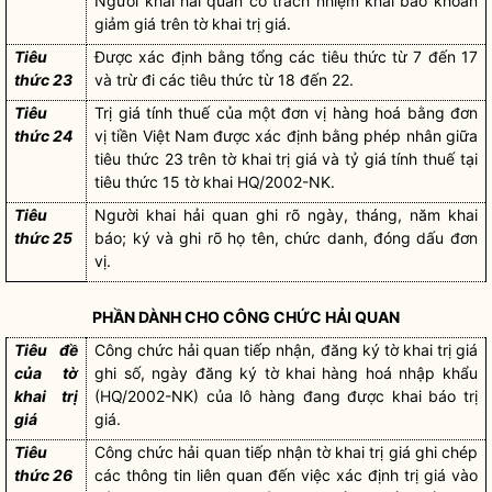
Người khai hải quan
có trách nhiệm khai báo khoản
giảm giá trên tờ khai trị giá.
Tiêu
Được xác định bằng tổng các tiêu thức từ 7 đến 17
thức 23
và trừ đi các tiêu thức từ 18 đến 22.
Tiêu
Trị giá tính thuế của một đơn vị
hàng hoá
bằng đơn
thức 24
vị tiền Việt Nam được xác định bằng phép nhân giữa
tiêu thức 23 trên tờ khai trị giá và tỷ giá tính thuế tại
tiêu thức 15 tờ khai HQ/2002-NK.
Tiêu
Người khai hải quan
ghi rõ ngày, tháng, năm khai
thức 25
báo; ký và ghi rõ họ tên, chức danh, đóng dấu đơn
vị.
PHẦN DÀNH CHO CÔNG CHỨC
HẢI QUAN
Tiêu đề
Công chức
hải quan
tiếp nhận, đăng ký tờ khai trị giá
của tờ
ghi số, ngày đăng ký tờ khai
hàng hoá
nhập khẩu
khai trị
(HQ/2002-NK) của lô hàng đang được khai báo trị
giá
giá.
Tiêu
Công chức
hải quan
tiếp nhận tờ khai trị giá ghi chép
thức 26
các thông tin liên quan đến việc xác định trị giá vào