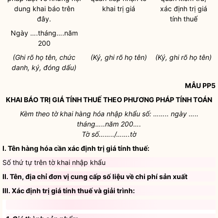
dung khai báo trên
khai trị giá
xác định trị giá
đây.
tính thuế
Ngày ….tháng….năm
200
(Ghi rõ họ tên, chức
(Ký, ghi rõ họ tên)
(Ký, ghi rõ họ tên)
danh, ký, đóng dấu)
MẪU PP5
KHAI BÁO TRỊ GIÁ TÍNH THUẾ THEO PHƯƠNG PHÁP TÍNH TOÁN
Kèm theo tờ khai hàng hóa nhập khẩu số: …….. ngày …..
tháng…..năm 200….
Tờ số……../…….tờ
I. Tên hàng hóa cần xác định trị giá tính thuế:
Số thứ tự trên tờ khai nhập khẩu
II. Tên,
địa chỉ
đơn vị cung cấp số liệu về
chi phí
sản xuất
III. Xác định trị giá tính thuế và giải trình: