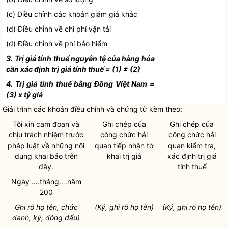
(c) Điều chỉnh các khoản giảm giá khác
(d) Điều chỉnh về
chi phí
vận tải
(đ) Điều chỉnh về phí bảo hiểm
3. Trị giá tính thuế nguyên tệ của hàng hóa
cần xác định trị giá tính thuế = (1)
±
(2)
4. Trị giá tính thuế bằng Đồng Việt Nam =
(3) x tỷ giá
Giải trình các khoản điều chỉnh và chứng từ kèm theo:
Tôi xin cam đoan và
Ghi chép của
Ghi chép của
chịu trách nhiệm trước
công chức
hải
công chức
hải
pháp
luật
về những nội
quan
tiếp nhận tờ
quan
kiểm tra,
dung khai báo trên
khai trị giá
xác định trị giá
đây.
tính thuế
Ngày ….tháng….năm
200
Ghi rõ họ tên, chức
(Ký, ghi rõ họ tên)
(Ký, ghi rõ họ tên)
danh, ký, đóng dấu)