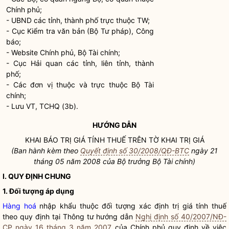
Chính phủ;
- UBND các tỉnh, thành phố trực thuộc TW;
- Cục Kiểm tra văn bản (Bộ Tư pháp), Công
báo;
- Website Chính phủ, Bộ Tài chính;
- Cục
Hải quan
các tỉnh, liên tỉnh, thành
phố;
- Các đơn vị thuộc và trực thuộc Bộ Tài
chính;
- Lưu VT, TCHQ (3b).
HƯỚNG DẪN
KHAI BÁO TRỊ GIÁ TÍNH THUẾ TRÊN TỜ KHAI TRỊ GIÁ
(Ban hành kèm theo
Quyết định số 30/2008/QĐ-BTC
ngày 21
tháng 05 năm 2008 của
Bộ trưởng
Bộ Tài chính)
I. QUY ĐỊNH CHUNG
1. Đối tượng áp dụng
Hàng hoá
nhập khẩu thuộc đối tượng xác định trị giá tính thuế
theo quy định tại Thông tư hướng dẫn
Nghị định số 40/2007/NĐ-
CP ngày 16 tháng 3 năm 2007
của Chính phủ quy định về việc