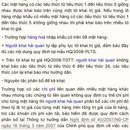
Các mặt hàng có các tiêu thức từ tiêu thức 1 đến tiêu thức 5 giống
nhau được khai báo trên cùng một tờ khai trị giá. Nếu trong lô
hàng nhập khẩu có nhiều mặt hàng có các tiêu thức từ tiêu thức 1
đến tiêu thức 5 không giống nhau thì phải khai báo trên nhiều tờ
khai trị giá.
- Trường hợp
hàng hoá
nhập khẩu có trên 08 mặt hàng:
+
Người khai hải quan
tự lập phụ lục tờ khai trị giá, đảm bảo đầy
đủ các nội dung quy định tại mẫu HQ/2008-PLTG.
+ Trên tờ khai trị giá HQ/2008-TGTT:
người khai hải quan
không
khai báo các tiêu thức từ tiêu thức 6 đến tiêu thức 24, các tiêu
thức còn lại khai báo như hướng dẫn.
- Nguyên tắc phân bổ để kê khai:
Trường hợp có các
chi phí
liên quan đến nhiều mặt hàng khác
nhau nhưng các chứng từ liên quan không quy định cụ thể
chi phí
cho từng mặt hàng thì
người khai hải quan
phân bổ các
chi phí
đó
theo tỷ lệ trị giá của từng mặt hàng trên tổng trị giá của lô hàng,
trừ các khoản
chi phí
vận tải, bảo hiểm đã được quy định cách
phân bổ tại Thông tư hướng dẫn
Nghị định số 40/2007/NĐ-CP
ngày 16 tháng 3 năm 2007
của Chính phủ quy định về việc xác