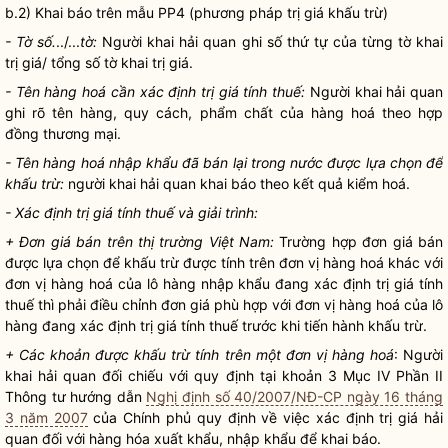
b.2) Khai báo trên mẫu PP4 (phương pháp trị giá khấu trừ)
- Tờ số.
../...
tờ:
Người khai hải quan
ghi số thứ tự của từng tờ khai
trị giá/ tổng số tờ khai trị giá.
- Tên
hàng hoá
cần xác định trị giá tính thuế:
Người khai hải quan
ghi rõ tên hàng, quy cách, phẩm chất của
hàng hoá
theo
hợp
đồng thương mại
.
- Tên hàng hoá nhập khẩu đã bán lại trong nước được lựa chọn để
khấu trừ:
người khai hải quan
khai báo theo kết quả kiểm hoá.
- Xác định trị giá tính thuế và giải trình:
+ Đơn giá bán trên thị trường Việt Nam:
Trường hợp đơn giá bán
được lựa chọn để khấu trừ được tính trên đơn vị
hàng hoá
khác với
đơn vị
hàng hoá
của lô hàng nhập khẩu đang xác định trị giá tính
thuế thì phải điều chỉnh đơn giá phù hợp với đơn vị
hàng hoá
của lô
hàng đang xác định trị giá tính thuế trước khi tiến hành khấu trừ.
+ Các khoản được khấu trừ tính trên một đơn vị
hàng hoá
:
Người
khai hải quan
đối chiếu với quy định tại khoản 3 Mục IV Phần II
Thông tư hướng dẫn
Nghị định số 40/2007/NĐ-CP ngày 16 tháng
3 năm 2007
của Chính phủ quy định về việc xác định trị giá hải
quan đối với hàng hóa xuất khẩu, nhập khẩu để khai báo.