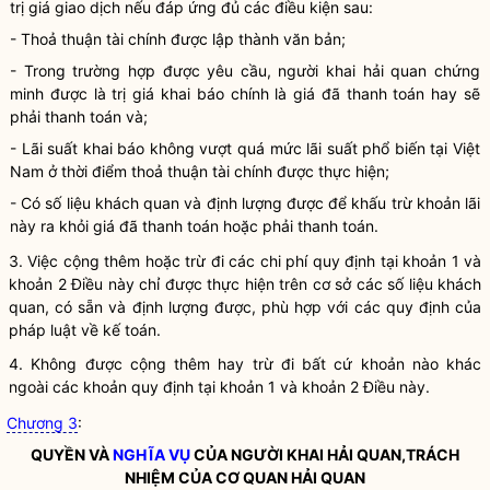
trị giá giao dịch nếu đáp ứng đủ các điều kiện sau:
- Thoả thuận tài chính được lập thành văn bản;
- Trong trường hợp được yêu cầu,
người khai hải quan
chứng
minh được là trị giá khai báo chính là giá đã thanh toán hay sẽ
phải thanh toán và;
-
Lãi
suất khai báo không vượt quá mức
lãi
suất phổ biến tại Việt
Nam ở thời điểm thoả thuận tài chính được thực hiện;
- Có số liệu khách quan và định lượng được để khấu trừ khoản lãi
này ra khỏi giá đã thanh toán hoặc phải thanh toán.
3. Việc cộng thêm hoặc trừ đi các
chi phí
quy định tại khoản 1 và
khoản 2 Điều này chỉ được thực hiện trên cơ sở các số liệu khách
quan, có sẵn và định lượng được, phù hợp với các quy định của
pháp
luật
về kế toán.
4. Không được cộng thêm hay trừ đi bất cứ khoản nào khác
ngoài các khoản quy định tại khoản 1 và khoản 2 Điều này.
Chương 3
:
QUYỀN VÀ
NGHĨA VỤ
CỦA
NGƯỜI KHAI HẢI QUAN
,TRÁCH
NHIỆM CỦA CƠ QUAN HẢI QUAN