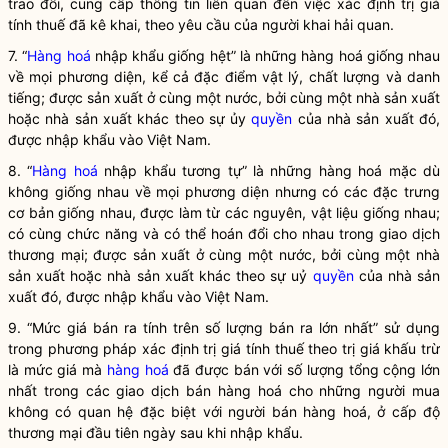
trao đổi, cung cấp thông tin liên quan đến việc xác định trị giá
tính thuế đã kê khai, theo yêu cầu của
người khai hải quan
.
7. “
Hàng hoá
nhập khẩu giống hệt” là những
hàng hoá
giống nhau
về mọi phương diện, kể cả đặc điểm vật lý, chất lượng và danh
tiếng; được sản xuất ở cùng một nước, bởi cùng một nhà sản xuất
hoặc nhà sản xuất khác theo sự ủy
quyền
của nhà sản xuất đó,
được nhập khẩu vào Việt Nam.
8. “
Hàng hoá
nhập khẩu tương tự” là những
hàng hoá
mặc dù
không giống nhau về mọi phương diện nhưng có các đặc trưng
cơ bản giống nhau, được làm từ các nguyên, vật liệu giống nhau;
có cùng chức năng và có thể hoán đổi cho nhau trong giao dịch
thương mại; được sản xuất ở cùng một nước, bởi cùng một nhà
sản xuất hoặc nhà sản xuất khác theo sự uỷ
quyền
của nhà sản
xuất đó, được nhập khẩu vào Việt Nam.
9. “Mức giá bán ra tính trên số lượng bán ra lớn nhất” sử dụng
trong phương pháp xác định trị giá tính thuế theo trị giá khấu trừ
là mức giá mà
hàng hoá
đã được bán với số lượng tổng cộng lớn
nhất trong các giao dịch bán
hàng hoá
cho những người mua
không có quan hệ đặc biệt với người bán
hàng hoá
, ở cấp độ
thương mại đầu tiên ngày sau khi nhập khẩu.