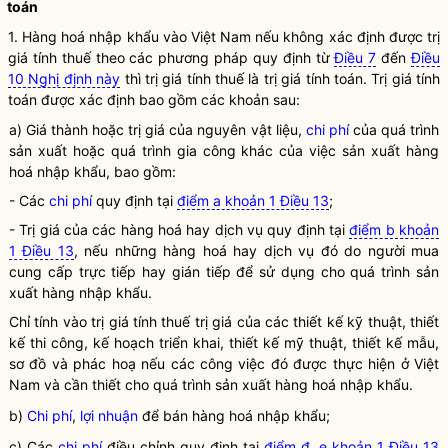
toán
1.
Hàng hoá
nhập khẩu vào Việt Nam nếu không xác định được trị
giá tính thuế theo các phương pháp quy định từ
Điều 7
đến
Điều
10 Nghị định này
thì trị giá tính thuế là trị giá tính toán. Trị giá tính
toán được xác định bao gồm các khoản sau:
a) Giá thành hoặc trị giá của nguyên vật liệu,
chi phí
của quá trình
sản xuất hoặc quá trình gia công khác của việc sản xuất
hàng
hoá
nhập khẩu, bao gồm:
- Các
chi phí
quy định tại
điểm a khoản 1 Điều 13
;
- Trị giá của các
hàng hoá
hay dịch vụ quy định tại
điểm b khoản
1 Điều 13
, nếu những
hàng hoá
hay dịch vụ đó do người mua
cung cấp trực tiếp hay gián tiếp để sử dụng cho quá trình sản
xuất hàng nhập khẩu.
Chỉ tính vào trị giá tính thuế trị giá của các thiết kế kỹ thuật, thiết
kế thi công, kế hoạch triển khai, thiết kế mỹ thuật, thiết kế mẫu,
sơ đồ và phác hoạ nếu các công việc đó được thực hiện ở Việt
Nam và cần thiết cho quá trình sản xuất
hàng hoá
nhập khẩu.
b)
Chi phí
,
lợi nhuận
để bán
hàng hoá
nhập khẩu;
c) Các
chi phí
điều chỉnh quy định tại
điểm đ, e khoản 1 Điều 13