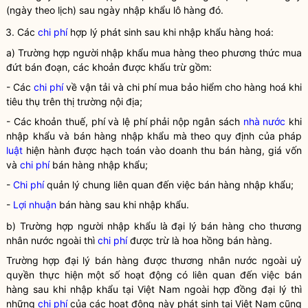
(ngày theo lịch) sau ngày nhập khẩu lô hàng đó.
3. Các
chi phí
hợp lý phát sinh sau khi nhập khẩu
hàng hoá
:
a) Trường hợp người nhập khẩu mua hàng theo phương thức mua
đứt bán đoạn, các khoản được khấu trừ gồm:
- Các
chi phí
về vận tải và
chi phí
mua bảo hiểm cho
hàng hoá
khi
tiêu thụ trên thị trường nội địa;
- Các khoản thuế, phí và lệ phí phải nộp ngân sách
nhà nước
khi
nhập khẩu và bán hàng nhập khẩu mà theo quy định của pháp
luật
hiện hành được hạch toán vào doanh thu bán hàng, giá vốn
và
chi phí
bán hàng nhập khẩu;
-
Chi phí
quản lý chung liên quan đến việc bán hàng nhập khẩu;
-
Lợi nhuận
bán hàng sau khi nhập khẩu.
b) Trường hợp người nhập khẩu là đại lý bán hàng cho thương
nhân nước ngoài thì
chi phí
được trừ là hoa hồng bán hàng.
Trường hợp đại lý bán hàng được thương nhân nước ngoài uỷ
quyền
thực hiện một số hoạt động có liên quan đến việc bán
hàng sau khi nhập khẩu tại Việt Nam ngoài hợp đồng đại lý thì
những
chi phí
của các hoạt động này phát sinh tại Việt Nam cũng