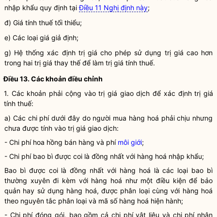
nhập khẩu quy định tại
Điều 11 Nghị định này
;
đ) Giá tính thuế tối thiểu;
e) Các loại giá giả định;
g) Hệ thống xác định trị giá cho phép sử dụng trị giá cao hơn
trong hai trị giá thay thế để làm trị giá tính thuế.
Điều 13. Các khoản điều chỉnh
1. Các khoản phải cộng vào trị giá giao dịch để xác định trị giá
tính thuế:
a) Các
chi phí
dưới đây do người mua
hàng hoá
phải chịu nhưng
chưa được tính vào trị giá giao dịch:
-
Chi phí
hoa hồng bán hàng và phí
môi giới
;
-
Chi phí
bao bì được coi là đồng nhất với
hàng hoá
nhập khẩu;
Bao bì được coi là đồng nhất với
hàng hoá
là các loại bao bì
thường xuyên đi kèm với
hàng hoá
như một điều kiện để bảo
quản hay sử dụng
hàng hoá
, được phân loại cùng với
hàng hoá
theo nguyên tắc phân loại và mã số
hàng hoá
hiện hành;
-
Chi phí
đóng gói, bao gồm cả
chi phí
vật liệu và
chi phí
nhân