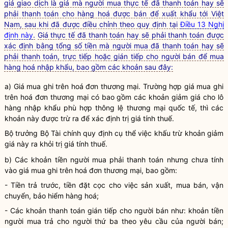
giá giao dịch là giá mà người mua thực tế đã thanh toán hay sẽ
phải thanh toán cho hàng hoá được bán để xuất khẩu tới Việt
Nam, sau khi đã được điều chỉnh theo quy định tại
Điều 13 Nghị
định này
.
Giá thực tế đã thanh toán hay sẽ phải thanh toán được
xác định bằng tổng số tiền mà người mua đã thanh toán hay sẽ
phải thanh toán, trực tiếp hoặc gián tiếp cho người bán để mua
hàng hoá nhập khẩu, bao gồm các khoản sau đây:
a) Giá mua ghi trên hoá đơn thương mại. Trường hợp giá mua ghi
trên hoá đơn thương mại có bao gồm các khoản giảm giá cho lô
hàng nhập khẩu phù hợp thông lệ thương mại quốc tế, thì các
khoản này được trừ ra để xác định trị giá tính thuế.
Bộ trưởng
Bộ Tài chính quy định cụ thể việc khấu trừ khoản giảm
giá này ra khỏi trị giá tính thuế.
b) Các khoản tiền người mua phải thanh toán nhưng chưa tính
vào giá mua ghi trên hoá đơn thương mại, bao gồm:
- Tiền trả trước, tiền đặt cọc cho việc sản xuất, mua bán, vận
chuyển, bảo hiểm
hàng hoá
;
- Các khoản thanh toán gián tiếp cho người bán như: khoản tiền
người mua trả cho người thứ ba theo yêu cầu của người bán;