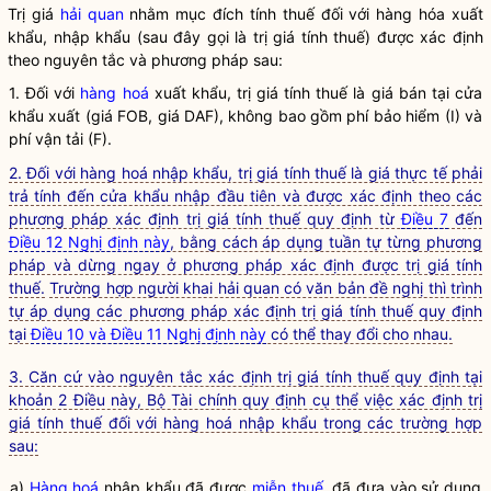
Trị giá
hải quan
nhằm mục đích tính thuế đối với hàng hóa xuất
khẩu, nhập khẩu (sau đây gọi là trị giá tính thuế) được xác định
theo nguyên tắc và phương pháp sau:
1. Đối với
hàng hoá
xuất khẩu, trị giá tính thuế là giá bán tại cửa
khẩu xuất (giá FOB, giá DAF), không bao gồm phí bảo hiểm (I) và
phí vận tải (F).
2. Đối với hàng hoá nhập khẩu, trị giá tính thuế là giá thực tế phải
trả tính đến cửa khẩu nhập đầu tiên và được xác định theo các
phương pháp xác định trị giá tính thuế quy định từ
Điều 7
đến
Điều 12 Nghị định này
, bằng cách áp dụng tuần tự từng phương
pháp và dừng ngay ở phương pháp xác định được trị giá tính
thuế.
Trường hợp người khai hải quan có văn bản đề nghị thì trình
tự áp dụng các phương pháp xác định trị giá tính thuế quy định
tại
Điều 10 và Điều 11 Nghị định này
có thể thay đổi cho nhau.
3. Căn cứ vào nguyên tắc xác định trị giá tính thuế quy định tại
khoản 2 Điều này, Bộ Tài chính quy định cụ thể việc xác định trị
giá tính thuế đối với hàng hoá nhập khẩu trong các trường hợp
sau:
a)
Hàng hoá
nhập khẩu đã được
miễn thuế
, đã đưa vào sử dụng