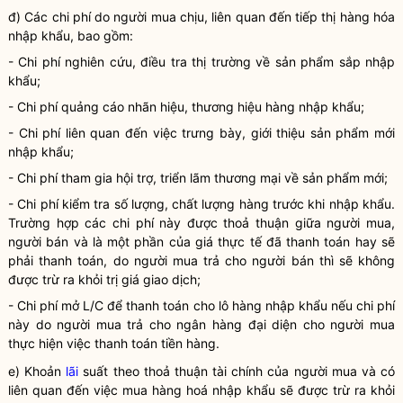
đ) Các
chi phí
do người mua chịu, liên quan đến tiếp thị hàng hóa
nhập khẩu, bao gồm:
-
Chi phí
nghiên cứu, điều tra thị trường về sản phẩm sắp nhập
khẩu;
-
Chi phí
quảng cáo nhãn hiệu, thương hiệu hàng nhập khẩu;
-
Chi phí
liên quan đến việc trưng bày, giới thiệu sản phẩm mới
nhập khẩu;
-
Chi phí
tham gia hội trợ, triển lãm thương mại về sản phẩm mới;
-
Chi phí
kiểm tra số lượng, chất lượng hàng trước khi nhập khẩu.
Trường hợp các
chi phí
này được thoả thuận giữa người mua,
người bán và là một phần của giá thực tế đã thanh toán hay sẽ
phải thanh toán, do người mua trả cho người bán thì sẽ không
được trừ ra khỏi trị giá giao dịch;
-
Chi phí
mở L/C để thanh toán cho lô hàng nhập khẩu nếu
chi phí
này do người mua trả cho ngân hàng đại diện cho người mua
thực hiện việc thanh toán tiền hàng.
e) Khoản
lãi
suất theo thoả thuận tài chính của người mua và có
liên quan đến việc mua
hàng hoá
nhập khẩu sẽ được trừ ra khỏi