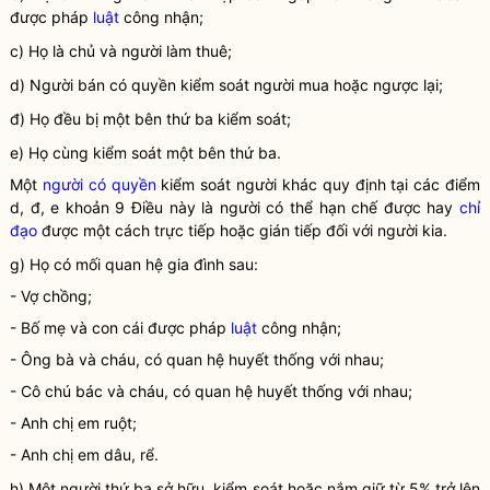
được pháp
luật
công nhận;
c) Họ là chủ và người làm thuê;
d) Người bán có quyền kiểm soát người mua hoặc ngược lại;
đ) Họ đều bị một bên thứ ba kiểm soát;
e) Họ cùng kiểm soát một bên thứ ba.
Một
người có quyền
kiểm soát người khác quy định tại các điểm
d, đ, e khoản 9 Điều này là người có thể hạn chế được hay
chỉ
đạo
được một cách trực tiếp hoặc gián tiếp đối với người kia.
g) Họ có mối quan hệ gia đình sau:
- Vợ chồng;
- Bố mẹ và con cái được pháp
luật
công nhận;
- Ông bà và cháu, có quan hệ huyết thống với nhau;
- Cô chú bác và cháu, có quan hệ huyết thống với nhau;
- Anh chị em ruột;
- Anh chị em dâu, rể.
h) Một người thứ ba sở hữu, kiểm soát hoặc nắm giữ từ 5% trở lên