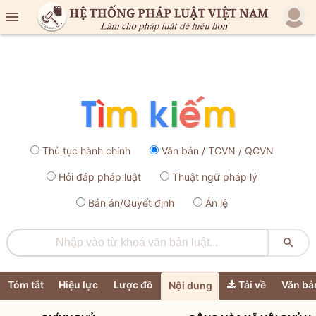

Thủ tục hành chính
Văn bản / TCVN / QCVN
Hỏi đáp pháp luật
Thuật ngữ pháp lý
Bản án/Quyết định
Án lệ

Tóm tắt
Hiệu lực
Lược đồ
Tải về
Văn bả
Nội dung