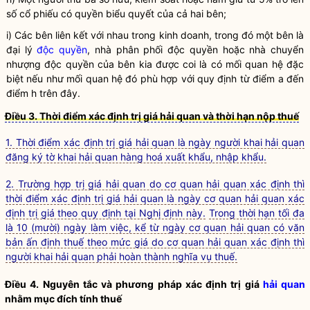
số cổ phiếu có quyền biểu quyết của cả hai bên;
i) Các bên liên kết với nhau trong kinh doanh, trong đó một bên là
đại lý
độc quyền
, nhà phân phối
độc quyền
hoặc nhà chuyển
nhượng
độc quyền
của bên kia được coi là có mối quan hệ đặc
biệt nếu như mối quan hệ đó phù hợp với quy định từ điểm a đến
điểm h trên đây.
Điều 3. Thời điểm xác định trị giá hải quan và thời hạn nộp thuế
1. Thời điểm xác định trị giá hải quan là ngày người khai hải quan
đăng ký tờ khai hải quan hàng hoá xuất khẩu, nhập khẩu.
2. Trường hợp trị giá hải quan do cơ quan hải quan xác định thì
thời điểm xác định trị giá hải quan là ngày cơ quan hải quan xác
định trị giá theo quy định tại Nghị định này.
Trong thời hạn tối đa
là 10 (mười) ngày làm việc, kể từ ngày cơ quan hải quan có văn
bản ấn định thuế theo mức giá do cơ quan hải quan xác định thì
người khai hải quan phải hoàn thành nghĩa vụ thuế.
Điều 4. Nguyên tắc và phương pháp xác định trị giá
hải quan
nhằm mục đích tính thuế