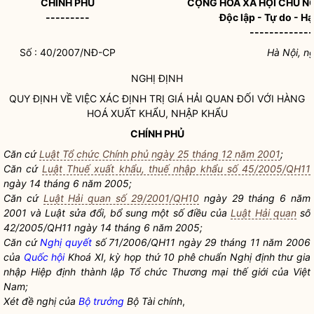
CHÍNH PHỦ
CỘNG HÒA XÃ HỘI CHỦ N
---------
Độc lập - Tự do - H
-------------
Số : 40/2007/NĐ-CP
Hà Nội, n
NGHỊ ĐỊNH
QUY ĐỊNH VỀ VIỆC XÁC ĐỊNH TRỊ GIÁ HẢI QUAN ĐỐI VỚI HÀNG
HOÁ XUẤT KHẨU, NHẬP KHẨU
CHÍNH PHỦ
Căn cứ
Luật Tổ chức Chính phủ ngày 25 tháng 12 năm 2001
;
Căn cứ
Luật Thuế xuất khẩu, thuế nhập khẩu số 45/2005/QH11
ngày 14 tháng 6 năm 2005;
Căn cứ
Luật Hải quan số 29/2001/QH10
ngày 29 tháng 6 năm
2001 và Luật sửa đổi, bổ sung một số điều của
Luật Hải quan
số
42/2005/QH11 ngày 14 tháng 6 năm 2005;
Căn cứ
Nghị quyết
số 71/2006/QH11 ngày 29 tháng 11 năm 2006
của
Quốc hội
Khoá XI, kỳ họp thứ 10 phê chuẩn Nghị định thư gia
nhập Hiệp định thành lập Tổ chức Thương mại thế giới của Việt
Nam;
Xét đề nghị của
Bộ trưởng
Bộ Tài chính
,