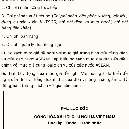
2.
Chi phí
nhân công trực tiếp
3.
Chi phí
sản xuất chung (
Chi phí
nhân viên phân xưởng, vật liệu,
dụng cụ sản xuất, KHTSCĐ,
chi phí
dịch vụ mua ngoài,
chi phí
bằng tiền khác
)
4.
Chi phí
bán hàng
5.
Chi phí
quản lý doanh nghiệp
III.
So sánh mức giá đề nghị với mức giá trung bình của cùng dịch
vụ của các nước ASEAN: Lập biểu so sánh mức giá dự kiến điều
chỉnh với mức giá cùng loại dịch vụ của các nước ASEAN.
IV.
Tính tác động của mức giá đề nghị: Với mức giá dự kiến đề
nghị của đơn vị, tổng doanh thu của đơn vị tăng hoặc giảm … tỷ
đồng/năm (bằng …%) so với giá hiện hành.
PHỤ LỤC SỐ 2
CỘNG HÒA XÃ HỘI CHỦ NGHĨA VIỆT NAM
Độc lập -Tự do - Hạnh phúc
-------------------