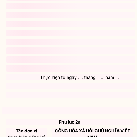
Phụ lục 2a
Tên đơn vị
CỘNG HÒA XÃ HỘI CHỦ NGHĨA VIỆT
thực hiện đăng ký
NAM
giá
Độc lập - Tự do - Hạnh phúc
-------
---------
Số ........./ .....
... , ngày ... tháng ... năm ....
V/v đăng ký giá dịch
vụ
Kính gửi:
- Cục Hàng không Việt Nam;
- Cục Quản lý Giá.
Thực hiện quy định tại Thông tư liên tịch số .../2008/TTLT/BTC-
GTVT ngày ... tháng ... năm 2008 của Liên tịch Bộ Tài chính - Bộ
Giao thông vận tải Hướng dẫn về quản lý giá cước vận chuyển
hàng không nội địa và giá dịch vụ tại cảng hàng không, sân bay
Việt Nam.
...
(tên đơn vị đăng ký)
gửi Hồ sơ đăng ký giá kèm theo các tài liệu