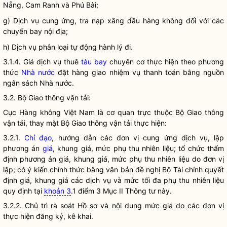
Nẵng, Cam Ranh và Phú Bài;
g) Dịch vụ cung ứng, tra nạp xăng dầu hàng không đối với các
chuyến bay nội địa;
h) Dịch vụ phân loại tự động hành lý đi.
3.1.4. Giá dịch vụ thuê
tàu bay
chuyên cơ thực hiện theo phương
thức
Nhà nước
đặt hàng giao nhiệm vụ thanh toán bằng nguồn
ngân sách
Nhà nước
.
3.2. Bộ Giao thông vận tải:
Cục Hàng không Việt Nam là cơ quan trực thuộc Bộ Giao thông
vận tải, thay mặt Bộ Giao thông vận tải thực hiện:
3.2.1.
Chỉ đạo
, hướng dẫn các đơn vị cung ứng dịch vụ, lập
phương án
giá
, khung
giá
, mức phụ thu nhiên liệu; tổ chức thẩm
định phương án
giá
, khung
giá
, mức phụ thu nhiên liệu do đơn vị
lập; có ý kiến chính thức bằng văn bản đề nghị Bộ Tài chính quyết
định
giá
, khung
giá
các dịch vụ và mức tối đa phụ thu nhiên liệu
quy định tại
khoản 3
.1 điểm 3 Mục II Thông tư này.
3.2.2. Chủ trì rà soát Hồ sơ và nội dung mức giá do các đơn vị
thực hiện đăng ký, kê khai.