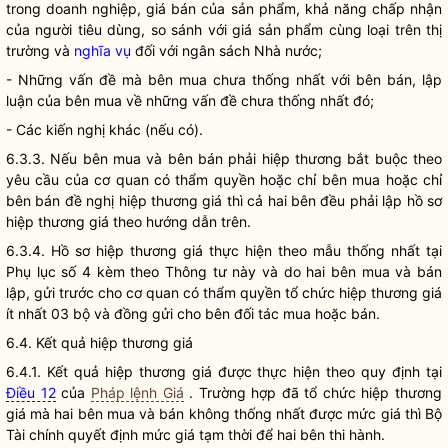
trong doanh nghiệp,
giá
bán của sản phẩm, khả năng chấp nhận
của người tiêu dùng, so sánh với
giá
sản phẩm cùng loại trên thị
trường và
nghĩa vụ
đối với ngân sách
Nhà nước
;
- Những vấn đề mà bên mua chưa thống nhất với bên bán, lập
luận của bên mua về những vấn đề chưa thống nhất đó;
- Các kiến nghị khác (nếu có).
6.3.3. Nếu bên mua và bên bán phải hiệp thương bắt buộc theo
yêu cầu của cơ quan có thẩm
quyền
hoặc chỉ bên mua hoặc chỉ
bên bán đề nghị hiệp thương
giá
thì cả hai bên đều phải lập hồ sơ
hiệp thương
giá
theo hướng dẫn trên.
6.3.4. Hồ sơ hiệp thương
giá
thực hiện theo mẫu thống nhất tại
Phụ lục số 4 kèm theo Thông tư này và do hai bên mua và bán
lập, gửi trước cho cơ quan có thẩm
quyền
tổ chức hiệp thương
giá
ít nhất 03 bộ và đồng gửi cho bên đối tác mua hoặc bán.
6.4. Kết quả hiệp thương
giá
6.4.1. Kết quả hiệp thương
giá
được thực hiện theo quy định tại
Điều 12
của
Pháp lệnh Giá
. Trường hợp đã tổ chức hiệp thương
giá
mà hai bên mua và bán không thống nhất được mức
giá
thì Bộ
Tài chính quyết định mức
giá
tạm thời để hai bên thi hành.