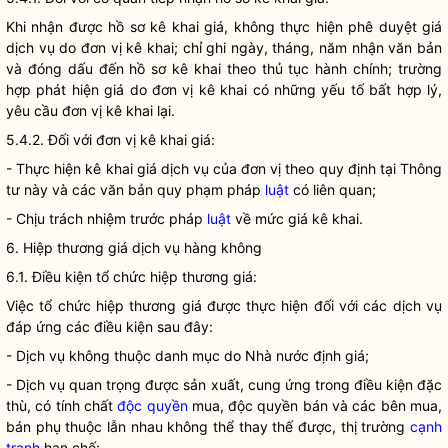
Khi nhận được hồ sơ kê khai
giá
, không thực hiện phê duyệt
giá
dịch vụ do đơn vị kê khai; chỉ ghi ngày, tháng, năm nhận văn bản
và đóng dấu đến hồ sơ kê khai theo thủ tục hành chính; trường
hợp phát hiện
giá
do đơn vị kê khai có những yếu tố bất hợp lý,
yêu cầu đơn vị kê khai lại.
5.4.2. Đối với đơn vị kê khai
giá
:
- Thực hiện kê khai
giá
dịch vụ của đơn vị theo quy định tại Thông
tư này và các văn bản quy phạm pháp
luật
có liên quan;
- Chịu trách nhiệm trước pháp
luật
về mức
giá
kê khai.
6. Hiệp thương
giá
dịch vụ hàng không
6.1. Điều kiện tổ chức hiệp thương
giá
:
Việc tổ chức hiệp thương
giá
được thực hiện đối với các dịch vụ
đáp ứng các điều kiện sau đây:
- Dịch vụ không thuộc danh mục do
Nhà nước
định
giá
;
- Dịch vụ quan trọng được sản xuất, cung ứng trong điều kiện đặc
thù, có tính chất
độc quyền
mua,
độc quyền
bán và các bên mua,
bán phụ thuộc lẫn nhau không thể thay thế được, thị trường
cạnh
tranh
hạn chế;