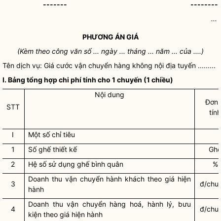
-------
--------
...
PHƯƠNG ÁN
GIÁ
(Kèm theo công văn số ... ngày ... tháng ... năm ... của ....)
Tên dịch vụ: Giá cước
vận chuyển hàng không nội địa
tuyến .........
I. Bảng tổng hợp
chi phí
tính cho 1 chuyến (1 chiều)
Nội dung
Đơn 
STT
tín
I
Một số chỉ tiêu
1
Số ghế thiết kế
Gh
2
Hệ số sử dụng ghế bình quân
%
Doanh thu vận chuyển hành khách theo giá hiện
3
đ/chu
hành
Doanh thu vận chuyển hàng hoá, hành lý, bưu
4
đ/chu
kiện theo giá hiện hành