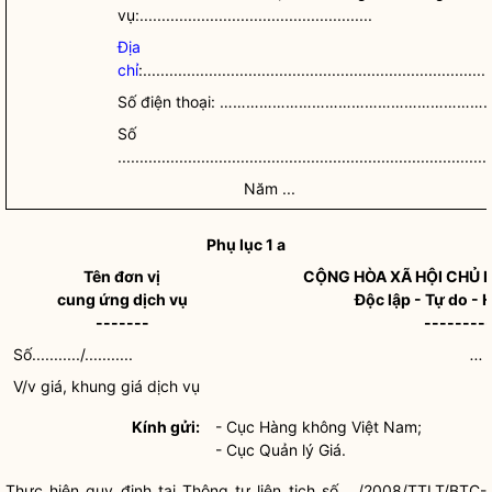
vụ:.....................................................
Địa
chỉ
:...............................................................................
Số điện thoại: ………………………………………………………
Số Fax
.....................................................................................
Năm ...
Phụ lục 1 a
Tên đơn vị
CỘNG HÒA XÃ HỘI CHỦ 
cung ứng dịch vụ
Độc lập - Tự do -
-------
--------
Số.........../...........
...
V/v
giá
, khung
giá
dịch vụ
Kính gửi:
- Cục Hàng không Việt Nam;
- Cục Quản lý Giá.
Thực hiện quy định tại Thông tư liên tịch số .../2008/TTLT/BTC-