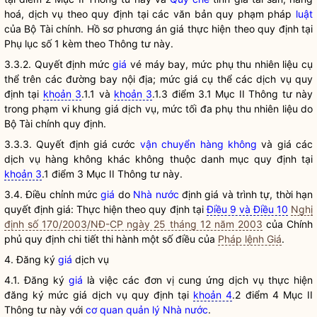
hoá, dịch vụ theo quy định tại các văn bản quy phạm pháp
luật
của Bộ Tài chính. Hồ sơ phương án
giá
thực hiện theo quy định tại
Phụ lục số 1 kèm theo Thông tư này.
3.3.2. Quyết định mức
giá
vé máy bay, mức phụ thu nhiên liệu cụ
thể trên các đường bay nội địa; mức
giá
cụ thể các dịch vụ quy
định tại
khoản 3
.1.1 và
khoản 3
.1.3 điểm 3.1 Mục II Thông tư này
trong phạm vi khung
giá
dịch vụ, mức tối đa phụ thu nhiên liệu do
Bộ Tài chính quy định.
3.3.3. Quyết định giá cước
vận chuyển hàng không
và giá các
dịch vụ hàng không khác không thuộc danh mục quy định tại
khoản 3
.1 điểm 3 Mục II Thông tư này.
3.4. Điều chỉnh mức
giá
do
Nhà nước
định
giá
và trình tự, thời hạn
quyết định
giá
: Thực hiện theo quy định tại
Điều 9 và Điều 10
Nghị
định số 170/2003/NĐ-CP ngày 25 tháng 12 năm 2003
của Chính
phủ quy định chi tiết thi hành một số điều của
Pháp lệnh Giá
.
4. Đăng ký
giá
dịch vụ
4.1. Đăng ký
giá
là việc các đơn vị cung ứng dịch vụ thực hiện
đăng ký mức
giá
dịch vụ quy định tại
khoản 4
.2 điểm 4 Mục II
Thông tư này với
cơ quan quản lý Nhà nước
.