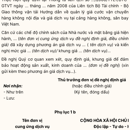
GTVT ngày ... tháng ... năm 2008 của Liên tịch Bộ Tài chính - Bộ
Giao thông vận tải Hướng dẫn về quản lý giá cước
vận chuyển
hàng không nội địa
và giá dịch vụ tại
cảng
hàng không,
sân bay
Việt Nam.
Căn cứ các chế độ chính sách của
Nhà nước
và mặt bằng
giá
hiện
hành, ... (
tên đơn vị cung ứng dịch vụ đề nghị định
giá
, điều chỉnh
giá
)
đã xây dựng phương án
giá
dịch vụ … (
tên dịch vụ)
và kiến
nghị mức
giá
...
(tên dịch vụ)/
khung
giá
...
(tên dịch vụ)...
Đề nghị Quý cơ quan xem xét, quy định
giá
, khung
giá
để đảm
bảo hoạt động sản xuất, kinh doanh của …
(đơn vị đề nghị
) (xin
gửi kèm theo phương án
giá
dịch vụ…).
Thủ trưởng đơn vị đề nghị định
giá
Nơi nhận:
(hoặc điều chỉnh
giá
)
- Như trên
(Ký tên, đóng dấu)
- Lưu:
Phụ lục 1 b
Tên đơn vị
CỘNG HÒA XÃ HỘI CHỦ 
cung ứng dịch vụ
Độc lập - Tự do -