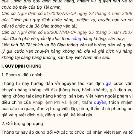
của Chính phủ quy định chức năng, nhiệm vụ,
quyền
hạn và tổ
chức bộ máy của Bộ Tài chính;
Căn cứ
Nghị định số 51/2008/NĐ-CP ngày 22 tháng 4 năm 2008
của Chính phủ quy định chức năng, nhiệm vụ,
quyền
hạn và cơ
cấu tổ chức của Bộ Giao thông vận tải;
Căn cứ
Nghị định số 83/2007/NĐ-CP ngày 25 tháng 5 năm 2007
của Chính phủ về quản lý khai thác
cảng
hàng không,
sân bay
;
Liên tịch Bộ Tài chính và Bộ Giao thông vận tải hướng dẫn về quản
lý giá cước
vận chuyển hàng không nội địa
và giá dịch vụ hàng
không tại
cảng
hàng không,
sân bay
Việt Nam như sau:
I. QUY ĐỊNH CHUNG
1. Phạm vi điều chỉnh
Thông tư này hướng dẫn về nguyên tắc xác định
giá
cước
vận
chuyển hàng không nội địa
(hàng hoá, hành khách),
giá
dịch vụ
hàng không tại cảng hàng không,
sân bay
Việt Nam ngoài phạm vi
điều chỉnh của
Pháp lệnh Phí và lệ phí
; thẩm
quyền
, trách nhiệm
của các cơ quan, đơn vị trong việc lập, trình, thẩm định phương án
giá
và quyết định
giá
, đăng ký
giá
, kê khai
giá
.
2. Đối tượng áp dụng
Thông tư này áp dụng đối với các tổ chức, cá nhân Việt Nam và tổ