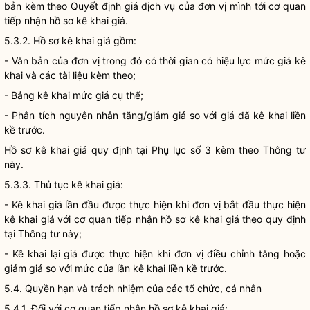
bản kèm theo Quyết định
giá
dịch vụ của đơn vị mình tới cơ quan
tiếp nhận hồ sơ kê khai
giá
.
5.3.2. Hồ sơ kê khai
giá
gồm:
- Văn bản của đơn vị trong đó có thời gian có hiệu lực mức
giá
kê
khai và các tài liệu kèm theo;
- Bảng kê khai mức giá cụ thể;
- Phân tích nguyên nhân tăng/giảm giá so với giá đã kê khai liền
kề trước.
Hồ sơ kê khai
giá
quy định tại Phụ lục số 3 kèm theo Thông tư
này.
5.3.3. Thủ tục kê khai
giá
:
- Kê khai
giá
lần đầu được thực hiện khi đơn vị bắt đầu thực hiện
kê khai
giá
với cơ quan tiếp nhận hồ sơ kê khai
giá
theo quy định
tại Thông tư này;
- Kê khai lại giá được thực hiện khi đơn vị điều chỉnh tăng hoặc
giảm giá so với mức của lần kê khai liền kề trước.
5.4.
Quyền
hạn và trách nhiệm của các tổ chức, cá nhân
5.4.1. Đối với cơ quan tiếp nhận hồ sơ kê khai
giá
: