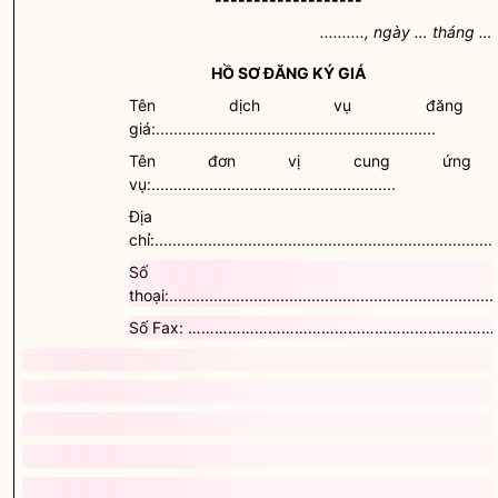
.........., ngày … tháng …
HỒ SƠ ĐĂNG KÝ GIÁ
Tên dịch vụ đăng
giá
:...............................................................
Tên đơn vị cung ứng 
vụ:.......................................................
Địa
chỉ
:.............................................................................
Số điệ
thoại:..........................................................................
Số Fax: ………………………………………………………………
Thực hiện từ ngày .... tháng ... năm ...