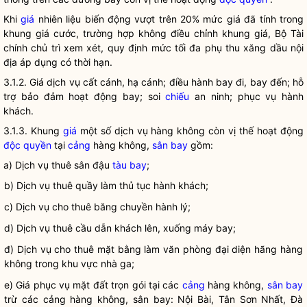
Khi
giá
nhiên liệu biến động vượt trên 20% mức
giá
đã tính trong
khung
giá
cước, trường hợp không điều chỉnh khung
giá
, Bộ Tài
chính chủ trì xem xét, quy định mức tối đa phụ thu xăng dầu nội
địa áp dụng có thời hạn.
3.1.2. Giá dịch vụ cất cánh, hạ cánh; điều hành bay đi, bay đến; hỗ
trợ bảo đảm hoạt động bay; soi
chiếu
an ninh; phục vụ hành
khách.
3.1.3. Khung
giá
một số dịch vụ hàng không còn vị thế hoạt động
độc quyền
tại
cảng
hàng không,
sân bay
gồm:
a) Dịch vụ thuê sân đậu
tàu bay
;
b) Dịch vụ thuê quầy làm thủ tục hành khách;
c) Dịch vụ cho thuê băng chuyền hành lý;
d) Dịch vụ thuê cầu dẫn khách lên, xuống máy bay;
đ) Dịch vụ cho thuê mặt bằng làm văn phòng đại diện hãng hàng
không trong khu vực nhà ga;
e) Giá phục vụ mặt đất trọn gói tại các
cảng
hàng không,
sân bay
trừ các
cảng
hàng không,
sân bay
: Nội Bài, Tân Sơn Nhất, Đà