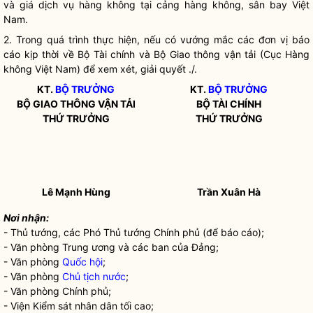
và giá dịch vụ hàng không tại cảng hàng không,
sân bay
Việt
Nam.
2. Trong quá trình thực hiện, nếu có vướng mắc các đơn vị báo
cáo kịp thời về Bộ Tài chính và Bộ Giao thông vận tải (Cục Hàng
không Việt Nam) để xem xét, giải quyết ./.
KT.
BỘ TRƯỞNG
KT.
BỘ TRƯỞNG
BỘ GIAO THÔNG VẬN TẢI
BỘ TÀI CHÍNH
THỨ TRƯỞNG
THỨ TRƯỞNG
Lê Mạnh Hùng
Trần Xuân Hà
Nơi nhận:
- Thủ tướng, các Phó Thủ tướng Chính phủ (để báo cáo);
- Văn phòng Trung ương và các ban của Đảng;
- Văn phòng
Quốc hội
;
- Văn phòng
Chủ tịch nước
;
- Văn phòng Chính phủ;
- Viện Kiểm sát nhân dân tối cao;