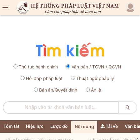

Thủ tục hành chính
Văn bản / TCVN / QCVN
Hỏi đáp pháp luật
Thuật ngữ pháp lý
Bản án/Quyết định
Án lệ

Tóm tắt
Hiệu lực
Lược đồ
Tải về
Văn bả
Nội dung