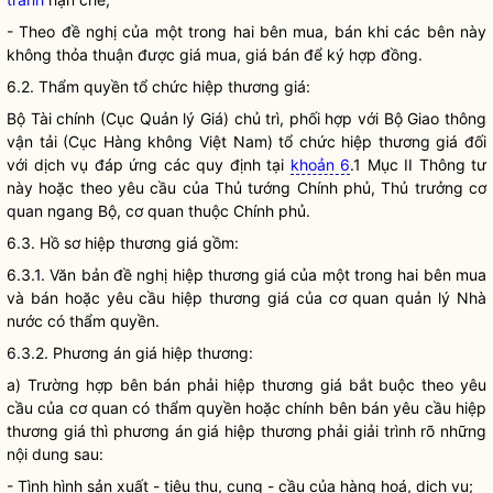
- Theo đề nghị của một trong hai bên mua, bán khi các bên này
không thỏa thuận được
giá
mua,
giá
bán để ký hợp đồng.
6.2. Thẩm
quyền
tổ chức hiệp thương
giá
:
Bộ Tài chính (Cục Quản lý
Giá
) chủ trì, phối hợp với Bộ Giao thông
vận tải (Cục Hàng không Việt Nam) tổ chức hiệp thương
giá
đối
với dịch vụ đáp ứng các quy định tại
khoản 6
.1 Mục II Thông tư
này hoặc theo yêu cầu của Thủ tướng Chính phủ, Thủ trưởng cơ
quan ngang Bộ, cơ quan thuộc Chính phủ.
6.3. Hồ sơ hiệp thương
giá
gồm:
6.3.1. Văn bản đề nghị hiệp thương
giá
của một trong hai bên mua
và bán hoặc yêu cầu hiệp thương
giá
của
cơ quan quản lý Nhà
nước
có thẩm
quyền
.
6.3.2. Phương án
giá
hiệp thương:
a) Trường hợp bên bán phải hiệp thương
giá
bắt buộc theo yêu
cầu của cơ quan có thẩm
quyền
hoặc chính bên bán yêu cầu hiệp
thương
giá
thì phương án
giá
hiệp thương phải giải trình rõ những
nội dung sau:
- Tình hình sản xuất - tiêu thụ, cung - cầu của hàng hoá, dịch vụ;