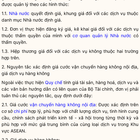
được quản lý theo các hình thức:
1.1.
Nhà nước
quyết định
giá
, khung
giá
đối với các dịch vụ thuộc
danh mục
Nhà nước
định
giá
.
1.2. Đơn vị thực hiện đăng ký
giá
, kê khai
giá
đối với các dịch vụ
thuộc thẩm
quyền
của mình với
cơ quan quản lý Nhà nước
có
thẩm
quyền
.
1.3. Hiệp thương
giá
đối với các dịch vụ không thuộc hai trường
hợp trên.
2. Nguyên tắc xác định
giá
cước
vận chuyển hàng không nội địa
,
giá
dịch vụ hàng không
Ngoài việc thực hiện
Quy chế
tính giá tài sản, hàng hoá, dịch vụ và
các văn bản hướng dẫn có liên quan của Bộ Tài chính, đơn vị phải
tuân thủ các nguyên tắc, quy định dưới đây:
2.1. Giá cước
vận chuyển hàng không nội địa
: Được xác định trên
cơ sở
chi phí
hợp lý, phù hợp với chất lượng dịch vụ, tình hình cung
cầu, chính sách phát triển kinh tế - xã hội trong từng thời kỳ và
phù hợp với mức giá trung bình của cùng loại dịch vụ trong Khu
vực ASEAN.
2.2. Giá dịch vụ hàng không: