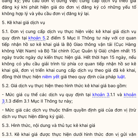
đăng ký; yêu cầu đơn vị dừng việc cung cấp dịch vụ theo
giá
đăng ký khi phát hiện
giá
do đơn vị đăng ký có những yếu tố
không hợp lý và yêu cầu đơn vị đăng ký lại.
5. Kê khai
giá
dịch vụ
5.1. Đơn vị cung cấp dịch vụ thực hiện việc kê khai
giá
dịch vụ
quy định tại
khoản 5
.2 điểm 5 Mục II Thông tư này với cơ quan
tiếp nhận hồ sơ kê khai
giá
là Bộ Giao thông vận tải (Cục Hàng
không Việt Nam) và Bộ Tài chính (Cục Quản lý
Giá
) chậm nhất 15
ngày trước ngày dự kiến thực hiện
giá
. Hết thời hạn 15 ngày, nếu
không có yêu cầu giải trình từ phía cơ quan tiếp nhận hồ sơ kê
khai
giá
, đơn vị triển khai cung cấp dịch vụ theo
giá
đã kê khai,
đồng thời thực hiện
niêm yết
giá
theo quy định của pháp
luật
.
5.2.
Giá
dịch vụ thực hiện theo hình thức kê khai
giá
bao gồm:
- Mức giá cụ thể các dịch vụ quy định tại
khoản 3
.1.1 và
khoản
3
.1.3 điểm 3.1 Mục II Thông tư này;
- Mức
giá
các dịch vụ thuộc thẩm
quyền
định
giá
của đơn vị (trừ
dịch vụ thực hiện đăng ký
giá
).
5.3. Hình thức, nội dung và thủ tục kê khai
giá
5.3.1. Kê khai
giá
được thực hiện dưới hình thức đơn vị gửi văn