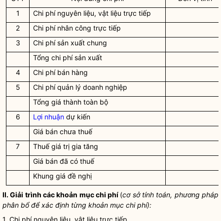
1
Chi phí
nguyên liệu, vật liệu trực tiếp
2
Chi phí
nhân công trực tiếp
3
Chi phí
sản xuất chung
Tổng
chi phí
sản xuất
4
Chi phí
bán hàng
5
Chi phí
quản lý doanh nghiệp
Tổng
giá
thành toàn bộ
6
Lợi nhuận
dự kiến
Giá
bán chưa thuế
7
Thuế giá trị gia tăng
Giá
bán đã có thuế
Khung
giá
đề nghị
II. Giải trình các khoản mục
chi phí
(
cơ sở tính toán, phương pháp
phân bổ để xác định từng khoản mục
chi phí
):
1.
Chi phí
nguyên liệu, vật liệu trực tiếp