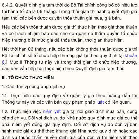
6.4.2. Quyết định
giá
tạm thời do Bộ Tài chính công bố có hiệu lực
thi hành tối đa là 06 tháng. Trong thời gian thi hành quyết định
giá
tạm thời các bên được quyền thỏa thuận
giá
mua,
giá
bán.
Nếu các bên thỏa thuận được giá thì thực hiện theo giá thỏa thuận
và có trách nhiệm báo cáo cho cơ quan có thẩm
quyền
tổ chức
hiệp thương biết mức giá đã thỏa thuận, thời gian thực hiện.
Hết thời hạn 06 tháng, nếu các bên không thỏa thuận được
giá
thì
Bộ Tài chính sẽ tổ chức hiệp thương
giá
lại theo quy định tại
khoản
6
.1 Mục II Thông tư này và trong thời gian tổ chức hiệp thương,
các bên vẫn tiếp tục thực hiện theo Quyết định
giá
tạm thời.
III. TỔ CHỨC THỰC HIỆN
1. Các đơn vị cung ứng dịch vụ
1.1. Thực hiện các quy định về quản lý giá theo hướng dẫn tại
Thông tư này và các văn bản quy phạm pháp
luật
có liên quan.
1.2. Thực hiện việc
niêm yết
giá
tại nơi giao dịch mua bán, cung
cấp dịch vụ. Đối với dịch vụ do
Nhà nước
quy định mức
giá
cụ thể
phải
niêm yết
đúng
giá
quy định. Đối với dịch vụ do đơn vị ban
hành mức
giá
cụ thể theo khung
giá
Nhà nước
quy định hoặc các
dịch vụ thuộc thẩm
quyền
định
giá
của đơn vị thì
niêm yết
theo