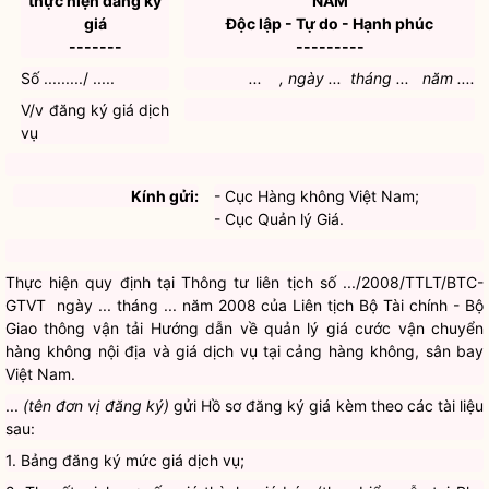
sau:
1. Bảng đăng ký mức giá dịch vụ;
2. Thuyết minh cơ cấu giá thành, giá bán (theo biểu mẫu tại Phụ
lục 1b và Phụ lục 1c); phân tích nguyên nhân tăng hoặc giảm giá;
3. Mức giá tại Hồ sơ gửi kèm theo công văn này có hiệu lực thi
hành kể từ ngày ... / ... / ... .
...
(tên đơn vị đăng ký)
chịu trách nhiệm trước pháp luật về tính
đúng đắn của mức giá mà chúng tôi đã đăng ký.
Đề nghị Quý cơ quan ghi nhận ngày nộp Hồ sơ đăng ký giá của ...
(tên đơn vị đăng ký)
theo quy định./.
Nơi nhận:
THỦ TRƯỞNG ĐƠN VỊ
- Như trên;
(Đơn vị đăng ký giá)
- Lưu:
Ghi nhận ngày nộp Hồ sơ đăng ký giá của cơ quan quản lý Nhà
nước