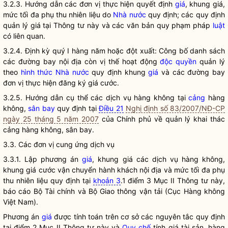
3.2.3. Hướng dẫn các đơn vị thực hiện quyết định
giá
, khung
giá
,
mức tối đa phụ thu nhiên liệu do
Nhà nước
quy định; các quy định
quản lý
giá
tại Thông tư này và các văn bản quy phạm pháp
luật
có liên quan.
3.2.4. Định kỳ quý I hàng năm hoặc đột xuất: Công bố danh sách
các đường bay nội địa còn vị thế hoạt động
độc quyền
quản lý
theo
hình thức Nhà nước
quy định khung
giá
và các đường bay
đơn vị thực hiện đăng ký
giá
cước.
3.2.5. Hướng dẫn cụ thể các dịch vụ hàng không tại
cảng
hàng
không,
sân bay
quy định tại
Điều 21
Nghị định số 83/2007/NĐ-CP
ngày 25 tháng 5 năm 2007
của Chính phủ về quản lý khai thác
cảng
hàng không,
sân bay
.
3.3. Các đơn vị cung ứng dịch vụ
3.3.1. Lập phương án
giá
, khung
giá
các dịch vụ hàng không,
khung
giá
cước vận chuyển hành khách nội địa và mức tối đa phụ
thu nhiên liệu quy định tại
khoản 3
.1 điểm 3 Mục II Thông tư này,
báo cáo Bộ Tài chính và Bộ Giao thông vận tải (Cục Hàng không
Việt Nam).
Phương án
giá
được tính toán trên cơ sở các nguyên tắc quy định
tại điểm 2 Mục II Thông tư này và
Quy chế
tính
giá
tài sản, hàng