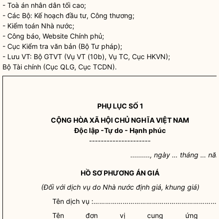
- Toà án nhân dân tối cao;
- Các Bộ: Kế hoạch đầu tư, Công thương;
- Kiểm toán
Nhà nước
;
- Công báo, Website Chính phủ;
- Cục Kiểm tra văn bản (Bộ Tư pháp);
- Lưu VT: Bộ GTVT (Vụ VT (10b), Vụ TC, Cục HKVN);
Bộ Tài chính (Cục QLG, Cục TCDN).
PHỤ LỤC SỐ 1
CỘNG HÒA XÃ HỘI CHỦ NGHĨA VIỆT NAM
Độc lập -Tự do - Hạnh phúc
---------------------
.........., ngày … tháng … năm
HỒ SƠ PHƯƠNG ÁN
GIÁ
(Đối với dịch vụ do
Nhà nước
định
giá
, khung
giá
)
Tên dịch vụ :………………………………………………………
Tên đơn vị cung ứng dị