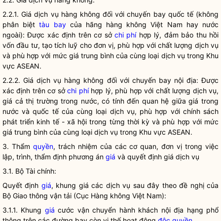
2.2.1. Giá dịch vụ hàng không đối với chuyến bay quốc tế (không
phân biệt
tàu bay
của hãng hàng không Việt Nam hay nước
ngoài): Được xác định trên cơ sở
chi phí
hợp lý, đảm bảo thu hồi
vốn đầu tư, tạo tích luỹ cho đơn vị, phù hợp với chất lượng dịch vụ
và phù hợp với mức giá trung bình của cùng loại dịch vụ trong Khu
vực ASEAN.
2.2.2. Giá dịch vụ hàng không đối với chuyến bay nội địa: Được
xác định trên cơ sở
chi phí
hợp lý, phù hợp với chất lượng dịch vụ,
giá cả thị trường trong nước, có tính đến quan hệ giữa giá trong
nước và quốc tế của cùng loại dịch vụ, phù hợp với chính sách
phát triển kinh tế - xã hội trong từng thời kỳ và phù hợp với mức
giá trung bình của cùng loại dịch vụ trong Khu vực ASEAN.
3. Thẩm
quyền
, trách nhiệm của các cơ quan, đơn vị trong việc
lập, trình, thẩm định phương án
giá
và quyết định
giá
dịch vụ
3.1. Bộ Tài chính:
Quyết định
giá
, khung
giá
các dịch vụ sau đây theo đề nghị của
Bộ Giao thông vận tải (Cục Hàng không Việt Nam):
3.1.1. Khung
giá
cước vận chuyển hành khách nội địa hạng phổ
thông trên các đường bay còn vị thế hoạt động
độc quyền
.