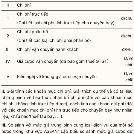
II
Chi phí
Chi phí
trực tiếp
1
đ/chu
(Chi tiết loại
chi phí
tính trực tiếp cho chuyến bay)
Chi phí
phân bổ
2
đ/chu
(Chi tiết các loại
chi phí
phải phân bổ)
III
Chi phí
vận chuyển hành khách
đ/Hk
Đ/vé
IV
Giá cước vận chuyển (đã bao gồm thuế GTGT)
chiề
Đ/vé
V
Kiến nghị về khung
giá
cước vận chuyển
chiề
II.
Giải trình các khoản mục
chi phí
: Giải thích cụ thể và có tài liệu
chứng minh về tiêu thức phân bổ
chi phí
(đối với các khoản mục
chi phí
không tính trực tiếp được), cách tính các khoản
chi phí
(đối
với các khoản mục
chi phí
tính trực tiếp cho chuyến bay như nhiên
liệu, khấu hao/thuế
tàu bay
, ...).
III.
So sánh với mức
giá
trung bình cùng loại dịch vụ của một số
nước trong Khu vực ASEAN: Lập biểu so sánh mức
giá
cước dự