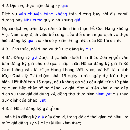
4.2. Dịch vụ thực hiện đăng ký
giá
:
Dịch vụ
vận chuyển hàng không
trên đường bay nội địa ngoài
đường bay
Nhà nước
quy định khung
giá
.
Ngoài dịch vụ trên đây, căn cứ tình hình thực tế, Cục Hàng không
Việt Nam quy định việc bổ sung, sửa đổi danh mục dịch vụ thực
hiện đăng ký
giá
sau khi có ý kiến thống nhất của Bộ Tài chính.
4.3. Hình thức, nội dung và thủ tục đăng ký
giá
:
4.3.1. Đăng ký
giá
được thực hiện dưới hình thức đơn vị gửi văn
bản đăng ký
giá
cho cơ quan tiếp nhận Hồ sơ đăng ký
giá
là Bộ
Giao thông vận tải (Cục Hàng không Việt Nam) và Bộ Tài chính
(Cục Quản lý
Giá
) chậm nhất 15 ngày trước ngày dự kiến thực
hiện. Hết thời hạn 15 ngày, nếu không có yêu cầu giải trình từ phía
cơ quan tiếp nhận hồ sơ đăng ký
giá
, đơn vị triển khai cung cấp
dịch vụ theo
giá
đã đăng ký, đồng thời thực hiện
niêm yết
giá
theo
quy định của pháp
luật
.
4.3.2. Hồ sơ đăng ký giá gồm:
- Văn bản đăng ký
giá
của đơn vị, trong đó có thời gian có hiệu lực
mức
giá
đăng ký và các tài liệu kèm theo;