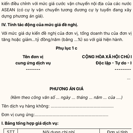
kiến điều chỉnh với mức
giá
cước vận chuyển nội địa của các nước
ASEAN (có cự ly vận chuyển tương đương cự ly tuyến đang xây
dựng phương án
giá
).
IV. Tính tác động của mức giá đề nghị.
Với mức giá dự kiến đề nghị của đơn vị, tổng doanh thu của đơn vị
tăng hoặc giảm…tỷ đồng/năm (bằng …%) so với giá hiện hành.
Phụ lục 1 c
Tên đơn vị
CỘNG HÒA XÃ HỘI CHỦ 
cung ứng dịch vụ
Độc lập - Tự do -
-------
--------
...
PHƯƠNG ÁN
GIÁ
(Kèm theo công văn số ... ngày ... tháng ... năm ... của ....)
Tên dịch vụ hàng không: ……………………………………...........
Đơn vị cung ứng:……………………………………………………..
I. Bảng tổng hợp giá dịch vụ:
STT
Nội dung
chi phí
Đơn vị tính