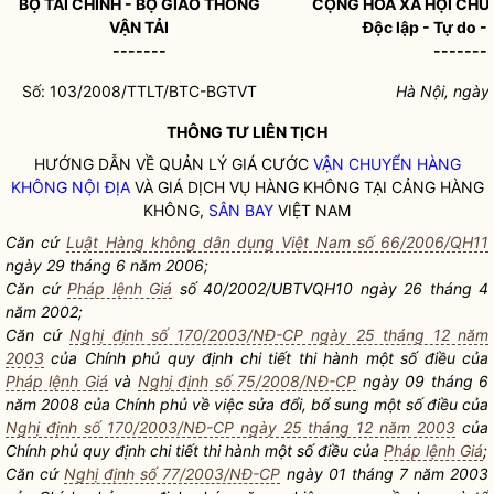
BỘ TÀI CHÍNH - BỘ GIAO THÔNG
CỘNG HOÀ XÃ HỘI CHỦ
VẬN TẢI
Độc lập - Tự do 
-------
-------
Số: 103/2008/TTLT/BTC-BGTVT
Hà Nội, ngày
THÔNG TƯ
LIÊN TỊCH
HƯỚNG DẪN VỀ QUẢN LÝ GIÁ CƯỚC
VẬN CHUYỂN HÀNG
KHÔNG NỘI ĐỊA
VÀ GIÁ DỊCH VỤ HÀNG KHÔNG TẠI CẢNG HÀNG
KHÔNG,
SÂN BAY
VIỆT NAM
Căn cứ
Luật Hàng không dân dụng Việt Nam số 66/2006/QH11
ngày 29 tháng 6 năm 2006;
Căn cứ
Pháp lệnh Giá
số 40/2002/UBTVQH10 ngày 26 tháng 4
năm 2002;
Căn cứ
Nghị định số 170/2003/NĐ-CP ngày 25 tháng 12 năm
2003
của Chính phủ quy định chi tiết thi hành một số điều của
Pháp lệnh Giá
và
Nghị định số 75/2008/NĐ-CP
ngày 09 tháng 6
năm 2008 của Chính phủ về việc sửa đổi, bổ sung một số điều của
Nghị định số 170/2003/NĐ-CP ngày 25 tháng 12 năm 2003
của
Chính phủ quy định chi tiết thi hành một số điều của
Pháp lệnh Giá
;
Căn cứ
Nghị định số 77/2003/NĐ-CP
ngày 01 tháng 7 năm 2003