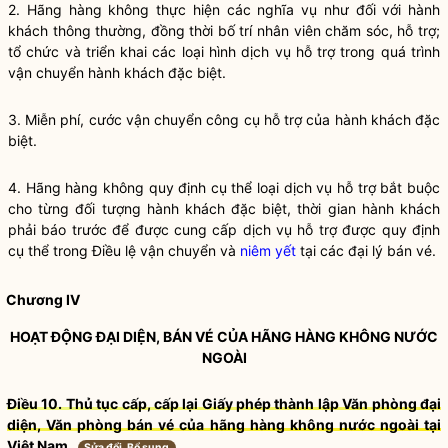
2. Hãng hàng không thực hiện các
nghĩa vụ
như đối với hành
khách thông thường, đồng thời bố trí nhân viên chăm sóc, hỗ trợ;
tổ chức và triển khai các loại hình dịch vụ hỗ trợ trong quá trình
vận chuyển hành khách đặc biệt.
3. Miễn phí, cước vận chuyển công cụ hỗ trợ của hành khách đặc
biệt.
4. Hãng hàng không quy định cụ thể loại dịch vụ hỗ trợ bắt buộc
cho từng đối tượng hành khách đặc biệt, thời gian hành khách
phải báo trước để được cung cấp dịch vụ hỗ trợ được quy định
cụ thể trong
Điều lệ vận chuyển
và
niêm yết
tại các đại lý bán vé.
Chương IV
HOẠT ĐỘNG ĐẠI DIỆN, BÁN VÉ CỦA HÃNG HÀNG KHÔNG NƯỚC
NGOÀI
Điều 10. Thủ tục cấp, cấp lại Giấy phép thành lập Văn phòng đại
diện, Văn phòng bán vé của hãng hàng không nước ngoài tại
Việt Nam
Sửa đổi, Bổ sung