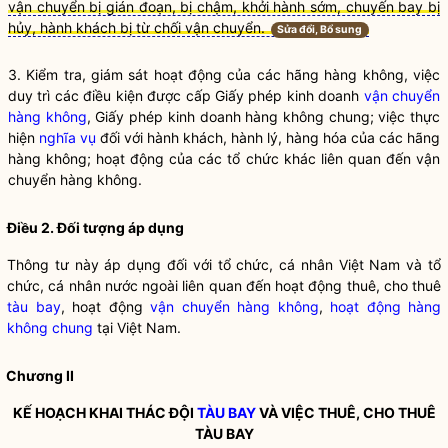
vận chuyển bị gián đoạn, bị chậm, khởi hành sớm, chuyến bay bị
hủy, hành khách bị từ chối vận chuyển.
Sửa đổi, Bổ sung
3. Kiểm tra, giám sát hoạt động của các hãng hàng không, việc
duy trì các điều kiện được cấp Giấy phép kinh doanh
vận chuyển
hàng không
, Giấy phép kinh doanh hàng không chung; việc thực
hiện
nghĩa vụ
đối với hành khách, hành lý, hàng hóa của các hãng
hàng không; hoạt động của các tổ chức khác liên quan đến
vận
chuyển hàng không
.
Điều 2. Đối tượng áp dụng
Thông tư này áp dụng đối với tổ chức, cá nhân Việt Nam và tổ
chức, cá nhân nước ngoài liên quan đến hoạt động thuê, cho thuê
tàu bay
, hoạt động
vận chuyển hàng không
,
hoạt động hàng
không chung
tại Việt Nam.
Chương II
KẾ HOẠCH KHAI THÁC ĐỘI
TÀU BAY
VÀ VIỆC THUÊ, CHO THUÊ
TÀU BAY