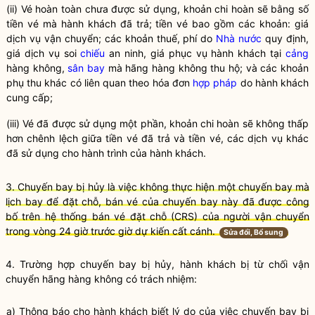
(ii) Vé hoàn toàn chưa được sử dụng, khoản chi hoàn sẽ bằng số
tiền vé mà hành khách đã trả; tiền vé bao gồm các khoản: giá
dịch vụ vận chuyển; các khoản thuế, phí do
Nhà nước
quy định,
giá dịch vụ soi
chiếu
an ninh, giá phục vụ hành khách tại
cảng
hàng không,
sân bay
mà hãng hàng không thu hộ; và các khoản
phụ thu khác có liên quan theo hóa đơn
hợp pháp
do hành khách
cung cấp;
(iii) Vé đã được sử dụng một phần, khoản chi hoàn sẽ không thấp
hơn chênh lệch giữa tiền vé đã trả và tiền vé, các dịch vụ khác
đã sử dụng cho hành trình của hành khách.
3. Chuyến bay bị hủy là việc không thực hiện một chuyến bay mà
lịch bay để đặt chỗ, bán vé của chuyến bay này đã được công
bố trên hệ thống bán vé đặt chỗ (CRS) của người vận chuyển
trong vòng 24 giờ trước giờ dự kiến cất cánh.
Sửa đổi, Bổ sung
4. Trường hợp chuyến bay bị hủy, hành khách bị từ chối vận
chuyển hãng hàng không có trách nhiệm:
a) Thông báo cho hành khách biết lý do của việc chuyến bay bị