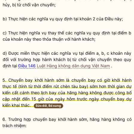
hủy, bị từ chối vận chuyển;
b) Thực hiện các
nghĩa vụ
quy định tại khoản 2 của Điều này;
c) Thực hiện
nghĩa vụ
thay thế các
nghĩa vụ
quy định tại điểm b
của khoản này theo thỏa thuận với hành khách;
d) Được miễn thực hiện các
nghĩa vụ
tại điểm a, b, c khoản này
đối với trường hợp hành khách bị từ chối vận chuyển theo quy
định tại
Điều 146
Luật Hàng không dân dụng Việt Nam
.
5. Chuyến bay khởi hành sớm là chuyến bay có giờ khởi hành
thực tế (tính từ thời điểm rút chèn
tàu bay
) sớm hơn thời gian dự
kiến cất cánh theo lịch bay của hãng hàng không được công bố
cập nhật đến 15 giờ của ngày hôm trước ngày chuyến bay dự
kiến khai thác.
Sửa đổi, Bổ sung
6. Trường hợp chuyến bay khởi hành sớm, hãng hàng không có
trách nhiệm: