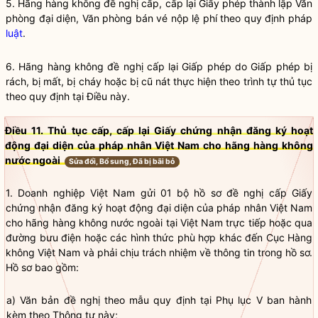
5. Hãng hàng không đề nghị cấp, cấp lại Giấy phép thành lập Văn
phòng đại diện, Văn phòng bán vé nộp lệ phí theo quy định pháp
luật
.
6. Hãng hàng không đề nghị cấp lại Giấp phép do Giấp phép bị
rách, bị mất, bị cháy hoặc bị cũ nát thực hiện theo trình tự thủ tục
theo quy định tại Điều này.
Điều 11. Thủ tục cấp, cấp lại Giấy chứng nhận đăng ký hoạt
động đại diện của pháp nhân Việt Nam cho hãng hàng không
nước ngoài
Sửa đổi, Bổ sung, Đã bị bãi bỏ
1. Doanh nghiệp Việt Nam gửi 01 bộ hồ sơ đề nghị cấp Giấy
chứng nhận đăng ký hoạt động đại diện của pháp nhân Việt Nam
cho hãng hàng không nước ngoài tại Việt Nam trực tiếp hoặc qua
đường bưu điện hoặc các hình thức phù hợp khác đến Cục Hàng
không Việt Nam và phải chịu trách nhiệm về thông tin trong hồ sơ.
Hồ sơ bao gồm:
a) Văn bản đề nghị theo mẫu quy định tại Phụ lục V ban hành
kèm theo Thông tư này;