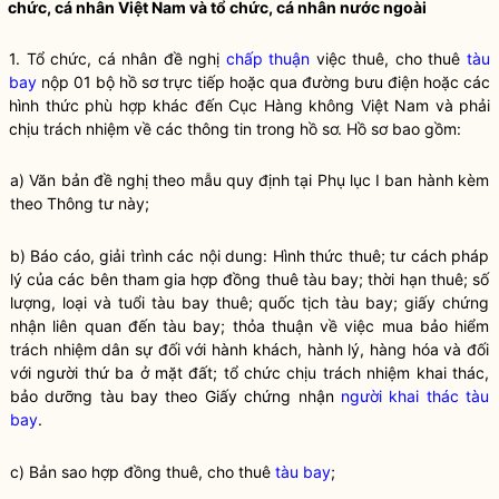
chức, cá nhân Việt Nam và tổ chức, cá nhân nước ngoài
1. Tổ chức, cá nhân đề nghị
chấp thuận
việc thuê, cho thuê
tàu
bay
nộp 01 bộ hồ sơ trực tiếp hoặc qua đường bưu điện hoặc các
hình thức phù hợp khác đến Cục Hàng không Việt Nam và phải
chịu trách nhiệm về các thông tin trong hồ sơ. Hồ sơ bao gồm:
a) Văn bản đề nghị theo mẫu quy định tại Phụ lục I ban hành kèm
theo Thông tư này;
b) Báo cáo, giải trình các nội dung: Hình thức thuê; tư cách pháp
lý của các bên tham gia hợp đồng thuê tàu bay; thời hạn thuê; số
lượng, loại và tuổi tàu bay thuê; quốc tịch tàu bay; giấy chứng
nhận liên quan đến tàu bay; thỏa thuận về việc mua bảo hiểm
trách nhiệm dân sự đối với hành khách, hành lý, hàng hóa và đối
với người thứ ba ở mặt đất; tổ chức chịu trách nhiệm khai thác,
bảo dưỡng tàu bay theo Giấy chứng nhận
người khai thác tàu
bay
.
c) Bản sao hợp đồng thuê, cho thuê
tàu bay
;