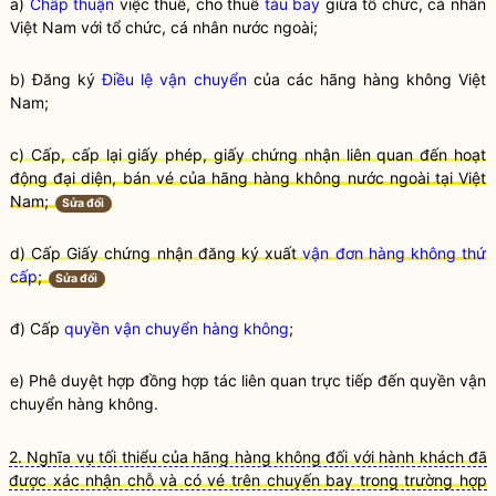
a)
Chấp thuận
việc thuê, cho thuê
tàu bay
giữa tổ chức, cá nhân
Việt Nam với tổ chức, cá nhân nước ngoài;
b) Đăng ký
Điều lệ vận chuyển
của các hãng hàng không Việt
Nam;
c) Cấp, cấp lại giấy phép, giấy chứng nhận liên quan đến hoạt
động đại diện, bán vé của hãng hàng không nước ngoài tại Việt
Nam;
Sửa đổi
d) Cấp Giấy chứng nhận đăng ký xuất
vận đơn hàng không thứ
cấp
;
Sửa đổi
đ) Cấp
quyền vận chuyển hàng không
;
e) Phê duyệt hợp đồng hợp tác liên quan trực tiếp đến
quyền vận
chuyển hàng không
.
2. Nghĩa vụ tối thiểu của hãng hàng không đối với hành khách đã
được xác nhận chỗ và có vé trên chuyến bay trong trường hợp