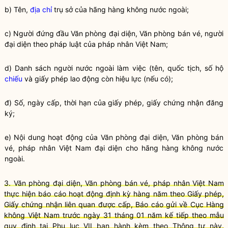
b) Tên,
địa chỉ
trụ sở của hãng hàng không nước ngoài;
c) Người đứng đầu Văn phòng đại diện, Văn phòng bán vé, người
đại diện theo pháp luật của pháp nhân Việt Nam;
d) Danh sách người nước ngoài làm việc (tên, quốc tịch, số hộ
chiếu
và giấy phép lao động còn hiệu lực (nếu có);
đ) Số, ngày cấp, thời hạn của giấy phép, giấy chứng nhận đăng
ký;
e) Nội dung hoạt động của Văn phòng đại diện, Văn phòng bán
vé, pháp nhân Việt Nam đại diện cho hãng hàng không nước
ngoài.
3. Văn phòng đại diện, Văn phòng bán vé, pháp nhân Việt Nam
thực hiện báo cáo hoạt động định kỳ hàng năm theo Giấy phép,
Giấy chứng nhận liên quan được cấp, Báo cáo gửi về Cục Hàng
không Việt Nam trước ngày 31 tháng 01 năm kế tiếp theo mẫu
quy định tại Phụ lục VII ban hành kèm theo Thông tư này.