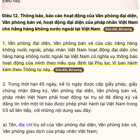
Điều này.
Điều 12. Thông báo, báo cáo hoạt động của Văn phòng đại diện,
Văn phòng bán vé, hoạt động đại diện của pháp nhân Việt Nam
cho hãng hàng không nước ngoài tại Việt Nam
Sửa đổi, Bổ sung
1. Văn phòng đại diện, Văn phòng bán vé của các hãng hàng
không nước ngoài, pháp nhân Việt Nam hoạt động đại diện cho
hãng hàng không nước ngoài tại Việt Nam có
nghĩa vụ
thông báo
hoạt động của mình theo mẫu quy định tại Phụ lục VI ban hành
kèm theo Thông tư này.
Sửa đổi, Bổ sung
2. Trong thời hạn 45 ngày, kể từ ngày được cấp giấy phép, giấy
chứng nhận đăng ký, Văn phòng đại diện, Văn phòng bán vé,
pháp nhân Việt Nam phải hoạt động tại trụ sở đã đăng ký và
đăng tin trên một tờ báo được phép phát hành tại Việt Nam trong
03 số liên tiếp, với những nội dung sau đây:
a) Tên,
địa chỉ
trụ sở của Văn phòng đại diện, Văn phòng bán vé,
Văn phòng giao dịch của pháp nhân Việt Nam;