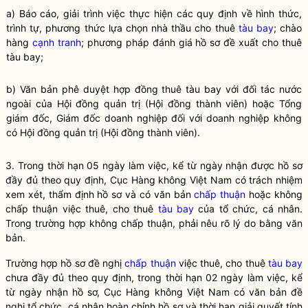
a) Báo cáo, giải trình việc thực hiện các quy định về hình thức,
trình tự, phương thức lựa chọn nhà thầu cho thuê
tàu bay
; chào
hàng
cạnh tranh
; phương pháp đánh giá hồ sơ đề xuất cho thuê
tàu bay
;
b) Văn bản phê duyệt hợp đồng thuê tàu bay với đối tác nước
ngoài của Hội đồng quản trị (Hội đồng thành viên) hoặc Tổng
giám đốc, Giám đốc doanh nghiệp đối với doanh nghiệp không
có Hội đồng quản trị (Hội đồng thành viên).
3. Trong thời hạn 05 ngày làm việc, kể từ ngày nhận được hồ sơ
đầy đủ theo quy định, Cục Hàng không Việt Nam có trách nhiệm
xem xét, thẩm định hồ sơ và có văn bản
chấp thuận
hoặc không
chấp thuận
việc thuê, cho thuê
tàu bay
của tổ chức, cá nhân.
Trong trường hợp không
chấp thuận
, phải nêu rõ lý do bằng văn
bản.
Trường hợp hồ sơ đề nghị
chấp thuận
việc thuê, cho thuê
tàu bay
chưa đầy đủ theo quy định, trong thời hạn 02 ngày làm việc, kể
từ ngày nhận hồ sơ, Cục Hàng không Việt Nam có văn bản đề
nghị tổ chức, cá nhân hoàn chỉnh hồ sơ và thời hạn giải quyết tính