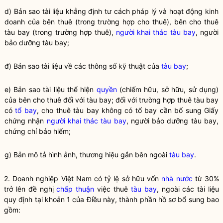
d) Bản sao tài liệu khẳng định tư cách pháp lý và hoạt động kinh
doanh của bên thuê (trong trường hợp cho thuê), bên cho thuê
tàu bay (trong trường hợp thuê),
người khai thác tàu bay
, người
bảo dưỡng tàu bay;
đ) Bản sao tài liệu về các thông số kỹ thuật của
tàu bay
;
e) Bản sao tài liệu thể hiện
quyền
(chiếm hữu, sở hữu, sử dụng)
của bên cho thuê đối với tàu bay; đối với trường hợp thuê tàu bay
có
tổ bay
, cho thuê tàu bay không có
tổ bay
cần bổ sung Giấy
chứng nhận
người khai thác tàu bay
, người bảo dưỡng tàu bay,
chứng chỉ bảo hiểm;
g) Bản mô tả hình ảnh, thương hiệu gắn bên ngoài
tàu bay
.
2. Doanh nghiệp Việt Nam có tỷ lệ sở hữu vốn
nhà nước
từ 30%
trở lên đề nghị
chấp thuận
việc thuê
tàu bay
, ngoài các tài liệu
quy định tại khoản 1 của Điều này, thành phần hồ sơ bổ sung bao
gồm: