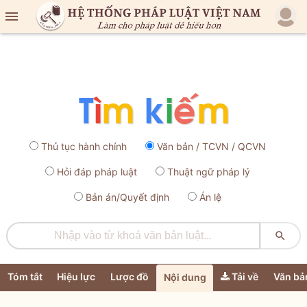

Thủ tục hành chính
Văn bản / TCVN / QCVN
Hỏi đáp pháp luật
Thuật ngữ pháp lý
Bản án/Quyết định
Án lệ

Tóm tắt
Hiệu lực
Lược đồ
Tải về
Văn bả
Nội dung