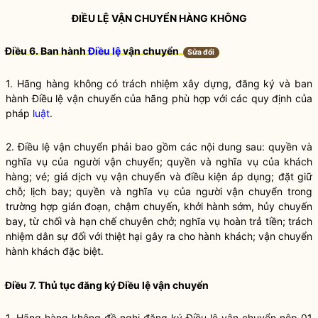
ĐIỀU LỆ VẬN CHUYỂN
HÀNG KHÔNG
Điều 6. Ban hành
Điều lệ
vận chuyển
Sửa đổi
1. Hãng hàng không có trách nhiệm xây dựng, đăng ký và ban
hành
Điều lệ vận chuyển
của hãng phù hợp với các quy định của
pháp
luật
.
2.
Điều lệ vận chuyển
phải bao gồm các nội dung sau: quyền và
nghĩa vụ
của người vận chuyển; quyền và
nghĩa vụ
của khách
hàng; vé; giá dịch vụ vận chuyển và điều kiện áp dụng; đặt giữ
chỗ; lịch bay; quyền và
nghĩa vụ
của người vận chuyển trong
trường hợp gián đoạn, chậm chuyến, khởi hành sớm, hủy chuyến
bay, từ chối và hạn chế chuyên chở;
nghĩa vụ
hoàn trả tiền; trách
nhiệm dân sự đối với thiệt hại gây ra cho hành khách; vận chuyển
hành khách đặc biệt.
Điều 7. Thủ tục đăng ký
Điều lệ vận chuyển
1. Hãng hàng không đề nghị đăng ký
Điều lệ vận chuyển
nộp 01