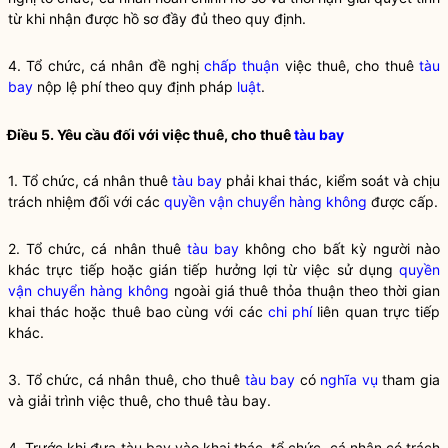
từ khi nhận được hồ sơ đầy đủ theo quy định.
4. Tổ chức, cá nhân đề nghị
chấp thuận
việc thuê, cho thuê
tàu
bay
nộp lệ phí theo quy định pháp
luật
.
Điều 5. Yêu cầu đối với việc thuê, cho thuê
tàu bay
1. Tổ chức, cá nhân thuê
tàu bay
phải khai thác, kiểm soát và chịu
trách nhiệm đối với các
quyền vận chuyển hàng không
được cấp.
2. Tổ chức, cá nhân thuê
tàu bay
không cho bất kỳ người nào
khác trực tiếp hoặc gián tiếp hưởng lợi từ việc sử dụng
quyền
vận chuyển hàng không
ngoài giá thuê thỏa thuận theo thời gian
khai thác hoặc thuê bao cùng với các
chi phí
liên quan trực tiếp
khác.
3. Tổ chức, cá nhân thuê, cho thuê
tàu bay
có
nghĩa vụ
tham gia
và giải trình việc thuê, cho thuê
tàu bay
.
4. Trước khi đưa
tàu bay
vào khai thác, tổ chức, cá nhân có trách