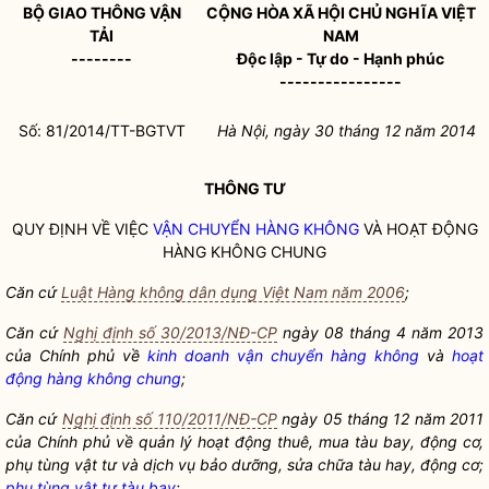
BỘ GIAO THÔNG VẬN
CỘNG HÒA XÃ HỘI CHỦ NGHĨA VIỆT
TẢI
NAM
--------
Độc lập - Tự do - Hạnh phúc
----------------
Số: 81/2014/TT-BGTVT
Hà Nội, ngày 30 tháng 12 năm 2014
THÔNG TƯ
QUY ĐỊNH VỀ VIỆC
VẬN CHUYỂN HÀNG KHÔNG
VÀ
HOẠT ĐỘNG
HÀNG KHÔNG CHUNG
Căn cứ
Luật Hàng không dân dụng Việt Nam năm 2006
;
Căn cứ
Nghị định số 30/2013/NĐ-CP
ngày 08 tháng 4 năm 2013
của Chính phủ về
kinh doanh vận chuyển hàng không
và
hoạt
động hàng không chung
;
Căn cứ
Nghị định số 110/2011/NĐ-CP
ngày 05 tháng 12 năm 2011
của Chính phủ về quản lý hoạt động thuê, mua tàu bay, động cơ,
phụ tùng vật tư và dịch vụ bảo dưỡng, sửa chữa tàu hay, động cơ;
phụ tùng vật tư tàu bay
;