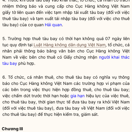
nhiệm thông báo và cung cấp cho Cục Hàng không Việt Nam
giấy tờ liên quan đến việc tạm nhập tái xuất
tàu bay
(đối với việc
thuê
tàu bay
) và tạm xuất tái nhập
tàu bay
(đối với việc cho thuê
tàu bay
) của cơ quan
Hải quan
.
5. Trường hợp thuê tàu bay có thời hạn không quá 07 ngày liên
tục quy định tại
Luật Hàng không dân dụng Việt Nam
, tổ chức, cá
nhân phải thông báo bằng văn bản cho Cục Hàng không Việt
Nam về việc bên cho thuê có Giấy chứng nhận
người khai thác
tàu bay
phù hợp.
6. Tổ chức, cá nhân thuê, cho thuê
tàu bay
có
nghĩa vụ
thông
báo cho Cục Hàng không Việt Nam các trường hợp vi phạm của
các bên trong việc thực hiện hợp đồng thuê, cho thuê
tàu bay
;
việc chấm dứt trước thời hạn hoặc
gia hạn
hiệu lực của việc thuê,
cho thuê
tàu bay
, thời gian thực tế đưa
tàu bay
ra khỏi Việt Nam
(đối với việc thuê
tàu bay
), đưa
tàu bay
về Việt Nam (đối với việc
cho thuê
tàu bay
) để thực hiện kiểm tra, giám sát.
Chương III