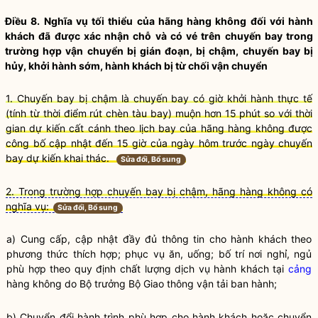
Điều 8.
Nghĩa vụ
tối thiểu của hãng hàng không đối với hành
khách đã được xác nhận chỗ và có vé trên chuyến bay trong
trường hợp vận chuyển bị gián đoạn, bị chậm, chuyến bay bị
hủy, khởi hành sớm, hành khách bị từ chối vận chuyển
1. Chuyến bay bị chậm là chuyến bay có giờ khởi hành thực tế
(tính từ thời điểm rút chèn
tàu bay
) muộn hơn 15 phút so với thời
gian dự kiến cất cánh theo lịch bay của hãng hàng không được
công bố cập nhật đến 15 giờ của ngày hôm trước ngày chuyến
bay dự kiến khai thác.
Sửa đổi, Bổ sung
2. Trong trường hợp chuyến bay bị chậm, hãng hàng không có
nghĩa vụ:
Sửa đổi, Bổ sung
a) Cung cấp, cập nhật đầy đủ thông tin cho hành khách theo
phương thức thích hợp; phục vụ ăn, uống; bố trí nơi nghỉ, ngủ
phù hợp theo quy định chất lượng dịch vụ hành khách tại
cảng
hàng không do
Bộ trưởng
Bộ Giao thông vận tải ban hành;
b) Chuyển đổi hành trình phù hợp cho hành khách hoặc chuyển