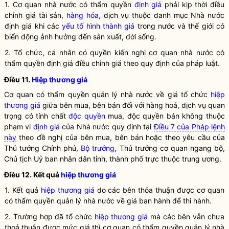
1. Cơ quan
nhà nước
có thẩm
quyền
định giá
phải kịp thời điều
chỉnh giá tài sản,
hàng hóa
,
dịch vụ
thuộc danh mục
Nhà nước
định giá
khi các
yếu tố hình thành giá
trong nước và thế giới có
biến động ảnh hưởng đến sản xuất, đời sống.
2. Tổ chức, cá nhân có
quyền
kiến nghị cơ quan nhà nước có
thẩm
quyền
định giá
điều chỉnh giá theo quy định của pháp
luật
.
Điều 11.
Hiệp thương giá
Cơ quan có thẩm quyền
quản lý nhà nước
về giá tổ chức
hiệp
thương giá
giữa bên mua, bên bán đối với hàng hoá,
dịch vụ
quan
trọng có tính chất
độc quyền
mua,
độc quyền
bán không thuộc
phạm vi
định giá
của Nhà nước quy định tại
Điều 7 của Pháp lệnh
này
theo đề nghị của bên mua, bên bán hoặc theo yêu cầu của
Thủ tướng Chính phủ,
Bộ trưởng
, Thủ trưởng cơ quan ngang bộ,
Chủ tịch Uỷ ban
nhân dân
tỉnh, thành phố trực thuộc trung ương.
Điều 12. Kết quả
hiệp thương giá
1. Kết quả
hiệp thương giá
do các bên thỏa thuận được cơ quan
có thẩm
quyền
quản lý nhà nước
về giá ban hành để thi hành.
2. Trường hợp đã tổ chức
hiệp thương giá
mà các bên vẫn chưa
thoả thuận được mức giá thì cơ quan có thẩm
quyền
quản lý nhà