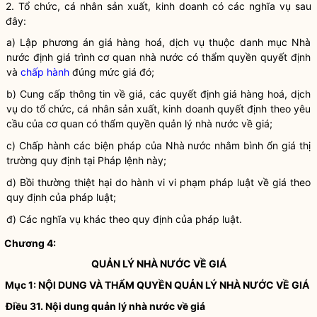
2. Tổ chức, cá nhân sản xuất, kinh doanh có các
nghĩa vụ
sau
đây:
a) Lập phương án giá hàng hoá,
dịch vụ
thuộc danh mục
Nhà
nước
định giá
trình cơ quan
nhà nước
có thẩm
quyền
quyết định
và
chấp hành
đúng mức giá đó;
b) Cung cấp thông tin về giá, các quyết định giá hàng hoá,
dịch
vụ
do tổ chức, cá nhân sản xuất, kinh doanh quyết định theo yêu
cầu của cơ quan có thẩm
quyền
quản lý nhà nước
về giá;
c)
Chấp hành
các biện pháp của
Nhà nước
nhằm
bình ổn giá
thị
trường quy định tại
Pháp lệnh
này;
d) Bồi thường thiệt hại do
hành vi vi phạm pháp luật
về giá theo
quy định của pháp luật;
đ) Các
nghĩa vụ
khác theo quy định của pháp
luật
.
Chương 4:
QUẢN LÝ NHÀ NƯỚC
VỀ GIÁ
Mục 1: NỘI DUNG VÀ THẨM
QUYỀN
QUẢN LÝ NHÀ NƯỚC
VỀ GIÁ
Điều 31. Nội dung
quản lý nhà nước
về giá