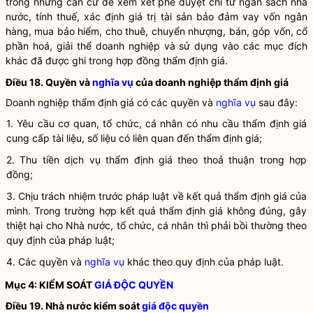
trong những căn cứ để xem xét phê duyệt chi từ ngân sách
nhà
nước
, tính thuế, xác định giá trị tài sản bảo đảm vay vốn ngân
hàng, mua bảo hiểm, cho thuê, chuyển nhượng, bán, góp vốn, cổ
phần hoá, giải thể doanh nghiệp và sử dụng vào các mục đích
khác đã được ghi trong hợp đồng
thẩm định giá
.
Điều 18. Quyền và
nghĩa vụ
của doanh nghiệp
thẩm định giá
Doanh nghiệp
thẩm định giá
có các quyền và
nghĩa vụ
sau đây:
1. Yêu cầu cơ quan, tổ chức, cá nhân có nhu cầu
thẩm định giá
cung cấp tài liệu, số liệu có liên quan đến
thẩm định giá
;
2. Thu tiền
dịch vụ
thẩm định giá
theo thoả thuận trong hợp
đồng;
3. Chịu trách nhiệm trước pháp
luật
về kết quả
thẩm định giá
của
mình. Trong trường hợp kết quả
thẩm định giá
không đúng, gây
thiệt hại cho
Nhà nước
, tổ chức, cá nhân thì phải bồi thường theo
quy định của pháp
luật
;
4. Các quyền và
nghĩa vụ
khác theo quy định của pháp
luật
.
Mục 4: KIỂM SOÁT
GIÁ ĐỘC QUYỀN
Điều 19.
Nhà nước
kiểm soát
giá độc quyền