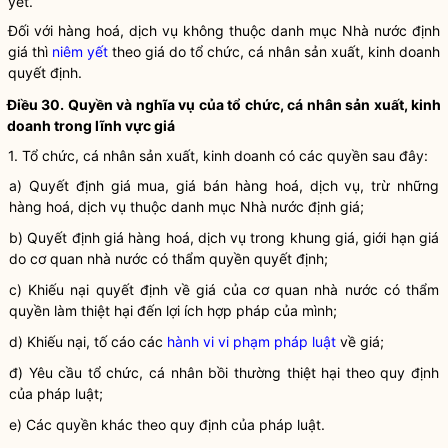
yết
.
Đối với hàng hoá,
dịch vụ
không thuộc danh mục
Nhà nước
định
giá
thì
niêm yết
theo giá do tổ chức, cá nhân sản xuất, kinh doanh
quyết định.
Điều 30. Quyền và
nghĩa vụ
của tổ chức, cá nhân sản xuất, kinh
doanh trong lĩnh vực giá
1. Tổ chức, cá nhân sản xuất, kinh doanh có các quyền sau đây:
a) Quyết
định giá
mua, giá bán hàng hoá,
dịch vụ
, trừ những
hàng hoá,
dịch vụ
thuộc danh mục
Nhà nước
định giá
;
b) Quyết định
giá
hàng hoá,
dịch vụ
trong khung
giá
, giới hạn
giá
do cơ quan nhà nước có thẩm
quyền
quyết định;
c) Khiếu nại quyết định về giá của cơ quan nhà nước có thẩm
quyền
làm thiệt hại đến lợi ích
hợp pháp
của mình;
d) Khiếu nại, tố cáo các
hành vi vi phạm pháp luật
về giá;
đ) Yêu cầu tổ chức, cá nhân bồi thường thiệt hại theo quy định
của pháp
luật
;
e) Các quyền khác theo quy định của pháp
luật
.