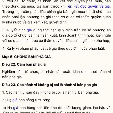
2. Yêu cầu tổ chức, cá nhân liên kết độc quyền phải mua, bán
theo đúng giá mua, giá bán trước khi
liên kết độc quyền về giá
.
Trường hợp cần phải điều chỉnh giá bán, giá mua thì tổ chức, cá
nhân phải lập phương án giá trình cơ quan có thẩm quyền
quản
lý nhà nước
về giá xem xét, quyết định;
3. Quyết định
giá
đúng thời hạn quy định trên cơ sở phương án
giá
do tổ chức, cá nhân sản xuất, kinh doanh trình hoặc kiến nghị
với cơ quan nhà nước có thẩm
quyền
điều chỉnh
giá
cho phù hợp;
4. Xử lý vi phạm pháp
luật
về giá theo quy định của pháp
luật
.
Mục 5: CHỐNG
BÁN PHÁ GIÁ
Điều 22. Cấm
bán phá giá
Nghiêm cấm tổ chức, cá nhân sản xuất, kinh doanh có hành vi
bán phá giá
.
Điều 23. Các hành vi không bị coi là hành vi
bán phá giá
1. Các hành vi sau đây không bị coi là hành vi
bán phá giá
:
a) Hạ
giá
bán hàng tươi sống;
b) Hạ
giá
bán hàng hoá tồn kho do chất lượng giảm, lạc hậu về
hình thức, không phù hợp với thị hiếu người tiêu dùng;