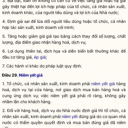
3. Bịa đặt, loan tin không có căn cứ về việc tăng giá hoặc hạ giá
gây thiệt hại đến lợi ích
hợp pháp
của tổ chức, cá nhân sản xuất,
kinh doanh khác, của người tiêu dùng và lợi ích của
Nhà nước
;
4.
Định giá
sai để lừa dối người tiêu dùng hoặc tổ chức, cá nhân
hợp tác sản xuất, kinh doanh với mình;
5. Tăng hoặc giảm giá giả tạo bằng cách thay đổi số lượng, chất
lượng, địa điểm giao nhận hàng hoá,
dịch vụ
;
6. Lợi dụng thiên tai, địch họa và diễn biến bất thường khác để
đầu cơ tăng giá,
ép giá
;
7. Các hành vi khác do pháp
luật
quy định.
Điều 29.
Niêm yết giá
1. Tổ chức, cá nhân sản xuất, kinh doanh phải
niêm yết giá
hàng
hoá,
dịch vụ
tại cửa hàng, nơi giao dịch mua bán hàng hoá và
cung ứng
dịch vụ
; việc
niêm yết giá
phải rõ ràng, không gây
nhầm lẫn cho khách hàng.
2. Đối với hàng hoá,
dịch vụ
do
Nhà nước
định giá
thì tổ chức, cá
nhân sản xuất, kinh doanh phải
niêm yết
đúng giá do cơ quan
nhà
nước
có thẩm
quyền
quyết định và mua bán đúng giá đã
niêm