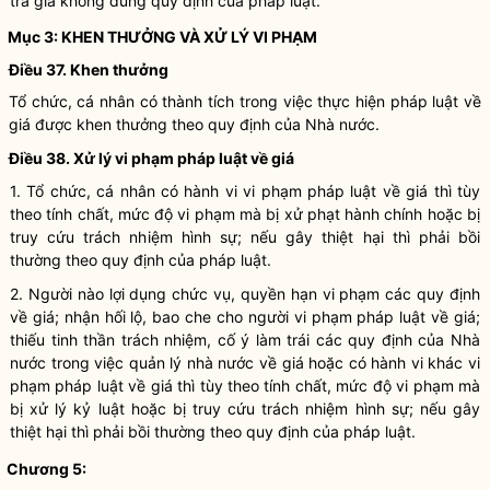
tra giá không đúng quy định của pháp
luật
.
Mục 3: KHEN THƯỞNG VÀ XỬ LÝ VI PHẠM
Điều 37. Khen thưởng
Tổ chức, cá nhân có thành tích trong việc thực hiện pháp
luật
về
giá được khen thưởng theo quy định của
Nhà nước
.
Điều 38. Xử lý vi phạm pháp
luật
về giá
1. Tổ chức, cá nhân có
hành vi vi phạm pháp luật
về giá thì tùy
theo tính chất, mức độ vi phạm mà bị xử phạt hành chính hoặc bị
truy cứu trách nhiệm hình sự; nếu gây thiệt hại thì phải bồi
thường theo quy định của pháp luật.
2. Người nào lợi dụng chức vụ, quyền hạn vi phạm các quy định
về giá; nhận hối lộ, bao che cho người vi phạm pháp
luật
về giá;
thiếu tinh thần trách nhiệm, cố ý làm trái các quy định của Nhà
nước trong việc
quản lý nhà nước
về giá hoặc có hành vi khác vi
phạm pháp
luật
về giá thì tùy theo tính chất, mức độ vi phạm mà
bị xử lý kỷ
luật
hoặc bị truy cứu trách nhiệm hình sự; nếu gây
thiệt hại thì phải bồi thường theo quy định của pháp
luật
.
Chương 5: