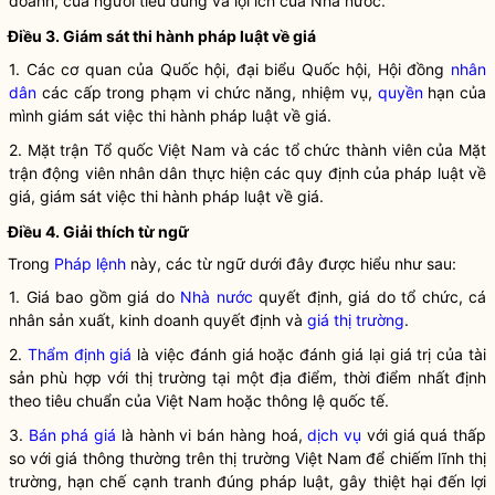
doanh, của người tiêu dùng và lợi ích của
Nhà nước
.
Điều 3. Giám sát thi hành pháp
luật
về giá
1. Các cơ quan của
Quốc hội
, đại biểu
Quốc hội
, Hội đồng
nhân
dân
các cấp trong phạm vi chức năng, nhiệm vụ,
quyền
hạn của
mình giám sát việc thi hành pháp
luật
về giá.
2. Mặt trận Tổ quốc Việt Nam và các tổ chức thành viên của Mặt
trận động viên
nhân dân
thực hiện các quy định của pháp
luật
về
giá, giám sát việc thi hành pháp
luật
về giá.
Điều 4. Giải thích từ ngữ
Trong
Pháp lệnh
này, các từ ngữ dưới đây được hiểu như sau:
1. Giá bao gồm giá do
Nhà nước
quyết định, giá do tổ chức, cá
nhân sản xuất, kinh doanh quyết định và
giá thị trường
.
2.
Thẩm định giá
là việc đánh giá hoặc đánh giá lại giá trị của tài
sản phù hợp với thị trường tại một địa điểm, thời điểm nhất định
theo tiêu chuẩn của Việt Nam hoặc thông lệ quốc tế.
3.
Bán phá giá
là hành vi bán hàng hoá,
dịch vụ
với giá quá thấp
so với giá thông thường trên thị trường Việt Nam để chiếm lĩnh thị
trường, hạn chế
cạnh tranh
đúng pháp
luật
, gây thiệt hại đến lợi