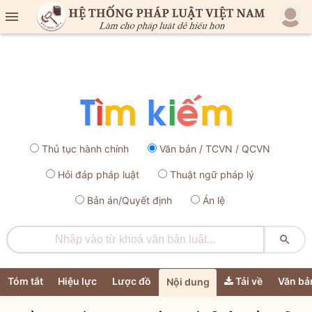

Thủ tục hành chính
Văn bản / TCVN / QCVN
Hỏi đáp pháp luật
Thuật ngữ pháp lý
Bản án/Quyết định
Án lệ

Tóm tắt
Hiệu lực
Lược đồ
Tải về
Văn bả
Nội dung