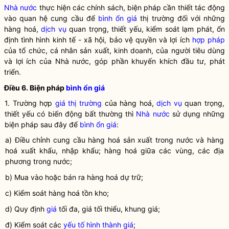
Nhà nước
thực hiện các chính sách, biện pháp cần thiết tác động
vào quan hệ cung cầu để
bình ổn giá
thị trường đối với những
hàng hoá,
dịch vụ
quan trọng, thiết yếu, kiểm soát lạm phát, ổn
định tình hình kinh tế - xã hội, bảo vệ quyền và lợi ích
hợp pháp
của tổ chức, cá nhân sản xuất, kinh doanh, của người tiêu dùng
và lợi ích của
Nhà nước
, góp phần khuyến khích đầu tư, phát
triển.
Điều 6. Biện pháp
bình ổn giá
1. Trường hợp
giá thị trường
của hàng hoá,
dịch vụ
quan trọng,
thiết yếu có biến động bất thường thì
Nhà nước
sử dụng những
biện pháp sau đây để
bình ổn giá
:
a) Điều chỉnh cung cầu hàng hoá sản xuất trong nước và hàng
hoá xuất khẩu, nhập khẩu; hàng hoá giữa các vùng, các địa
phương trong nước;
b) Mua vào hoặc bán ra hàng hoá dự trữ;
c) Kiểm soát hàng hoá tồn kho;
d) Quy định
giá
tối đa,
giá
tối thiểu, khung
giá
;
đ) Kiểm soát các
yếu tố hình thành giá
;