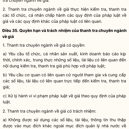
tra chuyên ngành về giá
.
2.
Thanh tra chuyên ngành về giá
thực hiện kiểm tra, thanh tra
các tổ chức, cá nhân
chấp hành
các quy định của pháp
luật
về
giá và các quy định khác của pháp
luật
có liên quan.
Điều 35.
Quyền
hạn và trách nhiệm của
thanh tra chuyên ngành
về giá
1.
Thanh tra chuyên ngành về giá
có quyền:
a) Yêu cầu tổ chức, cá nhân sản xuất, kinh doanh báo cáo kịp
thời, chính xác, trung thực những số liệu, tài liệu có liên quan đến
nội dung kiểm tra, thanh tra giá phù hợp với pháp
luật
;
b) Yêu cầu cơ quan có liên quan cử người tham gia và cung cấp
các số liệu, tài liệu có liên quan trực tiếp đến kiểm tra, thanh tra
giá;
c) Xử lý
hành vi vi phạm pháp luật
về giá theo quy định của pháp
luật.
2.
Thanh tra chuyên ngành về giá
có trách nhiệm:
a) Không được sử dụng các số liệu, tài liệu, thông tin thu thập
được vào mục đích khác ngoài mục đích
quản lý nhà nước
về