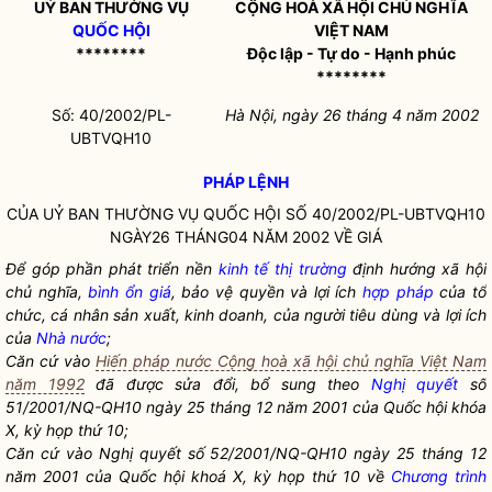
UỶ BAN THƯỜNG VỤ
CỘNG HOÀ XÃ HỘI CHỦ NGHĨA
QUỐC HỘI
VIỆT NAM
********
Độc lập - Tự do - Hạnh phúc
********
Số: 40/2002/PL-
Hà Nội, ngày 26 tháng 4 năm 2002
UBTVQH10
PHÁP LỆNH
CỦA UỶ BAN THƯỜNG VỤ
QUỐC HỘI
SỐ 40/2002/PL-UBTVQH10
NGÀY26 THÁNG04 NĂM 2002 VỀ GIÁ
Để góp phần phát triển nền
kinh tế thị trường
định hướng xã hội
chủ nghĩa,
bình ổn giá
, bảo vệ quyền và lợi ích
hợp pháp
của tổ
chức, cá nhân sản xuất, kinh doanh, của người tiêu dùng và lợi ích
của
Nhà nước
;
Căn cứ vào
Hiến pháp nước Cộng hoà xã hội chủ nghĩa Việt Nam
năm 1992
đã được sửa đổi, bổ sung theo
Nghị quyết
số
51/2001/NQ-QH10 ngày 25 tháng 12 năm 2001 của
Quốc hội
khóa
X, kỳ họp thứ 10;
Căn cứ vào
Nghị quyết
số 52/2001/NQ-QH10 ngày 25 tháng 12
năm 2001 của
Quốc hội
khoá X, kỳ họp thứ 10 về
Chương trình