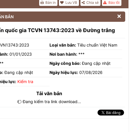
Bản in
Lưu VB
Chia sẻ
Báo lỗi

ĂN BẢN
ẩn quốc gia TCVN 13743:2023 về Đường trắng
VN13743:2023
Loại văn bản:
Tiêu chuẩn Việt Nam
ành:
01/01/2023
Nơi ban hành:
***
**
Ngày công báo:
Đang cập nhật
o:
Đang cập nhật
Ngày hiệu lực:
07/08/2026
hiệu lực:
Kiểm tra
Tải văn bản
Đang kiểm tra link download...