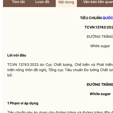
Tóm tắt
Lược đồ
Văn bản liên qua
Nội dung
TIÊU CHUẨN
QUỐC
TCVN 13743:20
ĐƯỜNG TRẮN
White sugar
Lời nói đầu
TCVN 13743:2023 do Cục Chất lượng, Chế biến và Phát triển
triển nông thôn đề nghị, Tổng cục Tiêu chuẩn Đo lường Chất 
bố.
ĐƯỜNG TRẮN
White sugar
1 Phạm vi áp dụng
Tiêu chuẩn này áp dụng cho đường trắng và đường trắng đồn 