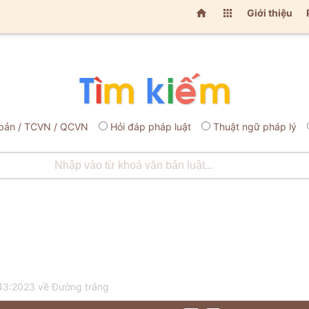


Giới thiệu
bản / TCVN / QCVN
Hỏi đáp pháp luật
Thuật ngữ pháp lý
43:2023 về Đường trắng