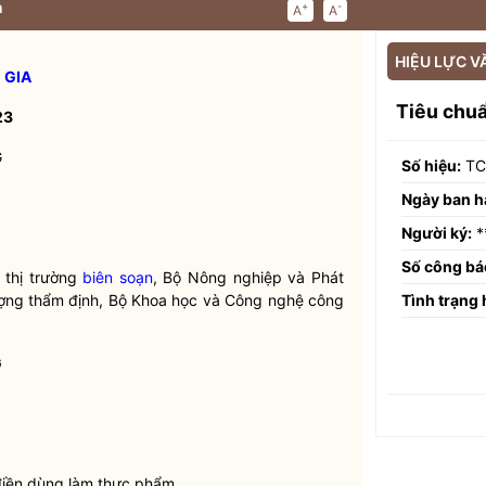
n
+
-
A
A
HIỆU LỰC V
 GIA
Tiêu chu
23
G
Số hiệu:
TC
Ngày ban h
Người ký:
*
Số công bá
 thị trường
biên soạn
, Bộ Nông nghiệp và Phát
Tình trạng 
lượng thẩm định, Bộ Khoa học và Công nghệ công
G
điền dùng làm thực phẩm.