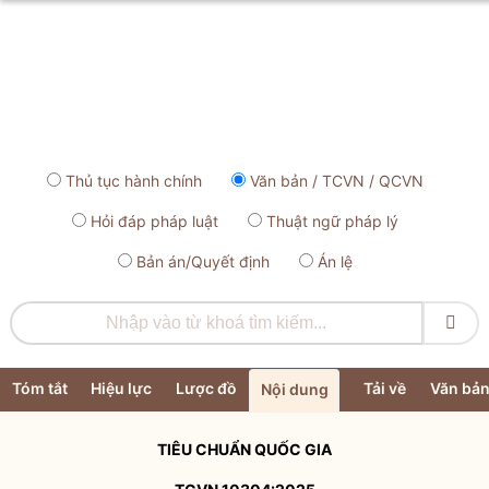
Thủ tục hành chính
Văn bản / TCVN / QCVN
Hỏi đáp pháp luật
Thuật ngữ pháp lý
Bản án/Quyết định
Án lệ

Tóm tắt
Hiệu lực
Lược đồ
Tải về
Văn bản
Nội dung
TIÊU CHUẨN QUỐC GIA