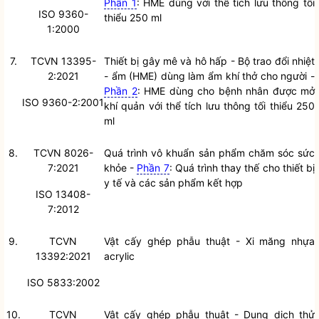
Phần 1
: HME dùng với thể tích lưu thông tối
ISO 9360-
thiểu 250 ml
1:2000
7.
TCVN 13395-
Thiết bị gây mê và hô hấp - Bộ trao đổi nhiệt
2:2021
- ẩm (HME) dùng làm ẩm khí thở cho người -
Phần 2
: HME dùng cho bệnh nhân được mở
ISO 9360-2:2001
khí quản với thể tích lưu thông tối thiểu 250
ml
8.
TCVN 8026-
Quá trình vô khuẩn sản phẩm chăm sóc sức
7:2021
khỏe -
Phần 7
: Quá trình thay thế cho thiết bị
y tế và các sản phẩm kết hợp
ISO 13408-
7:2012
9.
TCVN
Vật cấy ghép phẫu thuật - Xi măng nhựa
13392:2021
acrylic
ISO 5833:2002
10.
TCVN
Vật cấy ghép phẫu thuật - Dung dịch thử