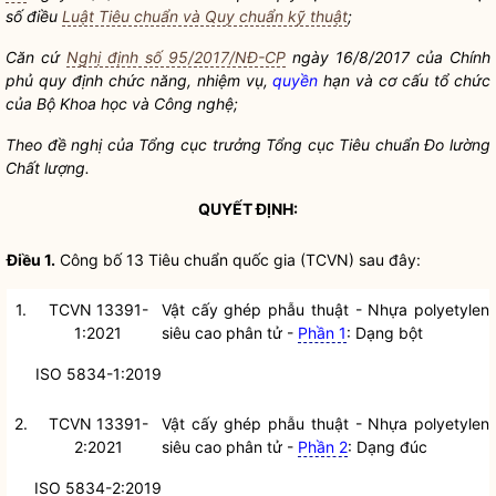
số điều
Luật Tiêu chuẩn và Quy chuẩn kỹ thuật
;
Căn cứ
Nghị định số 95/2017/NĐ-CP
ngày 16/8/2017 của Chính
phủ quy định chức năng, nhiệm vụ,
quyền
hạn và cơ cấu tổ chức
của Bộ Khoa học và Công nghệ;
Theo đề nghị của Tổ
ng cục trưởng Tổng cục Tiêu
chuẩn Đo lường
Chấ
t lượng.
QUYẾT ĐỊNH:
Điều 1.
Công bố 13
Tiêu chuẩn
quốc gia
(TCVN) sau đây:
1.
TCVN 13391-
Vật cấy ghép phẫu thuật - Nhựa polyetylen
1:2021
siêu cao phân tử -
Phần 1
: Dạng bột
ISO 5834-1:2019
2.
TCVN 13391-
Vật cấy ghép phẫu thuật - Nhựa polyetylen
2:2021
siêu cao phân tử -
Phần 2
: Dạng đúc
ISO 5834-2:2019