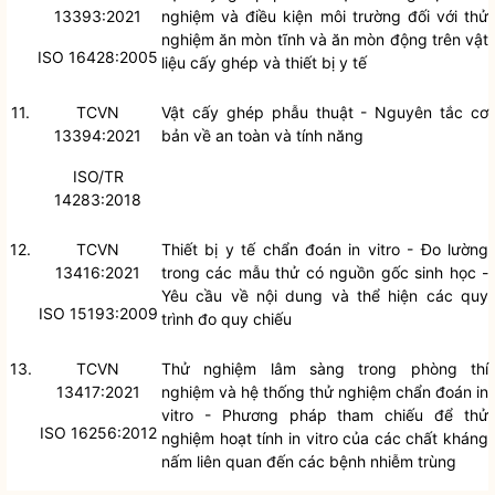
13393:2021
nghiệm và điều kiện môi trường đối với thử
nghiệm ăn mòn tĩnh và ăn mòn động trên vật
ISO 16428:2005
liệu cấy ghép và thiết bị y tế
11.
TCVN
Vật cấy ghép phẫu thuật - Nguyên tắc cơ
13394:2021
bản về an toàn và tính năng
ISO/TR
14283:2018
12.
TCVN
Thiết bị y tế chẩn đoán in vitro - Đo lường
13416:2021
trong các mẫu thử có nguồn gốc sinh học -
Yêu cầu về nội dung và thể hiện các quy
ISO 15193:2009
trình đo quy chiếu
13.
TCVN
Thử nghiệm lâm sàng trong phòng thí
13417:2021
nghiệm và hệ thống thử nghiệm chẩn đoán in
vitro - Phương pháp tham chiếu để thử
ISO 16256:2012
nghiệm hoạt tính in vitro của các chất kháng
nấm liên quan đến các bệnh nhiễm trùng