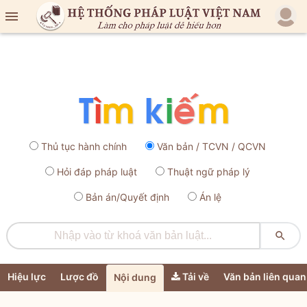

Thủ tục hành chính
Văn bản / TCVN / QCVN
Hỏi đáp pháp luật
Thuật ngữ pháp lý
Bản án/Quyết định
Án lệ

Hiệu lực
Lược đồ
Tải về
Văn bản liên quan
Nội dung