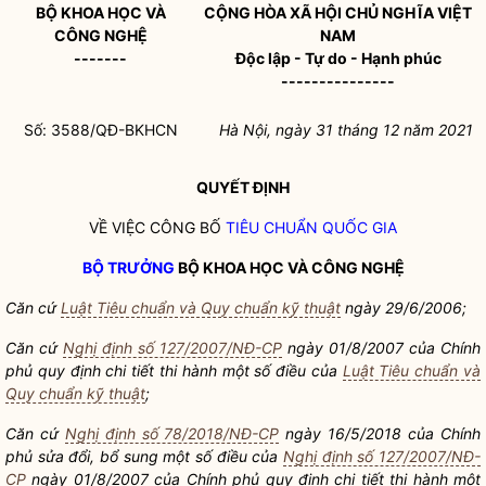
BỘ KHOA HỌC VÀ
CỘNG HÒA XÃ HỘI CHỦ NGHĨA VIỆT
CÔNG NGHỆ
NAM
-------
Độc lập - Tự do - Hạnh phúc
---------------
Số: 3588/QĐ-BKHCN
Hà Nội
, ngày 31
tháng 12
năm 2021
QUYẾT ĐỊNH
VỀ VIỆC CÔNG BỐ
TIÊU CHUẨN
QUỐC GIA
BỘ TRƯỞNG
BỘ KHOA HỌC VÀ CÔNG NGHỆ
Căn cứ
Luật Tiêu chuẩn và Quy chuẩn kỹ thuật
ngày 29/6/2006;
Căn cứ
Nghị định số 127/2007/NĐ-CP
ngày 01/8/2007 của Chính
phủ quy định chi tiết thi hành một số điều của
Luật Tiêu chuẩn và
Quy chuẩn kỹ thuật
;
Căn cứ
Nghị định số 78/2018/NĐ-CP
ngày 16/5/2018 của Chính
phủ sửa đổi, bổ sung một số điều của
Nghị định số 127/2007/NĐ-
CP
ngày 01/8/2007 của Chính phủ quy định chi tiết thi hành một