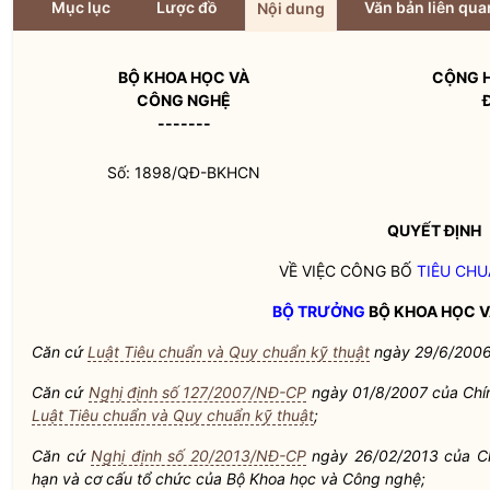
Mục lục
Lược đồ
Văn bản liên qua
Nội dung
BỘ KHOA HỌC VÀ
CỘNG H
CÔNG NGHỆ
-------
Số: 1898/QĐ-BKHCN
QUYẾT ĐỊNH
VỀ VIỆC CÔNG BỐ
TIÊU CH
BỘ TRƯỞNG
BỘ KHOA HỌC 
Căn cứ
Luật Tiêu chuẩn và Quy chuẩn kỹ thuật
ngày 29/6/2006
Căn cứ
Nghị định số 127/2007/NĐ-CP
ngày 01/8/2007 của Chính
Luật Tiêu chuẩn và Quy chuẩn kỹ thuật
;
Căn cứ
Nghị định số 20/2013/NĐ-CP
ngày 26/02/2013 của Ch
hạn và cơ cấu tổ chức của Bộ Khoa học và Công nghệ;