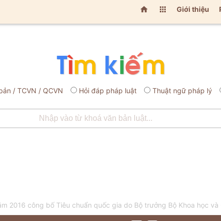


Giới thiệu
bản / TCVN / QCVN
Hỏi đáp pháp luật
Thuật ngữ pháp lý
 2016 công bố Tiêu chuẩn quốc gia do Bộ trưởng Bộ Khoa học và