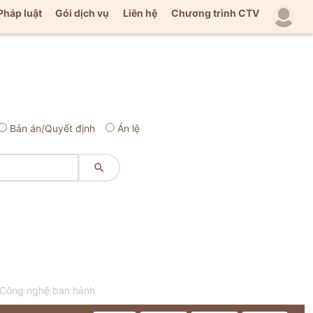
Pháp luật
Gói dịch vụ
Liên hệ
Chương trình CTV
Bản án/Quyết định
Án lệ

 Công nghệ ban hành