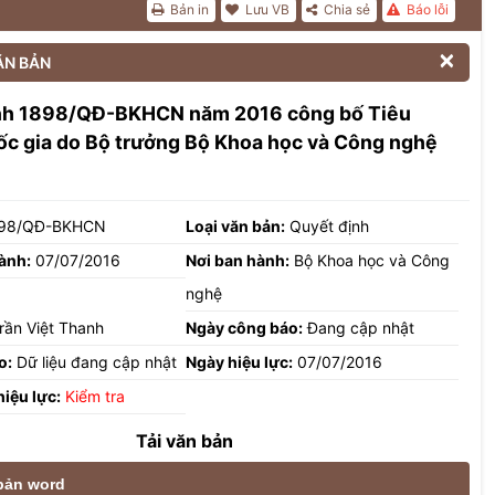
Bản in
Lưu VB
Chia sẻ
Báo lỗi

ĂN BẢN
nh 1898/QĐ-BKHCN năm 2016 công bố Tiêu
c gia do Bộ trưởng Bộ Khoa học và Công nghệ
98/QĐ-BKHCN
Loại văn bản:
Quyết định
ành:
07/07/2016
Nơi ban hành:
Bộ Khoa học và Công
nghệ
rần Việt Thanh
Ngày công báo:
Đang cập nhật
o:
Dữ liệu đang cập nhật
Ngày hiệu lực:
07/07/2016
hiệu lực:
Kiểm tra
Tải văn bản
 bản word