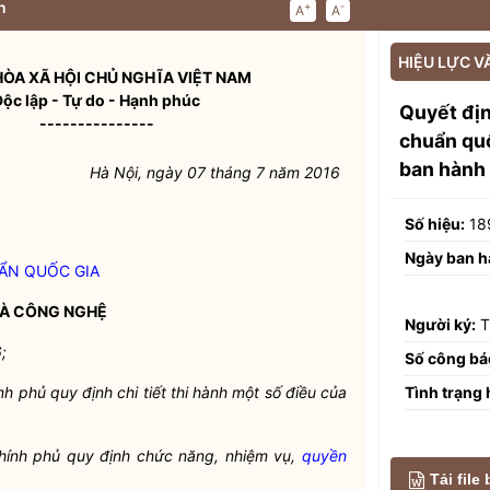
n
+
-
A
A
HIỆU LỰC V
ÒA XÃ HỘI CHỦ NGHĨA VIỆT NAM
Độc lập - Tự do - Hạnh phúc
Quyết đị
---------------
chuẩn quố
ban hành
Hà Nội, ngày 07 tháng 7 năm 2016
Số hiệu:
18
Ngày ban h
UẨN
QUỐC GIA
VÀ CÔNG NGHỆ
Người ký:
T
;
Số công bá
Tình trạng 
 phủ quy định chi tiết thi hành một số điều của
ính phủ quy định chức năng, nhiệm vụ,
quyền
Tải file