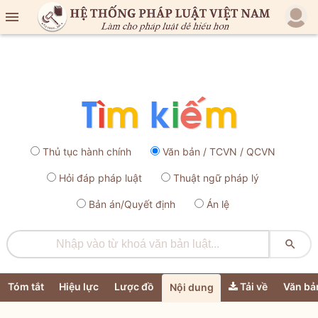

Thủ tục hành chính
Văn bản / TCVN / QCVN
Hỏi đáp pháp luật
Thuật ngữ pháp lý
Bản án/Quyết định
Án lệ

Tóm tắt
Hiệu lực
Lược đồ
Tải về
Văn bả
Nội dung