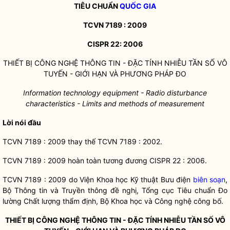
TIÊU CHUẨN
QUỐC GIA
TCVN 7189 : 2009
CISPR 22: 2006
THIẾT BỊ CÔNG NGHỆ THÔNG TIN - ĐẶC TÍNH NHIỄU TẦN SỐ VÔ
TUYẾN - GIỚI HẠN VÀ PHƯƠNG PHÁP ĐO
Information technology equipment - Radio disturbance
characteristics - Limits and methods of measurement
Lời nói đầu
TCVN 7189 : 2009 thay thế TCVN 7189 : 2002.
TCVN 7189 : 2009 hoàn toàn tương đương CISPR 22 : 2006.
TCVN 7189 : 2009 do Viện Khoa học Kỹ thuật Bưu điện
biên soạn
,
Bộ Thông tin và Truyền thông đề nghị, Tổng cục Tiêu chuẩn Đo
lường Chất lượng thẩm định, Bộ Khoa học và Công nghệ công bố.
THIẾT BỊ CÔNG NGHỆ THÔNG TIN - ĐẶC TÍNH NHIỄU TẦN SỐ VÔ