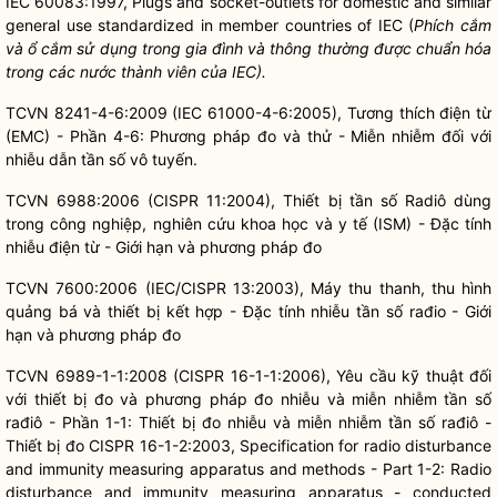
IEC 60083:1997, Plugs and socket-outlets for domestic and similar
general use standardized in member countries of IEC (
Phích cắm
và ổ cắm sử dụng trong gia đình và thông thường được chuẩn hóa
trong các nước thành viên của IEC).
TCVN 8241-4-6:2009 (IEC 61000-4-6:2005), Tương thích điện từ
(EMC) - Phần 4-6: Phương pháp đo và thử - Miễn nhiễm đối với
nhiễu dẫn tần số vô tuyến.
TCVN 6988:2006 (CISPR 11:2004), Thiết bị tần số Radiô dùng
trong công nghiệp, nghiên cứu khoa học và y tế (ISM) - Đặc tính
nhiễu điện từ - Giới hạn và phương pháp đo
TCVN 7600:2006 (IEC/CISPR 13:2003), Máy thu thanh, thu hình
quảng bá và thiết bị kết hợp - Đặc tính nhiễu tần số rađio - Giới
hạn và phương pháp đo
TCVN 6989-1-1:2008 (CISPR 16-1-1:2006), Yêu cầu kỹ thuật đối
với thiết bị đo và phương pháp đo nhiễu và miễn nhiễm tần số
rađiô - Phần 1-1: Thiết bị đo nhiễu và miễn nhiễm tần số rađiô -
Thiết bị đo CISPR 16-1-2:2003, Specification for radio disturbance
and immunity measuring apparatus and methods - Part 1-2: Radio
disturbance and immunity measuring apparatus - conducted