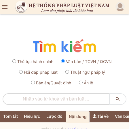

Thủ tục hành chính
Văn bản / TCVN / QCVN
Hỏi đáp pháp luật
Thuật ngữ pháp lý
Bản án/Quyết định
Án lệ

Tóm tắt
Hiệu lực
Lược đồ
Tải về
Văn bả
Nội dung