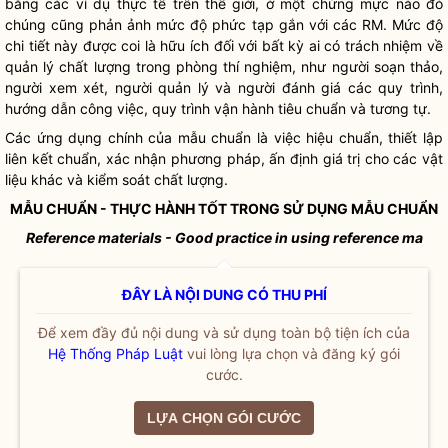
bằng các ví dụ thực tế trên thế giới, ở một chừng mực nào đó
chúng cũng phản ảnh mức độ phức tạp gắn với các RM. Mức độ
chi tiết này được coi là hữu ích đối với bất kỳ ai có trách nhiệm về
quản lý chất lượng trong phòng thí nghiệm, như người soạn thảo,
người xem xét, người quản lý và người đánh giá các quy trình,
hướng dẫn công việc, quy trình vận hành tiêu chuẩn và tương tự.
Các ứng dụng chính của mẫu chuẩn là việc hiệu chuẩn, thiết lập
liên kết chuẩn, xác nhận phương pháp, ấn định giá trị cho các vật
liệu khác và kiểm soát chất lượng.
MẪU CHUẨN - THỰC HÀNH TỐT TRONG SỬ DỤNG MẪU CHUẨN
Reference materials - Good practice in using reference ma
ĐÂY LÀ NỘI DUNG CÓ THU PHÍ
Để xem đầy đủ nội dung và sử dụng toàn bộ tiện ích của
Hệ Thống Pháp Luật
vui lòng lựa chọn và đăng ký gói
cước.
LỰA CHỌN GÓI CƯỚC