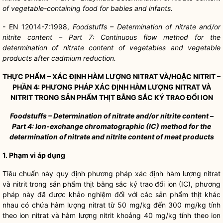
of vegetable-containing food for babies and infants.
- EN 12014-7:1998,
Foodstuffs – Determination of nitrate and/or
nitrite content – Part 7: Continuous flow method for the
determination of nitrate content of vegetables and vegetable
products after cadmium reduction.
THỰC PHẨM – XÁC ĐỊNH HÀM LƯỢNG NITRAT VÀ/HOẶC NITRIT –
PHẦN 4: PHƯƠNG PHÁP XÁC ĐỊNH HÀM LƯỢNG NITRAT VÀ
NITRIT TRONG SẢN PHẨM THỊT BẰNG SẮC KÝ TRAO ĐỔI ION
Foodstuffs – Determination of nitrate and/or nitrite content –
Part 4: Ion-exchange chromatographic (IC) method for the
determination of nitrate and nitrite content of meat products
1. Phạm vi áp dụng
Tiêu chuẩn này quy định phương pháp xác định hàm lượng nitrat
và nitrit trong sản phẩm thịt bằng sắc ký trao đổi ion (IC), phương
pháp này đã được khảo nghiệm đối với các sản phẩm thịt khác
nhau có chứa hàm lượng nitrat từ 50 mg/kg đến 300 mg/kg tính
theo ion nitrat và hàm lượng nitrit khoảng 40 mg/kg tính theo ion