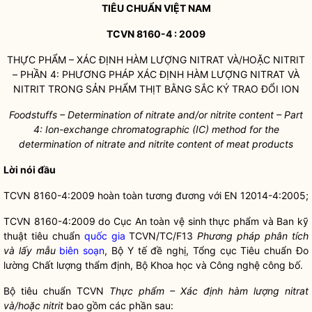
TIÊU CHUẨN VIỆT NAM
TCVN 8160-4 : 2009
THỰC PHẨM – XÁC ĐỊNH HÀM LƯỢNG NITRAT VÀ/HOẶC NITRIT
– PHẦN 4: PHƯƠNG PHÁP XÁC ĐỊNH HÀM LƯỢNG NITRAT VÀ
NITRIT TRONG SẢN PHẨM THỊT BẰNG SẮC KÝ TRAO ĐỔI ION
Foodstuffs – Determination of nitrate and/or nitrite content – Part
4: Ion-exchange chromatographic (IC) method for the
determination of nitrate and nitrite content of meat products
Lời nói đầu
TCVN 8160-4:2009 hoàn toàn tương đương với EN 12014-4:2005;
TCVN 8160-4:2009 do Cục An toàn vệ sinh thực phẩm và Ban kỹ
thuật tiêu chuẩn
quốc gia
TCVN/TC/F13
Phương pháp phân tích
và lấy mẫu
biên soạn
, Bộ Y tế đề nghị, Tổng cục Tiêu chuẩn Đo
lường Chất lượng thẩm định, Bộ Khoa học và Công nghệ công bố.
Bộ tiêu chuẩn TCVN
Thực phẩm – Xác định hàm lượng nitrat
và/hoặc nitrit
bao gồm các phần sau: