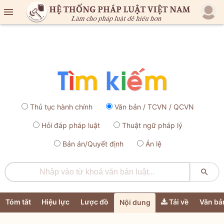

Thủ tục hành chính
Văn bản / TCVN / QCVN
Hỏi đáp pháp luật
Thuật ngữ pháp lý
Bản án/Quyết định
Án lệ

Tóm tắt
Hiệu lực
Lược đồ
Tải về
Văn bả
Nội dung