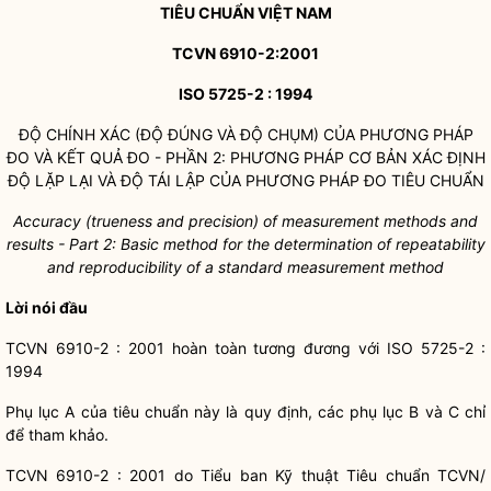
TIÊU CHUẨN VIỆT NAM
TCVN 6910-2:2001
ISO 5725-2 : 1994
ĐỘ CHÍNH XÁC (ĐỘ ĐÚNG VÀ ĐỘ CHỤM) CỦA PHƯƠNG PHÁP
ĐO VÀ KẾT QUẢ ĐO - PHẦN 2: PHƯƠNG PHÁP CƠ BẢN XÁC ĐỊNH
ĐỘ LẶP LẠI VÀ ĐỘ TÁI LẬP CỦA PHƯƠNG PHÁP ĐO TIÊU CHUẨN
Accuracy (trueness and precision) o
f
measurement methods and
results -
Part 2: Basic m
e
thod for the determination of repeatability
and reproducibility of
a
s
tandard measurement method
Lời nói đ
ầ
u
TCVN 6910-2 : 2001 hoàn toàn tương đương với ISO 5725-2 :
1994
Phụ lục A của tiêu chuẩn này là quy định, các phụ lục B và C chỉ
để tham khảo.
TCVN 6910-2 : 2001 do Tiểu ban Kỹ thuật Tiêu chuẩn TCVN/