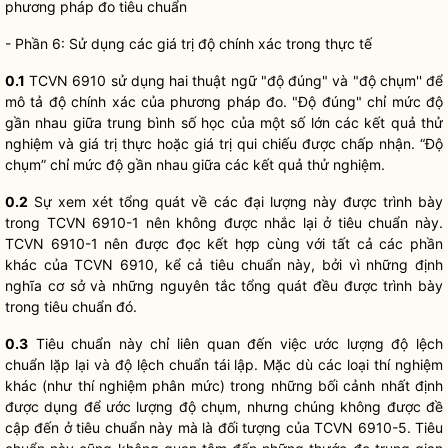
phương pháp đo tiêu chuẩn
- Phần 6: Sử dụng các giá trị độ chính xác trong thực tế
0.1
TCVN 6910 sử dụng hai thuật ngữ "độ đúng" và "độ chụm'' để
mô tả độ chính xác của phương pháp đo. "Độ đúng" chỉ mức độ
gần nhau giữa trung bình số học của một số lớn các kết quả thử
nghiệm và giá trị thực hoặc giá trị qui chiếu được chấp nhận. “Độ
chụm” chỉ mức độ gần nhau giữa các kết quả thử nghiệm.
0.2
Sự xem xét tổng quát về các đại lượng này được trình bày
trong TCVN 6910-1 nên không được nhắc lại ở tiêu chuẩn này.
TCVN 6910-1 nên được đọc kết hợp cùng với tất cả các phần
khác của TCVN 6910, kể cả tiêu chuẩn này, bởi vì những định
nghĩa cơ sở và những nguyên tắc tổng quát đều được trình bày
trong tiêu chuẩn đó.
0.3
Tiêu chuẩn này chỉ liên quan đến việc ước lượng độ lệch
chuẩn lặp lại và độ lệch chuẩn tái lập. Mặc dù các loại thí nghiệm
khác (như thí nghiệm phân mức) trong những bối cảnh nhất định
được dụng để ước lượng độ chụm, nhưng chúng không được đề
cập đến ở tiêu chuẩn này mà là đối tượng của TCVN 6910-5. Tiêu