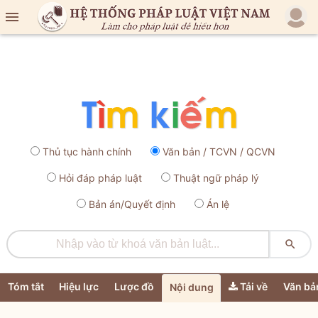

Thủ tục hành chính
Văn bản / TCVN / QCVN
Hỏi đáp pháp luật
Thuật ngữ pháp lý
Bản án/Quyết định
Án lệ

Tóm tắt
Hiệu lực
Lược đồ
Tải về
Văn bả
Nội dung