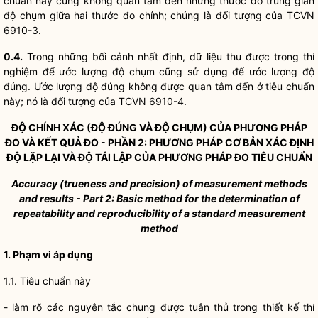
chuẩn này cũng không quan tâm đến những thước đo trung gian
độ chụm giữa hai thước đo chính; chúng là đối tượng của TCVN
6910-3.
0.
4
.
Trong những bối cảnh nhất định, dữ liệu thu được trong thí
nghiệm để ước lượng độ chụm cũng sử dụng để ước lượng độ
đúng. Ước lượng độ đúng không được quan tâm đến ở tiêu chuẩn
này; nó là đối tượng của TCVN 6910-4.
ĐỘ CHÍNH XÁC (ĐỘ ĐÚNG VÀ ĐỘ CHỤM) CỦA PHƯƠNG PHÁP
ĐO VÀ KẾT QUẢ ĐO - PHẦN 2: PHƯƠNG PHÁP CƠ BẢN XÁC ĐỊNH
ĐỘ LẶP LẠI VÀ ĐỘ TÁI LẬP CỦA PHƯƠNG PHÁP ĐO TIÊU CHUẨN
Accuracy (trueness and precision) o
f
measurement methods
and results -
Part 2: Basic m
e
thod for the determination of
repeatability and reproducibility of
a
s
tandard measurement
method
1. Phạm vi áp dụng
1.1. Tiêu chuẩn này
- làm rõ các nguyên tắc chung được tuân thủ trong thiết kế thí