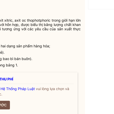
it xitric, axit oc thophotphoric trong giới hạn lớn
 với hỗn hợp, được biểu thị bằng lượng chất khan
ải tương ứng với các yêu cầu của sản xuất thực
i hai dạng sản phẩm hàng hóa;
ẻ).
g bao bì bán buôn).
ong bảng 1.
THU PHÍ
a
Hệ Thống Pháp Luật
vui lòng lựa chọn và
c.
ƯỚC