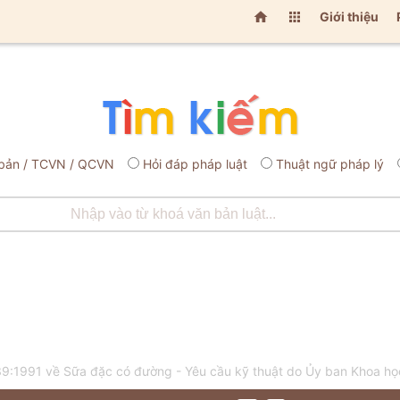


Giới thiệu
bản / TCVN / QCVN
Hỏi đáp pháp luật
Thuật ngữ pháp lý
9:1991 về Sữa đặc có đường - Yêu cầu kỹ thuật do Ủy ban Khoa h