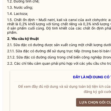
1.2. Đường tinh chế;
1.3. Nước uống;
1.4. Lactoza;
1.5. Chất ổn định – Muối natri, kali và canxi của axit clohydric ax
nhất là 0,2% khối lượng với từng chất riêng và 0,3% khối lượng
ở sản phẩm cuối cùng. Độ tinh khiết của các chất ổn định ph
phẩm.
2. Yêu cầu kỹ thuật
2.1. Sữa đặc có đường được sản xuất cùng một chất lượng dướ
2.1.1. Sữa đặc có đường để sử dụng trực tiếp (trong bao bì bán l
2.1.2. Sữa đặc có đường dùng trong chế biến công nghiệp (tron
2.2. Các chỉ tiêu cảm quan phải phù hợp với các yêu cầu cho tr
ĐÂY LÀ NỘI DUNG CÓ 
Để xem đầy đủ nội dung và sử dụng toàn bộ tiện ích củ
đăng ký gói cướ
LỰA CHỌN GÓI C