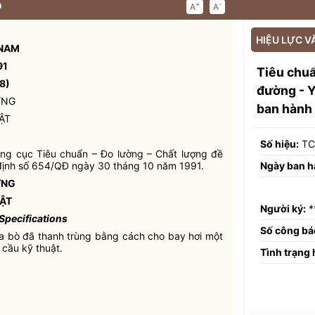
n
+
-
A
A
HIỆU LỰC V
 NAM
91
Tiêu chu
8)
đường - Y
ỜNG
ban hành
ẬT
Số hiệu:
TC
ổng cục Tiêu chuẩn – Đo lường – Chất lượng đề
Ngày ban h
định số 654/QĐ ngày 30 tháng 10 năm 1991.
ỜNG
ẬT
Người ký:
*
Specifications
Số công bá
a bò đã thanh trùng bằng cách cho bay hơi một
cầu kỹ thuật.
Tình trạng 