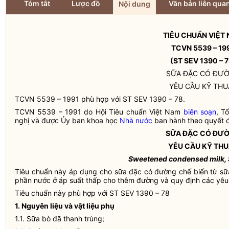
Tóm tắt
Lược đồ
Văn bản liên qua
Nội dung
TIÊU CHUẨN VIỆT
TCVN 5539 – 19
(ST SEV 1390 – 7
SỮA ĐẶC CÓ ĐƯ
YÊU CẦU KỸ THU
TCVN 5539 – 1991 phù hợp với ST SEV 1390 – 78.
TCVN 5539 – 1991 do Hội Tiêu chuẩn Việt Nam
biên soạn
, T
nghị và được Ủy ban khoa học
Nhà nước
ban hành theo quyết 
SỮA ĐẶC CÓ ĐƯ
YÊU CẦU KỸ THU
Sweetened condensed milk, 
Tiêu chuẩn này áp dụng cho sữa đặc có đường chế biến từ sữ
phần nước ở áp suất thấp cho thêm đường và quy định các yêu 
Tiêu chuẩn này phù hợp với ST SEV 1390 – 78
1. Nguyên liệu và vật liệu phụ
1.1. Sữa bò đã thanh trùng;