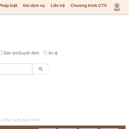
Pháp luật
Gói dịch vụ
Liên hệ
Chương trình CTV
Bản án/Quyết định
Án lệ

ọc Nhà nước ban hành