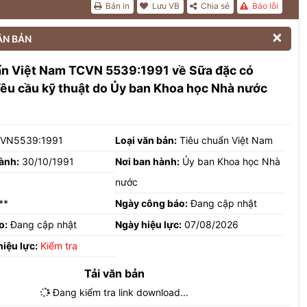
Bản in
Lưu VB
Chia sẻ
Báo lỗi

ĂN BẢN
ẩn Việt Nam TCVN 5539:1991 về Sữa đặc có
êu cầu kỹ thuật do Ủy ban Khoa học Nhà nước
VN5539:1991
Loại văn bản:
Tiêu chuẩn Việt Nam
ành:
30/10/1991
Nơi ban hành:
Ủy ban Khoa học Nhà
nước
**
Ngày công báo:
Đang cập nhật
o:
Đang cập nhật
Ngày hiệu lực:
07/08/2026
hiệu lực:
Kiểm tra
Tải văn bản
Đang kiểm tra link download...