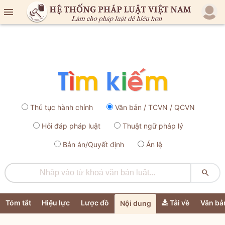

Thủ tục hành chính
Văn bản / TCVN / QCVN
Hỏi đáp pháp luật
Thuật ngữ pháp lý
Bản án/Quyết định
Án lệ

Tóm tắt
Hiệu lực
Lược đồ
Tải về
Văn bả
Nội dung