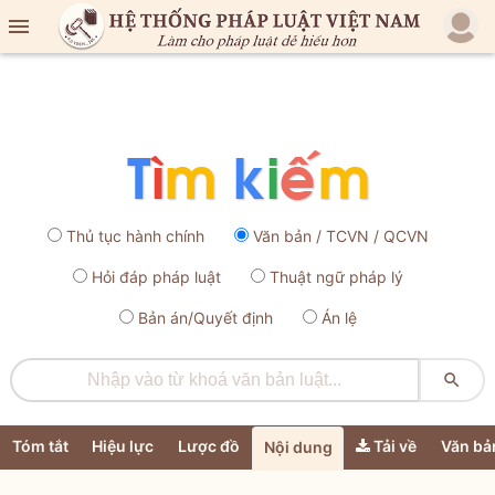

Thủ tục hành chính
Văn bản / TCVN / QCVN
Hỏi đáp pháp luật
Thuật ngữ pháp lý
Bản án/Quyết định
Án lệ

Tóm tắt
Hiệu lực
Lược đồ
Tải về
Văn bả
Nội dung