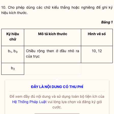
10. Cho phép dùng các chữ kiểu thẳng hoặc nghiêng để ghi ký
hiệu kích thước.
Bảng 1
Ký hiệu
Mô tả kích thước
Hình vẽ số
chữ
b
, b
Chiều rộng then ở đầu nhô ra
10, 12
1
3
của trục
b
2
ĐÂY LÀ NỘI DUNG CÓ THU PHÍ
Để xem đầy đủ nội dung và sử dụng toàn bộ tiện ích của
Hệ Thống Pháp Luật
vui lòng lựa chọn và đăng ký gói
cước.