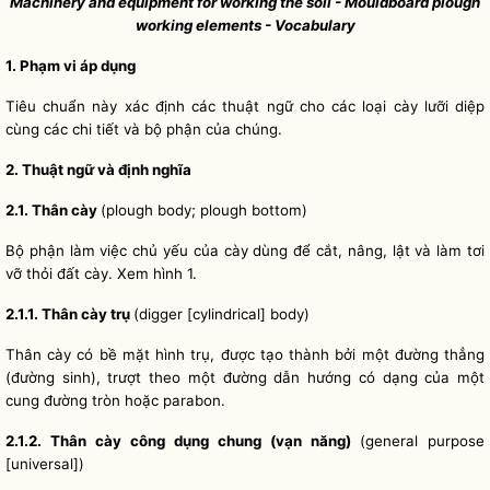
Machinery and equipment for working the soil - Mouldboard plough
working elements - Vocabulary
1. Phạm vi áp dụng
Tiêu chuẩn này xác định các thuật ngữ cho các loại cày lưỡi diệp
cùng các chi tiết và bộ phận của chúng.
2. Thuật ngữ và định nghĩa
2.1. Thân cày
(plough body; plough bottom)
Bộ phận làm việc chủ yếu của cày dùng để cắt, nâng, lật và làm tơi
vỡ thỏi đất cày. Xem hình 1.
2.1.1. Thân cày trụ
(digger [cylindrical] body)
Thân cày có bề mặt hình trụ, được tạo thành bởi một đường thẳng
(đường sinh), trượt theo một đường dẫn hướng có dạng của một
cung đường tròn hoặc parabon.
2.1.2. Thân cày công dụng chung (vạn năng)
(general purpose
[universal])