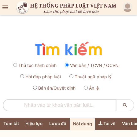

Thủ tục hành chính
Văn bản / TCVN / QCVN
Hỏi đáp pháp luật
Thuật ngữ pháp lý
Bản án/Quyết định
Án lệ

Tóm tắt
Hiệu lực
Lược đồ
Tải về
Văn bả
Nội dung