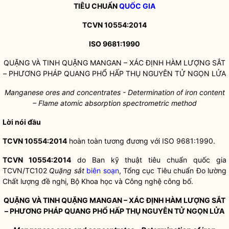
TIÊU CHUẨN
QUỐC GIA
TCVN 10554:2014
ISO 9681:1990
QUẶNG VÀ TINH QUẶNG MANGAN – XÁC ĐỊNH HÀM LƯỢNG SẮT
– PHƯƠNG PHÁP QUANG PHỔ HẤP THỤ NGUYÊN TỬ NGỌN LỬA
Manganese ores and concentrates - Determination of iron content
– Flame atomic absorption spectrometric method
Lời nói đầu
TCVN 10554:2014
hoàn toàn tương đương với ISO 9681:1990.
TCVN 10554:2014
do Ban kỹ thuật tiêu chuẩn
quốc gia
TCVN/TC102
Quặng sắt
biên soạn
, Tổng cục Tiêu chuẩn Đo lường
Chất lượng đề nghị, Bộ Khoa học và Công nghệ công bố.
QUẶNG VÀ TINH QUẶNG MANGAN – XÁC ĐỊNH HÀM LƯỢNG SẮT
– PHƯƠNG PHÁP QUANG PHỔ HẤP THỤ NGUYÊN TỬ NGỌN LỬA