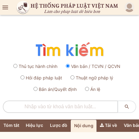

Thủ tục hành chính
Văn bản / TCVN / QCVN
Hỏi đáp pháp luật
Thuật ngữ pháp lý
Bản án/Quyết định
Án lệ

Tóm tắt
Hiệu lực
Lược đồ
Tải về
Văn bả
Nội dung