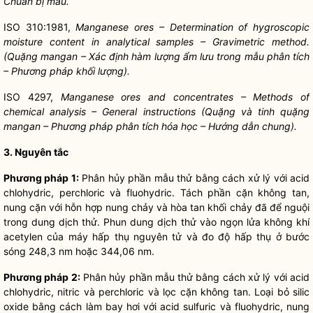
Chuẩn bị mẫu.
ISO 310:1981,
Manganese ores – Determination of hygroscopic
moisture content in analytical samples – Gravimetric method.
(Quặng mangan – Xác định hàm lượng ẩm lưu trong mẫu phân tích
– Phương pháp khối lượng).
ISO 4297,
Manganese ores and concentrates – Methods of
chemical analysis – General instructions (Quặng và tinh quặng
mangan – Phương pháp phân tích hóa học – Hướng dẫn chung).
3. Nguyên tắc
Phương pháp 1:
Phân hủy phần mẫu thử bằng cách xử lý với acid
chlohydric, perchloric và fluohydric. Tách phần cặn không tan,
nung cặn với hỗn hợp nung chảy và hòa tan khối chảy đã để nguội
trong dung dịch thử. Phun dung dịch thử vào ngọn lửa không khí
acetylen của máy hấp thụ nguyên tử và đo độ hấp thụ ở bước
sóng 248,3 nm hoặc 344,06 nm.
Phương pháp 2:
Phân hủy phần mẫu thử bằng cách xử lý với acid
chlohydric, nitric và perchloric và lọc cặn không tan. Loại bỏ silic
oxide bằng cách làm bay hơi với acid sulfuric và fluohydric, nung